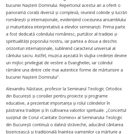
bucuriei Nașterii Domnului. Repertoriul acestui an a oferit o
panoramă corală diversă și complexă, reunind colinde și lucrări
românești și internaționale, evidențiind coeziunea ansamblului
și maturitatea interpretativă a elevilor seminariști. Prima parte
a fost dedicată colindului românesc, purtător al tradiției și
spiritualității poporului nostru, iar partea a doua a deschis
orizonturi internaționale, subliniind caracterul universal al
cântului sacru. Astfel, muzica așezată în slujba credinței devine
un mijloc privilegiat de vestire a Evangheliei, iar colindul
rămâne una dintre cele mai autentice forme de mărturisire a
bucuriei Nașterii Domnului”.
Alexandru Năstase, profesor la Seminarul Teologic Ortodox
din București și consilier pentru proiecte și programe
educative, a prezentat importanța și rolul colindelor în
păstrarea tradiției și în cultivarea valorilor spirituale. „Concertul
susținut de Corul «Cantate Domino» al Seminarului Teologic
din București continuă o datină străveche, aducând cântarea
bisericească și tradițională înaintea oamenilor ca mărturie a