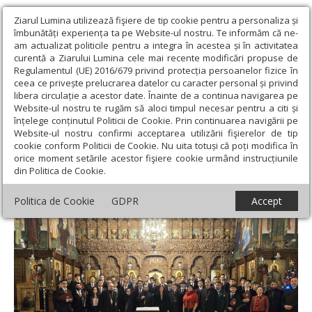
Ziarul Lumina utilizează fişiere de tip cookie pentru a personaliza și
îmbunătăți experiența ta pe Website-ul nostru. Te informăm că ne-
am actualizat politicile pentru a integra în acestea și în activitatea
curentă a Ziarului Lumina cele mai recente modificări propuse de
Regulamentul (UE) 2016/679 privind protecția persoanelor fizice în
ceea ce privește prelucrarea datelor cu caracter personal și privind
libera circulație a acestor date. Înainte de a continua navigarea pe
Website-ul nostru te rugăm să aloci timpul necesar pentru a citi și
Ziarul Lumina
›
Actualitate religioasă
›
Știri
›
Concertul „Steaua
înțelege conținutul Politicii de Cookie. Prin continuarea navigării pe
de la ­Răsărit” la Biserica „Sfântul Elefterie”‑Nou
Website-ul nostru confirmi acceptarea utilizării fişierelor de tip
cookie conform Politicii de Cookie. Nu uita totuși că poți modifica în
Concertul „Steaua de la ­Răsărit” la Biserica
orice moment setările acestor fişiere cookie urmând instrucțiunile
din Politica de Cookie.
„Sfântul Elefterie”‑Nou
Politica de Cookie
GDPR
Accept