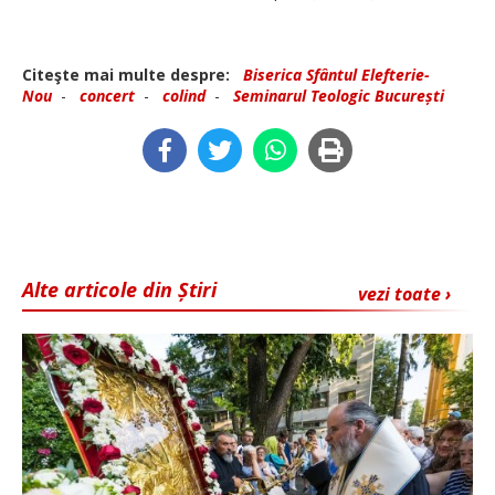
Citeşte mai multe despre:
Biserica Sfântul Elefterie-
Nou
-
concert
-
colind
-
Seminarul Teologic București
Alte articole din Știri
vezi toate ›