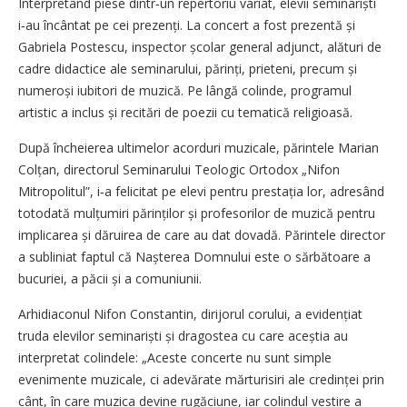
Interpretând piese dintr‑un repertoriu variat, elevii seminariști
i‑au încântat pe cei prezenți. La concert a fost prezentă și
Gabriela Postescu, inspector școlar general adjunct, alături de
cadre didactice ale seminarului, părinți, prieteni, precum și
numeroși iubitori de muzică. Pe lângă colinde, programul
artistic a inclus și recitări de poezii cu tematică religioasă.
După încheierea ultimelor acorduri muzicale, părintele Marian
Colțan, directorul Seminarului Teologic Ortodox „Nifon
Mitropolitul”, i‑a felicitat pe elevi pentru prestația lor, adresând
totodată mulțumiri părinților și profesorilor de muzică pentru
implicarea și dăruirea de care au dat dovadă. Părintele director
a subliniat faptul că Nașterea Domnului este o sărbătoare a
bucuriei, a păcii și a comuniunii.
Arhidiaconul Nifon Constantin, dirijorul corului, a eviden­țiat
truda elevilor seminariști și dragostea cu care aceștia au
interpretat colindele: „Aceste concerte nu sunt simple
evenimente muzicale, ci adevărate mărturisiri ale credinței prin
cânt, în care muzica devine rugăciune, iar colindul vestire a