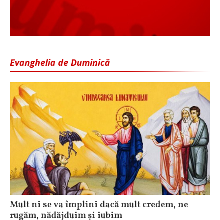
Evanghelia de Duminică
Mult ni se va împlini dacă mult credem, ne
rugăm, nădăjduim și iubim