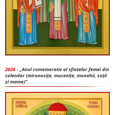
2026 -
„Anul comemorativ al sfintelor femei din
calendar (mironosițe, mu­cenițe, monahii, soții
și mame)”