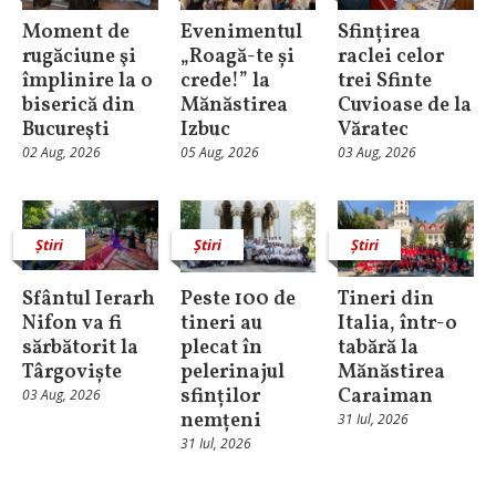
Moment de
Evenimentul
Sfințirea
rugăciune şi
„Roagă-te și
raclei celor
împlinire la o
crede!” la
trei Sfinte
biserică din
Mănăstirea
Cuvioase de la
Bucureşti
Izbuc
Văratec
02 Aug, 2026
05 Aug, 2026
03 Aug, 2026
Știri
Știri
Știri
Sfântul Ierarh
Peste 100 de
Tineri din
Nifon va fi
tineri au
Italia, într-o
sărbătorit la
plecat în
tabără la
Târgoviște
pelerinajul
Mănăstirea
sfinților
Caraiman
03 Aug, 2026
nemțeni
31 Iul, 2026
31 Iul, 2026