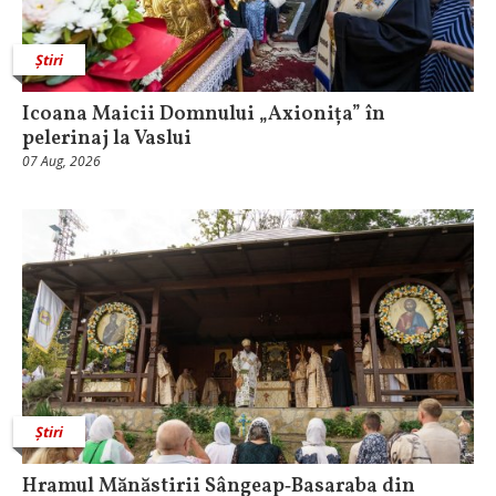
Știri
Icoana Maicii Domnului „Axionița” în
pelerinaj la Vaslui
07 Aug, 2026
Știri
Hramul Mănăstirii Sângeap‑Basaraba din