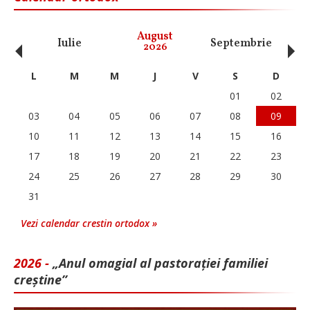
‹
›
August
Iulie
Septembrie
O
2026
L
M
M
J
V
S
D
01
02
03
04
05
06
07
08
09
10
11
12
13
14
15
16
17
18
19
20
21
22
23
24
25
26
27
28
29
30
31
Vezi calendar crestin ortodox »
2026 -
„Anul omagial al pastorației familiei
creștine”