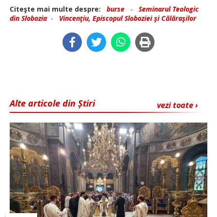
Citeşte mai multe despre:
burse
-
Seminarul Teologic
din Slobozia
-
Vincenţiu, Episcopul Sloboziei şi Călăraşilor
Alte articole din Știri
vezi toate ›