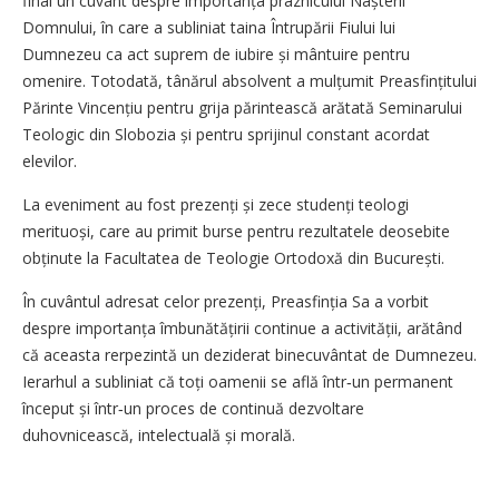
final un cuvânt despre importanța praznicului Nașterii
Domnului, în care a subliniat taina Întrupării Fiului lui
Dumnezeu ca act suprem de iubire și mântuire pentru
omenire. Totodată, tânărul absolvent a mulțumit Preasfințitului
Părinte Vincențiu pentru grija părintească arătată Seminarului
Teologic din Slobozia și pentru sprijinul constant acordat
elevilor.
La eveniment au fost prezenți și zece studenți teologi
merituoși, care au primit burse pentru rezultatele deosebite
obținute la Facultatea de Teologie Ortodoxă din București.
În cuvântul adresat celor prezenți, Preasfinția Sa a vorbit
despre importanța îmbunătățirii continue a activității, arătând
că aceasta rerpezintă un deziderat binecuvântat de Dumnezeu.
Ierarhul a subliniat că toți oamenii se află într‑un permanent
început și într‑un proces de continuă dezvoltare
duhovnicească, intelectuală și morală.