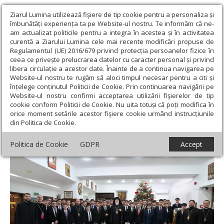
Ziarul Lumina utilizează fişiere de tip cookie pentru a personaliza și
îmbunătăți experiența ta pe Website-ul nostru. Te informăm că ne-
am actualizat politicile pentru a integra în acestea și în activitatea
curentă a Ziarului Lumina cele mai recente modificări propuse de
Regulamentul (UE) 2016/679 privind protecția persoanelor fizice în
ceea ce privește prelucrarea datelor cu caracter personal și privind
libera circulație a acestor date. Înainte de a continua navigarea pe
Website-ul nostru te rugăm să aloci timpul necesar pentru a citi și
Ziarul Lumina
›
Actualitate religioasă
›
Știri
›
Burse pentru elevii
înțelege conținutul Politicii de Cookie. Prin continuarea navigării pe
Seminarului Teologic „Sfântul Ioan Gură de Aur” din Slobozia
Website-ul nostru confirmi acceptarea utilizării fişierelor de tip
cookie conform Politicii de Cookie. Nu uita totuși că poți modifica în
Burse pentru elevii Seminarului Teologic
orice moment setările acestor fişiere cookie urmând instrucțiunile
din Politica de Cookie.
„Sfântul Ioan Gură de Aur” din Slobozia
Politica de Cookie
GDPR
Accept