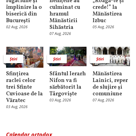
rugăciune şi
nemţene au
„Roagă-te și
împlinire la o
culminat cu
crede!” la
biserică din
hramul
Mănăstirea
Bucureşti
Mănăstirii
Izbuc
Sihăstria
02 Aug, 2026
05 Aug, 2026
07 Aug, 2026
Știri
Știri
Știri
Sfințirea
Sfântul Ierarh
Mănăstirea
raclei celor
Nifon va fi
Lainici, reper
trei Sfinte
sărbătorit la
de slujire şi
Cuvioase de la
Târgoviște
comuniune
Văratec
03 Aug, 2026
07 Aug, 2026
03 Aug, 2026
Calendar ortodox