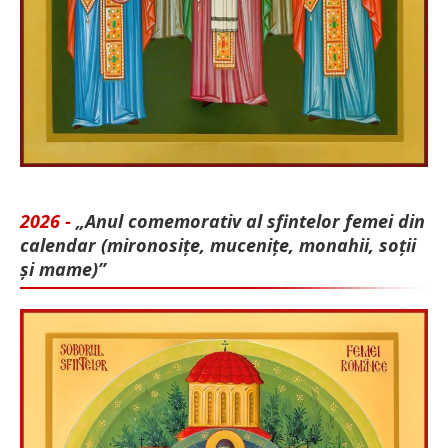
2026 -
„Anul comemorativ al sfintelor femei din
calendar (mironosițe, mu­cenițe, monahii, soții
și mame)”