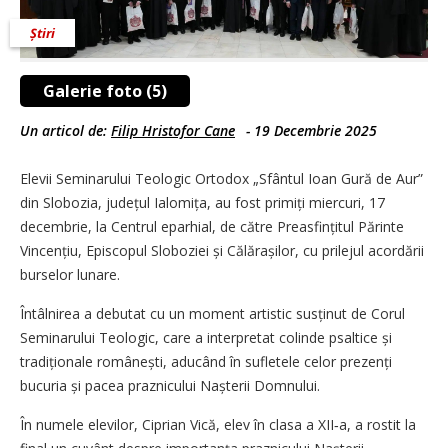
Știri
Galerie foto (5)
Un articol de:
Filip Hristofor Cane
-
19 Decembrie 2025
Elevii Seminarului Teologic Ortodox „Sfântul Ioan Gură de Aur”
din Slobozia, județul Ialomița, au fost primiți miercuri, 17
decembrie, la Centrul eparhial, de către Preasfințitul Părinte
Vincențiu, Episcopul Sloboziei și Călărașilor, cu prilejul acordării
burselor lunare.
Întâlnirea a debutat cu un moment artistic susținut de Corul
Seminarului Teologic, care a interpretat colinde psaltice și
tradiționale românești, aducând în sufletele celor prezenți
bucuria și pacea praznicului Nașterii Domnului.
În numele elevilor, Ciprian Vică, elev în clasa a XII‑a, a rostit la