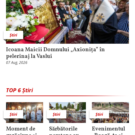
Știri
Icoana Maicii Domnului „Axionița” în
pelerinaj la Vaslui
07 Aug, 2026
TOP 6 Știri
Știri
Știri
Știri
Moment de
Sărbătorile
Evenimentul