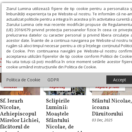
Ziarul Lumina utilizează fişiere de tip cookie pentru a personaliza ș
îmbunătăți experiența ta pe Website-ul nostru. Te informăm că ne-a
actualizat politicile pentru a integra în acestea și în activitatea curentă 
Ziarului Lumina cele mai recente modificări propuse de Regulamentu
(UE) 2016/679 privind protecția persoanelor fizice în ceea ce priveșt
prelucrarea datelor cu caracter personal și privind libera circulație 
acestor date. Înainte de a continua navigarea pe Website-ul nostru t
rugăm să aloci timpul necesar pentru a citi și înțelege conținutul Politici
Ziarul Lumina
›
Sfantul Nicolae
de Cookie. Prin continuarea navigării pe Website-ul nostru confirm
acceptarea utilizării fişierelor de tip cookie conform Politicii de Cookie
Sfantul Nicolae
Nu uita totuși că poți modifica în orice moment setările acestor fişier
cookie urmând instrucțiunile din Politica de Cookie.
Politica de Cookie
GDPR
Accept
Sinaxar
Reportaj
Repere și idei
Sf. Ierarh
Sclipirile
Sfântul Nicolae,
Nicolae,
Luminii:
icoana
Arhiepiscopul
Moaştele
Dăruitorului
Mirelor Lichiei,
Sfântului
03 Dec, 2025
făcătorul de
Nicolae, de