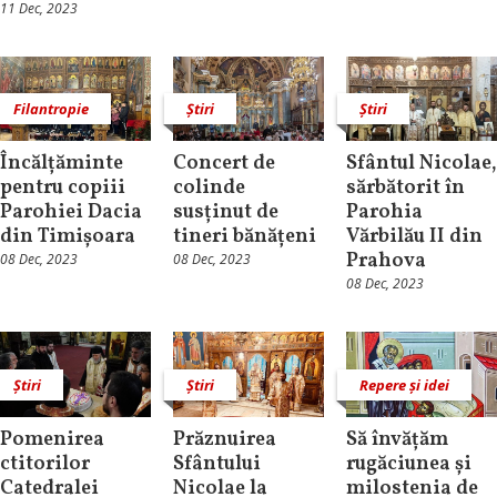
11 Dec, 2023
Filantropie
Știri
Știri
Încălțăminte
Concert de
Sfântul Nicolae,
pentru copiii
colinde
sărbătorit în
Parohiei Dacia
susținut de
Parohia
din Timișoara
tineri bănățeni
Vărbilău II din
Prahova
08 Dec, 2023
08 Dec, 2023
08 Dec, 2023
Știri
Știri
Repere și idei
Pomenirea
Prăznuirea
Să învățăm
ctitorilor
Sfântului
rugăciunea și
Catedralei
Nicolae la
milostenia de