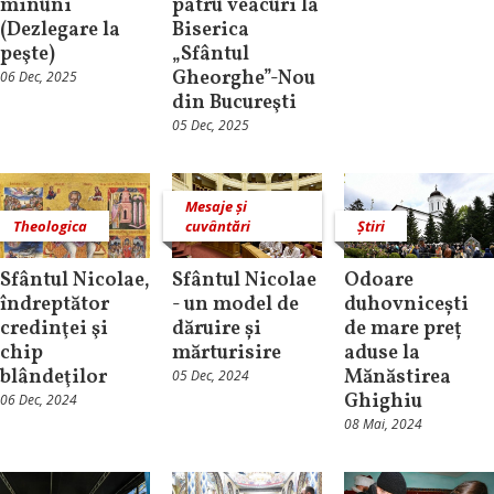
minuni
patru veacuri la
(Dezlegare la
Biserica
peşte)
„Sfântul
Gheorghe”-Nou
06 Dec, 2025
din Bucureşti
05 Dec, 2025
Mesaje și
Theologica
cuvântări
Știri
Sfântul Nicolae,
Sfântul Nicolae
Odoare
îndreptător
- un model de
duhovnicești
credinţei şi
dăruire și
de mare preț
chip
mărturisire
aduse la
blândeţilor
Mănăstirea
05 Dec, 2024
Ghighiu
06 Dec, 2024
08 Mai, 2024