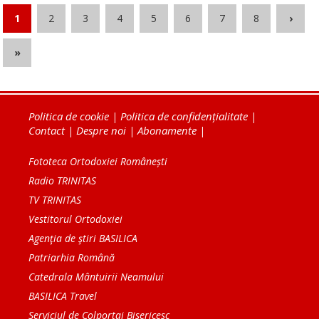
1
2
3
4
5
6
7
8
›
»
Politica de cookie
|
Politica de confidențialitate
|
Contact
|
Despre noi
|
Abonamente
|
Fototeca Ortodoxiei Românești
Radio TRINITAS
TV TRINITAS
Vestitorul Ortodoxiei
Agenţia de ştiri BASILICA
Patriarhia Română
Catedrala Mântuirii Neamului
BASILICA Travel
Serviciul de Colportaj Bisericesc