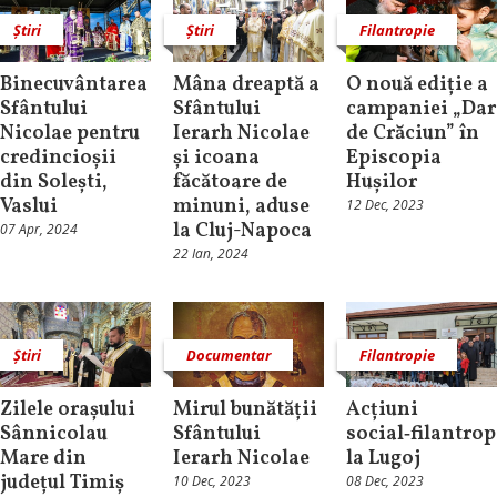
Știri
Știri
Filantropie
Binecuvântarea
Mâna dreaptă a
O nouă ediție a
Sfântului
Sfântului
campaniei „Dar
Nicolae pentru
Ierarh Nicolae
de Crăciun” în
credincioșii
și icoana
Episcopia
din Solești,
făcătoare de
Hușilor
Vaslui
minuni, aduse
12 Dec, 2023
la Cluj-Napoca
07 Apr, 2024
22 Ian, 2024
Știri
Documentar
Filantropie
Zilele orașului
Mirul bunătății
Acțiuni
Sânnicolau
Sfântului
social‑filantrop
Mare din
Ierarh Nicolae
la Lugoj
județul Timiș
10 Dec, 2023
08 Dec, 2023