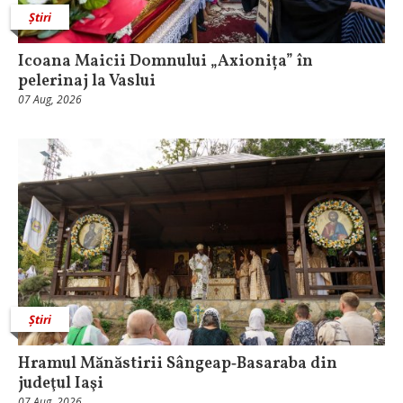
Știri
Icoana Maicii Domnului „Axionița” în
pelerinaj la Vaslui
07 Aug, 2026
Știri
Hramul Mănăstirii Sângeap‑Basaraba din
judeţul Iaşi
07 Aug, 2026