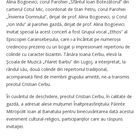
Alina Bogoevici, corul Parohiei „Sfântul Ioan Botezătorul” din
cartierul Cotul Mic, coordonat de Stan Petru, corul Parohiei
„Învierea Domnului”, dirijat de prof. Alina Bogoevici, și Corul
„Ion Vidu” al parohiei gazdă, dirijat de prof. Alina Bogoevici.
Invitat special la acest concert a fost Grupul vocal „Ethos” al
Episcopiei Caransebeșului, care i‑a încântat pe numeroșii
credincioși prezenți cu un bogat și impresionant repertoriu de
colinde cu caracter bizantin. Tânăra Ioana Cerbu, elevă la
Şcoala de Muzică „Filaret Barbu” din Lugoj, a interpretat, la
rândul său, două colinde din repertoriul tradiţional,
acompaniată fiind de membrii grupului amintit, ne‑a transmis
preotul Cristian Cerbu.
În cuvântul de deschidere, preotul Cristian Cerbu, în calitate de
gazdă, a adresat alese mulțumiri Înaltpreasfinţitului Părinte
Mitropolit Ioan al Banatului pentru binecuvântarea dată acestui
eveniment cultural-religios, participanţilor care au răspuns
invitaţiei.