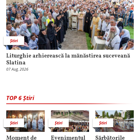
Știri
Liturghie arhierească la mănăstirea suceveană
Slatina
07 Aug, 2026
TOP 6 Știri
Știri
Știri
Știri
Moment de
Evenimentul
Sărbătorile