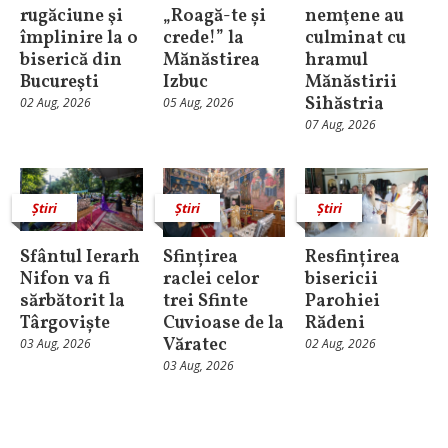
rugăciune şi
„Roagă-te și
nemţene au
împlinire la o
crede!” la
culminat cu
biserică din
Mănăstirea
hramul
Bucureşti
Izbuc
Mănăstirii
Sihăstria
02 Aug, 2026
05 Aug, 2026
07 Aug, 2026
Știri
Știri
Știri
Sfântul Ierarh
Sfințirea
Resfințirea
Nifon va fi
raclei celor
bisericii
sărbătorit la
trei Sfinte
Parohiei
Târgoviște
Cuvioase de la
Rădeni
Văratec
03 Aug, 2026
02 Aug, 2026
03 Aug, 2026