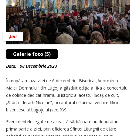
Știri
Galerie foto (5)
Data:
08 Decembrie 2023
În după‑amiaza zilei de 6 decembrie, Biserica „Adormirea
Maicii Domnului” din Lugoj a găzduit ediţia a III‑a a concertului
de colinde dedicat hramului istoric al acestui lăcaș de cult,
„Sfântul Ierarh Nicolae”, ocrotitorul celui mai vechi edificiu
bisericesc al Lugojului (sec. XV).
Evenimentele legate de această sărbătoare au debutat în
prima parte a zilei, prin oficierea Sfintei Liturghii de către