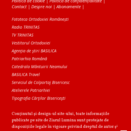
Politica de cookie
|
Politica de confidențialitate
|
Contact
|
Despre noi
|
Abonamente
|
Fototeca Ortodoxiei Românești
Radio TRINITAS
TV TRINITAS
Vestitorul Ortodoxiei
Agenţia de ştiri BASILICA
Patriarhia Română
Catedrala Mântuirii Neamului
BASILICA Travel
Serviciul de Colportaj Bisericesc
Atelierele Patriarhiei
Tipografia Cărţilor Bisericeşti
Conținutul și design-ul site-ului, toate informaţiile
publicate pe site de Ziarul Lumina sunt protejate de
dispoziţiile legale în vigoare privind dreptul de autor şi