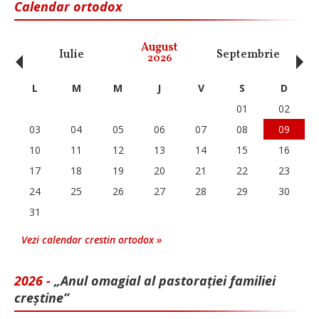
Calendar ortodox
‹
›
August
Iulie
Septembrie
O
2026
L
M
M
J
V
S
D
01
02
03
04
05
06
07
08
09
10
11
12
13
14
15
16
17
18
19
20
21
22
23
24
25
26
27
28
29
30
31
Vezi calendar crestin ortodox »
2026 -
„Anul omagial al pastorației familiei
creștine”