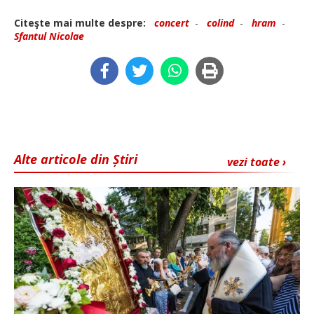
Citeşte mai multe despre:
concert
-
colind
-
hram
-
Sfantul Nicolae
Alte articole din Știri
vezi toate ›