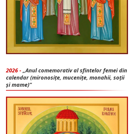
2026 -
„Anul comemorativ al sfintelor femei din
calendar (mironosițe, mu­cenițe, monahii, soții
și mame)”