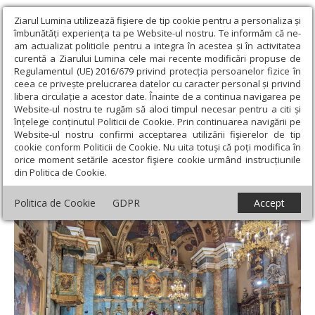
Ziarul Lumina utilizează fişiere de tip cookie pentru a personaliza și
îmbunătăți experiența ta pe Website-ul nostru. Te informăm că ne-
am actualizat politicile pentru a integra în acestea și în activitatea
curentă a Ziarului Lumina cele mai recente modificări propuse de
Regulamentul (UE) 2016/679 privind protecția persoanelor fizice în
ceea ce privește prelucrarea datelor cu caracter personal și privind
libera circulație a acestor date. Înainte de a continua navigarea pe
Website-ul nostru te rugăm să aloci timpul necesar pentru a citi și
Ziarul Lumina
›
Actualitate religioasă
›
Știri
›
Concert de colinde
înțelege conținutul Politicii de Cookie. Prin continuarea navigării pe
susținut de tineri bănățeni
Website-ul nostru confirmi acceptarea utilizării fişierelor de tip
cookie conform Politicii de Cookie. Nu uita totuși că poți modifica în
Concert de colinde susținut de tineri
orice moment setările acestor fişiere cookie urmând instrucțiunile
din Politica de Cookie.
bănățeni
Politica de Cookie
GDPR
Accept