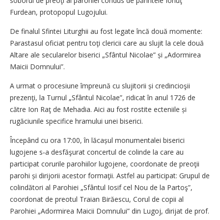
soborul de preoţi al parohiei condus de părintele Ionuţ
Furdean, protopopul Lugojului.
De finalul Sfintei Liturghii au fost legate încă două momente:
Parastasul oficiat pentru toţi clericii care au slujit la cele două
Altare ale secularelor biserici „Sfântul Nicolae” și „Adormirea
Maicii Domnului”.
A urmat o procesiune împreună cu slujitorii și credincioşii
prezenţi, la Turnul „Sfântul Nicolae”, ridicat în anul 1726 de
către Ion Raţ de Mehadia. Aici au fost rostite ecteniile și
rugăciunile specifice hramului unei biserici.
Începând cu ora 17:00, în lăcașul monumentalei biserici
lugojene s‑a desfăşurat concertul de colinde la care au
participat corurile parohiilor lugojene, coordonate de preoţii
parohi și dirijorii acestor formaţii. Astfel au participat: Grupul de
colindători al Parohiei „Sfântul Iosif cel Nou de la Partoş”,
coordonat de preotul Traian Birăescu, Corul de copii al
Parohiei „Adormirea Maicii Domnului” din Lugoj, dirijat de prof.