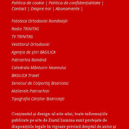
Politica de cookie
|
Politica de confidențialitate
|
Contact
|
Despre noi
|
Abonamente
|
Fototeca Ortodoxiei Românești
Radio TRINITAS
TV TRINITAS
Vestitorul Ortodoxiei
Agenţia de ştiri BASILICA
Patriarhia Română
Catedrala Mântuirii Neamului
BASILICA Travel
Serviciul de Colportaj Bisericesc
Atelierele Patriarhiei
Tipografia Cărţilor Bisericeşti
Conținutul și design-ul site-ului, toate informaţiile
publicate pe site de Ziarul Lumina sunt protejate de
dispoziţiile legale în vigoare privind dreptul de autor şi