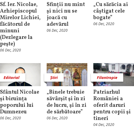
Sf. Ier. Nicolae,
Sfinții nu mint
„Cu sărăcia ai
Arhiepiscopul
și nici nu se
câștigat cele
Mirelor Lichiei,
joacă cu
bogate”
făcătorul de
adevărul
06 Dec, 2020
minuni
06 Dec, 2020
(Dezlegare la
peşte)
06 Dec, 2020
Editorial
Știri
Filantropie
Sfântul Nicolae
„Binele trebuie
Patriarhul
și biruința
săvârşit şi în zi
României a
poporului lui
de lucru, şi în zi
oferit daruri
Dumnezeu
de sărbătoare”
pentru copii şi
tineri
06 Dec, 2020
06 Dec, 2020
04 Dec, 2020