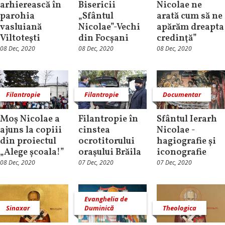
arhierească în
Bisericii
Nicolae ne
parohia
„Sfântul
arată cum să ne
vasluiană
Nicolae”-Vechi
apărăm dreapta
Viltoteşti
din Focșani
credinţă”
08 Dec, 2020
08 Dec, 2020
08 Dec, 2020
Filantropie
Filantropie
Documentar
Moș Nicolae a
Filantropie în
Sfântul Ierarh
ajuns la copiii
cinstea
Nicolae -
din proiectul
ocrotitorului
hagiografie și
„Alege școala!”
oraşului Brăila
iconografie
08 Dec, 2020
07 Dec, 2020
07 Dec, 2020
Evanghelia de
Sinaxar
Duminică
Theologica