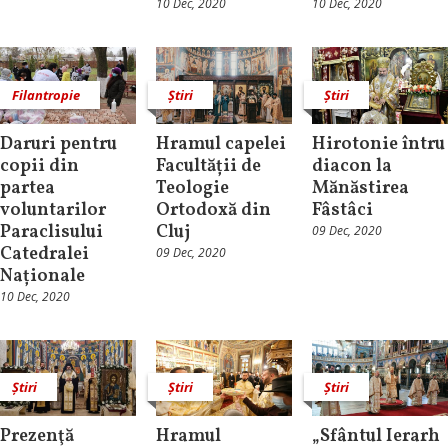
10 Dec, 2020
10 Dec, 2020
Filantropie
Știri
Știri
Daruri pentru
Hramul capelei
Hirotonie întru
copii din
Facultății de
diacon la
partea
Teologie
Mănăstirea
voluntarilor
Ortodoxă din
Fâstâci
Paraclisului
Cluj
09 Dec, 2020
Catedralei
09 Dec, 2020
Naționale
10 Dec, 2020
Știri
Știri
Știri
Prezenţă
Hramul
„Sfântul Ierarh