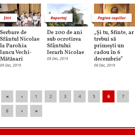
Știri
Reportaj
Pagina copiilor
Serbare de
De 200 de ani
„Și tu, Sfinte, ar
Sfântul Nicolae
sub ocrotirea
trebui să
la Parohia
Sfântului
primești un
Iancu Vechi-
Ierarh Nicolae
cadou în 6
Mătăsari
decembrie”
08 Dec, 2019
09 Dec, 2019
08 Dec, 2019
«
‹
1
2
3
4
5
6
7
8
›
»