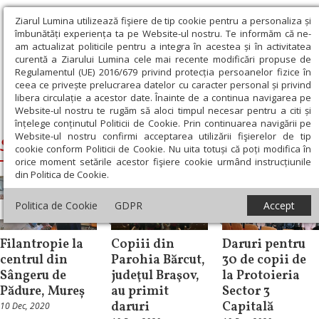
Ziarul Lumina utilizează fişiere de tip cookie pentru a personaliza și
îmbunătăți experiența ta pe Website-ul nostru. Te informăm că ne-
am actualizat politicile pentru a integra în acestea și în activitatea
curentă a Ziarului Lumina cele mai recente modificări propuse de
Regulamentul (UE) 2016/679 privind protecția persoanelor fizice în
ceea ce privește prelucrarea datelor cu caracter personal și privind
libera circulație a acestor date. Înainte de a continua navigarea pe
Website-ul nostru te rugăm să aloci timpul necesar pentru a citi și
Ziarul Lumina
›
Sfantul Nicolae
înțelege conținutul Politicii de Cookie. Prin continuarea navigării pe
Website-ul nostru confirmi acceptarea utilizării fişierelor de tip
Sfantul Nicolae
cookie conform Politicii de Cookie. Nu uita totuși că poți modifica în
orice moment setările acestor fişiere cookie urmând instrucțiunile
din Politica de Cookie.
Politica de Cookie
GDPR
Accept
Filantropie
Filantropie
Filantropie
Filantropie la
Copiii din
Daruri pentru
centrul din
Parohia Bărcut,
30 de copii de
Sângeru de
judeţul Braşov,
la Protoieria
Pădure, Mureș
au primit
Sector 3
daruri
Capitală
10 Dec, 2020