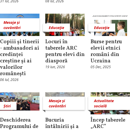
31 Iul, 2026
08 Iul, 2026
Mesaje și
cuvântări
Educaţie
Educaţie
Copiii și tinerii
Locuri în
Burse pentru
- ambasadori ai
taberele ARC
elevii etnici
credinței
pentru elevi din
români din
creștine și ai
diasporă
Ucraina
valorilor
19 Iun, 2026
05 Dec, 2025
românești
06 Iul, 2026
Mesaje și
Actualitate
Știri
cuvântări
socială
Deschiderea
Bucuria
Încep taberele
Programului de
întâlnirii şi a
„ARC”