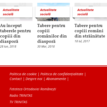
Actualitate
Actualitate
Actualitate
socială
socială
socială
Au început
Tabere pentru
Tabere pentru
taberele pentru
copiii
copiii români
copiii din
românilor din
din străinătate
diasporă
diasporă
18 Iul, 2017
28 Iun, 2018
30 Mar, 2018
Politica de cookie
|
Politica de confidențialitate
|
Contact
|
Despre noi
|
Abonamente
|
Fototeca Ortodoxiei Românești
Radio TRINITAS
TV TRINITAS