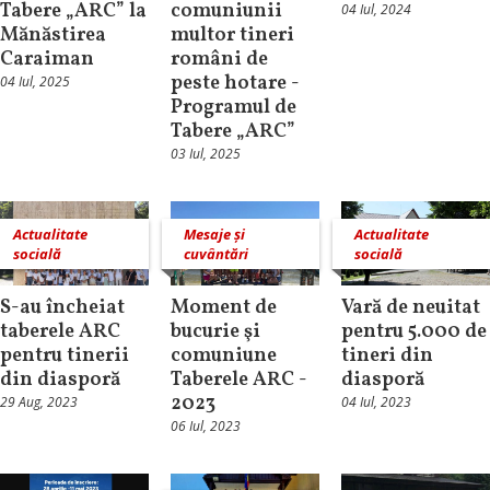
Tabere „ARC” la
comuniunii
04 Iul, 2024
Mănăstirea
multor tineri
Caraiman
români de
peste hotare -
04 Iul, 2025
Programul de
Tabere „ARC”
03 Iul, 2025
Actualitate
Mesaje și
Actualitate
socială
cuvântări
socială
S-au încheiat
Moment de
Vară de neuitat
taberele ARC
bucurie şi
pentru 5.000 de
pentru tinerii
comuniune
tineri din
din diasporă
Taberele ARC -
diasporă
2023
29 Aug, 2023
04 Iul, 2023
06 Iul, 2023