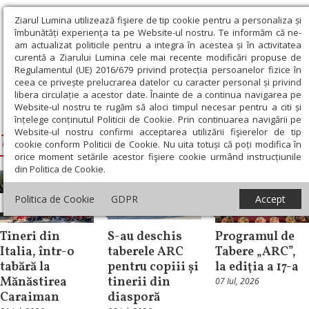
Ziarul Lumina utilizează fişiere de tip cookie pentru a personaliza și
îmbunătăți experiența ta pe Website-ul nostru. Te informăm că ne-
am actualizat politicile pentru a integra în acestea și în activitatea
curentă a Ziarului Lumina cele mai recente modificări propuse de
Regulamentul (UE) 2016/679 privind protecția persoanelor fizice în
ceea ce privește prelucrarea datelor cu caracter personal și privind
libera circulație a acestor date. Înainte de a continua navigarea pe
Website-ul nostru te rugăm să aloci timpul necesar pentru a citi și
Ziarul Lumina
›
Tabere ARC
înțelege conținutul Politicii de Cookie. Prin continuarea navigării pe
Website-ul nostru confirmi acceptarea utilizării fişierelor de tip
Tabere ARC
cookie conform Politicii de Cookie. Nu uita totuși că poți modifica în
orice moment setările acestor fişiere cookie urmând instrucțiunile
din Politica de Cookie.
Actualitate
Politica de Cookie
GDPR
Accept
Știri
socială
Știri
Tineri din
S-au deschis
Programul de
Italia, într-o
taberele ARC
Tabere „ARC”,
tabără la
pentru copiii și
la ediţia a 17-a
Mănăstirea
tinerii din
07 Iul, 2026
Caraiman
diasporă