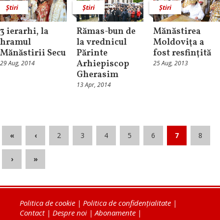
Știri
Știri
Știri
3 ierarhi, la
Rămas-bun de
Mănăstirea
hramul
la vrednicul
Moldoviţa a
Mănăstirii Secu
Părinte
fost resfinţită
Arhiepiscop
29 Aug, 2014
25 Aug, 2013
Gherasim
13 Apr, 2014
«
‹
2
3
4
5
6
7
8
›
»
Politica de cookie
|
Politica de confidențialitate
|
Contact
|
Despre noi
|
Abonamente
|