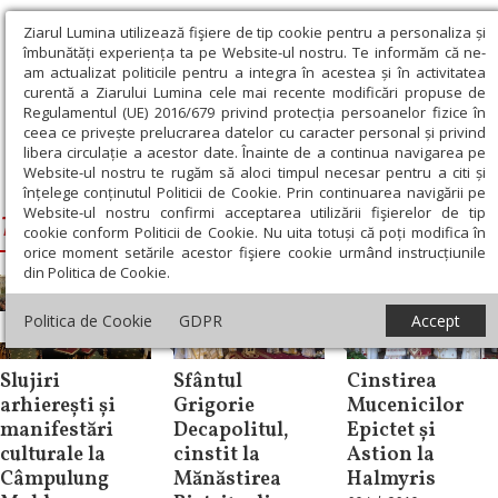
Ziarul Lumina utilizează fişiere de tip cookie pentru a personaliza și
îmbunătăți experiența ta pe Website-ul nostru. Te informăm că ne-
am actualizat politicile pentru a integra în acestea și în activitatea
curentă a Ziarului Lumina cele mai recente modificări propuse de
Regulamentul (UE) 2016/679 privind protecția persoanelor fizice în
ceea ce privește prelucrarea datelor cu caracter personal și privind
libera circulație a acestor date. Înainte de a continua navigarea pe
Website-ul nostru te rugăm să aloci timpul necesar pentru a citi și
Ziarul Lumina
›
Teodosie, Arhiepiscopul Tomisului
înțelege conținutul Politicii de Cookie. Prin continuarea navigării pe
Website-ul nostru confirmi acceptarea utilizării fişierelor de tip
Teodosie, Arhiepiscopul Tomisului
cookie conform Politicii de Cookie. Nu uita totuși că poți modifica în
orice moment setările acestor fişiere cookie urmând instrucțiunile
din Politica de Cookie.
Politica de Cookie
GDPR
Accept
Știri
Știri
Știri
Slujiri
Sfântul
Cinstirea
arhierești și
Grigorie
Mucenicilor
manifestări
Decapolitul,
Epictet și
culturale la
cinstit la
Astion la
Câmpulung
Mănăstirea
Halmyris