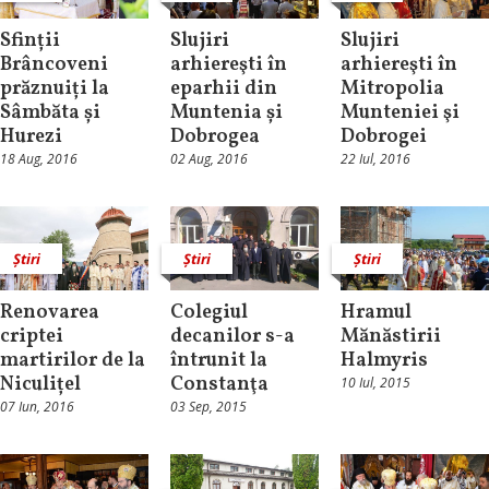
Sfinții
Slujiri
Slujiri
Brâncoveni
arhiereşti în
arhiereşti în
prăznuiți la
eparhii din
Mitropolia
Sâmbăta și
Muntenia și
Munteniei şi
Hurezi
Dobrogea
Dobrogei
18 Aug, 2016
02 Aug, 2016
22 Iul, 2016
Știri
Știri
Știri
Renovarea
Colegiul
Hramul
criptei
decanilor s-a
Mănăstirii
martirilor de la
întrunit la
Halmyris
Niculițel
Constanţa
10 Iul, 2015
07 Iun, 2016
03 Sep, 2015