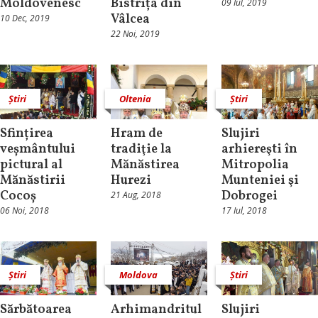
Moldovenesc
Bistrița din
09 Iul, 2019
Vâlcea
10 Dec, 2019
22 Noi, 2019
Știri
Oltenia
Știri
Sfințirea
Hram de
Slujiri
veșmântului
tradiţie la
arhiereşti în
pictural al
Mănăstirea
Mitropolia
Mănăstirii
Hurezi
Munteniei şi
Cocoș
Dobrogei
21 Aug, 2018
06 Noi, 2018
17 Iul, 2018
Știri
Moldova
Știri
Sărbătoarea
Arhimandritul
Slujiri