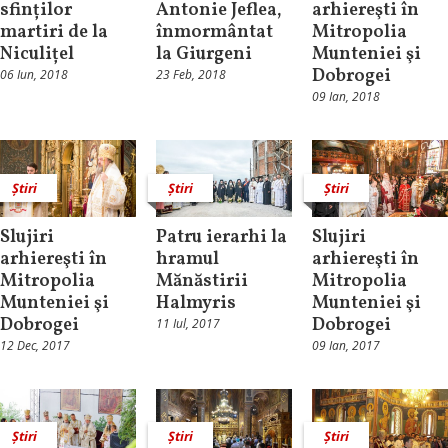
sfinților
Antonie Jeflea,
arhiereşti în
martiri de la
înmormântat
Mitropolia
Niculițel
la Giurgeni
Munteniei şi
Dobrogei
06 Iun, 2018
23 Feb, 2018
09 Ian, 2018
Știri
Știri
Știri
Slujiri
Patru ierarhi la
Slujiri
arhiereşti în
hramul
arhiereşti în
Mitropolia
Mănăstirii
Mitropolia
Munteniei şi
Halmyris
Munteniei şi
Dobrogei
Dobrogei
11 Iul, 2017
12 Dec, 2017
09 Ian, 2017
Știri
Știri
Știri