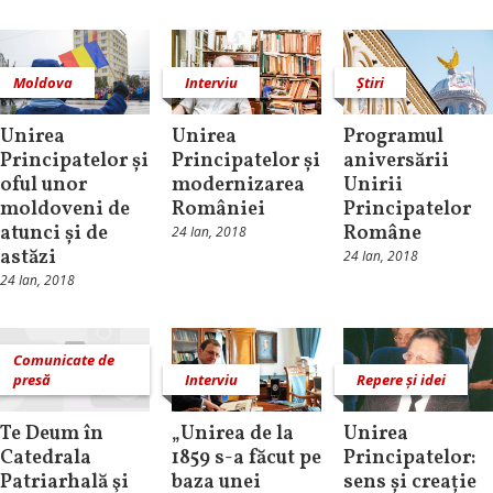
Moldova
Interviu
Știri
Unirea
Unirea
Programul
Principatelor și
Principatelor și
aniversării
oful unor
modernizarea
Unirii
moldoveni de
României
Principatelor
atunci și de
Române
24 Ian, 2018
astăzi
24 Ian, 2018
24 Ian, 2018
Comunicate de
presă
Interviu
Repere și idei
Te Deum în
„Unirea de la
Unirea
Catedrala
1859 s-a făcut pe
Principatelor:
Patriarhală şi
baza unei
sens și creație