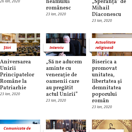
neamului
„Speranța” de
26 Ian, 2020
românesc
Mihail
Diaconescu
23 Ian, 2020
23 Ian, 2020
Actualitate
Știri
Interviu
religioasă
Aniversarea
„Să ne aducem
Biserica a
Unirii
aminte cu
promovat
Principatelor
venerație de
unitatea,
Române la
oamenii care
libertatea şi
Patriarhie
au pregătit
demnitatea
actul Unirii”
poporului
23 Ian, 2020
român
23 Ian, 2020
23 Ian, 2020
Comunicate de