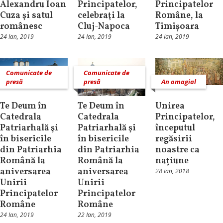
Alexandru Ioan
Principatelor,
Principatelor
Cuza şi satul
celebraţi la
Române, la
românesc
Cluj-Napoca
Timișoara
24 Ian, 2019
24 Ian, 2019
24 Ian, 2019
Comunicate de
Comunicate de
presă
presă
An omagial
Te Deum în
Te Deum în
Unirea
Catedrala
Catedrala
Principatelor,
Patriarhală şi
Patriarhală şi
începutul
în bisericile
în bisericile
regăsirii
din Patriarhia
din Patriarhia
noastre ca
Română la
Română la
națiune
aniversarea
aniversarea
28 Ian, 2018
Unirii
Unirii
Principatelor
Principatelor
Române
Române
24 Ian, 2019
22 Ian, 2019