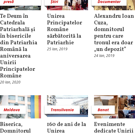
presă
Știri
Documentar
Te Deum în
Unirea
Alexandru Ioan
Catedrala
Principatelor
Cuza,
Patriarhală şi
Române
domnitorul
în bisericile
sărbătorită la
pentru care
din Patriarhia
Patriarhie
tronul era doar
Română la
„un depozit”
25 Ian, 2019
aniversarea
24 Ian, 2019
Unirii
Principatelor
Române
20 Ian, 2020
Moldova
Transilvania
Banat
Biserica,
160 de ani de la
Evenimente
Domnitorul
Unirea
dedicate Unirii