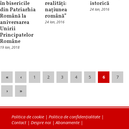
în bisericile
realități:
istorică
din Patriarhia
națiunea
24 Ian, 2016
Română la
română”
aniversarea
24 Ian, 2016
Unirii
Principatelor
Române
19 Ian, 2018
«
‹
1
2
3
4
5
6
7
›
»
Politica de cookie
|
Politica de confidențialitate
|
Contact
|
Despre noi
|
Abonamente
|