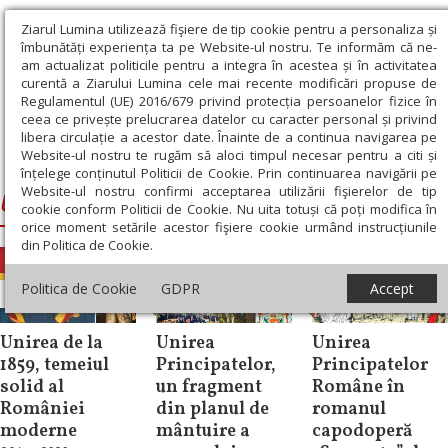
Ziarul Lumina utilizează fişiere de tip cookie pentru a personaliza și
îmbunătăți experiența ta pe Website-ul nostru. Te informăm că ne-
am actualizat politicile pentru a integra în acestea și în activitatea
curentă a Ziarului Lumina cele mai recente modificări propuse de
Regulamentul (UE) 2016/679 privind protecția persoanelor fizice în
ceea ce privește prelucrarea datelor cu caracter personal și privind
libera circulație a acestor date. Înainte de a continua navigarea pe
Website-ul nostru te rugăm să aloci timpul necesar pentru a citi și
Ziarul Lumina
›
Unirea Principatelor
înțelege conținutul Politicii de Cookie. Prin continuarea navigării pe
Website-ul nostru confirmi acceptarea utilizării fişierelor de tip
Unirea Principatelor
cookie conform Politicii de Cookie. Nu uita totuși că poți modifica în
orice moment setările acestor fişiere cookie urmând instrucțiunile
din Politica de Cookie.
Politica de Cookie
GDPR
Accept
Historica
Documentar
Documentar
Unirea de la
Unirea
Unirea
1859, temeiul
Principatelor,
Principatelor
solid al
un fragment
Române în
României
din planul de
romanul
moderne
mântuire a
capodoperă