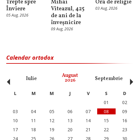
Trepte spre
Mihai
Ora de religie
Înviere
Viteazul, 425
03 Aug, 2026
de ani de la
05 Aug, 2026
înveșnicire
09 Aug, 2026
Calendar ortodox
‹
›
August
Iulie
Septembrie
O
2026
L
M
M
J
V
S
D
01
02
03
04
05
06
07
08
09
10
11
12
13
14
15
16
17
18
19
20
21
22
23
24
25
26
27
28
29
30