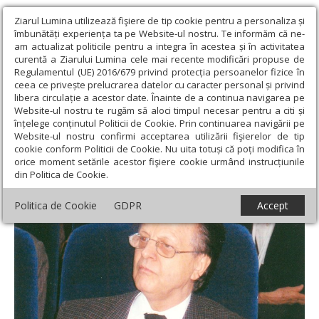
Ziarul Lumina utilizează fişiere de tip cookie pentru a personaliza și
îmbunătăți experiența ta pe Website-ul nostru. Te informăm că ne-
am actualizat politicile pentru a integra în acestea și în activitatea
curentă a Ziarului Lumina cele mai recente modificări propuse de
Regulamentul (UE) 2016/679 privind protecția persoanelor fizice în
ceea ce privește prelucrarea datelor cu caracter personal și privind
libera circulație a acestor date. Înainte de a continua navigarea pe
Website-ul nostru te rugăm să aloci timpul necesar pentru a citi și
Ziarul Lumina
›
Opinii
›
Repere și idei
›
Unirea Principatelor:
înțelege conținutul Politicii de Cookie. Prin continuarea navigării pe
sens și creație istorică
Website-ul nostru confirmi acceptarea utilizării fişierelor de tip
cookie conform Politicii de Cookie. Nu uita totuși că poți modifica în
Unirea Principatelor: sens și creație istorică
orice moment setările acestor fişiere cookie urmând instrucțiunile
din Politica de Cookie.
Politica de Cookie
GDPR
Accept