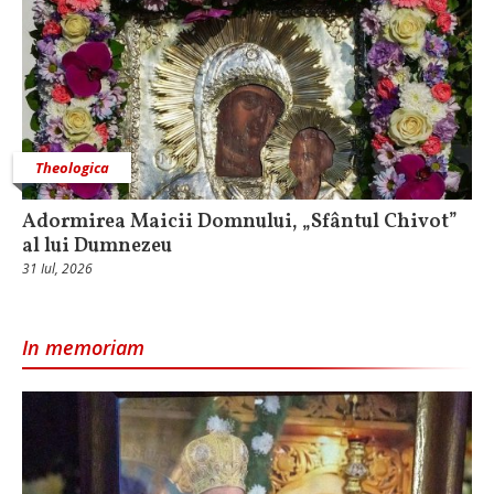
Theologica
Adormirea Maicii Domnului, „Sfântul Chivot”
al lui Dumnezeu
31 Iul, 2026
In memoriam