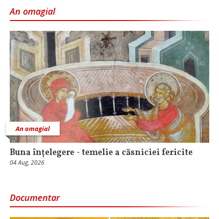
An omagial
An omagial
Buna înțelegere - temelie a căsniciei fericite
04 Aug, 2026
Documentar