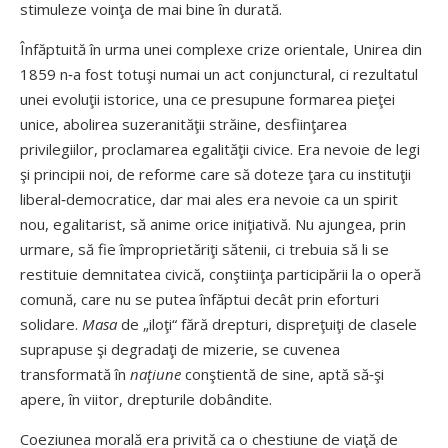
stimuleze voinţa de mai bine în durată.
Înfăptuită în urma unei complexe crize orientale, Unirea din
1859 n‑a fost totuşi numai un act conjunctural, ci rezultatul
unei evoluţii istorice, una ce presupune formarea pieţei
unice, abolirea suzeranităţii străine, desfiinţarea
privilegiilor, proclamarea egalităţii civice. Era nevoie de legi
şi principii noi, de reforme care să doteze ţara cu instituţii
liberal‑democratice, dar mai ales era nevoie ca un spirit
nou, egalitarist, să anime orice iniţiativă. Nu ajungea, prin
urmare, să fie împroprietăriţi sătenii, ci trebuia să li se
restituie demnitatea civică, conştiinţa participării la o operă
comună, care nu se putea înfăptui decât prin eforturi
solidare.
Masa
de „iloţi“ fără drepturi, dispreţuiţi de clasele
suprapuse şi degradaţi de mizerie, se cuvenea
transformată în
naţiune
conştientă de sine, aptă să‑şi
apere, în viitor, drepturile dobândite.
Coeziunea morală era privită ca o chestiune de viaţă de