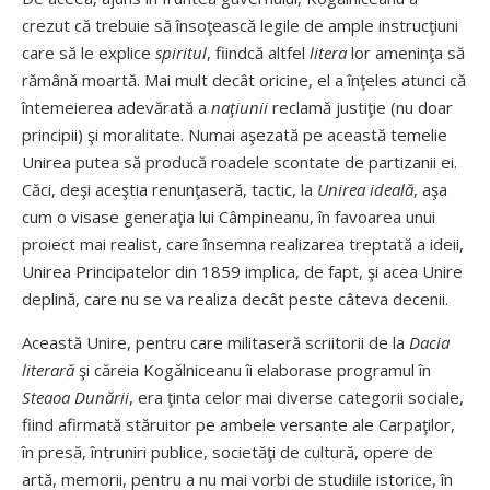
crezut că trebuie să însoţească legile de ample instrucţiuni
care să le explice
spiritul
, fiindcă altfel
litera
lor ameninţa să
rămână moartă. Mai mult decât oricine, el a înţeles atunci că
întemeierea adevărată a
naţiunii
reclamă justiţie (nu doar
principii) şi moralitate. Numai aşezată pe această temelie
Unirea putea să producă roadele scontate de partizanii ei.
Căci, deşi aceştia renunţaseră, tactic, la
Unirea ideală
, aşa
cum o visase generaţia lui Câmpineanu, în favoarea unui
proiect mai realist, care însemna realizarea treptată a ideii,
Unirea Principatelor din 1859 implica, de fapt, şi acea Unire
deplină, care nu se va realiza decât peste câteva decenii.
Această Unire, pentru care militaseră scriitorii de la
Dacia
literară
şi căreia Kogălniceanu îi elaborase programul în
Steaoa Dunării
, era ţinta celor mai diverse categorii sociale,
fiind afirmată stăruitor pe ambele versante ale Carpaţilor,
în presă, întruniri publice, societăţi de cultură, opere de
artă, memorii, pentru a nu mai vorbi de studiile istorice, în