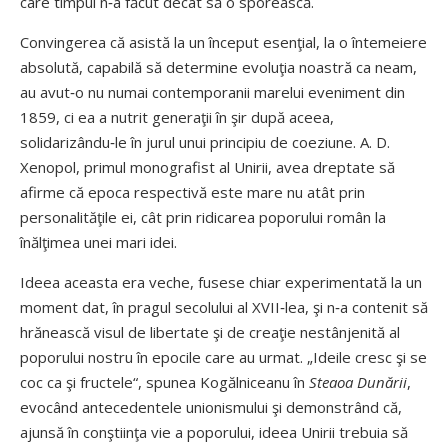
care timpul n‑a făcut decât să o sporească.
Convingerea că asistă la un început esenţial, la o întemeiere
absolută, capabilă să determine evoluţia noastră ca neam,
au avut‑o nu numai contemporanii marelui eveniment din
1859, ci ea a nutrit generaţii în şir după aceea,
solidarizându‑le în jurul unui principiu de coeziune. A. D.
Xenopol, primul monografist al Unirii, avea dreptate să
afirme că epoca respectivă este mare nu atât prin
personalităţile ei, cât prin ridicarea poporului român la
înălţimea unei mari idei.
Ideea aceasta era veche, fusese chiar experimentată la un
moment dat, în pragul secolului al XVII‑lea, şi n‑a contenit să
hrănească visul de libertate şi de creaţie nestânjenită al
poporului nostru în epocile care au urmat. „Ideile cresc şi se
coc ca şi fructele“, spunea Kogălniceanu în
Steaoa Dunării
,
evocând antecedentele unionismului şi demonstrând că,
ajunsă în conştiinţa vie a poporului, ideea Unirii trebuia să