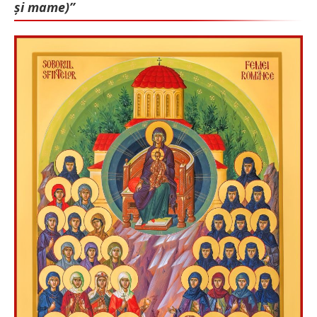
și mame)”