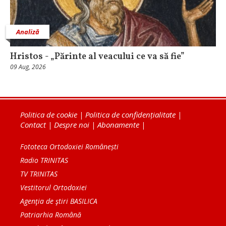
Analiză
Hristos - „Părinte al veacului ce va să fie”
09 Aug, 2026
Politica de cookie
|
Politica de confidențialitate
|
Contact
|
Despre noi
|
Abonamente
|
Fototeca Ortodoxiei Românești
Radio TRINITAS
TV TRINITAS
Vestitorul Ortodoxiei
Agenţia de ştiri BASILICA
Patriarhia Română