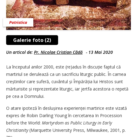
Patristica
Galerie foto (2)
Un articol de:
Pr. Nicolae Cristian Câdă
-
13 Mai 2020
La începutul anilor 2000, este (re)adus în discuție faptul că
martiriul se derulează ca un sacrificiu liturgic public. În carnea
creștinilor care suferă, cuvântul și Împărăția lui Hristos sunt
mărturisite și reprezentate liturgic, iar jertfa acestora o repetă
pe cea a Domnului.
O atare ipoteză în deslușirea experienței martirice este vizată
expres de Robin Darling Young în cercetarea In Procession
before the World:
Martyrdom as Public Liturgy in Early
Christianity
(Marquette University Press, Milwaukee, 2001, p.