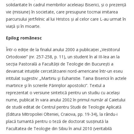
solidaritate în cadrul membrilor aceleiași Biserici, și o prezență
vie (misiune) în societate, care presupune tocmai imitarea
parcursului jertfelnic al lui Hristos și al celor care L-au urmat în
viață și în moarte.
Epilog românesc
Într-o ediție de la finalul anului 2000 a publicației „Vestitorul
Ortodoxiei” (nr. 257-258, p. 11), un student în al III-lea an la
secția Pastorală a Facultății de Teologie din București a
devansat intuițiile cercetătoarei nord-americane într-un eseu
intitulat sugestiv: „Martiriu şi Euharistie. Taina Bisericii în actele
martirice şi în scrierile Părinţilor apostolici”. Textul a
reprezentat o versiune sintetică pentru un studiu cu același
nume, publicat în vara anului 2002 în primul număr al Caietului
de studii editat de Centrul pentru Studii de Teologie Aplicată
(Editura Mitropoliei Olteniei, Craiova, pp. 19-34), la rându-i
placă turnantă pentru o teză de doctorat susținută la
Facultatea de Teologie din Sibiu în anul 2010 (veritabilă