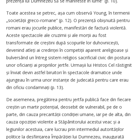
prezența lui Dumnezeu să se manifeste în lume” (p. 10).
Toate acestea se petrec, așa cum observă Young, în termenii
„societă­ții greco-romane” (p. 12). O prezență obișnuită pentru
romani erau jocurile publice, manifestări de factură violentă.
Aceste spectacole ale cruzimii și ale morții au fost
transformate de creștini după scopurile lor duhovnicești,
devenind atleți ai credinței în competiții aparent areligioase și
bulversând un întreg sistem religios sacrificial civic din postura
unor oficianți ai propriilor jertfe. Urmașii lui Hristos Cel răstignit
și înviat devin astfel biruitori în spectacole dramatice unde
ajungeau în urma unor instanțe de judecată pentru care erau
din oficiu condam­nați (p. 13).
De asemenea, pregătirea pentru jertfa publică face din fiecare
creștin un martir potențial, deosebit de vulnerabil, pe de o
parte, din cauza precarității condiției umane, iar pe de alta, din
cauza opoziției violente a Stăpânitorului acestui veac și a
legiunilor acestuia, care lucrau prin intermediul autorităților
politice la desființarea Împărăției lui Dumnezeu, inaugurată