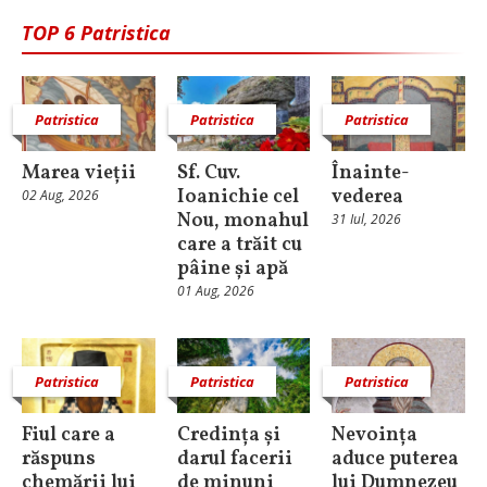
TOP 6 Patristica
Patristica
Patristica
Patristica
Marea vieții
Sf. Cuv.
Înainte-
Ioanichie cel
vederea
02 Aug, 2026
Nou, monahul
31 Iul, 2026
care a trăit cu
pâine și apă
01 Aug, 2026
Patristica
Patristica
Patristica
Fiul care a
Credința și
Nevoința
răspuns
darul facerii
aduce puterea
chemării lui
de minuni
lui Dumnezeu