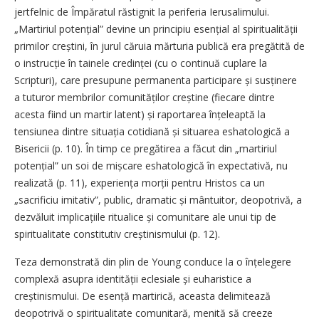
jertfelnic de Împăratul răstignit la periferia Ierusalimului.
„Martiriul potențial” devine un principiu esențial al spiritu­alității
primilor creștini, în jurul căruia mărturia publică era pregătită de
o instrucție în tainele credinței (cu o continuă cuplare la
Scripturi), care presupune permanenta participare și susținere
a tuturor membrilor comunităților creștine (fiecare dintre
acesta fiind un martir latent) și raportarea înțeleaptă la
tensiunea dintre situația cotidiană și situarea eshatologică a
Bisericii (p. 10). În timp ce pregătirea a făcut din „martiriul
potențial” un soi de mișcare eshatologică în expectativă, nu
realizată (p. 11), experiența morții pentru Hristos ca un
„sacrificiu imitativ”, public, dramatic și mântuitor, deopotrivă, a
dezvăluit implicațiile ritualice și comunitare ale unui tip de
spiritualitate constitutiv creș­ti­nis­mului (p. 12).
Teza demonstrată din plin de Young conduce la o înțelegere
complexă asupra identității eclesiale și euharistice a
creștinismului. De esență martirică, aceasta delimitează
deopotrivă o spiritualitate comunitară, menită să creeze