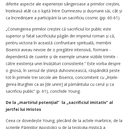
diferite aspecte ale expe­rienței sângeroase a primilor creș­tini,
înțeleasă atât ca o luptă între Dumnezeu și dușmanii săi, cât și
ca încredințare a participării la un sacrificiu cosmic (pp. 60-61).
„Convingerea primilor creștini că sacrificiul lor public este
superior și fatal sacrificiului păgân din ­imperiul roman și că,
pentru victoria în această confruntare spirituală, membrii
Bisericii aveau nevoie de o pregătire intensivă, formare ­
dependentă de cuvinte și de exemple umane vizibile trimite ­
către exis­tența unei învățături consistente.” Este vorba despre
o gnosă, în sensul de știință duhovnicească, răspândită peste
tot în primele trei secole ale Bisericii, concomitent cu „înțele­
gerea liturghiei ca ax [de unire] al pământului cu cerul și ca
sacrificiu public” (p. 61), conchide Young.
De la „martiriul potențial” la „sacrificiul imitativ” al
jertfei lui Hristos
Ceea ce dovedește Young, plecând de la actele martirice, de la
scrierile Părinților Apostolici și de la teologia mistică a