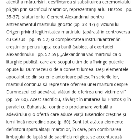
atentă a mărturisirii, desființarea și substituirea ceremonialului
păgân prin sacrificiul martirilor, reprezen­tanți ai lui Hristos - pp.
35-37), sfaturilor lui Clement Alexandrinul pentru
antrenamentul martirului gnostic (pp. 38-47) și viziunii lui
Origen privind legitimitatea martiriului (apărată în controversa
cu Celsus - pp. 49-52) și complexitatea instruirii/antrenării
creștinilor pentru lupta cea bună (subiect al exortației
alexandrinului - pp. 52-59). „Alexandrinii văd martiriul ca o
liturghie publică, care are scopul ultim de a învinge puterile
opuse lui Dumnezeu și de a converti lumea. Deși elementele
apocaliptice din scrierile anterioare pălesc în scrierile lor,
martiriul continuă să reprezinte oferirea unei mărturii despre
Dumnezeul cel adevărat, alături de oferirea unei victime vii”
(pp. 59-60). Acest sacrificiu, săvârșit în imitarea lui Hristos și în
paralel cu Euharistia, conține o proclamare verbală a
adevărului și o ofertă care aduce viață Bisericilor creștine și
lumii încă necredincioase (p. 60). Sunt tot atâtea elemente
definitorii spiritualității martirilor, în care, prin combinarea
limbajului de luptă și de sacrificiu religios, se accentuează