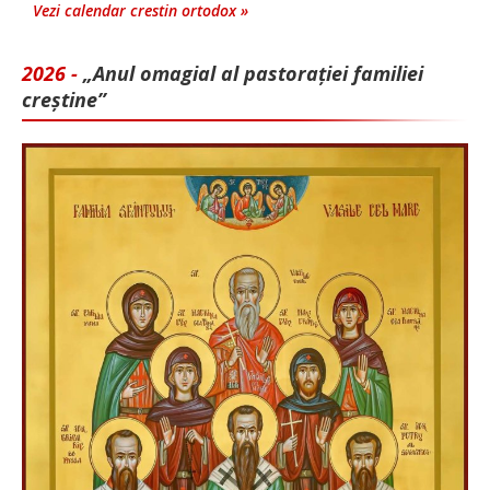
Vezi calendar crestin ortodox »
2026 -
„Anul omagial al pastorației familiei
creștine”