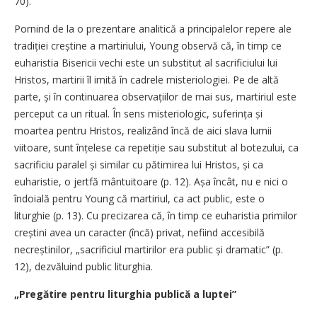
70).
Pornind de la o prezentare analitică a principalelor repere ale
tradiției creștine a martiriului, Young observă că, în timp ce
euharistia Bisericii vechi este un substitut al sacrificiului lui
Hristos, martirii îl imită în cadrele misteriologiei. Pe de altă
parte, și în continuarea observațiilor de mai sus, martiriul este
perceput ca un ritual. În sens misteriologic, suferința și
moartea pentru Hristos, realizând încă de aici slava lumii
viitoare, sunt înțelese ca repetiție sau substitut al botezului, ca
sacrificiu paralel și similar cu pătimirea lui Hristos, și ca
euharistie, o jertfă mântuitoare (p. 12). Așa încât, nu e nici o
îndoială pentru Young că martiriul, ca act public, este o
liturghie (p. 13). Cu precizarea că, în timp ce euharistia primilor
creștini avea un caracter (încă) privat, nefiind accesibilă
necreștinilor, „sacrificiul martirilor era public și dramatic” (p.
12), dezvăluind public liturghia.
„Pregătire pentru liturghia publică a luptei”