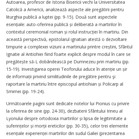
Autoarea, profesor de Istoria Bisericii vechi la Universitatea
Catolică a Americii, analizează aspecte ale pregătirii pentru
liturghia publică a luptei (pp. 9-15). Două sunt aspectele
esențiale: auto-oferirea publică și deliberată a martirilor în
contextul ceremonial roman și rolul instrucției în martiriu. Din
această perspectivă, epistolarul ignatian atestă o dezvoltare
timpurie a complexei viziuni a martiriului printre creștini, Sfântul
Ignatie al Antiohiei fiind foarte explicit despre modul în care se
pregătește să-L dobândească pe Dumnezeu prin martiriu (pp.
15-19). Investigarea operei Teoforului aduce în atenție un șir
de informații privind similitudinile de pregătire pentru şi
raportare la martiriu între episcopul antiohian și Policarp al
Smirnei (pp. 19-24).
Următoarele pagini sunt dedicate notelor lui Pionius cu privire
la oferirea de sine (pp. 24-30), dezbaterii Sfântului Irineu al
Lyonului despre ortodoxia martirilor și lipsa de legitimitate a
suferințelor și morții ereticilor (pp. 30-35), celor trei elemente
esențiale experienței martirilor din sudul Galiei (prezentarea