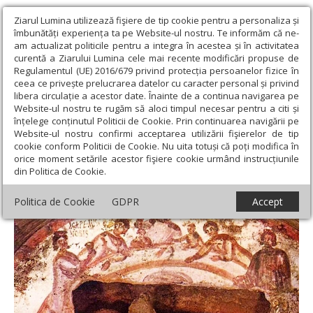
Ziarul Lumina utilizează fişiere de tip cookie pentru a personaliza și
îmbunătăți experiența ta pe Website-ul nostru. Te informăm că ne-
am actualizat politicile pentru a integra în acestea și în activitatea
curentă a Ziarului Lumina cele mai recente modificări propuse de
Regulamentul (UE) 2016/679 privind protecția persoanelor fizice în
ceea ce privește prelucrarea datelor cu caracter personal și privind
libera circulație a acestor date. Înainte de a continua navigarea pe
Website-ul nostru te rugăm să aloci timpul necesar pentru a citi și
Ziarul Lumina
›
Teologie și spiritualitate
›
Patristica
›
Martiriul ca
înțelege conținutul Politicii de Cookie. Prin continuarea navigării pe
liturghie publică
Website-ul nostru confirmi acceptarea utilizării fişierelor de tip
cookie conform Politicii de Cookie. Nu uita totuși că poți modifica în
Martiriul ca liturghie publică
orice moment setările acestor fişiere cookie urmând instrucțiunile
din Politica de Cookie.
Politica de Cookie
GDPR
Accept