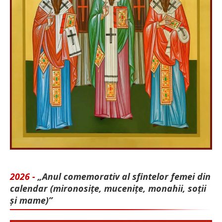
2026 -
„Anul comemorativ al sfintelor femei din
calendar (mironosițe, mu­cenițe, monahii, soții
și mame)”