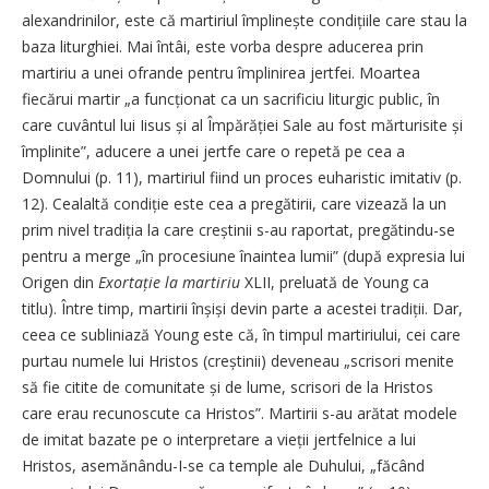
alexandrinilor, este că martiriul împlinește condițiile care stau la
baza liturghiei. Mai întâi, este vorba despre aducerea prin
martiriu a unei ofrande pentru împlinirea jertfei. Moartea
fiecărui martir „a funcționat ca un sacrificiu liturgic public, în
care cuvântul lui Iisus și al Împărăției Sale au fost mărturisite și
împlinite”, aducere a unei jertfe care o repetă pe cea a
Domnului (p. 11), martiriul fiind un proces euharistic imitativ (p.
12). Cealaltă condiție este cea a pregătirii, care vizează la un
prim nivel tradiția la care creștinii s-au raportat, pregătindu-se
pentru a merge „în procesiune înaintea lumii” (după expresia lui
Origen din
Exortație la martiriu
XLII, preluată de Young ca
titlu). Între timp, martirii înșiși devin parte a acestei tradiții. Dar,
ceea ce subliniază Young este că, în timpul martiriului, cei care
purtau numele lui Hristos (creștinii) deveneau „scrisori menite
să fie citite de comunitate și de lume, scrisori de la Hristos
care erau recunoscute ca Hristos”. Martirii s-au arătat modele
de imitat bazate pe o interpretare a vieții jertfelnice a lui
Hristos, asemănându-I-se ca temple ale Duhului, „făcând