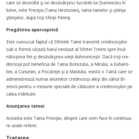
care se dezvoltă şi se desăvârşesc lucrările lui Dumnezeu în
lume, este Preoţia (Taina Hirotoniei), taina tainelor şi ştiinţa
ştiinţelor, după toţi Sfinţii Părinţi.
Pregătirea aperceptivă
Este cunoscut faptul că Sfin­te­le Taine transmit cre­din­cio­şi­lor
sub o formă văzută harul ne­­vă­zut al Sfintei Treimi spre în­să­
nătoşirea firii şi de­să­vâr­şi­rea vie­ţii duhovniceşti. Dacă toţi cre­
dincioşii pot beneficia de Tai­na Botezului, a Mirului, a Eu­ha­ris­
tiei, a Cununiei, a Po­că­­inţei şi a Maslului, există o Tai­nă ca­re se
administrează nu­mai anu­mi­tor credincioşi a­leşi din sânul Bi­
sericii pentru o misiune spe­cia­­lă de călăuzire a cre­din­cio­şi­lor pe
calea mântui­rii.
Anunţarea temei
Aceasta este Taina Preoţiei, des­pre care vom face în conti­nu­a­
re unele referiri.
Tratarea