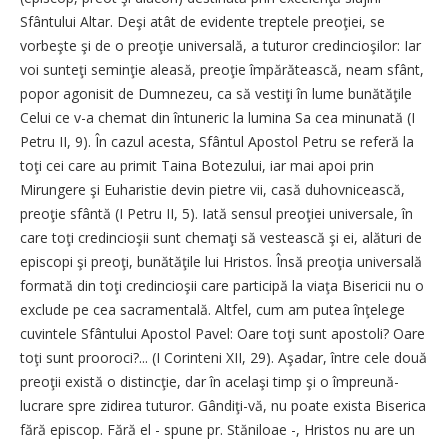
Sfântului Altar. Deşi a­tât de evidente treptele preo­ţi­ei, se
vorbeşte şi de o preoţie u­ni­­ver­­sală, a tuturor cre­din­cio­şi­lor: Iar
voi sunteţi seminţie a­lea­să, preoţie împărătească, neam sfânt,
popor agonisit de Dum­nezeu, ca să vestiţi în lu­me bunătăţile
Celui ce v-a che­mat din întuneric la lumina Sa cea minunată (I
Petru II, 9). În ca­zul acesta, Sfântul Apostol Pe­tru se referă la
toţi cei care au primit Taina Botezului, iar mai apoi prin
Mirungere şi Eu­ha­ristie devin pietre vii, casă du­hovnicească,
preoţie sfântă (I Petru II, 5). Iată sensul preo­ţiei universale, în
care toţi cre­din­­cioşii sunt chemaţi să ves­teas­că şi ei, alături de
episcopi şi preoţi, bunătăţile lui Hristos. În­să preoţia universală
forma­tă din toţi credincioşii care par­ti­­cipă la viaţa Bisericii nu o
ex­clu­de pe cea sacramentală. Alt­fel, cum am putea înţelege
cu­vin­tele Sfântului Apostol Pa­vel: Oare toţi sunt apostoli? Oa­re
toţi sunt prooroci?... (I Co­rin­teni XII, 29). Aşadar, între cele do­uă
preoţii există o distincţie, dar în acelaşi timp şi o îm­pre­u­nă-
lucrare spre zidirea tuturor. Gân­diţi-vă, nu poate exista Bi­se­rica
fără episcop. Fără el - spu­ne pr. Stăniloae -, Hristos nu are un