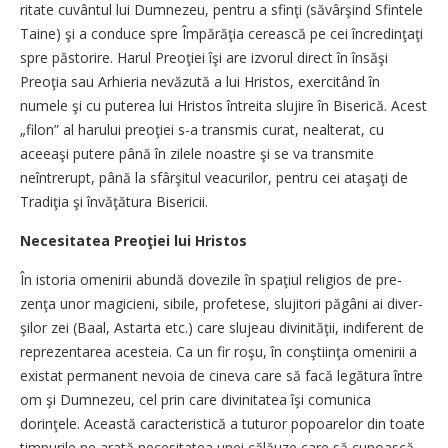
ritate cuvântul lui Dum­nezeu, pentru a sfinţi (să­vâr­şind Sfintele
Taine) şi a condu­ce spre Împărăţia cerească pe cei încredinţaţi
spre păstorire. Ha­rul Preoţiei îşi are izvorul di­rect în însăşi
Preoţia sau Ar­hi­e­ria nevăzută a lui Hristos, e­xer­­citând în
numele şi cu pute­rea lui Hristos întreita slujire în Biserică. Acest
„filon” al ha­ru­lui preoţiei s-a transmis curat, nealterat, cu
aceeaşi putere pâ­nă în zilele noastre şi se va tran­smite
neîntrerupt, până la sfâr­şitul veacurilor, pentru cei a­ta­şaţi de
Tradiţia şi învă­ţă­tu­ra Bisericii.
Necesitatea Preoţiei lui Hristos
În istoria omenirii abundă do­vezile în spaţiul religios de pre­
zenţa unor magicieni, sibile, pro­fetese, slujitori păgâni ai di­ver­
şilor zei (Baal, Astarta etc.) ca­re slujeau divinităţii, indife­rent de
reprezentarea acesteia. Ca un fir roşu, în conştiinţa o­me­nirii a
existat permanent ne­voia de cineva care să facă le­gă­tura între
om şi Dum­nezeu, cel prin care divinitatea îşi comunica
dorinţele. Această ca­racteristică a tuturor po­poa­re­lor din toate
timpurile ne a­ra­­tă necesitatea unei călăuze ca­re să cunoască