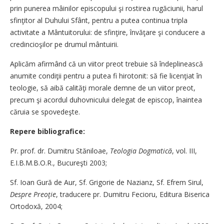
prin punerea mâi­ni­lor episcopului şi rostirea ru­gă­ciu­nii, harul
sfinţitor al Du­hu­lui Sfânt, pentru a putea conti­nua tripla
activitate a Mântui­to­­rului: de sfinţire, învăţare şi con­ducere a
credincioşilor pe dru­mul mântuirii.
Aplicăm afirmând că un vii­tor preot trebuie să îndepli­neas­­că
anumite condiţii pentru a putea fi hirotonit: să fie licen­ţi­at în
teologie, să aibă calităţi mo­rale demne de un viitor pre­ot,
precum şi acordul duhov­ni­cu­lui delegat de episcop, înaintea
căruia se spovedeşte.
Repere bibliografice:
Pr. prof. dr. Dumitru Stăniloae,
Te­ologia Dogmatică
, vol. III,
E.I.B.M.B.O.R., Bucureşti 2003;
Sf. Ioan Gură de Aur, Sf. Grigorie de Nazianz, Sf. Efrem Si­rul,
Despre Pre­oţie
, traducere pr. Dumitru Fe­cio­­ru, Editura Biserica
Ortodoxă, 2004;