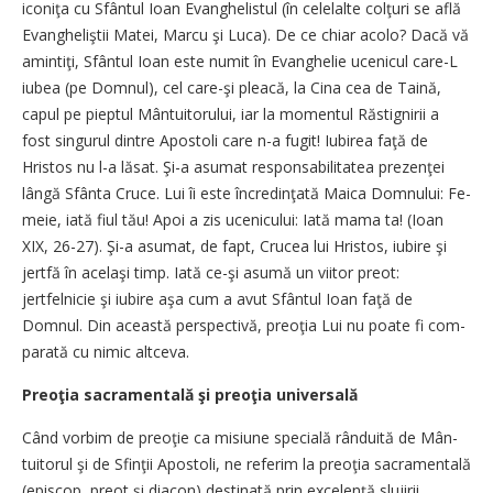
iconiţa cu Sfântul Ioan E­van­­­ghelistul (în celelalte col­ţuri se află
Evangheliştii Ma­tei, Mar­cu şi Luca). De ce chiar aco­lo? Dacă vă
amintiţi, Sfân­tul Ioan este numit în Evan­ghe­lie u­ce­nicul care-L
iubea (pe Dom­­nul), cel care-şi pleacă, la Cina cea de Taină,
capul pe piep­tul Mân­tuitorului, iar la mo­mentul Răs­tignirii a
fost sin­gurul dintre Apostoli care n-a fugit! Iu­bi­rea faţă de
Hristos nu l-a lăsat. Şi-a asumat res­ponsabilitatea pre­zenţei
lângă Sfânta Cruce. Lui îi este în­cre­din­ţată Maica Dom­nului: Fe­
me­ie, iată fiul tău! Apoi a zis u­ce­nicului: Iată ma­ma ta! (Ioan
XIX, 26-27). Şi-a asumat, de fapt, Crucea lui Hris­tos, iubire şi
jertfă în ace­laşi timp. Iată ce-şi asumă un vii­tor preot:
jertfelnicie şi iubire aşa cum a avut Sfân­tul Ioan faţă de
Domnul. Din a­ceas­­tă perspecti­vă, preoţia Lui nu poate fi com­
pa­rată cu nimic altceva.
Preoţia sacramentală şi preoţia universală
Când vorbim de preoţie ca mi­siune specială rânduită de Mân­­
tuitorul şi de Sfinţii Apos­to­li, ne referim la preoţia sacra­men­­tală
(episcop, preot şi diacon) destinată prin excelenţă slu­­jirii