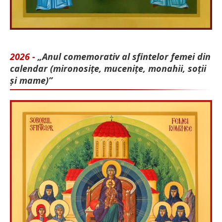
2026 -
„Anul comemorativ al sfintelor femei din
calendar (mironosițe, mu­cenițe, monahii, soții
și mame)”