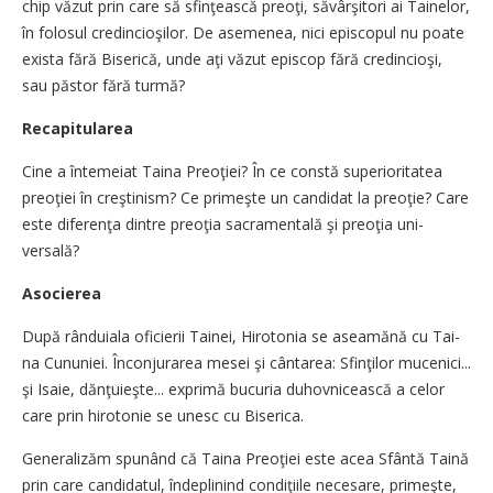
chip văzut prin care să sfinţească preoţi, săvârşitori ai Tainelor,
în folosul credincio­şi­lor. De asemenea, nici episco­pul nu poate
exista fără Bi­se­ri­că, unde aţi văzut episcop fără cre­din­cioşi,
sau păstor fără tur­mă?
Recapitularea
Cine a întemeiat Taina Pre­o­ţiei? În ce constă superiorita­tea
preoţiei în creştinism? Ce pri­meşte un candidat la pre­o­ţie? Care
este diferenţa dintre pre­oţia sacramentală şi preoţia uni­
versală?
Asocierea
După rânduiala oficierii Tai­nei, Hirotonia se aseamănă cu Tai­
na Cununiei. Înconjurarea me­sei şi cântarea: Sfinţilor mu­ce­nici...
şi Isaie, dănţuieşte... ex­pri­mă bucuria du­hov­ni­ceas­că a celor
care prin hirotonie se u­nesc cu Biserica.
Generalizăm spunând că Tai­na Preoţiei este acea Sfântă Tai­nă
prin care candidatul, în­de­plinind condiţiile necesare, pri­meşte,