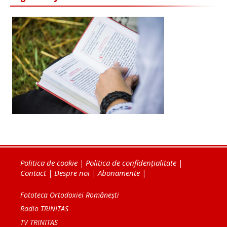
Politica de cookie
|
Politica de confidențialitate
|
Contact
|
Despre noi
|
Abonamente
|
Fototeca Ortodoxiei Românești
Radio TRINITAS
TV TRINITAS