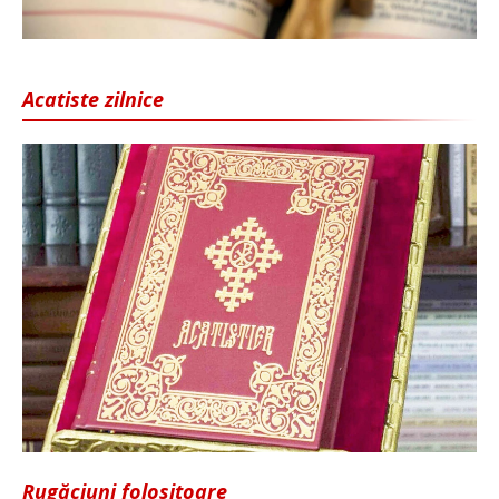
Acatiste zilnice
Rugăciuni folositoare