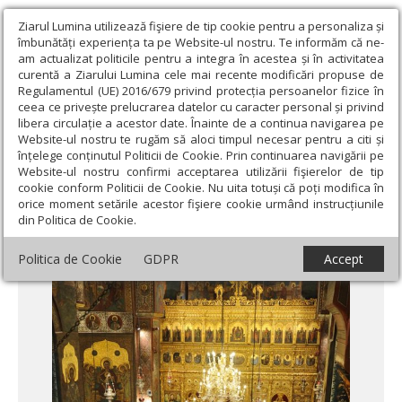
Ziarul Lumina utilizează fişiere de tip cookie pentru a personaliza și
îmbunătăți experiența ta pe Website-ul nostru. Te informăm că ne-
am actualizat politicile pentru a integra în acestea și în activitatea
curentă a Ziarului Lumina cele mai recente modificări propuse de
Regulamentul (UE) 2016/679 privind protecția persoanelor fizice în
ceea ce privește prelucrarea datelor cu caracter personal și privind
libera circulație a acestor date. Înainte de a continua navigarea pe
Website-ul nostru te rugăm să aloci timpul necesar pentru a citi și
Ziarul Lumina
›
Teologie și spiritualitate
›
Patristica
›
Preoţia lui
înțelege conținutul Politicii de Cookie. Prin continuarea navigării pe
Hristos şi a Bisericii
Website-ul nostru confirmi acceptarea utilizării fişierelor de tip
cookie conform Politicii de Cookie. Nu uita totuși că poți modifica în
Preoţia lui Hristos şi a Bisericii
orice moment setările acestor fişiere cookie urmând instrucțiunile
din Politica de Cookie.
Politica de Cookie
GDPR
Accept