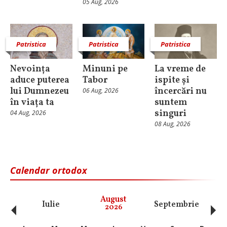
05 Aug, 2026
Patristica
Patristica
Patristica
Nevoința
Minuni pe
La vreme de
aduce puterea
Tabor
ispite și
lui Dumnezeu
încercări nu
06 Aug, 2026
în viața ta
suntem
singuri
04 Aug, 2026
08 Aug, 2026
Calendar ortodox
‹
›
August
Iulie
Septembrie
O
2026