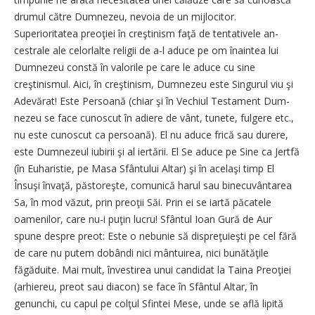
drumul către Dum­nezeu, nevoia de un mij­lo­ci­tor.
Superioritatea preoţiei în creş­tinism faţă de tentativele an­
cestrale ale celorlalte religii de a-l aduce pe om înaintea lui
Dum­nezeu constă în valorile pe care le aduce cu sine
creştinismul. Aici, în creştinism, Dum­nezeu este Singurul viu şi
Ade­vă­rat! Este Persoană (chiar şi în Vechiul Testament Dum­
nezeu se face cunoscut în adie­re de vânt, tunete, fulgere etc.,
nu este cunoscut ca persoană). El nu aduce frică sau durere,
es­te Dumnezeul iubirii şi al ier­tă­rii. El Se aduce pe Sine ca Jert­fă
(în Euharistie, pe Masa Sfân­tului Altar) şi în acelaşi timp El
Însuşi învaţă, păs­to­reş­te, comunică harul sau binecu­vân­­tarea
Sa, în mod văzut, prin preoţii Săi. Prin ei se iartă pă­catele
oamenilor, care nu-i pu­ţin lucru! Sfântul Ioan Gură de Aur
spune despre preot: Es­te o nebunie să dispreţuieşti pe cel fără
de care nu putem do­bân­di nici mântuirea, nici bu­nă­tăţile
făgăduite. Mai mult, în­­vestirea unui candidat la Tai­na Preoţiei
(arhiereu, preot sau di­acon) se face în Sfântul Altar, în
genunchi, cu capul pe colţul Sfin­tei Mese, unde se află li­pi­tă