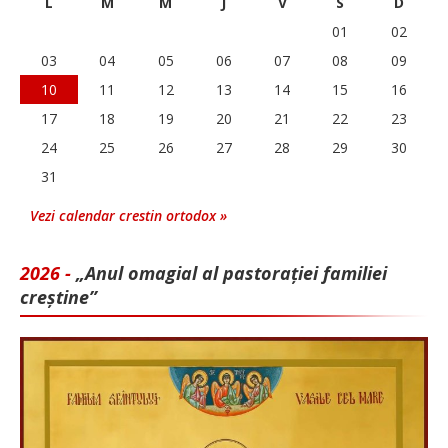
L
M
M
J
V
S
D
01
02
03
04
05
06
07
08
09
10
11
12
13
14
15
16
17
18
19
20
21
22
23
24
25
26
27
28
29
30
31
Vezi calendar crestin ortodox »
2026 -
„Anul omagial al pastorației familiei
creștine”