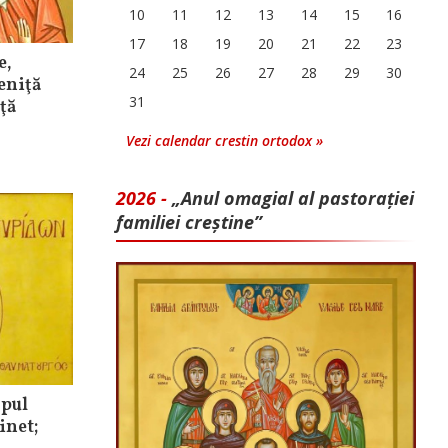
10
11
12
13
14
15
16
17
18
19
20
21
22
23
e,
24
25
26
27
28
29
30
eniţă
31
ţă
Vezi calendar crestin ortodox »
2026 -
„Anul omagial al pastorației
familiei creștine”
opul
inet;