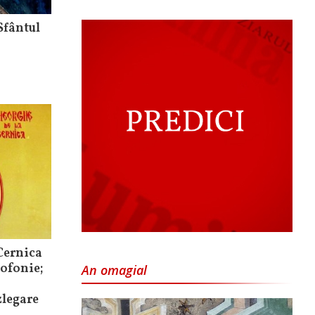
 Sfântul
Cernica
Sofonie;
An omagial
zlegare