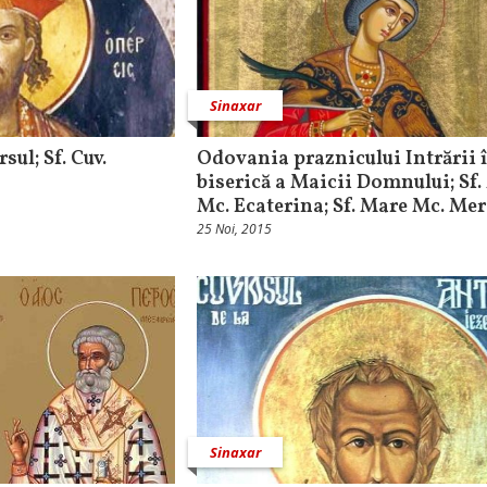
Sinaxar
sul; Sf. Cuv.
Odovania praznicului Intrării 
biserică a Maicii Domnului; Sf.
Mc. Ecaterina; Sf. Mare Mc. Mer
25 Noi, 2015
Sinaxar