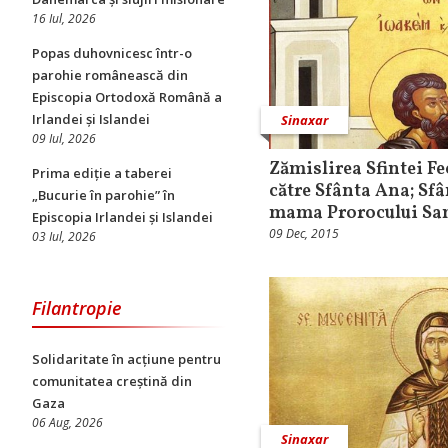
16 Iul, 2026
Popas duhovnicesc într-o
parohie românească din
Episcopia Ortodoxă Română a
Irlandei și Islandei
Sinaxar
09 Iul, 2026
Zămislirea Sfintei F
Prima ediție a taberei
către Sfânta Ana; Sf
„Bucurie în parohie” în
mama Prorocului Sa
Episcopia Irlandei și Islandei
09 Dec, 2015
03 Iul, 2026
Filantropie
Solidaritate în acțiune pentru
comunitatea creștină din
Gaza
06 Aug, 2026
Sinaxar