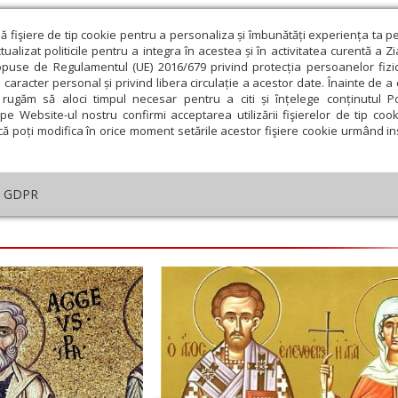
ză fişiere de tip cookie pentru a personaliza și îmbunătăți experiența ta p
alizat politicile pentru a integra în acestea și în activitatea curentă a Z
opuse de Regulamentul (UE) 2016/679 privind protecția persoanelor fizi
 caracter personal și privind libera circulație a acestor date. Înainte de 
eologie și spiritualitate
Educaţie și Cultură
Societate
rugăm să aloci timpul necesar pentru a citi și înțelege conținutul Pol
pe Website-ul nostru confirmi acceptarea utilizării fişierelor de tip cook
că poți modifica în orice moment setările acestor fişiere cookie urmând ins
helia zilei
Evanghelia de Duminică
Theologica
L
GDPR
embrie
Ianuarie
Februarie
Martie
Aprilie
M