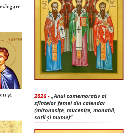
ezlegare
en şi
2026 -
„Anul comemorativ al
sfintelor femei din calendar
(mironosițe, mu­cenițe, monahii,
soții și mame)”