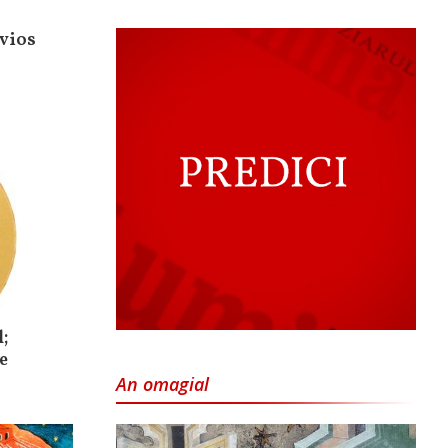
uvios
;
e
An omagial