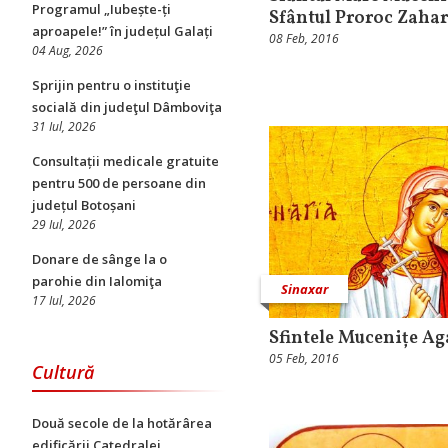
Programul „Iubește-ți
Sfântul Proroc Zahar
aproapele!” în județul Galați
08 Feb, 2016
04 Aug, 2026
Sprijin pentru o instituţie
socială din judeţul Dâmboviţa
31 Iul, 2026
Consultații medicale gratuite
pentru 500 de persoane din
județul Botoșani
29 Iul, 2026
Donare de sânge la o
parohie din Ialomiţa
Sinaxar
17 Iul, 2026
Sfintele Mucenițe Ag
05 Feb, 2016
Cultură
Două secole de la hotărârea
edificării Catedralei