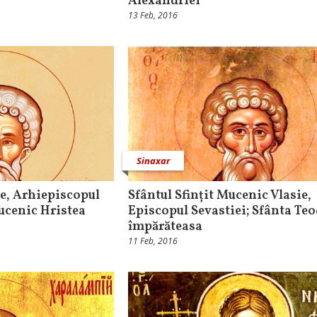
Alexandriei
13 Feb, 2016
Sinaxar
ie, Arhiepiscopul
Sfântul Sfințit Mucenic Vlasie,
ucenic Hristea
Episcopul Sevastiei; Sfânta Te
împărăteasa
11 Feb, 2016