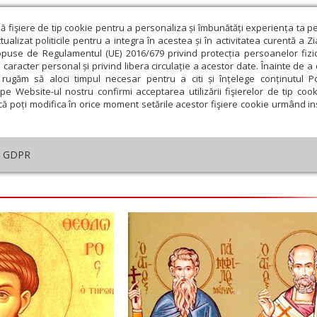
ză fişiere de tip cookie pentru a personaliza și îmbunătăți experiența ta p
alizat politicile pentru a integra în acestea și în activitatea curentă a Z
opuse de Regulamentul (UE) 2016/679 privind protecția persoanelor fizi
 caracter personal și privind libera circulație a acestor date. Înainte de 
eologie și spiritualitate
Educaţie și Cultură
Societate
rugăm să aloci timpul necesar pentru a citi și înțelege conținutul Pol
pe Website-ul nostru confirmi acceptarea utilizării fişierelor de tip cook
că poți modifica în orice moment setările acestor fişiere cookie urmând ins
helia zilei
Evanghelia de Duminică
Theologica
L
GDPR
embrie
Ianuarie
Februarie
Martie
Aprilie
M