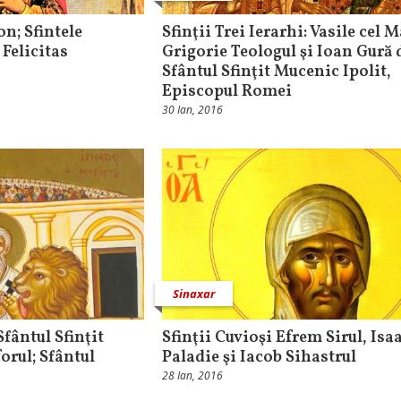
n; Sfintele
Sfinţii Trei Ierarhi: Vasile cel M
Felicitas
Grigorie Teologul şi Ioan Gură 
Sfântul Sfinţit Mucenic Ipolit,
Episcopul Romei
30 Ian, 2016
Sinaxar
fântul Sfinţit
Sfinţii Cuvioşi Efrem Sirul, Isaa
orul; Sfântul
Paladie şi Iacob Sihastrul
28 Ian, 2016