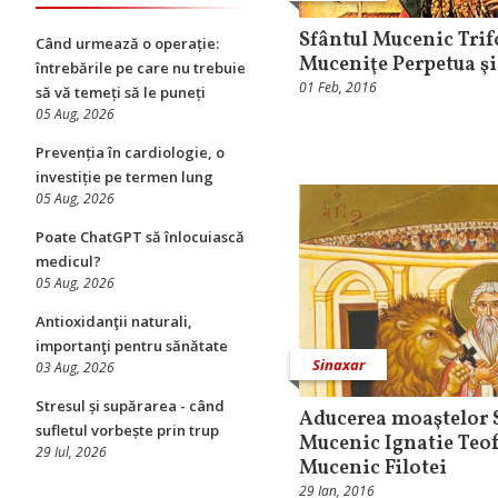
Sfântul Mucenic Trifo
Când urmează o operație:
Muceniţe Perpetua şi 
întrebările pe care nu trebuie
01 Feb, 2016
să vă temeți să le puneți
05 Aug, 2026
Prevenția în cardiologie, o
investiție pe termen lung
05 Aug, 2026
Poate ChatGPT să înlocuiască
medicul?
05 Aug, 2026
Antioxidanţii naturali,
importanţi pentru sănătate
Sinaxar
03 Aug, 2026
Stresul și supărarea - când
Aducerea moaştelor S
sufletul vorbește prin trup
Mucenic Ignatie Teof
29 Iul, 2026
Mucenic Filotei
29 Ian, 2016