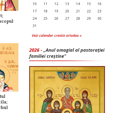
10
11
12
13
14
15
16
17
18
19
20
21
22
23
t;
24
25
26
27
28
29
30
iscopul
31
Vezi calendar crestin ortodox »
2026 -
„Anul omagial al pastorației
familiei creștine”
tul
ila;
rhul