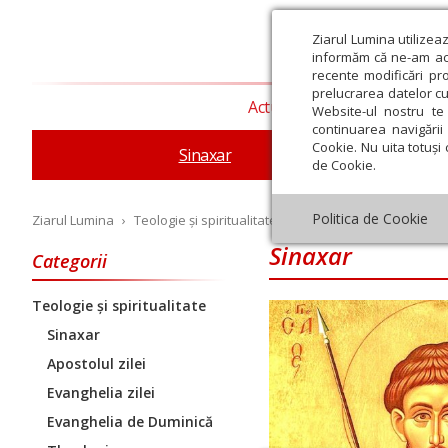
Ziarul Lumina utilizea
informăm că ne-am actu
recente modificări pr
prelucrarea datelor cu
Actualitate religioasă
T
Website-ul nostru te 
continuarea navigării 
Cookie. Nu uita totuși 
Sinaxar
Apostolul zilei
Evang
de Cookie.
Politica de Cookie
Ziarul Lumina
›
Teologie și spiritualitate
›
Sinaxar
Sinaxar
Categorii
Teologie și spiritualitate
Iulie
August
Septembrie
Octombrie
Noiembrie
Dec
Sinaxar
Apostolul zilei
Evanghelia zilei
Evanghelia de Duminică