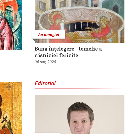
An omagial
Buna înțelegere - temelie a
căsniciei fericite
04 Aug, 2026
Editorial