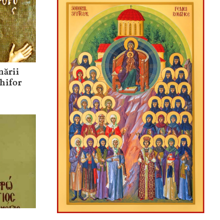
nării
hifor