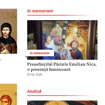
In memoriam
In memoriam
,
Preasfințitul Părinte Emilian Nica,
o prezență luminoasă
02 Iul, 2026
Analiză