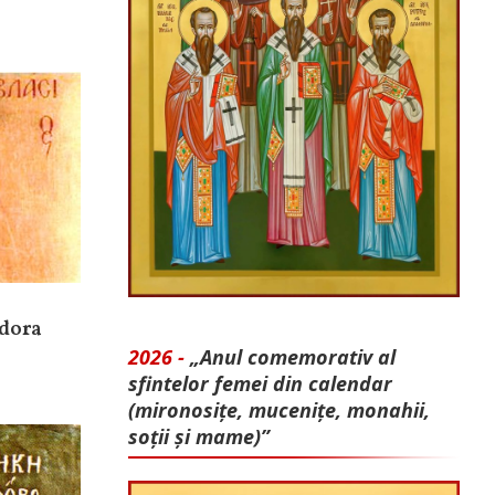
odora
2026 -
„Anul comemorativ al
sfintelor femei din calendar
(mironosițe, mu­cenițe, monahii,
soții și mame)”