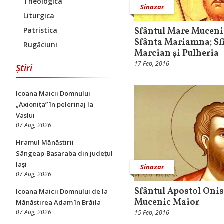
Theologica
Sinaxar
Liturgica
Patristica
Sfântul Mare Muceni
Sfânta Mariamna; Sfi
Rugăciuni
Marcian şi Pulheria
17 Feb, 2016
Știri
Icoana Maicii Domnului
„Axionița” în pelerinaj la
Vaslui
07 Aug, 2026
Hramul Mănăstirii
Sângeap‑Basaraba din judeţul
Iaşi
Sinaxar
07 Aug, 2026
Sfântul Apostol Onis
Icoana Maicii Domnului de la
Mucenic Maior
Mănăstirea Adam în Brăila
07 Aug, 2026
15 Feb, 2016