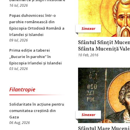
16 Iul, 2026
Popas duhovnicesc într-o
parohie românească din
Episcopia Ortodoxă Română a
Sinaxar
Irlandei și Islandei
09 Iul, 2026
Sfântul Sfinţit Muce
Sfânta Muceniţă Val
Prima ediție a taberei
10 Feb, 2016
„Bucurie în parohie” în
Episcopia Irlandei și Islandei
03 Iul, 2026
Filantropie
Solidaritate în acțiune pentru
comunitatea creștină din
Sinaxar
Gaza
06 Aug, 2026
Sfântul Mare Mucenic