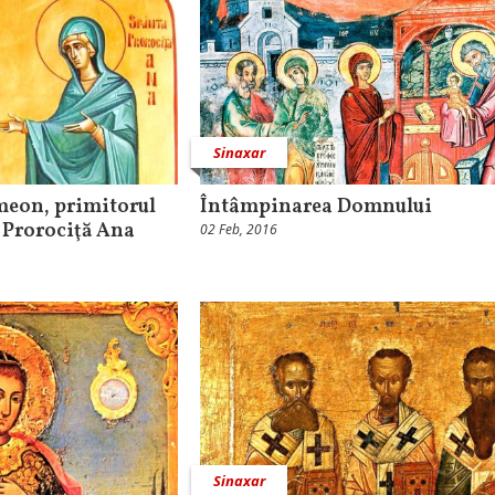
Sinaxar
imeon, primitorul
Întâmpinarea Domnului
 Prorociţă Ana
02 Feb, 2016
Sinaxar