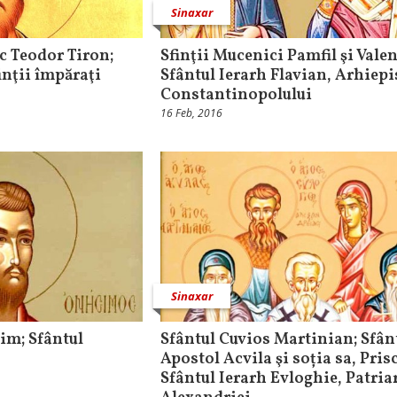
Sinaxar
c Teodor Tiron;
Sfinţii Mucenici Pamfil şi Valen
nţii împăraţi
Sfântul Ierarh Flavian, Arhiep
Constantinopolului
16 Feb, 2016
Sinaxar
im; Sfântul
Sfântul Cuvios Martinian; Sfân
Apostol Acvila şi soția sa, Prisc
Sfântul Ierarh Evloghie, Patria