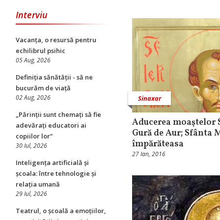
Interviu
Vacanța, o resursă pentru
echilibrul psihic
05 Aug, 2026
Definiția sănătății - să ne
bucurăm de viață
02 Aug, 2026
Sinaxar
„Părinții sunt chemați să fie
Aducerea moaştelor S
adevărați educatori ai
Gură de Aur; Sfânta 
copiilor lor”
împărăteasa
30 Iul, 2026
27 Ian, 2016
Inteligența artificială și
școala: între tehnologie și
relația umană
29 Iul, 2026
Teatrul, o școală a emoțiilor,