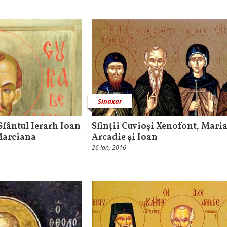
Sinaxar
fântul Ierarh Ioan
Sfinții Cuvioşi Xenofont, Maria
Marciana
Arcadie şi Ioan
26 Ian, 2016