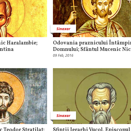
Sinaxar
nic Haralambie;
Odovania praznicului Întâmpi
entina
Domnului; Sfântul Mucenic Nic
09 Feb, 2016
Sinaxar
 Teodor Stratilat;
Sfinții Ierarhi Vucol, Episcopul