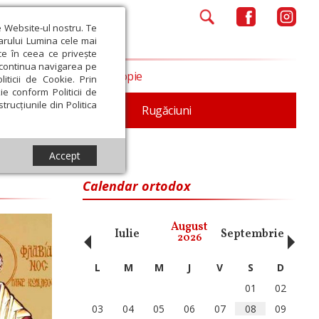
e Website-ul nostru. Te
iarului Lumina cele mai
ce în ceea ce privește
a continua navigarea pe
Opinii
Filantropie
iticii de Cookie. Prin
ie conform Politicii de
trucțiunile din Politica
iturgica
Patristica
Rugăciuni
Accept
Calendar ortodox
‹
›
August
ai
Iunie
Iulie
Septembrie
Octom
2026
L
M
M
J
V
S
D
01
02
03
04
05
06
07
08
09