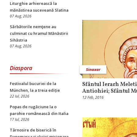
Liturghie arhierească la
mănăstirea suceveană Slatina
07 Aug, 2026
Sărbătorile nemţene au
culminat cu hramul Mănăstirii
Sihăstria
07 Aug, 2026
Diaspora
Sinaxar
Sfântul Ierarh Melet
Festivalul bucuriei de la
Antiohiei; Sfântul M
München, la a treia ediție
22 Iul, 2026
12 Feb, 2016
Popas de rugăciune la o
parohie românească din Italia
17 Iul, 2026
Târnosire de biserică în
Danemarca și slujiri misionare