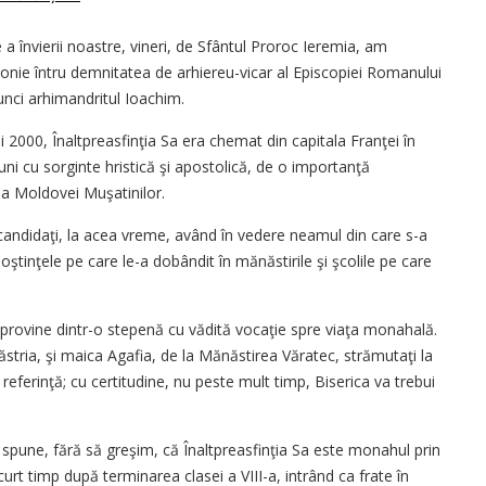
e a învierii noastre, vineri, de Sfântul Proroc Ieremia, am
otonie întru demnitatea de arhiereu-vicar al Episcopiei Romanului
tunci arhimandritul Ioachim.
i 2000, Înaltpreasfinţia Sa era chemat din capitala Franţei în
ni cu sorginte hristică şi apostolică, de o importanţă
 a Moldovei Muşatinilor.
 candidaţi, la acea vreme, având în vedere neamul din care s-a
ştinţele pe care le-a dobândit în mănăstirile şi şcolile pe care
 provine dintr-o stepenă cu vădită vocaţie spre viaţa monahală.
ăstria, şi maica Agafia, de la Mănăstirea Văratec, strămutaţi la
eferinţă; cu certitudine, nu peste mult timp, Biserica va trebui
 spune, fără să greşim, că Înaltpreasfinţia Sa este monahul prin
urt timp după terminarea clasei a VIII-a, intrând ca frate în