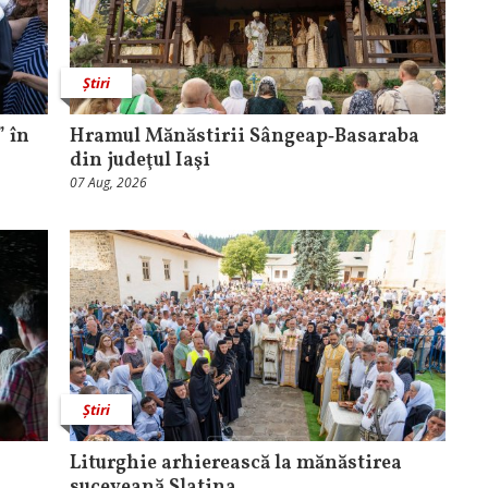
Știri
 în
Hramul Mănăstirii Sângeap‑Basaraba
din judeţul Iaşi
07 Aug, 2026
Știri
Liturghie arhierească la mănăstirea
suceveană Slatina