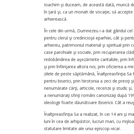
Ioachim şi duceam, de această dată, muncă de 
în ţară şi, ca un monah de vocaţie, să accepte 
arhierească.
În cele din urmă, Dumnezeu i-a dat gândul cel b
pentru clerul şi credincioşii eparhiei, cât şi pen
arhiereu, patrimoniul material şi spiritual prin 
case parohiale şi sociale, prin recuperarea clădir
redobândirea de aşezăminte caritabile, prin înfi
şi prin înfiinţarea altora noi, prin oficierea a mi
zilele de peste săptămână, Înaltpreasfinţia Sa fii
pentru biserici, prin hirotonia a zeci de preoţi ş
nenumărate cărţi, articole, recenzii şi studii; şi
a nenumăraţi sfinţi români canonizaţi după 199
ideologii foarte dăunătoare Bisericii. Cât a reuş
Înaltpreasfinţia Sa a realizat, în cei 14 ani şi m
luni în cea de arhipăstor, lucruri mari, cu mijlo
statutare limitate ale unui episcop-vicar.