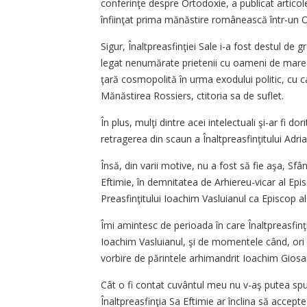
conferinţe despre Ortodoxie, a publicat articole
înfiinţat prima mănăstire românească într-un O
Sigur, Înaltpreasfinţiei Sale i-a fost destul de g
legat nenumărate prietenii cu oameni de mare ţin
ţară cosmopolită în urma exodului politic, cu car
Mănăstirea Rossiers, ctitoria sa de suflet.
În plus, mulţi dintre acei intelectuali şi-ar fi d
retragerea din scaun a Înaltpreasfinţitului Adria
Însă, din varii motive, nu a fost să fie aşa, Sf
Eftimie, în demnitatea de Arhiereu-vicar al Ep
Preasfinţitului Ioachim Vasluianul ca Episcop al
Îmi amintesc de perioada în care Înaltpreasfinţit
Ioachim Vasluianul, şi de momentele când, ori de
vorbire de părintele arhimandrit Ioachim Giosa
Cât o fi contat cuvântul meu nu v-aş putea sp
Înaltpreasfinţia Sa Eftimie ar înclina să accep