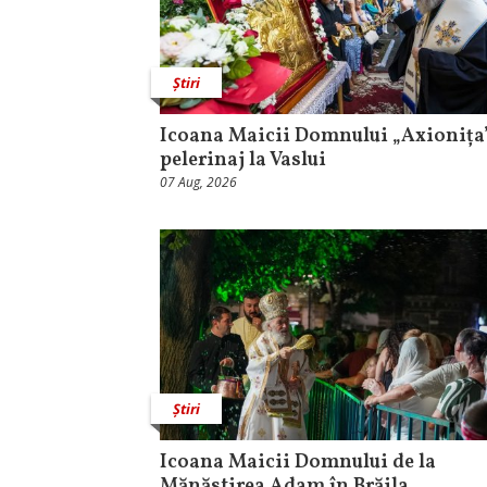
Știri
Icoana Maicii Domnului „Axionița”
pelerinaj la Vaslui
07 Aug, 2026
Știri
Icoana Maicii Domnului de la
Mănăstirea Adam în Brăila