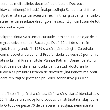
tire, ca multe altele, decimată de efectele Decretului
v cu influenţă isihastă, Înaltpreasfinţia Sa, pe atunci fratele
 Apetrei, stareţul din acea vreme, în ritmul şi cadenţa Fericirilor.
unei fericiri rezultate din prigonirile securităţii, din lipsuri de tot
, din multa rugăciune.
Înaltpreasfinţia Sa a urmat cursurile Seminarului Teologic de la
 grad universitar din Bucureşti. După 10 ani de slujire în
in jud. Neamţ, unde, în 1980 s-a călugărit, cât şi la Catedrala
acon şi secretar personal al Preafericitului de veşnică pomenire
âteva luni, al Preafericitului Părinte Patriarh Daniel, pe atunci
ost trimis de chiriarhul locului pentru studii doctorale la
ârziu avea să prezinte lucrarea de doctorat „Îndumnezeirea omului
tedra reputaţilor profesori pr. Boris Bobrinskoy şi Olivier
 s-a întors în ţară, ci a rămas, fără ca să-şi piardă identitatea şi
0, în slujba credincioşilor ortodocşi din străinătate, slujindu-le
it la Ortodoxie peste 70 de persoane, a susţinut nenumărate