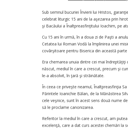
Sub semnul bucuriei Învierii lui Hristos, garanţi
celebrat liturgic 15 ani de la aşezarea prin hir
şi Bacăului a Înaltpreasfinţitului Ioachim, pe a
Cu 15 ani în urmă, în a doua zi de Paşti a anulu
Cetatea lui Roman Vodă la împlinirea unei misiu
covârşitoare pentru Biserica din această parte
Era chemarea unuia dintre cei mai îndreptăţiţi
născut, mediul în care a crescut, precum şi cuno
le-a absolvit, în ţară şi străinătate.
În ceea ce priveşte neamul, Înaltpreasfinţia Sa
Părintele Ioanichie Bălan, de la Mănăstirea Sih
cele veşnice, sunt în acest sens două nume de r
să le proclame canonizarea.
Referitor la mediul în care a crescut, am putea
excelenţă, care a dat curs acestei chemări la sc