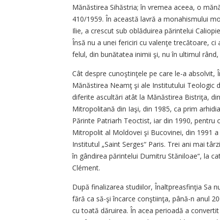
Mănăstirea Sihăstria; în vremea aceea, o mănăs
410/1959. În această lavră a monahismului molda
Ilie, a crescut sub oblăduirea părintelui Caliopie
Însă nu a unei fericiri cu valenţe trecătoare, ci a 
felul, din bunătatea inimii şi, nu în ultimul rând
Cât despre cunoştinţele pe care le-a absolvit, 
Mănăstirea Neamţ şi ale Institutului Teologic de
diferite ascultări atât la Mănăstirea Bistriţa, d
Mitropolitană din Iaşi, din 1985, ca prim arhidi
Părinte Patriarh Teoctist, iar din 1990, pentru c
Mitropolit al Moldovei şi Bucovinei, din 1991 a f
Institutul „Saint Serges“ Paris. Trei ani mai t
în gândirea părintelui Dumitru Stăniloae“, la ca
Clément.
După finalizarea studiilor, Înaltpreasfinţia Sa nu
fără ca să-şi încarce conştiinţa, până-n anul 200
cu toată dăruirea. În acea perioadă a convert