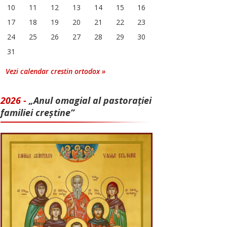
10
11
12
13
14
15
16
17
18
19
20
21
22
23
24
25
26
27
28
29
30
31
Vezi calendar crestin ortodox »
2026 -
„Anul omagial al pastorației
familiei creștine”