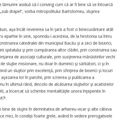
lămurire asiduă să-l conving cum că ar fi bine să se întoarcă
„sub drapel“, vorba mitropolitului Bartolomeu, slujirea
un, aşa încât revenirea sa în ţară a fost o binecuvântare atât
tru eparhie în sine, sporindu-i acesteia, de la hirotonia sa întru
construirea catedralei din municipiul Bacău şi a zeci de biserici,
ii spitalului şi prin cumpărarea altor clădiri, prin construirea sau
inţarea de asociaţii culturale, prin susţinerea mănăstirilor vechi
i de slujbe misionare, nu doar în duminici şi sărbători, ci şi în
nd un slujitor prin excelenţă, prin sfinţirea de biserici şi locuri
i aşezarea lor în parohii, prin scrierea şi publicarea a
, nu în ultimul rând, dincolo de alcătuirea slujbelor şi acatistelor
0, a încercat să schimbe mentalităţile unora înţepenite în
it?!
ai bine de slujire în demnitatea de arhiereu-vicar şi alte câteva
ace mici, în condiţii foarte grele, având în vedere prerogativele