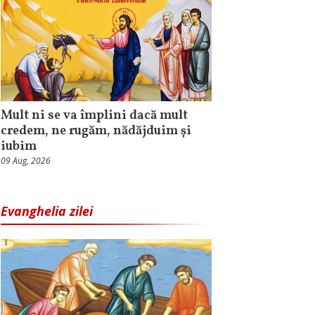
Mult ni se va împlini dacă mult
credem, ne rugăm, nădăjduim și
iubim
09 Aug, 2026
Evanghelia zilei