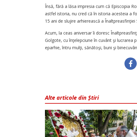
Însă, fără a lăsa impresia cum că Episcopia Ro
astfel istoria, nu cred că în istoria acesteia a f
15 ani de slujire arhierească a Înaltpreasfinţiei 
Acum, la ceas aniversar îi doresc Înaltpreasfinţ
Golgote, cu înţelepciune în cuvânt şi lucrarea pa
eparhie, întru mulţi, sănătoşi, buni şi binecuvânt
Alte articole din Știri