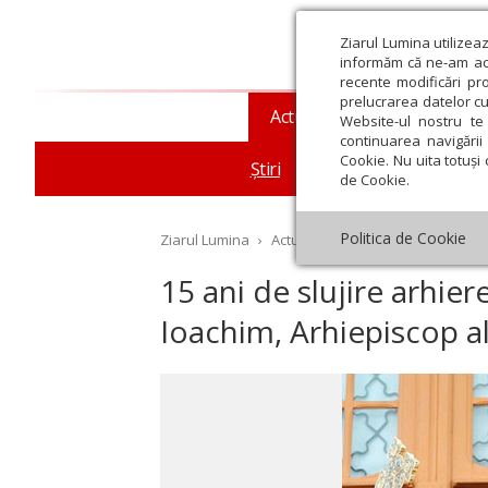
Ziarul Lumina utilizea
informăm că ne-am actu
recente modificări pr
prelucrarea datelor cu
Actualitate religioasă
T
Website-ul nostru te 
continuarea navigării 
Cookie. Nu uita totuși 
Știri
Mesaje și cuvântări
de Cookie.
Politica de Cookie
Ziarul Lumina
›
Actualitate religioasă
›
Știri
›
15
15 ani de slujire arhier
Ioachim, Arhiepiscop a
st
Septembrie
Octombrie
Noiembrie
Decembrie
Ianuar