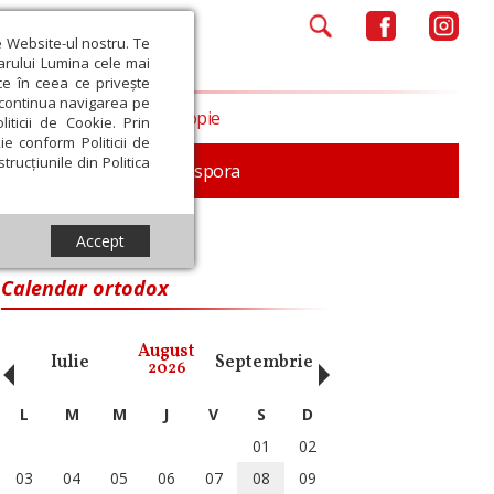
e Website-ul nostru. Te
iarului Lumina cele mai
ce în ceea ce privește
a continua navigarea pe
Opinii
Filantropie
iticii de Cookie. Prin
ie conform Politicii de
trucțiunile din Politica
In memoriam
Diaspora
Accept
omanului şi Bacăului
Calendar ortodox
‹
›
August
Iulie
Septembrie
Octombrie
Noiembri
2026
L
M
M
J
V
S
D
01
02
03
04
05
06
07
08
09