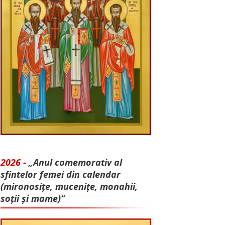
2026 -
„Anul comemorativ al
sfintelor femei din calendar
(mironosițe, mu­cenițe, monahii,
soții și mame)”