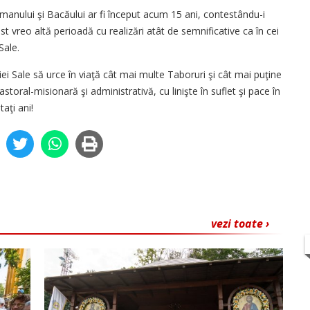
manului şi Bacăului ar fi început acum 15 ani, contestându-i
ost vreo altă perioadă cu realizări atât de semnificative ca în cei
Sale.
iei Sale să urce în viaţă cât mai multe Taboruri şi cât mai puţine
storal-misionară şi administrativă, cu linişte în suflet şi pace în
aţi ani!
vezi toate ›