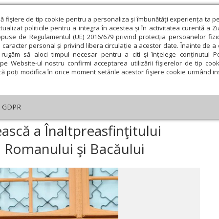
ză fişiere de tip cookie pentru a personaliza și îmbunătăți experiența ta p
alizat politicile pentru a integra în acestea și în activitatea curentă a Z
opuse de Regulamentul (UE) 2016/679 privind protecția persoanelor fizi
 caracter personal și privind libera circulație a acestor date. Înainte de 
eologie și spiritualitate
Educaţie și Cultură
Societate
rugăm să aloci timpul necesar pentru a citi și înțelege conținutul Pol
pe Website-ul nostru confirmi acceptarea utilizării fişierelor de tip cook
că poți modifica în orice moment setările acestor fişiere cookie urmând ins
An omagial
Comunicate de presă
Documentar
GDPR
 ani de slujire arhierească a Înaltpreasfinţitului Ioachim, Arhiepiscop al R
ească a Înaltpreasfinţitului
l Romanului şi Bacăului
ie
Februarie
Martie
Aprilie
Mai
Iunie