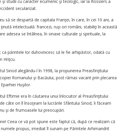
 şi studii cu caracter ecumenic şi teologic, iar la Rossiers a
ccident secularizat.
reu să se despartă de capitala Franţei, în care, în cei 10 ani, a
ută intelectuală: francezi, ruşi ori români, stabiliţi în această
e adesea se întâlnea, în sinaxe culturale şi spirituale, la
orit ca părintele lor duhovnicesc să le fie arhipăstor, odată cu
n Hriţcu.
ântul Sinod alegându-l în 1998, la propunerea Preasfinţitului
iscopiei Romanului şi Bacăului, post rămas vacant prin plecarea
 Eparhiei Huşilor.
ul Eftimie era în căutarea unui înlocuitor al Preasfinţitului
 câte ori îl însoţeam la lucrările Sfântului Sinod, îi făceam
nu şi de frumoasele lui preocupări.
une! Ceea ce vă pot spune este faptul că, după ce realizam că
te numele propus, imediat îl sunam pe Părintele Arhimandrit