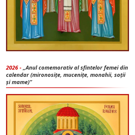
2026 -
„Anul comemorativ al sfintelor femei din
calendar (mironosițe, mu­cenițe, monahii, soții
și mame)”