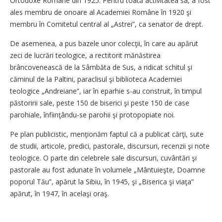
Ortodoxe Române din 1925. Pentru toată activitatea sa, a fost
ales membru de onoare al Academiei Române în 1920 şi
membru în Comitetul central al „Astrei”, ca senator de drept.
De asemenea, a pus bazele unor colecţii, în care au apărut
zeci de lucrări teologice, a rectitorit mănăstirea
brâncovenească de la Sâmbăta de Sus, a ridicat schitul şi
căminul de la Paltini, paraclisul şi biblioteca Academiei
teologice „Andreiane”, iar în eparhie s-au construit, în timpul
păstoririi sale, peste 150 de biserici şi peste 150 de case
parohiale, înfiinţându-se parohii şi protopopiate noi.
Pe plan publicistic, menţionăm faptul că a publicat cărţi, sute
de studii, articole, predici, pastorale, discursuri, recenzii şi note
teologice. O parte din celebrele sale discursuri, cuvântări şi
pastorale au fost adunate în volumele „Mântuieşte, Doamne
poporul Tău”, apărut la Sibiu, în 1945, şi „Biserica şi viaţa”
apărut, în 1947, în acelaşi oraş.