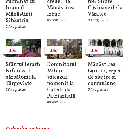
culminat cu
crede!” la
trei Sfinte
hramul
Mănăstirea
Cuvioase de la
Mănăstirii
Izbuc
Văratec
Sihăstria
05 Aug, 2026
03 Aug, 2026
07 Aug, 2026
Știri
Știri
Știri
Sfântul Ierarh
Domnitorul
Mănăstirea
Nifon va fi
Mihai
Lainici, reper
sărbătorit la
Viteazul
de slujire şi
Târgoviște
pomenit la
comuniune
Catedrala
03 Aug, 2026
07 Aug, 2026
Patriarhală
09 Aug, 2026
Calendar ortodox