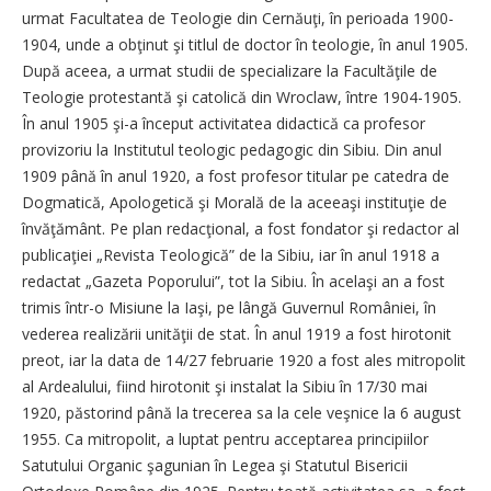
urmat Facultatea de Teologie din Cernăuţi, în perioada 1900-
1904, unde a obţinut şi titlul de doctor în teologie, în anul 1905.
După aceea, a urmat studii de specializare la Facultăţile de
Teologie protestantă şi catolică din Wroclaw, între 1904-1905.
În anul 1905 şi-a început activitatea didactică ca profesor
provizoriu la Institutul teologic pedagogic din Sibiu. Din anul
1909 până în anul 1920, a fost profesor titular pe catedra de
Dogmatică, Apologetică şi Morală de la aceeaşi instituţie de
învăţământ. Pe plan redacţional, a fost fondator şi redactor al
publicaţiei „Revista Teologică” de la Sibiu, iar în anul 1918 a
redactat „Gazeta Poporului”, tot la Sibiu. În acelaşi an a fost
trimis într-o Misiune la Iaşi, pe lângă Guvernul României, în
vederea realizării unităţii de stat. În anul 1919 a fost hirotonit
preot, iar la data de 14/27 februarie 1920 a fost ales mitropolit
al Ardealului, fiind hirotonit şi instalat la Sibiu în 17/30 mai
1920, păstorind până la trecerea sa la cele veşnice la 6 august
1955. Ca mitropolit, a luptat pentru acceptarea principiilor
Satutului Organic şagunian în Legea şi Statutul Bisericii