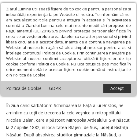
Ziarul Lumina utilizează fişiere de tip cookie pentru a personaliza și
îmbunătăți experiența ta pe Website-ul nostru. Te informăm că ne-
am actualizat politicile pentru a integra în acestea și în activitatea
curentă a Ziarului Lumina cele mai recente modificări propuse de
Regulamentul (UE) 2016/679 privind protecția persoanelor fizice în
ceea ce privește prelucrarea datelor cu caracter personal și privind
libera circulație a acestor date. Înainte de a continua navigarea pe
Website-ul nostru te rugăm să aloci timpul necesar pentru a citi și
Ziarul Lumina
›
Actualitate religioasă
›
Știri
›
52 de ani de la
înțelege conținutul Politicii de Cookie. Prin continuarea navigării pe
trecerea la cele veşnice a mitropolitului Nicolae Balan
Website-ul nostru confirmi acceptarea utilizării fişierelor de tip
cookie conform Politicii de Cookie. Nu uita totuși că poți modifica în
52 de ani de la trecerea la cele veşnice a
orice moment setările acestor fişiere cookie urmând instrucțiunile
din Politica de Cookie.
mitropolitului Nicolae Balan
Politica de Cookie
GDPR
Accept
Un articol de:
Ștefan Mărculeţ
-
07 August 2007
În ziua când sărbătorim Schimbarea la Faţă a lui Hristos, ne
amintim cu toţii de trecerea la cele veşnice a mitropolitului
Nicolae Balan, care a păstorit Mitropolia Ardealului. S-a născut
la 27 aprilie 1882, în localitatea Blăjenii de Sus, judeţul Bistriţa-
Năsăud. După absolvirea studiilor gimnaziale la Năsăud, a