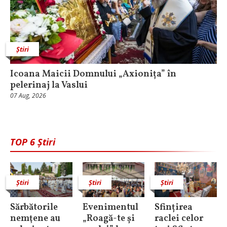
Știri
Icoana Maicii Domnului „Axionița” în
pelerinaj la Vaslui
07 Aug, 2026
TOP 6 Știri
Știri
Știri
Știri
Sărbătorile
Evenimentul
Sfințirea
nemţene au
„Roagă-te și
raclei celor