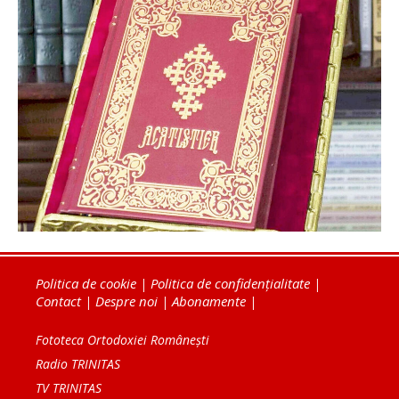
Politica de cookie
|
Politica de confidențialitate
|
Contact
|
Despre noi
|
Abonamente
|
Fototeca Ortodoxiei Românești
Radio TRINITAS
TV TRINITAS