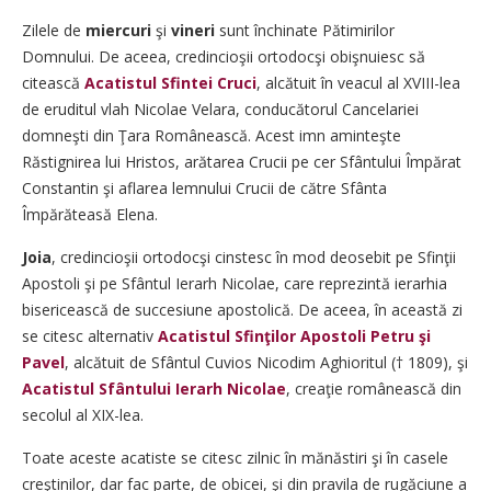
Zilele de
miercuri
şi
vineri
sunt închinate Pătimirilor
Domnului. De aceea, credincioşii ortodocşi obişnuiesc să
citească
Acatistul Sfintei Cruci
, alcătuit în veacul al XVIII-lea
de eruditul vlah Nicolae Velara, conducătorul Cancelariei
domneşti din Ţara Românească. Acest imn aminteşte
Răstignirea lui Hristos, arătarea Crucii pe cer Sfântului Împărat
Constantin şi aflarea lemnului Crucii de către Sfânta
Împărăteasă Elena.
Joia
, credincioşii ortodocşi cinstesc în mod deosebit pe Sfinţii
Apostoli şi pe Sfântul Ierarh Nicolae, care reprezintă ierarhia
bisericească de succesiune apostolică. De aceea, în această zi
se citesc alternativ
Acatistul Sfinţilor Apostoli Petru şi
Pavel
, alcătuit de Sfântul Cuvios Nicodim Aghioritul († 1809), şi
Acatistul Sfântului Ierarh Nicolae
, creaţie românească din
secolul al XIX-lea.
Toate aceste acatiste se citesc zilnic în mănăstiri şi în casele
creştinilor, dar fac parte, de obicei, şi din pravila de rugăciune a