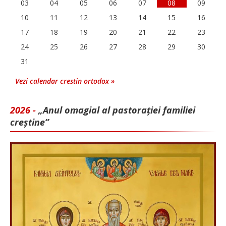
03
04
05
06
07
08
09
10
11
12
13
14
15
16
17
18
19
20
21
22
23
24
25
26
27
28
29
30
31
Vezi calendar crestin ortodox »
2026 -
„Anul omagial al pastorației familiei
creștine”