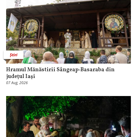
Știri
Hramul Mănăstirii Sângeap‑Basaraba din
judeţul Iaşi
07 Aug, 2026