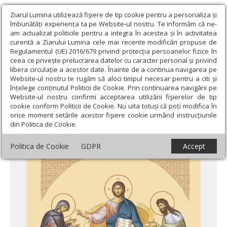
Ziarul Lumina utilizează fişiere de tip cookie pentru a personaliza și
îmbunătăți experiența ta pe Website-ul nostru. Te informăm că ne-
am actualizat politicile pentru a integra în acestea și în activitatea
curentă a Ziarului Lumina cele mai recente modificări propuse de
Regulamentul (UE) 2016/679 privind protecția persoanelor fizice în
ceea ce privește prelucrarea datelor cu caracter personal și privind
libera circulație a acestor date. Înainte de a continua navigarea pe
Website-ul nostru te rugăm să aloci timpul necesar pentru a citi și
Ziarul Lumina
›
Actualitate religioasă
›
Știri
›
Acatistele zilelor
înțelege conținutul Politicii de Cookie. Prin continuarea navigării pe
săptămânii
Website-ul nostru confirmi acceptarea utilizării fişierelor de tip
cookie conform Politicii de Cookie. Nu uita totuși că poți modifica în
Acatistele zilelor săptămânii
orice moment setările acestor fişiere cookie urmând instrucțiunile
din Politica de Cookie.
Politica de Cookie
GDPR
Accept