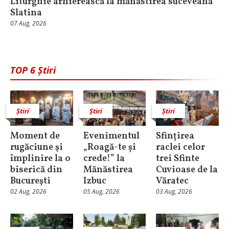
Liturghie arhierească la mănăstirea suceveană
Slatina
07 Aug, 2026
TOP 6 Știri
Știri
Știri
Știri
Moment de
Evenimentul
Sfințirea
rugăciune şi
„Roagă-te și
raclei celor
împlinire la o
crede!” la
trei Sfinte
biserică din
Mănăstirea
Cuvioase de la
Bucureşti
Izbuc
Văratec
02 Aug, 2026
05 Aug, 2026
03 Aug, 2026