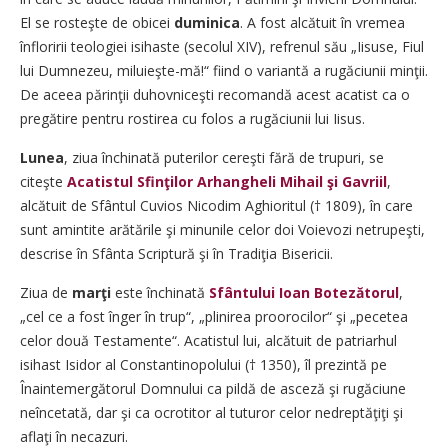
El se rosteşte de obicei
duminica
. A fost alcătuit în vremea
înfloririi teologiei isihaste (secolul XIV), refrenul său „Iisuse, Fiul
lui Dumnezeu, miluieşte-mă!“ fiind o variantă a rugăciunii minţii.
De aceea părinţii duhovniceşti recomandă acest acatist ca o
pregătire pentru rostirea cu folos a rugăciunii lui Iisus.
Lunea
, ziua închinată puterilor cereşti fără de trupuri, se
citeşte
Acatistul Sfinţilor Arhangheli Mihail şi Gavriil
,
alcătuit de Sfântul Cuvios Nicodim Aghioritul († 1809), în care
sunt amintite arătările şi minunile celor doi Voievozi netrupeşti,
descrise în Sfânta Scriptură şi în Tradiţia Bisericii.
Ziua de
marţi
este închinată
Sfântului Ioan Botezătorul
,
„cel ce a fost înger în trup“, „plinirea proorocilor“ şi „pecetea
celor două Testamente“. Acatistul lui, alcătuit de patriarhul
isihast Isidor al Constantinopolului († 1350), îl prezintă pe
Înaintemergătorul Domnului ca pildă de asceză şi rugăciune
neîncetată, dar şi ca ocrotitor al tuturor celor nedreptăţiţi şi
aflaţi în necazuri.