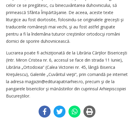
celor ce se pregătesc, cu binecuvântarea duhovnicului, să
primească Sfânta Împărtăşanie. De aceea, aceste texte
liturgice au fost diortosite, folosindu-se originalele greceşti şi
traducerile româneşti mai vechi, şi au fost astfel grupate
pentru a fi la îndemâna tuturor creştinilor ortodocşi români
dornici de sporire duhovnicească.
Lucrarea poate fi achiziţionată de la Librăria Cărţilor Bisericeşti
(Intr. Miron Cristea nr. 6, accesul se face din strada 11 Iunie),
Librăria „Ortodoxia“ (Calea Victoriei nr. 45, lângă Biserica
Kreţulescu), Galeriile „Cuvântul vieţii“, prin comandă pe internet
la adresa magazin@editurapatriarhiei.ro, precum şi de la
pangarele bisericilor şi mănăstirilor din cuprinsul Arhiepiscopiei
Bucureştilor.