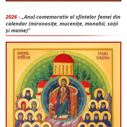
2026 -
„Anul comemorativ al sfintelor femei din
calendar (mironosițe, mu­cenițe, monahii, soții
și mame)”