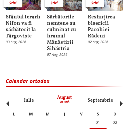
Știri
Știri
Știri
Sfântul Ierarh
Sărbătorile
Resfințirea
Nifon va fi
nemţene au
bisericii
sărbătorit la
culminat cu
Parohiei
Târgoviște
hramul
Rădeni
Mănăstirii
03 Aug, 2026
02 Aug, 2026
Sihăstria
07 Aug, 2026
Calendar ortodox
‹
›
August
Iulie
Septembrie
O
2026
L
M
M
J
V
S
D
01
02