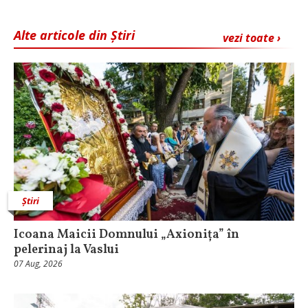
Alte articole din Știri
vezi toate ›
Știri
Icoana Maicii Domnului „Axionița” în
pelerinaj la Vaslui
07 Aug, 2026