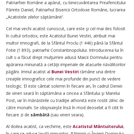
Patriarhiei Române a apărut, cu binecuvântarea Preafericitului
Părinte Daniel, Patriarhul Bisericii Ortodoxe Române, lucrarea
„Acatistele zilelor săptămânii“.
Cel mai vechi acatist cunoscut, care este şi cel mai des folosit
în cultul ortodox, este Acatistul Bunei Vestiri, atribuit mai
multor imnografi, de la Sfântul Proclu († 446) până la Sfântul
Fotie († 893), patriarhii Constantinopolului. Introducerea lui în
cult s-a făcut drept mulţumire adusă Maicii Domnului pentru
apărarea minunată a cetăţii imperiale de atacurile năvălitorilor
păgâni. Imnul acatist al
Bunei Vestiri
rămâne una dintre
creaţiile imnografice cele mai profunde din punct de vedere
teologic. El este cântat solemn în fiecare an, în cadrul Deniei
de vineri seară în săptămâna a cincea a Sfântului şi Marelui
Post, iar în mănăstirile cu tradiţie athonită este rostit zilnic de
către monahi. Se obişnuieşte însă în mod deosebit a fi citit în
fiecare zi de
sâmbătă
(sau vineri seara).
Al doilea acatist, ca vechime, este
Acatistul Mântuitorului
,
în care se aduce laudă minunilor, Pătimirii şi Învierii Domnului.