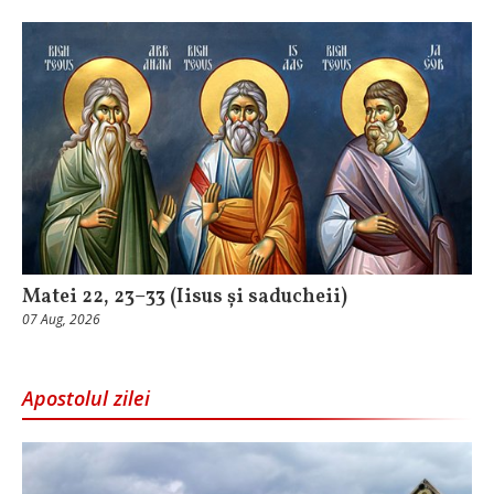
Matei 22, 23–33 (Iisus și saducheii)
07 Aug, 2026
Apostolul zilei