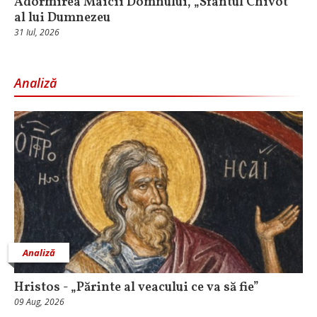
Adormirea Maicii Domnului, „Sfântul Chivot”
al lui Dumnezeu
31 Iul, 2026
Analiză
Analiză
Hristos - „Părinte al veacului ce va să fie”
09 Aug, 2026