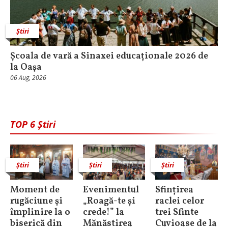
Știri
Școala de vară a Sinaxei educaționale 2026 de
la Oaşa
06 Aug, 2026
TOP 6 Știri
Știri
Știri
Știri
Moment de
Evenimentul
Sfințirea
rugăciune şi
„Roagă-te și
raclei celor
împlinire la o
crede!” la
trei Sfinte
biserică din
Mănăstirea
Cuvioase de la