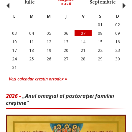
‹
›
Iulie
Septembrie
O
2026
L
M
M
J
V
S
D
01
02
03
04
05
06
07
08
09
10
11
12
13
14
15
16
17
18
19
20
21
22
23
24
25
26
27
28
29
30
31
Vezi calendar crestin ortodox »
2026 -
„Anul omagial al pastorației familiei
creștine”