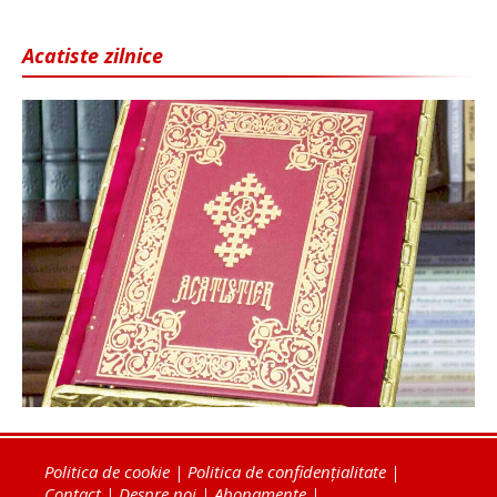
Acatiste zilnice
Politica de cookie
|
Politica de confidențialitate
|
Contact
|
Despre noi
|
Abonamente
|