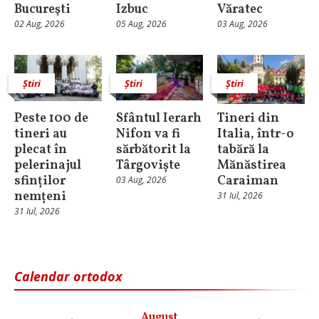
Bucureşti
Izbuc
Văratec
02 Aug, 2026
05 Aug, 2026
03 Aug, 2026
Știri
Știri
Știri
Peste 100 de
Sfântul Ierarh
Tineri din
tineri au
Nifon va fi
Italia, într-o
plecat în
sărbătorit la
tabără la
pelerinajul
Târgoviște
Mănăstirea
sfinților
Caraiman
03 Aug, 2026
nemțeni
31 Iul, 2026
31 Iul, 2026
Calendar ortodox
August