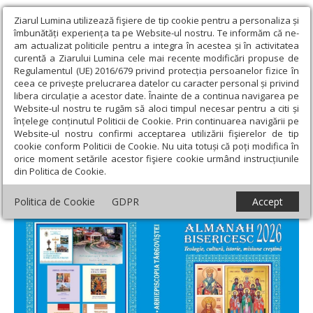
Ziarul Lumina utilizează fişiere de tip cookie pentru a personaliza și
îmbunătăți experiența ta pe Website-ul nostru. Te informăm că ne-
am actualizat politicile pentru a integra în acestea și în activitatea
curentă a Ziarului Lumina cele mai recente modificări propuse de
Regulamentul (UE) 2016/679 privind protecția persoanelor fizice în
ceea ce privește prelucrarea datelor cu caracter personal și privind
libera circulație a acestor date. Înainte de a continua navigarea pe
Website-ul nostru te rugăm să aloci timpul necesar pentru a citi și
Ziarul Lumina
›
Actualitate religioasă
›
Știri
›
Almanahul
înțelege conținutul Politicii de Cookie. Prin continuarea navigării pe
bisericesc 2026 al Arhiepiscopiei Târgoviștei
Website-ul nostru confirmi acceptarea utilizării fişierelor de tip
cookie conform Politicii de Cookie. Nu uita totuși că poți modifica în
Almanahul bisericesc 2026 al
orice moment setările acestor fişiere cookie urmând instrucțiunile
din Politica de Cookie.
Arhiepiscopiei Târgoviștei
Politica de Cookie
GDPR
Accept