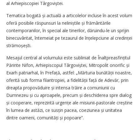
al Arhiepiscopiei Târgoviștei.
Tematica bogată și actuală a articolelor incluse în acest volum
oferă posibile răspunsuri la neliniștile și ­fră­mântările
contemporanilor, în special ale tinerilor, dăruindu-le un sprijin
binecuvântat, întemeiat pe tezaurul de înțelepciune al credinței
strămoșești.
Mesajul central al volumului este subliniat de Înalt­preasfințitul
Părinte Nifon, Arhiepiscopul Târgo­viștei, Mitropolit onorific și
Exarh patriarhal, în Prefață, astfel: „Mărturia bunătății noastre,
oferită sub forma filantropiei, a fidelității față de Adevăr, prin
dreapta propovăduire și intensa trăire a comuniunii cu
Dumnezeu și cu aproapele, precum și deschiderea spre dialog
și cooperare, reprezintă urgențe ale misiunii-pastorale creștine
în lumea de astăzi, ce susțin pacea, coeziunea și unitatea
dintre oameni, comunități și popoare”.