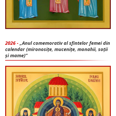
2026 -
„Anul comemorativ al sfintelor femei din
calendar (mironosițe, mu­cenițe, monahii, soții
și mame)”