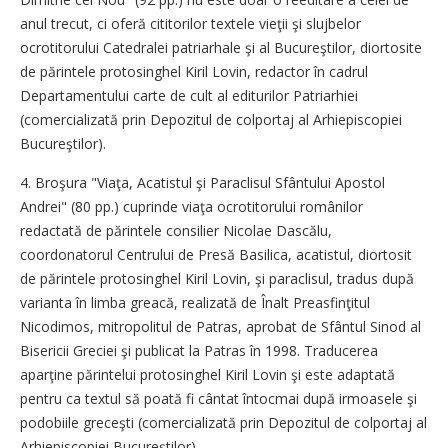
anul trecut, ci oferă cititorilor textele vieţii şi slujbelor
ocrotitorului Catedralei patriarhale şi al Bucureştilor, diortosite
de părintele protosinghel Kiril Lovin, redactor în cadrul
Departamentului carte de cult al editurilor Patriarhiei
(comercializată prin Depozitul de colportaj al Arhiepiscopiei
Bucureştilor).
4. Broşura "Viaţa, Acatistul şi Paraclisul Sfântului Apostol
Andrei" (80 pp.) cuprinde viaţa ocrotitorului românilor
redactată de părintele consilier Nicolae Dascălu,
coordonatorul Centrului de Presă Basilica, acatistul, diortosit
de părintele protosinghel Kiril Lovin, şi paraclisul, tradus după
varianta în limba greacă, realizată de Înalt Preasfinţitul
Nicodimos, mitropolitul de Patras, aprobat de Sfântul Sinod al
Bisericii Greciei şi publicat la Patras în 1998. Traducerea
aparţine părintelui protosinghel Kiril Lovin şi este adaptată
pentru ca textul să poată fi cântat întocmai după irmoasele şi
podobiile greceşti (comercializată prin Depozitul de colportaj al
Arhiepiscopiei Bucureştilor).