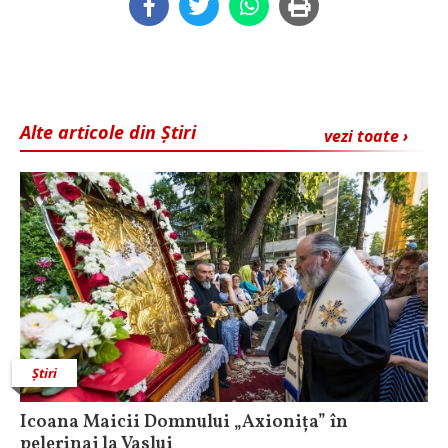
Alte articole din Știri
vezi toate ›
Știri
Icoana Maicii Domnului „Axionița” în
pelerinaj la Vaslui