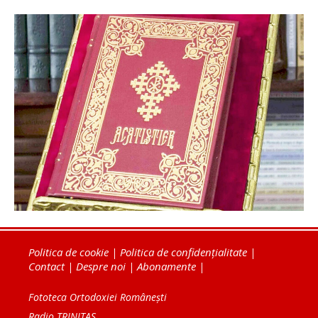
Politica de cookie
|
Politica de confidențialitate
|
Contact
|
Despre noi
|
Abonamente
|
Fototeca Ortodoxiei Românești
Radio TRINITAS