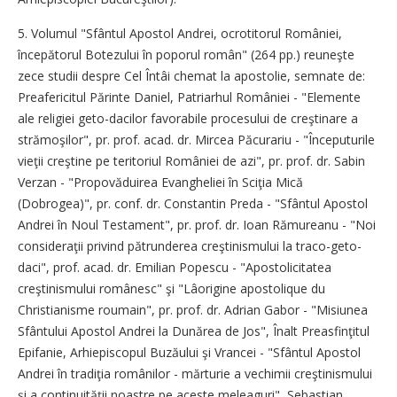
5. Volumul "Sfântul Apostol Andrei, ocrotitorul României,
începătorul Botezului în poporul român" (264 pp.) reuneşte
zece studii despre Cel Întâi chemat la apostolie, semnate de:
Preafericitul Părinte Daniel, Patriarhul României - "Elemente
ale religiei geto-dacilor favorabile procesului de creştinare a
strămoşilor", pr. prof. acad. dr. Mircea Păcurariu - "Începuturile
vieţii creştine pe teritoriul României de azi", pr. prof. dr. Sabin
Verzan - "Propovăduirea Evangheliei în Sciţia Mică
(Dobrogea)", pr. conf. dr. Constantin Preda - "Sfântul Apostol
Andrei în Noul Testament", pr. prof. dr. Ioan Rămureanu - "Noi
consideraţii privind pătrunderea creştinismului la traco-geto-
daci", prof. acad. dr. Emilian Popescu - "Apostolicitatea
creştinismului românesc" şi "Lâorigine apostolique du
Christianisme roumain", pr. prof. dr. Adrian Gabor - "Misiunea
Sfântului Apostol Andrei la Dunărea de Jos", Înalt Preasfinţitul
Epifanie, Arhiepiscopul Buzăului şi Vrancei - "Sfântul Apostol
Andrei în tradiţia românilor - mărturie a vechimii creştinismului
şi a continuităţii noastre pe aceste meleaguri", Sebastian