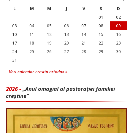
L
M
M
J
V
S
D
01
02
03
04
05
06
07
08
09
10
11
12
13
14
15
16
17
18
19
20
21
22
23
24
25
26
27
28
29
30
31
Vezi calendar crestin ortodox »
2026 -
„Anul omagial al pastorației familiei
creștine”