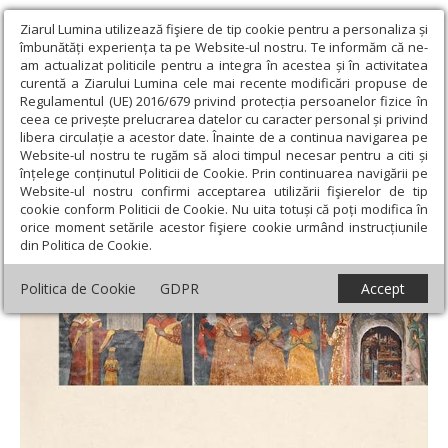
Ziarul Lumina utilizează fişiere de tip cookie pentru a personaliza și
îmbunătăți experiența ta pe Website-ul nostru. Te informăm că ne-
am actualizat politicile pentru a integra în acestea și în activitatea
curentă a Ziarului Lumina cele mai recente modificări propuse de
Regulamentul (UE) 2016/679 privind protecția persoanelor fizice în
ceea ce privește prelucrarea datelor cu caracter personal și privind
libera circulație a acestor date. Înainte de a continua navigarea pe
Website-ul nostru te rugăm să aloci timpul necesar pentru a citi și
Ziarul Lumina
›
Actualitate religioasă
›
Știri
›
Apariţii editoriale la
înțelege conținutul Politicii de Cookie. Prin continuarea navigării pe
Editura „Cuvântul Vieţii“
Website-ul nostru confirmi acceptarea utilizării fişierelor de tip
cookie conform Politicii de Cookie. Nu uita totuși că poți modifica în
Apariţii editoriale la Editura „Cuvântul
orice moment setările acestor fişiere cookie urmând instrucțiunile
din Politica de Cookie.
Vieţii“
Politica de Cookie
GDPR
Accept