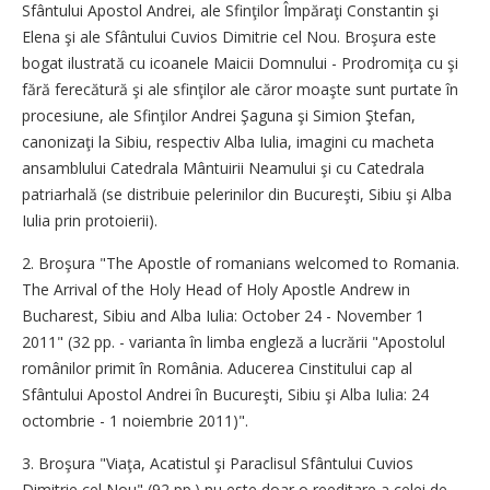
Sfântului Apostol Andrei, ale Sfinţilor Împăraţi Constantin şi
Elena şi ale Sfântului Cuvios Dimitrie cel Nou. Broşura este
bogat ilustrată cu icoanele Maicii Domnului - Prodromiţa cu şi
fără ferecătură şi ale sfinţilor ale căror moaşte sunt purtate în
procesiune, ale Sfinţilor Andrei Şaguna şi Simion Ştefan,
canonizaţi la Sibiu, respectiv Alba Iulia, imagini cu macheta
ansamblului Catedrala Mântuirii Neamului şi cu Catedrala
patriarhală (se distribuie pelerinilor din Bucureşti, Sibiu şi Alba
Iulia prin protoierii).
2. Broşura "The Apostle of romanians welcomed to Romania.
The Arrival of the Holy Head of Holy Apostle Andrew in
Bucharest, Sibiu and Alba Iulia: October 24 - November 1
2011" (32 pp. - varianta în limba engleză a lucrării "Apostolul
românilor primit în România. Aducerea Cinstitului cap al
Sfântului Apostol Andrei în Bucureşti, Sibiu şi Alba Iulia: 24
octombrie - 1 noiembrie 2011)".
3. Broşura "Viaţa, Acatistul şi Paraclisul Sfântului Cuvios
Dimitrie cel Nou" (92 pp.) nu este doar o reeditare a celei de