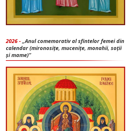
2026 -
„Anul comemorativ al sfintelor femei din
calendar (mironosițe, mu­cenițe, monahii, soții
și mame)”