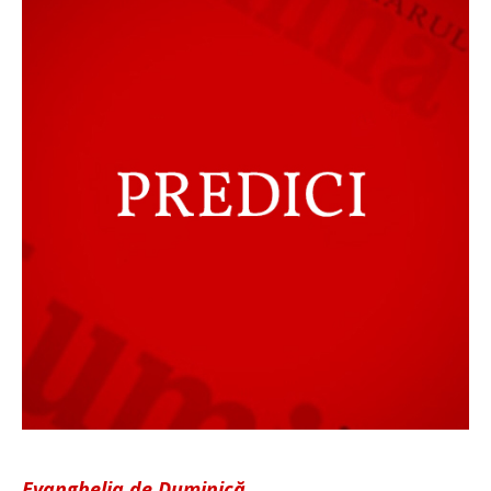
Evanghelia de Duminică