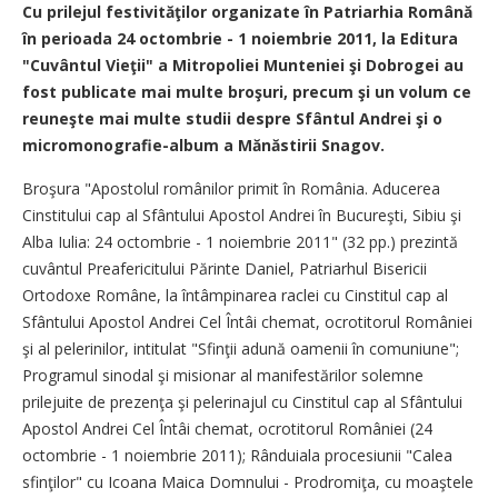
Cu prilejul festivităţilor organizate în Patriarhia Română
în perioada 24 octombrie - 1 noiembrie 2011, la Editura
"Cuvântul Vieţii" a Mitropoliei Munteniei şi Dobrogei au
fost publicate mai multe broşuri, precum şi un volum ce
reuneşte mai multe studii despre Sfântul Andrei şi o
micromonografie-album a Mănăstirii Snagov.
Broşura "Apostolul românilor primit în România. Aducerea
Cinstitului cap al Sfântului Apostol Andrei în Bucureşti, Sibiu şi
Alba Iulia: 24 octombrie - 1 noiembrie 2011" (32 pp.) prezintă
cuvântul Preafericitului Părinte Daniel, Patriarhul Bisericii
Ortodoxe Române, la întâmpinarea raclei cu Cinstitul cap al
Sfântului Apostol Andrei Cel Întâi chemat, ocrotitorul României
şi al pelerinilor, intitulat "Sfinţii adună oamenii în comuniune";
Programul sinodal şi misionar al manifestărilor solemne
prilejuite de prezenţa şi pelerinajul cu Cinstitul cap al Sfântului
Apostol Andrei Cel Întâi chemat, ocrotitorul României (24
octombrie - 1 noiembrie 2011); Rânduiala procesiunii "Calea
sfinţilor" cu Icoana Maica Domnului - Prodromiţa, cu moaştele