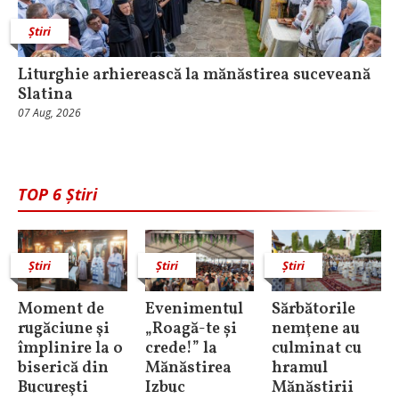
Știri
Liturghie arhierească la mănăstirea suceveană
Slatina
07 Aug, 2026
TOP 6 Știri
Știri
Știri
Știri
Moment de
Evenimentul
Sărbătorile
rugăciune şi
„Roagă-te și
nemţene au
împlinire la o
crede!” la
culminat cu
biserică din
Mănăstirea
hramul
Bucureşti
Izbuc
Mănăstirii