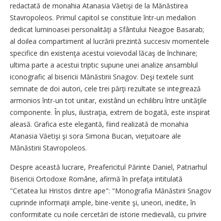
redactată de monahia Atanasia Văetişi de la Mănăstirea
Stavropoleos. Primul capitol se constituie într-un medalion
dedicat luminoasei personalităţi a Sfântului Neagoe Basarab;
al doilea compartiment al lucrării prezintă succesiv momentele
specifice din existenţa acestui voievodal lăcaş de închinare;
ultima parte a acestui triptic supune unei analize ansamblul
iconografic al bisericii Mănăstirii Snagov. Deşi textele sunt
semnate de doi autori, cele trei părţi rezultate se integrează
armonios într-un tot unitar, existând un echilibru între unităţile
componente. În plus, ilustraţia, extrem de bogată, este inspirat
aleasă. Grafica este elegantă, fiind realizată de monahia
Atanasia Văetişi şi sora Simona Bucan, vieţuitoare ale
Mănăstirii Stavropoleos.
Despre această lucrare, Preafericitul Părinte Daniel, Patriarhul
Bisericii Ortodoxe Române, afirmă în prefaţa intitulată
"Cetatea lui Hristos dintre ape": "Monografia Mănăstirii Snagov
cuprinde informaţii ample, bine-venite şi, uneori, inedite, în
conformitate cu noile cercetări de istorie medievală, cu privire