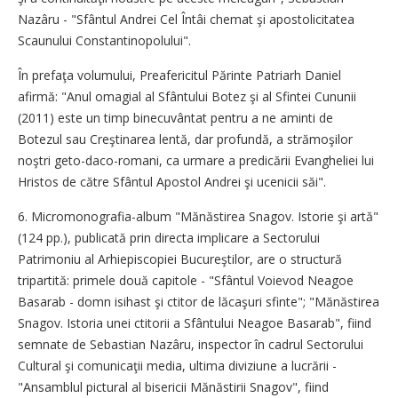
Nazâru - "Sfântul Andrei Cel Întâi chemat şi apostolicitatea
Scaunului Constantinopolului".
În prefaţa volumului, Preafericitul Părinte Patriarh Daniel
afirmă: "Anul omagial al Sfântului Botez şi al Sfintei Cununii
(2011) este un timp binecuvântat pentru a ne aminti de
Botezul sau Creştinarea lentă, dar profundă, a strămoşilor
noştri geto-daco-romani, ca urmare a predicării Evangheliei lui
Hristos de către Sfântul Apostol Andrei şi ucenicii săi".
6. Micromonografia-album "Mănăstirea Snagov. Istorie şi artă"
(124 pp.), publicată prin directa implicare a Sectorului
Patrimoniu al Arhiepiscopiei Bucureştilor, are o structură
tripartită: primele două capitole - "Sfântul Voievod Neagoe
Basarab - domn isihast şi ctitor de lăcaşuri sfinte"; "Mănăstirea
Snagov. Istoria unei ctitorii a Sfântului Neagoe Basarab", fiind
semnate de Sebastian Nazâru, inspector în cadrul Sectorului
Cultural şi comunicaţii media, ultima diviziune a lucrării -
"Ansamblul pictural al bisericii Mănăstirii Snagov", fiind