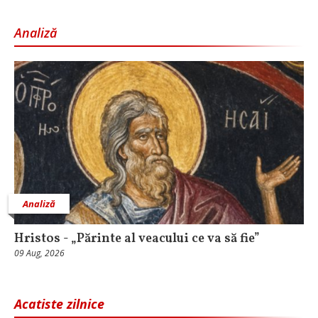
Analiză
Analiză
Hristos - „Părinte al veacului ce va să fie”
09 Aug, 2026
Acatiste zilnice