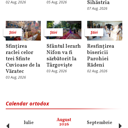
Sihăstria
02 Aug, 2026
05 Aug, 2026
07 Aug, 2026
Știri
Știri
Știri
Sfințirea
Sfântul Ierarh
Resfințirea
raclei celor
Nifon va fi
bisericii
trei Sfinte
sărbătorit la
Parohiei
Cuvioase de la
Târgoviște
Rădeni
Văratec
03 Aug, 2026
02 Aug, 2026
03 Aug, 2026
Calendar ortodox
‹
›
August
Iulie
Septembrie
O
2026