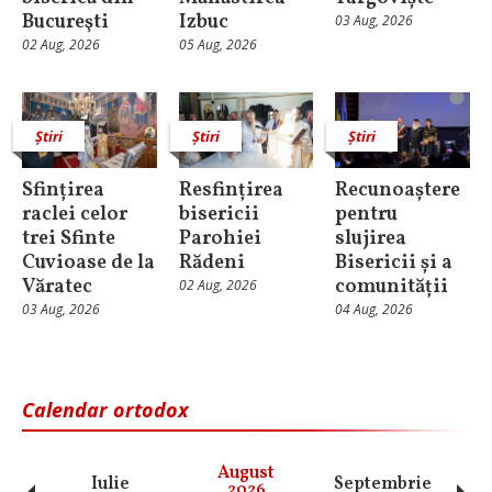
Bucureşti
Izbuc
03 Aug, 2026
02 Aug, 2026
05 Aug, 2026
Știri
Știri
Știri
Sfințirea
Resfințirea
Recunoaștere
raclei celor
bisericii
pentru
trei Sfinte
Parohiei
slujirea
Cuvioase de la
Rădeni
Bisericii și a
Văratec
comunității
02 Aug, 2026
03 Aug, 2026
04 Aug, 2026
Calendar ortodox
August
Iulie
Septembrie
O
2026