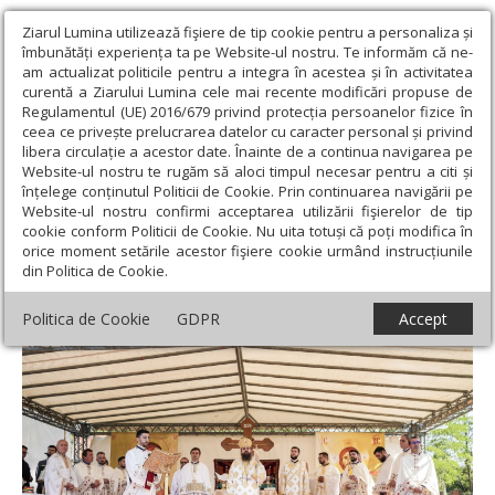
Ziarul Lumina utilizează fişiere de tip cookie pentru a personaliza și
îmbunătăți experiența ta pe Website-ul nostru. Te informăm că ne-
am actualizat politicile pentru a integra în acestea și în activitatea
curentă a Ziarului Lumina cele mai recente modificări propuse de
Regulamentul (UE) 2016/679 privind protecția persoanelor fizice în
ceea ce privește prelucrarea datelor cu caracter personal și privind
libera circulație a acestor date. Înainte de a continua navigarea pe
Website-ul nostru te rugăm să aloci timpul necesar pentru a citi și
Ziarul Lumina
›
Actualitate religioasă
›
Știri
›
Binecuvântare
înțelege conținutul Politicii de Cookie. Prin continuarea navigării pe
arhierească în filia Dolu din parohia sălăjeană Mierța
Website-ul nostru confirmi acceptarea utilizării fişierelor de tip
cookie conform Politicii de Cookie. Nu uita totuși că poți modifica în
Binecuvântare arhierească în filia Dolu
orice moment setările acestor fişiere cookie urmând instrucțiunile
din Politica de Cookie.
din parohia sălăjeană Mierța
Politica de Cookie
GDPR
Accept