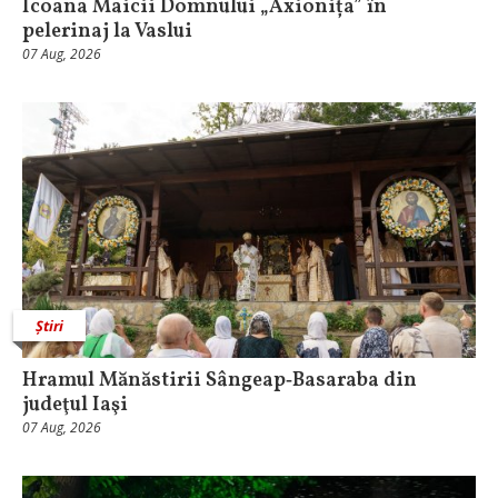
Icoana Maicii Domnului „Axionița” în
pelerinaj la Vaslui
07 Aug, 2026
Știri
Hramul Mănăstirii Sângeap‑Basaraba din
judeţul Iaşi
07 Aug, 2026