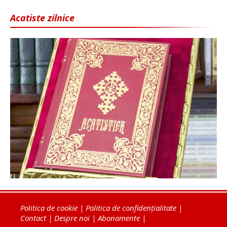
Acatiste zilnice
Politica de cookie
|
Politica de confidențialitate
|
Contact
|
Despre noi
|
Abonamente
|