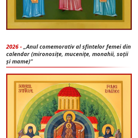
2026 -
„Anul comemorativ al sfintelor femei din
calendar (mironosițe, mu­cenițe, monahii, soții
și mame)”