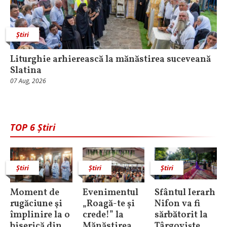
Știri
Liturghie arhierească la mănăstirea suceveană
Slatina
07 Aug, 2026
TOP 6 Știri
Știri
Știri
Știri
Moment de
Evenimentul
Sfântul Ierarh
rugăciune şi
„Roagă-te și
Nifon va fi
împlinire la o
crede!” la
sărbătorit la
biserică din
Mănăstirea
Târgoviște