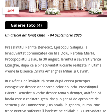
Știri
Galerie foto (4)
Un articol de:
Ionuţ Chifa
-
04 Septembrie 2025
Preasfințitul Părinte Benedict, Episcopul Sălajului, a
binecuvântat comunitatea din filia Dolu, Parohia Mierța,
Protopopiatul Zalău, la 30 august. Ierarhul a săvârșit Sfânta
Liturghie, după ce a binecuvântat lucrările realizate în ultima
vreme la Biserica „Sfinții Arhangheli Mihail și Gavriil”.
În cuvântul de învățătură rostit după citirea pericopei
evanghelice despre vindecarea celor doi orbi, Preasfințitul
Părinte Benedict a vorbit despre taina suferinței, arătând că
boala este o realitate grea, dar și o șansă de apropiere de
semeni și de Dumnezeu: „Din boală, în general, numai cine
trece printr-o suferință îl înțelege pe celălalt. (…) Dintr-odată se