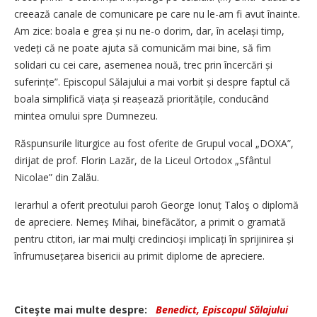
creează canale de comunicare pe care nu le-am fi avut înainte.
Am zice: boala e grea și nu ne-o dorim, dar, în același timp,
vedeți că ne poate ajuta să comunicăm mai bine, să fim
solidari cu cei care, asemenea nouă, trec prin încercări și
suferințe”. Episcopul Sălajului a mai vorbit și despre faptul că
boala simplifică viața și reașează prioritățile, conducând
mintea omului spre Dumnezeu.
Răspunsurile liturgice au fost oferite de Grupul vocal „DOXA”,
dirijat de prof. Florin Lazăr, de la Liceul Ortodox „Sfântul
Nicolae” din Zalău.
Ierarhul a oferit preotului paroh George Ionuț Taloş o diplomă
de apreciere. Nemeș Mihai, binefăcător, a primit o gramată
pentru ctitori, iar mai mulţi credincioși implicați în sprijinirea și
înfrumusețarea bisericii au primit diplome de apreciere.
Citeşte mai multe despre:
Benedict, Episcopul Sălajului