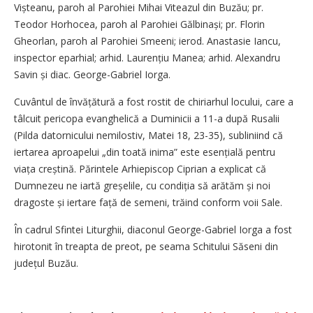
Vișteanu, paroh al Parohiei Mihai Viteazul din Buzău; pr.
Teodor Horhocea, paroh al Parohiei Gălbinași; pr. Florin
Gheorlan, paroh al Parohiei Smeeni; ierod. Anastasie Iancu,
inspector eparhial; arhid. Laurențiu Manea; ­arhid. Alexandru
Savin și diac. ­George-Gabriel Iorga.
Cuvântul de învățătură a fost rostit de chiriarhul locului, care a
tâlcuit pericopa evanghelică a Duminicii a 11-a după Rusalii
(Pilda datornicului nemilostiv, Matei 18, 23-35), subliniind că
iertarea aproapelui „din toată inima” este esențială pentru
viața creștină. Părintele Arhiepiscop Ciprian a explicat că
Dumnezeu ne iartă greșelile, cu condiția să arătăm și noi
dragoste și iertare față de semeni, trăind conform voii Sale.
În cadrul Sfintei Liturghii, diaconul George-Gabriel Iorga a fost
hirotonit în treapta de preot, pe seama Schitului Săseni din
județul Buzău.