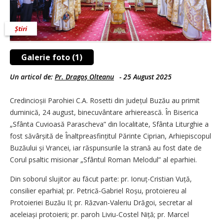
Știri
Galerie foto (1)
Un articol de:
Pr. Dragoș Olteanu
-
25 August 2025
Credincioșii Parohiei C.A. Rosetti din județul Buzău au primit
duminică, 24 august, binecuvântare arhierească. În Biserica
„Sfânta Cuvioasă Parascheva” din localitate, Sfânta Liturghie a
fost săvârșită de Înaltpreasfințitul Părinte Ciprian, Arhiepiscopul
Buzăului și Vrancei, iar răspunsurile la strană au fost date de
Corul psaltic misionar „Sfântul Roman Melodul” al eparhiei.
Din soborul slujitor au făcut parte: pr. Ionuț-Cristian Vuță,
consilier eparhial; pr. Petrică-Gabriel Roșu, protoiereu al
Protoieriei Buzău II; pr. Răzvan-Valeriu Drăgoi, secretar al
aceleiași protoierii; pr. paroh Liviu-Costel Niță; pr. Marcel