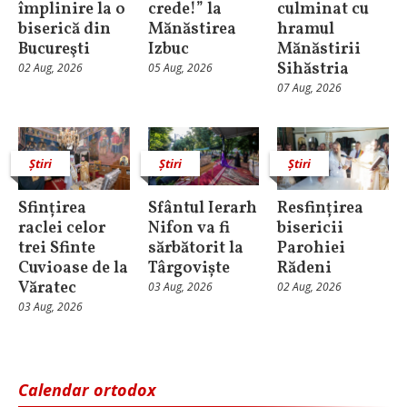
împlinire la o
crede!” la
culminat cu
biserică din
Mănăstirea
hramul
Bucureşti
Izbuc
Mănăstirii
Sihăstria
02 Aug, 2026
05 Aug, 2026
07 Aug, 2026
Știri
Știri
Știri
Sfințirea
Sfântul Ierarh
Resfințirea
raclei celor
Nifon va fi
bisericii
trei Sfinte
sărbătorit la
Parohiei
Cuvioase de la
Târgoviște
Rădeni
Văratec
03 Aug, 2026
02 Aug, 2026
03 Aug, 2026
Calendar ortodox