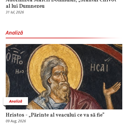
Adormirea Maicii Domnului, „Sfântul Chivot”
al lui Dumnezeu
31 Iul, 2026
Analiză
Analiză
Hristos - „Părinte al veacului ce va să fie”
09 Aug, 2026