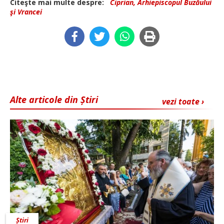
Citeşte mai multe despre:
Ciprian, Arhiepiscopul Buzăului
şi Vrancei
Alte articole din Știri
vezi toate ›
Știri