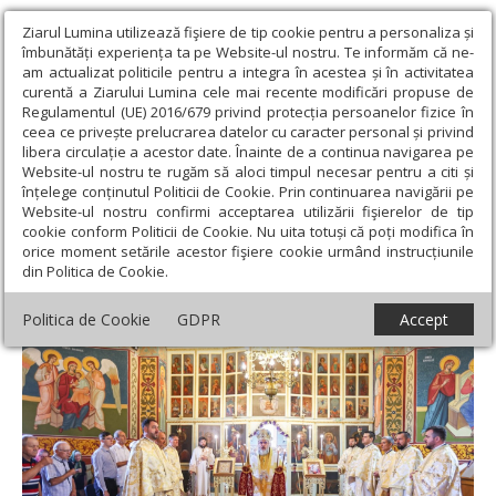
Ziarul Lumina utilizează fişiere de tip cookie pentru a personaliza și
îmbunătăți experiența ta pe Website-ul nostru. Te informăm că ne-
am actualizat politicile pentru a integra în acestea și în activitatea
curentă a Ziarului Lumina cele mai recente modificări propuse de
Regulamentul (UE) 2016/679 privind protecția persoanelor fizice în
ceea ce privește prelucrarea datelor cu caracter personal și privind
libera circulație a acestor date. Înainte de a continua navigarea pe
Website-ul nostru te rugăm să aloci timpul necesar pentru a citi și
Ziarul Lumina
›
Actualitate religioasă
›
Știri
›
Binecuvântare
înțelege conținutul Politicii de Cookie. Prin continuarea navigării pe
pentru credincioșii din localitatea buzoiană C.A. Rosetti
Website-ul nostru confirmi acceptarea utilizării fişierelor de tip
cookie conform Politicii de Cookie. Nu uita totuși că poți modifica în
Binecuvântare pentru credincioșii din
orice moment setările acestor fişiere cookie urmând instrucțiunile
din Politica de Cookie.
localitatea buzoiană C.A. Rosetti
Politica de Cookie
GDPR
Accept