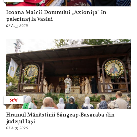
Icoana Maicii Domnului „Axionița” în
pelerinaj la Vaslui
07 Aug, 2026
Știri
Hramul Mănăstirii Sângeap‑Basaraba din
judeţul Iaşi
07 Aug, 2026