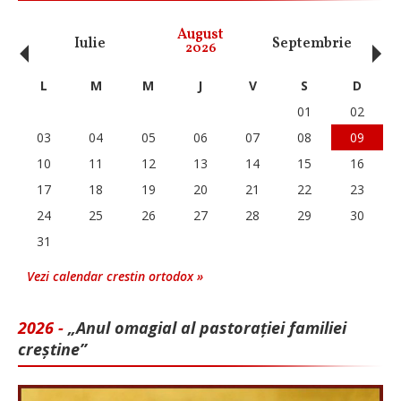
‹
›
August
Iulie
Septembrie
O
2026
L
M
M
J
V
S
D
01
02
03
04
05
06
07
08
09
10
11
12
13
14
15
16
17
18
19
20
21
22
23
24
25
26
27
28
29
30
31
Vezi calendar crestin ortodox »
2026 -
„Anul omagial al pastorației familiei
creștine”