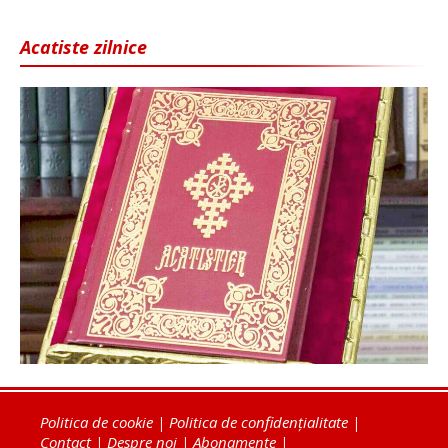
Acatiste zilnice
Politica de cookie
|
Politica de confidențialitate
|
Contact
|
Despre noi
|
Abonamente
|