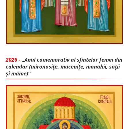
2026 -
„Anul comemorativ al sfintelor femei din
calendar (mironosițe, mu­cenițe, monahii, soții
și mame)”