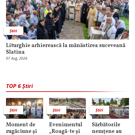
Știri
Liturghie arhierească la mănăstirea suceveană
Slatina
07 Aug, 2026
TOP 6 Știri
Știri
Știri
Știri
Moment de
Evenimentul
Sărbătorile
rugăciune şi
„Roagă-te și
nemţene au