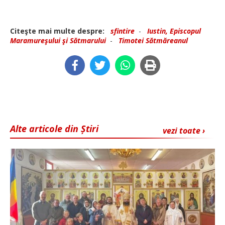
Citeşte mai multe despre:
sfintire
-
Iustin, Episcopul
Maramureşului şi Sătmarului
-
Timotei Sătmăreanul
Alte articole din Știri
vezi toate ›