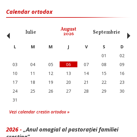
Calendar ortodox
‹
›
August
Iulie
Septembrie
O
2026
L
M
M
J
V
S
D
01
02
03
04
05
06
07
08
09
10
11
12
13
14
15
16
17
18
19
20
21
22
23
24
25
26
27
28
29
30
31
Vezi calendar crestin ortodox »
2026 -
„Anul omagial al pastorației familiei
creștine”