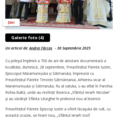
Știri
Galerie foto (4)
Un articol de:
Andrei Fărcaş
-
30 Septembrie 2025
Cu prilejul împlinirii a 700 de ani de atestare documentară a
localității, duminică, 28 septembrie, Preasfințitul Părinte Iustin,
Episcopul Maramureșului și Sătmarului, împreună cu
Preasfințitul Părinte Timotei Sătmăreanul, Arhiereu-vicar al
Maramureșului și Sătmarului, fiu al satului, s-au aflat în Parohia
Rohia-Baltă, unde au resfințit Biserica „Sfântul Ierarh Nicolae”
şi au săvârşit Sfânta Liturghie în pridvorul nou al bisericii.
Preasfințitul Părinte Episcop Iustin a oferit lăcaşului de cult, cu
această ocazie, un hram nou, „Sfântul Ierarh Iosif