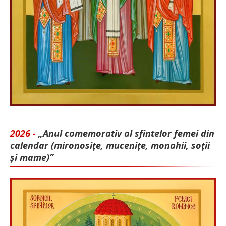
2026 -
„Anul comemorativ al sfintelor femei din
calendar (mironosițe, mu­cenițe, monahii, soții
și mame)”