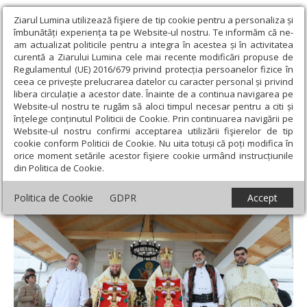
Ziarul Lumina utilizează fişiere de tip cookie pentru a personaliza și
îmbunătăți experiența ta pe Website-ul nostru. Te informăm că ne-
am actualizat politicile pentru a integra în acestea și în activitatea
curentă a Ziarului Lumina cele mai recente modificări propuse de
Regulamentul (UE) 2016/679 privind protecția persoanelor fizice în
ceea ce privește prelucrarea datelor cu caracter personal și privind
libera circulație a acestor date. Înainte de a continua navigarea pe
Website-ul nostru te rugăm să aloci timpul necesar pentru a citi și
Ziarul Lumina
›
Actualitate religioasă
›
Știri
›
Biserica „Sfântul
înțelege conținutul Politicii de Cookie. Prin continuarea navigării pe
Ierarh Nicolae“ din Rohia-Baltă a fost resfinţită
Website-ul nostru confirmi acceptarea utilizării fişierelor de tip
cookie conform Politicii de Cookie. Nu uita totuși că poți modifica în
Biserica „Sfântul Ierarh Nicolae“ din Rohia-
orice moment setările acestor fişiere cookie urmând instrucțiunile
din Politica de Cookie.
Baltă a fost resfinţită
Politica de Cookie
GDPR
Accept