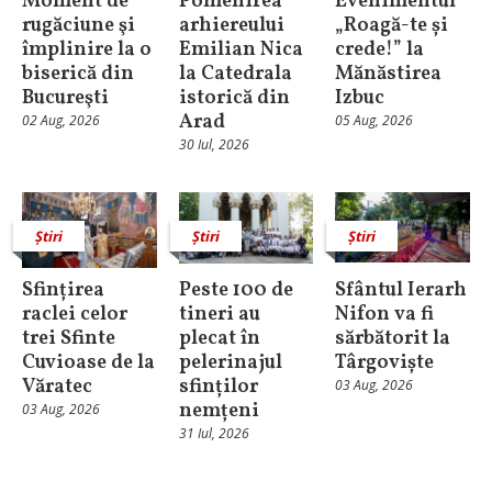
Moment de
Pomenirea
Evenimentul
rugăciune şi
arhiereului
„Roagă-te și
împlinire la o
Emilian Nica
crede!” la
biserică din
la Catedrala
Mănăstirea
Bucureşti
istorică din
Izbuc
Arad
02 Aug, 2026
05 Aug, 2026
30 Iul, 2026
Știri
Știri
Știri
Sfințirea
Peste 100 de
Sfântul Ierarh
raclei celor
tineri au
Nifon va fi
trei Sfinte
plecat în
sărbătorit la
Cuvioase de la
pelerinajul
Târgoviște
Văratec
sfinților
03 Aug, 2026
nemțeni
03 Aug, 2026
31 Iul, 2026