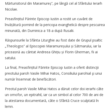
Mărturisitorul din Ma­ramureș”, pe lângă cel al Sfântului Ierarh
Nicolae.
Preasfințitul Părinte Episcop Iustin a rostit un cuvânt de
învățătură pornind de la pericopa evanghelică despre pescuirea
minunată, din Duminica a 18-a după Rusalii.
Răspunsurile la Sfânta Liturghie au fost date de Grupul psaltic
„Theologos” al Episcopiei Maramureșului și Sătmarului, iar la
priceasnă au cântat Andreea Ghițiu și Florin Gherman, fii ai
satului.
La final, Preasfințitul Părinte Episcop Iustin a oferit distincţii
preotului paroh Vasile Mihai Hatos, Consiliului parohial şi unui
număr însemnat de binefăcători.
Preotul paroh Vasile Mihai Hatos a dăruit celor doi ierarhi câte
un omofor, un epitrahil, iar ca un simbol al celor 700 de ani de
la atestarea documentară, câte o Sfântă Cruce sculp­tată în
lemn.