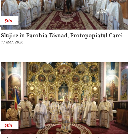
Știri
Slujire în Parohia Tășnad, Protopopiatul Carei
17 Mar, 2026
Știri