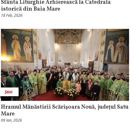
Sfânta Liturghie Arhierească la Catedrala
istorică din Baia Mare
18 Feb, 2026
Știri
Hramul Mănăstirii Scărişoara Nouă, judeţul Satu
Mare
09 Ian, 2026