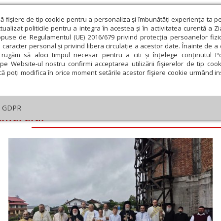
ză fişiere de tip cookie pentru a personaliza și îmbunătăți experiența ta p
alizat politicile pentru a integra în acestea și în activitatea curentă a Z
opuse de Regulamentul (UE) 2016/679 privind protecția persoanelor fizi
 caracter personal și privind libera circulație a acestor date. Înainte de 
eologie și spiritualitate
Educaţie și Cultură
Societate
rugăm să aloci timpul necesar pentru a citi și înțelege conținutul Pol
pe Website-ul nostru confirmi acceptarea utilizării fişierelor de tip cook
că poți modifica în orice moment setările acestor fişiere cookie urmând ins
GDPR
ătmarului