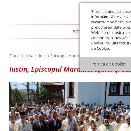
Ziarul Lumina utilizea
informăm că ne-am actu
recente modificări pr
prelucrarea datelor cu
Actualitate religioasă
T
Website-ul nostru te 
continuarea navigării 
Cookie. Nu uita totuși 
de Cookie.
Ziarul Lumina
›
Iustin, Episcopul Maramureşului şi Sătmarului
Politica de Cookie
Iustin, Episcopul Maramureşului şi S