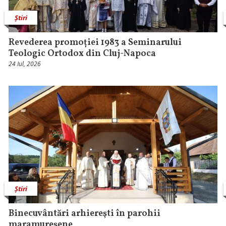
Știri
Revederea promoției 1983 a Seminarului
Teologic Ortodox din Cluj-Napoca
24 Iul, 2026
Știri
Binecuvântări arhiereşti în parohii
maramureşene