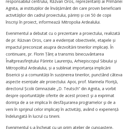
responsabilul centrului, Răzvan Oros, reprezentanți ai Primăriei
Agnita, ai instituțiilor de învățământ din care provin beneficiarii
activităţilor din cadrul proiectului, părinți și cei 50 de copii
înscrişi în proiect, informează Mitropolia Ardealului.
Evenimentul a debutat cu o prezentare a proiectului, realizată
de pr. Răzvan Oros, care a evidențiat obiectivele, etapele și
impactul preconizat asupra dezvoltării tinerilor implicați. În
continuare, pr. Florin Țânț a transmis binecuvântarea
Înaltpreasfinţitului Părinte Laurenţiu, Arhiepiscopul Sibiului şi
Mitropolitul Ardealului, și a subliniat importanța implicării
Bisericii și a comunității în susținerea tinerilor, punctând câteva
aspecte esențiale ale proiectului. Apoi, prof. Marinela Floriţă,
directorul Școlii Gimnaziale „D. Teutsch” din Agnita, a vorbit
despre oportunităţile oferite de acest proiect şi a exprimat
dorinţa de a se implica în desfăşurarea programelor şi de a
veni în sprijinul celor implicaţi în activităţi, având o experiență
îndelungată în lucrul cu tinerii.
Evenimentul s-a încheiat cu un prim atelier de cunoaștere,