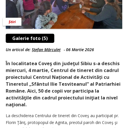
Știri
Galerie foto (5)
Un articol de:
Ștefan Mărculeţ
-
06 Martie 2026
În localitatea Coveş din judeţul Sibiu s-a deschis
miercuri, 4 martie, Centrul de tineret din cadrul
proiectului Centrul Național de Activități cu
Tineretul „Sfântul Ilie Tesviteanul” al Patriarhiei
Române. Aici, 50 de copii vor participa la
activităţile din cadrul proiectului iniţiat la nivel
naţional.
La deschiderea Centrului de tineret din Coveş au participat pr.
Florin Ţânţ, protopopul de Agnita, preotul paroh din Coveş şi