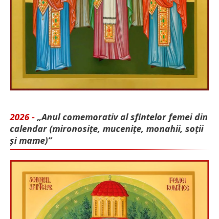
2026 -
„Anul comemorativ al sfintelor femei din
calendar (mironosițe, mu­cenițe, monahii, soții
și mame)”