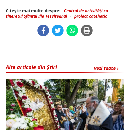
Citeşte mai multe despre:
Centrul de activități cu
tineretul Sfântul Ilie Tesviteanul
-
proiect catehetic
Alte articole din Știri
vezi toate ›