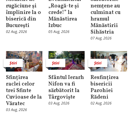
rugăciune şi
„Roagă-te și
nemţene au
împlinire la o
crede!” la
culminat cu
biserică din
Mănăstirea
hramul
Bucureşti
Izbuc
Mănăstirii
Sihăstria
02 Aug, 2026
05 Aug, 2026
07 Aug, 2026
Știri
Știri
Știri
Sfințirea
Sfântul Ierarh
Resfințirea
raclei celor
Nifon va fi
bisericii
trei Sfinte
sărbătorit la
Parohiei
Cuvioase de la
Târgoviște
Rădeni
Văratec
03 Aug, 2026
02 Aug, 2026
03 Aug, 2026