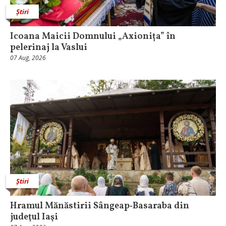
Știri
Icoana Maicii Domnului „Axionița” în
pelerinaj la Vaslui
07 Aug, 2026
Știri
Hramul Mănăstirii Sângeap‑Basaraba din
judeţul Iaşi