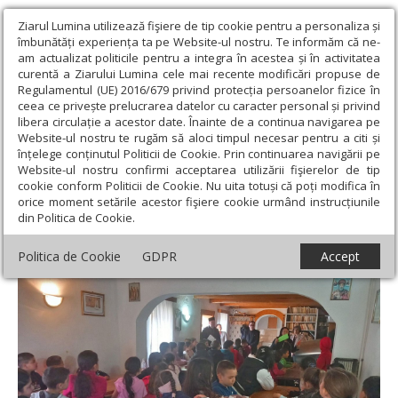
Ziarul Lumina utilizează fişiere de tip cookie pentru a personaliza și
îmbunătăți experiența ta pe Website-ul nostru. Te informăm că ne-
am actualizat politicile pentru a integra în acestea și în activitatea
curentă a Ziarului Lumina cele mai recente modificări propuse de
Regulamentul (UE) 2016/679 privind protecția persoanelor fizice în
ceea ce privește prelucrarea datelor cu caracter personal și privind
libera circulație a acestor date. Înainte de a continua navigarea pe
Website-ul nostru te rugăm să aloci timpul necesar pentru a citi și
Ziarul Lumina
›
Actualitate religioasă
›
Știri
›
Centru de tineret în
înțelege conținutul Politicii de Cookie. Prin continuarea navigării pe
Coveş, Sibiu, în cadrul unui proiect al Patriarhiei Române
Website-ul nostru confirmi acceptarea utilizării fişierelor de tip
cookie conform Politicii de Cookie. Nu uita totuși că poți modifica în
Centru de tineret în Coveş, Sibiu, în cadrul
orice moment setările acestor fişiere cookie urmând instrucțiunile
din Politica de Cookie.
unui proiect al Patriarhiei Române
Politica de Cookie
GDPR
Accept