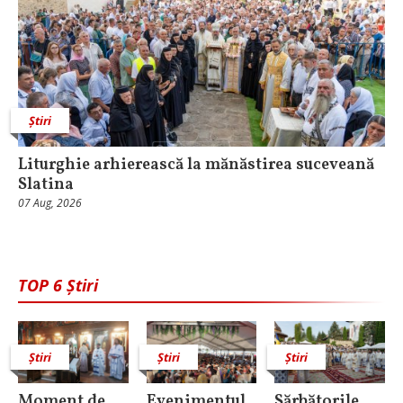
Știri
Liturghie arhierească la mănăstirea suceveană
Slatina
07 Aug, 2026
TOP 6 Știri
Știri
Știri
Știri
Moment de
Evenimentul
Sărbătorile