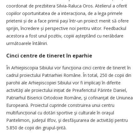
coordonat de prezbitera Silvia-Raluca Oros. Atelierul a oferit
copiilor oportunitatea de a interacționa, de a lega primele
prietenii și de a face primii pași într-un proiect menit să ofere
sprijin, încredere și perspective noi pentru viitor. Feedbackul
acestora a fost unul pozitiv, copiii așteptând cu nerăbdare
următoarele întâlniri.
Cinci centre de tineret în eparhie
În Arhiepiscopia Sibiului vor funcţiona cinci centre de tineret în
cadrul proiectului Patriarhiei Române. În total, 250 de copii din
parohii ale Arhiepiscopiei Sibiului vor fi implicaţi în diferite
activităţi ale proiectului inițiat de Preafericitul Părinte Daniel,
Patriarhul Bisericii Ortodoxe Române, şi cofinanţat de Uniunea
Europeană. Proiectul cuprinde construirea unui centru
multifuncțional cu dotări sportive şi culturale în oraşul
Pantelimon, judeţul Ilfov, şi desfăşurarea de activităţi pentru
5.850 de copii din grupul-ţintă.