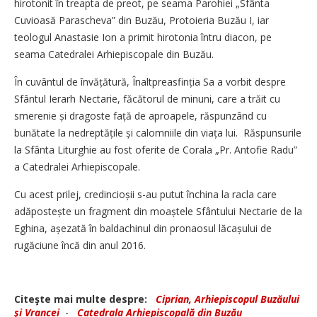
hirotonit în treapta de preot, pe seama Parohiei „Sfânta
Cuvioasă Parascheva” din Buzău, Protoieria Buzău I, iar
teologul Anastasie Ion a primit hirotonia întru diacon, pe
seama Catedralei Arhiepiscopale din Buzău.
În cuvântul de învățătură, Înaltpreasfinția Sa a vorbit despre
Sfântul Ierarh Nectarie, făcătorul de minuni, care a trăit cu
smerenie și dragoste față de aproapele, răspunzând cu
bunătate la nedreptățile și calomniile din viața lui. Răspunsurile
la Sfânta Liturghie au fost oferite de Corala „Pr. Antofie Radu”
a Catedralei Arhiepiscopale.
Cu acest prilej, credincioșii s-au putut închina la racla care
adăpostește un fragment din moaș­tele Sfântului Nectarie de la
Eghina, așezată în baldachinul din pronaosul lăcașului de
rugăciune încă din anul 2016.
Citeşte mai multe despre:
Ciprian, Arhiepiscopul Buzăului
şi Vrancei
-
Catedrala Arhiepiscopală din Buzău