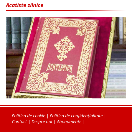
Acatiste zilnice
Politica de cookie
|
Politica de confidențialitate
|
Contact
|
Despre noi
|
Abonamente
|