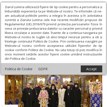
Ziarul Lumina utilizează fişiere de tip cookie pentru a personaliza și
îmbunătăți experiența ta pe Website-ul nostru. Te informăm că ne-
am actualizat politicile pentru a integra în acestea și în activitatea
curentă a Ziarului Lumina cele mai recente modificări propuse de
Regulamentul (UE) 2016/679 privind protecția persoanelor fizice în
ceea ce privește prelucrarea datelor cu caracter personal și privind
libera circulație a acestor date. Înainte de a continua navigarea pe
Website-ul nostru te rugăm să aloci timpul necesar pentru a citi și
Ziarul Lumina
›
Actualitate religioasă
›
Știri
›
Cinstire adusă
înțelege conținutul Politicii de Cookie. Prin continuarea navigării pe
Sfântului Nectarie la Buzău
Website-ul nostru confirmi acceptarea utilizării fişierelor de tip
cookie conform Politicii de Cookie. Nu uita totuși că poți modifica în
Cinstire adusă Sfântului Nectarie la Buzău
orice moment setările acestor fişiere cookie urmând instrucțiunile
din Politica de Cookie.
Politica de Cookie
GDPR
Accept