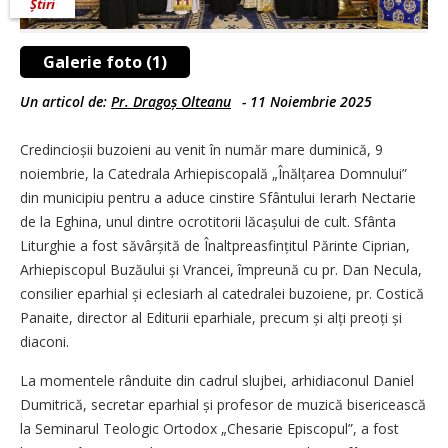
Știri
Galerie foto (1)
Un articol de:
Pr. Dragoș Olteanu
-
11 Noiembrie 2025
Credincioșii buzoieni au venit în număr mare duminică, 9
noiembrie, la Catedrala Arhiepiscopală „Înălțarea Domnului”
din municipiu pentru a aduce cinstire Sfântului Ierarh Nectarie
de la Eghina, unul dintre ocrotitorii lăcașului de cult. Sfânta
Liturghie a fost săvârșită de Înalt­preasfințitul Părinte Ciprian,
Arhiepiscopul Buzăului și Vrancei, împreună cu pr. Dan Necula,
consilier eparhial și eclesiarh al catedralei buzoiene, pr. Costică
Panaite, director al Editurii eparhiale, precum și alți preoți și
diaconi.
La momentele rânduite din cadrul slujbei, arhidiaconul Daniel
Dumitrică, secretar eparhial și profesor de muzică bisericească
la Seminarul Teologic Ortodox „Chesarie Episcopul”, a fost