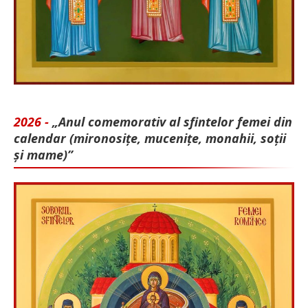
2026 -
„Anul comemorativ al sfintelor femei din
calendar (mironosițe, mu­cenițe, monahii, soții
și mame)”