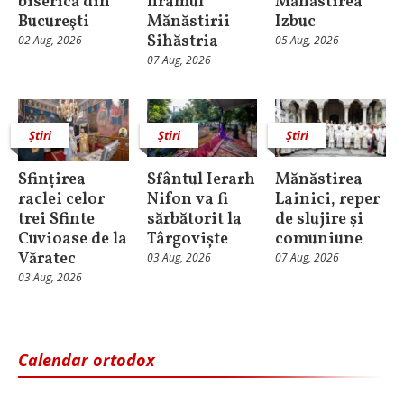
biserică din
hramul
Mănăstirea
Bucureşti
Mănăstirii
Izbuc
Sihăstria
02 Aug, 2026
05 Aug, 2026
07 Aug, 2026
Știri
Știri
Știri
Sfințirea
Sfântul Ierarh
Mănăstirea
raclei celor
Nifon va fi
Lainici, reper
trei Sfinte
sărbătorit la
de slujire şi
Cuvioase de la
Târgoviște
comuniune
Văratec
03 Aug, 2026
07 Aug, 2026
03 Aug, 2026
Calendar ortodox