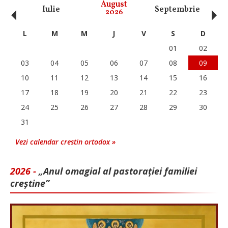
‹
›
August
Iulie
Septembrie
O
2026
L
M
M
J
V
S
D
01
02
03
04
05
06
07
08
09
10
11
12
13
14
15
16
17
18
19
20
21
22
23
24
25
26
27
28
29
30
31
Vezi calendar crestin ortodox »
2026 -
„Anul omagial al pastorației familiei
creștine”