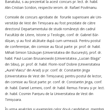
Banatului, s-au prezentat la acest concurs pr. lect. dr. habil.
Alin-Cris­tian Scridon, respectiv ierom. dr. Rafael Povîrnanu.
Comisiile de concurs aprobate de forurile superioare ale Uni­
versității de Vest din Timi­șoara au fost prezidate de către
directorul Departamentului de studii româ­nești din cadrul
Facultății de Litere, Istorie și Teologie, conf. dr. Gabriel Băr­
dășan, și au fost alcătuite după cum urmează. Pentru postul
de confe­rențiar, din comisie au făcut parte: pr. prof. dr. habil.
Mihail-Simion Săsăujan (Universitatea din Bucu­rești), prof. dr.
habil. Paul-Lucian Brusanowski (Universitatea „Lucian Blaga”
din Sibiu), pr. prof. dr. habil. Florin-Iosif Dobrei (Universitatea
„Aurel Vlaicu” din Arad) și pr. conf. dr. Constantin Jinga
(Universitatea de Vest din Timi­șoara); pentru postul de lector,
din comisie au făcut parte: pr. conf. dr. Constantin Jinga, conf.
dr. habil. Daniel Lemeni, conf. dr. habil. Remus Feraru și pr. lect.
dr. habil. Cosmin Pan­țuru de la Universitatea de Vest din
Timișoara.
În urma analizării și examinării celor două candidaturi, membrii