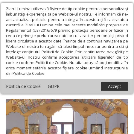
Ziarul Lumina utilizează fişiere de tip cookie pentru a personaliza și
îmbunătăți experiența ta pe Website-ul nostru. Te informăm că ne-
am actualizat politicile pentru a integra în acestea și în activitatea
curentă a Ziarului Lumina cele mai recente modificări propuse de
Regulamentul (UE) 2016/679 privind protecția persoanelor fizice în
ceea ce privește prelucrarea datelor cu caracter personal și privind
libera circulație a acestor date. Înainte de a continua navigarea pe
Website-ul nostru te rugăm să aloci timpul necesar pentru a citi și
Ziarul Lumina
›
Actualitate religioasă
›
Știri
›
Consolidare a
înțelege conținutul Politicii de Cookie. Prin continuarea navigării pe
corpului profesoral universitar dedicat Teologiei Ortodoxe din
Website-ul nostru confirmi acceptarea utilizării fişierelor de tip
Timișoara
cookie conform Politicii de Cookie. Nu uita totuși că poți modifica în
orice moment setările acestor fişiere cookie urmând instrucțiunile
Consolidare a corpului profesoral
din Politica de Cookie.
universitar dedicat Teologiei Ortodoxe din
Politica de Cookie
GDPR
Accept
Timișoara