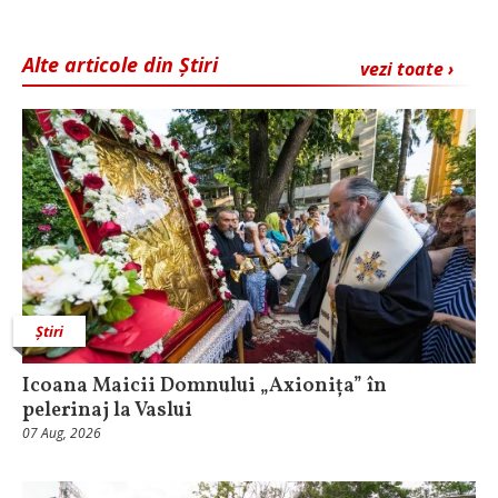
Alte articole din Știri
vezi toate ›
Știri
Icoana Maicii Domnului „Axionița” în
pelerinaj la Vaslui
07 Aug, 2026