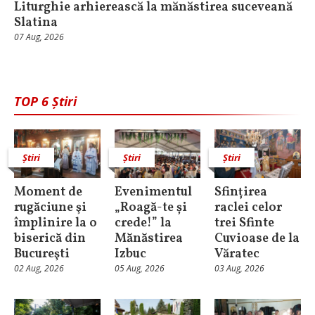
Liturghie arhierească la mănăstirea suceveană
Slatina
07 Aug, 2026
TOP 6 Știri
Știri
Știri
Știri
Moment de
Evenimentul
Sfințirea
rugăciune şi
„Roagă-te și
raclei celor
împlinire la o
crede!” la
trei Sfinte
biserică din
Mănăstirea
Cuvioase de la
Bucureşti
Izbuc
Văratec
02 Aug, 2026
05 Aug, 2026
03 Aug, 2026