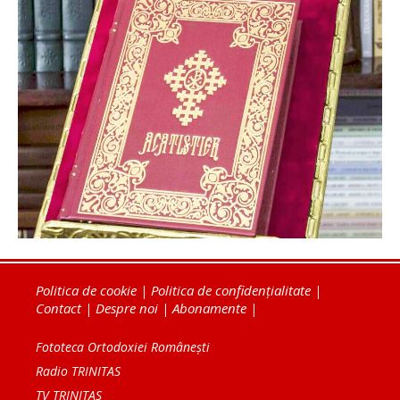
Politica de cookie
|
Politica de confidențialitate
|
Contact
|
Despre noi
|
Abonamente
|
Fototeca Ortodoxiei Românești
Radio TRINITAS
TV TRINITAS