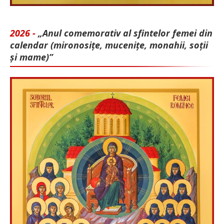
2026 -
„Anul comemorativ al sfintelor femei din
calendar (mironosițe, mu­cenițe, monahii, soții
și mame)”