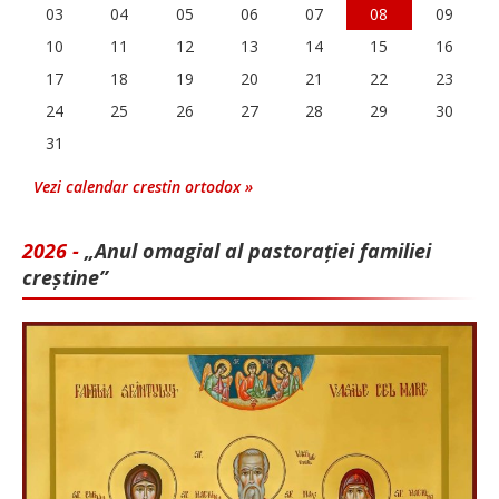
03
04
05
06
07
08
09
10
11
12
13
14
15
16
17
18
19
20
21
22
23
24
25
26
27
28
29
30
31
Vezi calendar crestin ortodox »
2026 -
„Anul omagial al pastorației familiei
creștine”