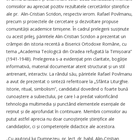
comisiilor au apreciat pozitiv rezultatele cercetărilor științifice
ale pr. Alin-Cristian Scridon, respectiv ierom. Rafael Povîrnanu,
precum și proiectele de cercetare și dezvoltare propuse
comunității academice timișene. În cadrul prelegerii sus­ți­nute
cu acest prilej, părintele Alin-Cristian Scridon a prezentat un
crâmpei din istoria recentă a Bisericii Ortodoxe Române, cu
tema „Aca­demia Teologică din Oradea refugiată la Timișoara”
(1941-1948). Prelegerea s-a evidențiat prin claritate, bogăție
informativă, material documentar atent structurat și un stil
antrenant, interactiv. La rândul său, părintele Rafael Povîrnanu
a avut de prezentat o sinteză referitoare la „Sfânta Liturghie.
Istorie, ritual, simbolism”, candidatul dovedind o foarte bună
cunoaștere a subiectului, pe care l-a predat valorificând
tehnologia multimedia și punctând elementele esențiale de
reținut și de aprofundat în continuare. Membrii comisiilor au
putut astfel aprecia nu doar cunoștințele științifice ale
candidaților, ci și competențele didactice ale acestora.
„Cu ajutorul lui Dumnezeu, pr. lect. dr. habil. Alin-Cristian