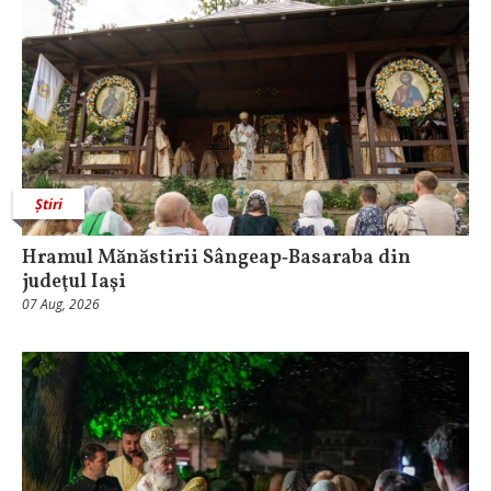
Știri
Hramul Mănăstirii Sângeap‑Basaraba din
judeţul Iaşi
07 Aug, 2026