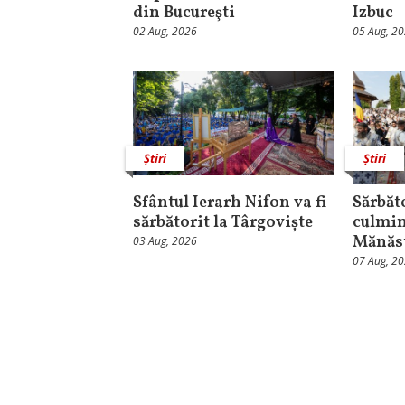
din Bucureşti
Izbuc
02 Aug, 2026
05 Aug, 2
Știri
Știri
Sfântul Ierarh Nifon va fi
Sărbăt
sărbătorit la Târgoviște
culmin
Mănăst
03 Aug, 2026
07 Aug, 2