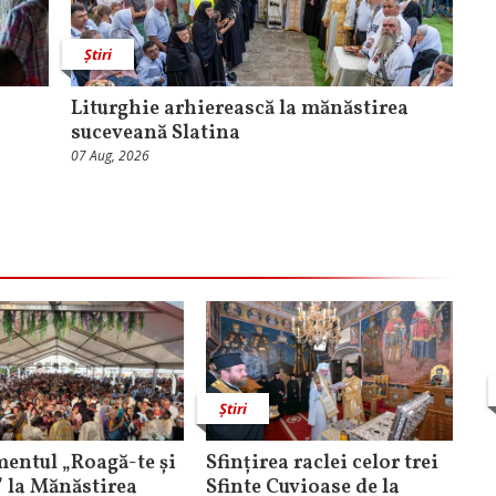
Știri
Liturghie arhierească la mănăstirea
suceveană Slatina
07 Aug, 2026
Știri
entul „Roagă-te și
Sfințirea raclei celor trei
” la Mănăstirea
Sfinte Cuvioase de la