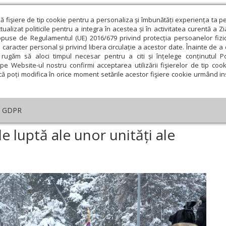
ză fişiere de tip cookie pentru a personaliza și îmbunătăți experiența ta p
alizat politicile pentru a integra în acestea și în activitatea curentă a Z
opuse de Regulamentul (UE) 2016/679 privind protecția persoanelor fizi
 caracter personal și privind libera circulație a acestor date. Înainte de 
eologie și spiritualitate
Educaţie și Cultură
Societate
rugăm să aloci timpul necesar pentru a citi și înțelege conținutul Pol
pe Website-ul nostru confirmi acceptarea utilizării fişierelor de tip cook
că poți modifica în orice moment setările acestor fişiere cookie urmând ins
An omagial
Comunicate de presă
Documentar
GDPR
corarea drapelelor de luptă ale unor unități ale Armatei Române
 luptă ale unor unități ale
ie
Februarie
Martie
Aprilie
Mai
Iunie