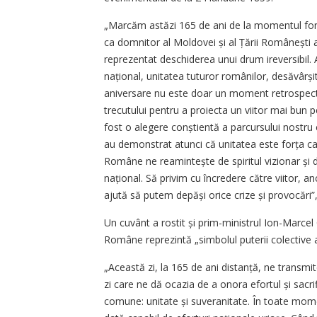
„Marcăm astăzi 165 de ani de la momentul fon
ca domnitor al Moldovei și al Țării Românești a
reprezentat deschiderea unui drum ireversibil. A
național, unitatea tuturor românilor, desăvârși
aniversare nu este doar un moment retrospectiv,
trecutului pentru a proiecta un viitor mai bun 
fost o alegere conștientă a parcursului nostru co
au demonstrat atunci că unitatea este forța car
Române ne reamintește de spiritul vizionar și de
național. Să privim cu încredere către viitor, a
ajută să putem depăși orice crize și provocări
Un cuvânt a rostit și prim-ministrul Ion-Marcel 
Române reprezintă „simbolul puterii colective 
„Această zi, la 165 de ani distanță, ne transmit
zi care ne dă ocazia de a onora efortul și sacrif
comune: unitate și suveranitate. În toate mom