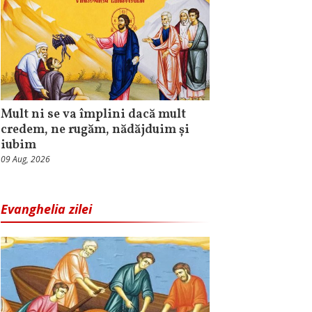
Mult ni se va împlini dacă mult
credem, ne rugăm, nădăjduim și
iubim
09 Aug, 2026
Evanghelia zilei