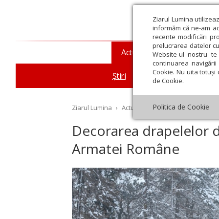
Ziarul Lumina utilizea
informăm că ne-am actu
recente modificări pr
prelucrarea datelor cu
Actualitate religioasă
T
Website-ul nostru te 
continuarea navigării 
Cookie. Nu uita totuși 
Știri
Mesaje și cuvântări
de Cookie.
Politica de Cookie
Ziarul Lumina
›
Actualitate religioasă
›
Știri
›
De
Decorarea drapelelor de
Armatei Române
st
Septembrie
Octombrie
Noiembrie
Decembrie
Ianuar