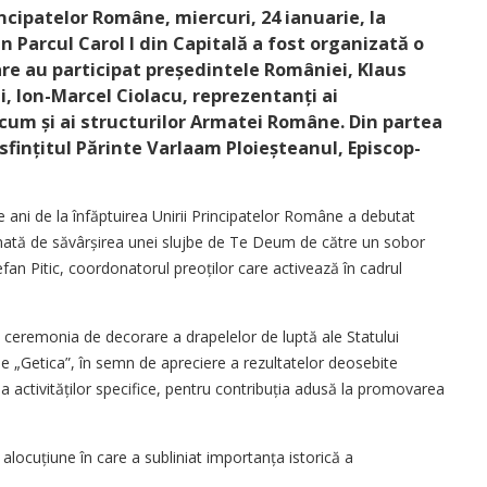
rincipatelor Române, miercuri, 24 ianuarie, la
Parcul Carol I din Capitală a fost organizată o
are au participat președintele României, Klaus
, Ion-Marcel Ciolacu, reprezentanți ai
recum și ai structurilor Armatei Române. Din partea
sfințitul Părinte Varlaam Ploieșteanul, Episcop-
 ani de la înfăptuirea Unirii Principatelor Române a debutat
mată de să­vârșirea unei slujbe de Te Deum de către un sobor
tefan Pitic, coordonatorul preoților care activează în cadrul
c ceremonia de decorare a drapelelor de luptă ale Statului
rie „Getica”, în semn de apreciere a rezultatelor deosebite
ea activită­ților specifice, pentru contribuția adusă la promovarea
alocuțiune în care a subliniat importanța istorică a