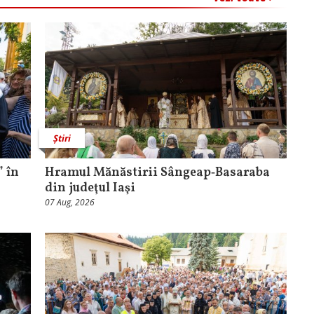
Știri
 în
Hramul Mănăstirii Sângeap‑Basaraba
din judeţul Iaşi
07 Aug, 2026