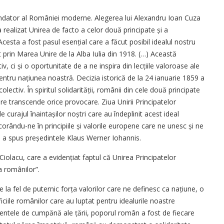
dator al României moderne. Alegerea lui Alexandru Ioan Cuza
 realizat Unirea de facto a celor două principate și a
cesta a fost pasul esen­țial care a făcut posibil idealul nostru
t prin Marea Unire de la Alba Iulia din 1918. (…) Această
 ci și o oportunitate de a ne inspira din lecțiile valoroase ale
pentru națiunea noastră. Decizia istorică de la 24 ianuarie 1859 a
lectiv. În spiritul solidarității, românii din cele două principate
e transcende orice provocare. Ziua Unirii Principatelor
 curajul înaintașilor noștri care au îndeplinit acest ideal
ncorându-ne în principiile și valorile europene care ne unesc și ne
”, a spus președintele Klaus Werner Iohannis.
Ciolacu, care a evidențiat faptul că Unirea Principatelor
a românilor”.
e la fel de puternic forța valorilor care ne definesc ca națiune, o
iciile românilor care au luptat pentru idealurile noastre
entele de cumpănă ale țării, poporul român a fost de fiecare