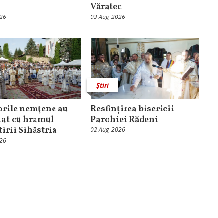
Văratec
026
03 Aug, 2026
Știri
orile nemţene au
Resfințirea bisericii
at cu hramul
Parohiei Rădeni
irii Sihăstria
02 Aug, 2026
026