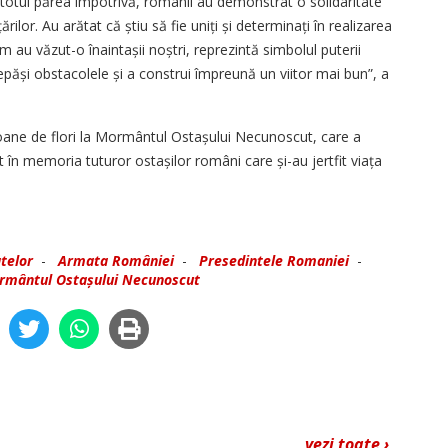
 totul părea împotrivă, românii au demonstrat o solidaritate
ilor. Au arătat că știu să fie uniți și determinați în realizarea
 au văzut-o înaintașii noștri, reprezintă simbolul puterii
depăși obstacolele și a construi împreună un viitor mai bun”, a
ane de flori la Mormântul Ostașului Necunoscut, care a
 în memoria tuturor ostașilor români care și-au jertfit viața
telor
-
Armata României
-
Presedintele Romaniei
-
rmântul Ostașului Necunoscut
vezi toate ›