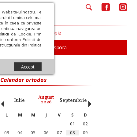
e Website-ul nostru. Te
iarului Lumina cele mai
ce în ceea ce privește
a continua navigarea pe
Opinii
Filantropie
iticii de Cookie. Prin
ie conform Politicii de
trucțiunile din Politica
In memoriam
Diaspora
Accept
Calendar ortodox
‹
›
August
Iulie
Septembrie
Octombrie
Noiembri
2026
L
M
M
J
V
S
D
01
02
03
04
05
06
07
08
09