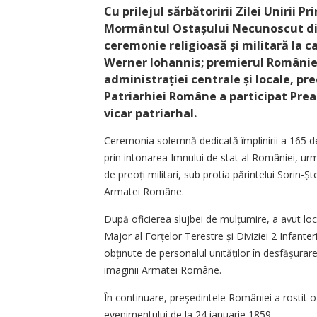
Cu prilejul sărbătoririi Zilei Unirii P
Mormântul Ostașului Necunoscut din 
ceremonie religioasă și militară la c
Werner Iohannis; premierul României
administrației centrale și locale, p
Patriarhiei Române a participat Prea
vicar patriarhal.
Ceremonia solemnă dedicată împlinirii a 165 de
prin intonarea Imnului de stat al României, ur
de preoți militari, sub protia părintelui Sorin-Ș
Armatei Române.
După oficierea slujbei de mulțu­mire, a avut lo
Major al Forțelor Terestre și Diviziei 2 Infante
obținute de personalul uni­tăților în desfășurar
imaginii Armatei Române.
În continuare, președintele României a rostit o 
evenimentului de la 24 ianuarie 1859.