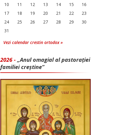
10
11
12
13
14
15
16
17
18
19
20
21
22
23
24
25
26
27
28
29
30
31
Vezi calendar crestin ortodox »
2026 -
„Anul omagial al pastorației
familiei creștine”