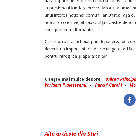
dată capabil de eforturi naționale uriașe. Când
impresionantă în fața provocărilor și a amenințăr
unui interes național comun, iar Unirea, așa cum
noastre colective, al capa­cității noastre de a 
spus premierul României.
Ceremonia s-a încheiat prin depunerea de coro
devenit un important loc de reculegere, edificat
pentru întregirea și apărarea țării.
Citeşte mai multe despre:
Unirea Principa
Varlaam Ploieşteanul
-
Parcul Carol I
-
Mo
Alte articole din Știri