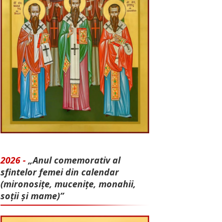
2026 -
„Anul comemorativ al
sfintelor femei din calendar
(mironosițe, mu­cenițe, monahii,
soții și mame)”