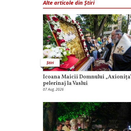
Alte articole din Știri
Știri
Icoana Maicii Domnului „Axionița”
pelerinaj la Vaslui
07 Aug, 2026