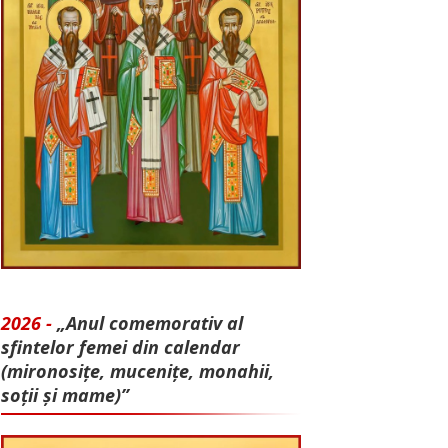
2026 -
„Anul comemorativ al
sfintelor femei din calendar
(mironosițe, mu­cenițe, monahii,
soții și mame)”