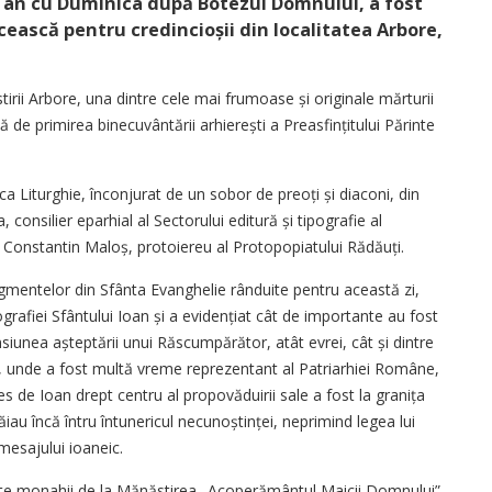
st an cu Duminica după Botezul Domnului, a fost
ească pentru credincioșii din localitatea Arbore,
stirii Arbore, una dintre cele mai frumoase și originale mărturii
 de primirea binecuvântării arhierești a Preasfințitului Părinte
a Liturghie, înconjurat de un sobor de preoți și diaconi, din
 consilier eparhial al Sectorului editură și tipografie al
el Constantin Maloș, protoiereu al Protopopiatului Rădăuți.
ragmentelor din Sfânta Evanghelie rânduite pentru această zi,
grafiei Sfântului Ioan și a evidențiat cât de importante au fost
ensiunea așteptării unui Răscumpărător, atât evrei, cât și dintre
e, unde a fost multă vreme reprezentant al Patriarhiei Române,
s de Ioan drept centru al propovăduirii sale a fost la granița
iau încă întru întunericul necunoștinței, neprimind legea lui
esajului ioaneic.
ente monahii de la Mănăstirea „Acoperământul Maicii Domnului”