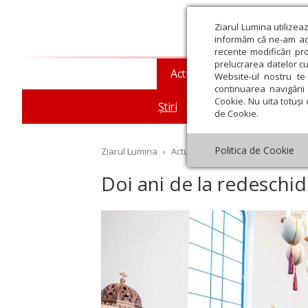
Ziarul Lumina utilizea
informăm că ne-am actu
recente modificări pr
prelucrarea datelor cu
Actualitate religioasă
T
Website-ul nostru te 
continuarea navigării 
Cookie. Nu uita totuși 
Știri
Mesaje și cuvântări
de Cookie.
Politica de Cookie
Ziarul Lumina
›
Actualitate religioasă
›
Știri
›
Do
Doi ani de la redeschi
st
Septembrie
Octombrie
Noiembrie
Decembrie
Ianuar