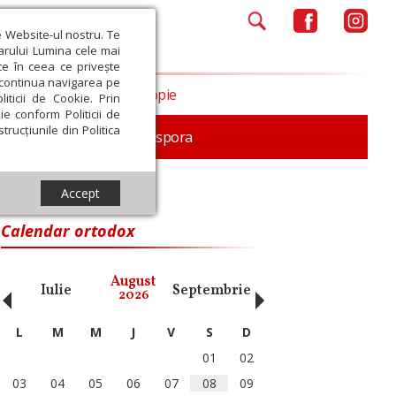
e Website-ul nostru. Te
iarului Lumina cele mai
ce în ceea ce privește
a continua navigarea pe
Opinii
Filantropie
iticii de Cookie. Prin
ie conform Politicii de
trucțiunile din Politica
In memoriam
Diaspora
Accept
Calendar ortodox
‹
›
August
Iulie
Septembrie
Octombrie
Noiembri
2026
L
M
M
J
V
S
D
01
02
03
04
05
06
07
08
09