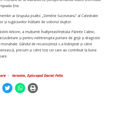
limpiada Ene.
embri ai Grupului psaltic „Dimitrie Suceveanu” al Catedralei
r și rugăciunilor înălțate de soborul slujitor.
stirii Arbore, a mulțumit Înaltpreasfințitului Părinte Calinic,
necuvântare și pentru neîntrerupta purtare de grijă și dragoste
 monahale. Gândul de recunoștință s-a îndreptat și către
hierească, precum și către toți cei care au contribuit la buna
oare.
bore
-
Ieronim, Episcopul Daciei Felix