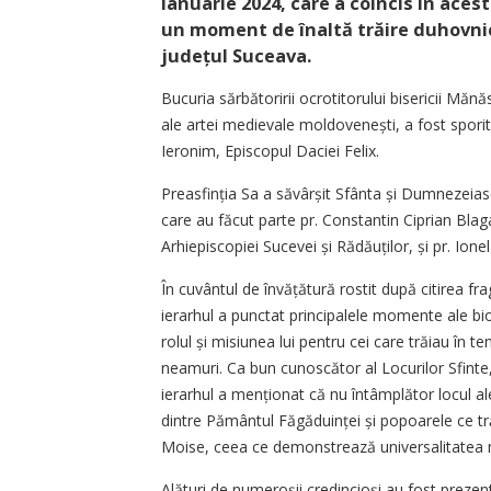
ianuarie 2024, care a coincis în ace
un moment de înaltă trăire duhovnic
județul Suceava.
Bucuria sărbătoririi ocrotitorului bisericii Mănă
ale artei medievale moldovenești, a fost sporită
Ieronim, Episcopul Daciei Felix.
Preasfinția Sa a săvârșit Sfânta și Dumnezeiasc
care au făcut parte pr. Constantin Ciprian Blaga,
Arhiepiscopiei Sucevei și Rădăuților, și pr. Ion
În cuvântul de învățătură rostit după citirea f
ierarhul a punctat principalele momente ale bio
rolul și misiunea lui pentru cei care trăiau în t
neamuri. Ca bun cunoscător al Locurilor Sfint
ierarhul a menționat că nu întâmplător locul ale
dintre Pământul Făgăduinței și popoarele ce tră
Moise, ceea ce demonstrează universalitatea m
Alături de numeroșii credincioși au fost prez