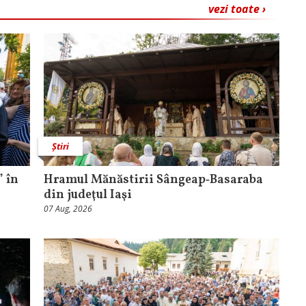
vezi toate ›
Știri
 în
Hramul Mănăstirii Sângeap‑Basaraba
din judeţul Iaşi
07 Aug, 2026