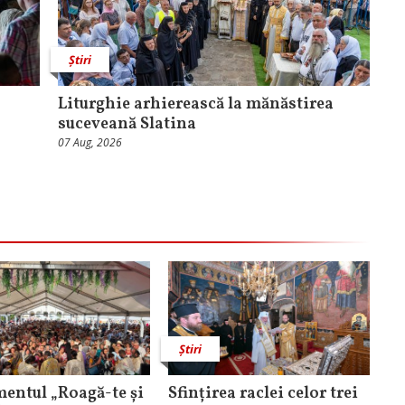
Știri
Liturghie arhierească la mănăstirea
suceveană Slatina
07 Aug, 2026
Știri
entul „Roagă-te și
Sfințirea raclei celor trei