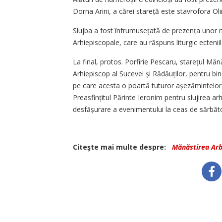
Dorna Arini, a cărei stareță este stavrofora O
Slujba a fost înfrumusețată de prezența unor m
Arhiepiscopale, care au răspuns liturgic ecteniilo
La final, protos. Porfirie Pescaru, starețul Mănă
Arhiepiscop al Sucevei și Rădăuților, pentru bi
pe care acesta o poartă tuturor așezămintelor
Preasfințitul Părinte Ieronim pentru slujirea ar
desfășurare a evenimentului la ceas de sărbăt
Citeşte mai multe despre:
Mănăstirea Ar