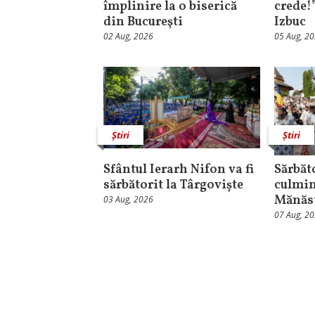
împlinire la o biserică
crede!
din Bucureşti
Izbuc
02 Aug, 2026
05 Aug, 2
Știri
Știri
Sfântul Ierarh Nifon va fi
Sărbăt
sărbătorit la Târgoviște
culmin
Mănăst
03 Aug, 2026
07 Aug, 2