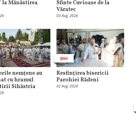
” la Mănăstirea
Sfinte Cuvioase de la
Văratec
026
03 Aug, 2026
Știri
orile nemţene au
Resfințirea bisericii
at cu hramul
Parohiei Rădeni
irii Sihăstria
02 Aug, 2026
026