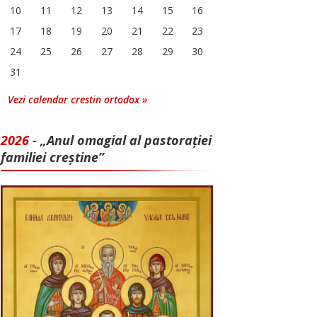
10
11
12
13
14
15
16
17
18
19
20
21
22
23
24
25
26
27
28
29
30
31
Vezi calendar crestin ortodox »
2026 -
„Anul omagial al pastorației
familiei creștine”