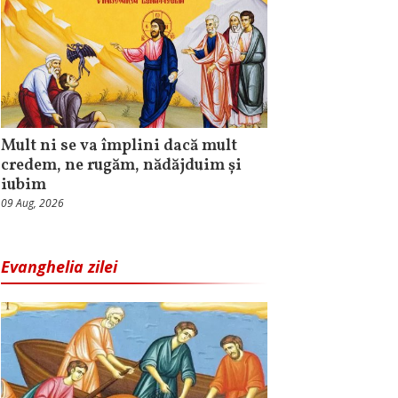
Mult ni se va împlini dacă mult
credem, ne rugăm, nădăjduim și
iubim
09 Aug, 2026
Evanghelia zilei