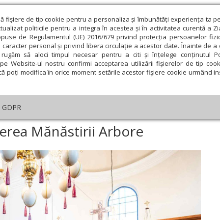
ză fişiere de tip cookie pentru a personaliza și îmbunătăți experiența ta p
alizat politicile pentru a integra în acestea și în activitatea curentă a Z
opuse de Regulamentul (UE) 2016/679 privind protecția persoanelor fizi
 caracter personal și privind libera circulație a acestor date. Înainte de 
eologie și spiritualitate
Educaţie și Cultură
Societate
rugăm să aloci timpul necesar pentru a citi și înțelege conținutul Pol
pe Website-ul nostru confirmi acceptarea utilizării fişierelor de tip cook
că poți modifica în orice moment setările acestor fişiere cookie urmând ins
An omagial
Comunicate de presă
Documentar
GDPR
i ani de la redeschiderea Mănăstirii Arbore
derea Mănăstirii Arbore
ie
Februarie
Martie
Aprilie
Mai
Iunie