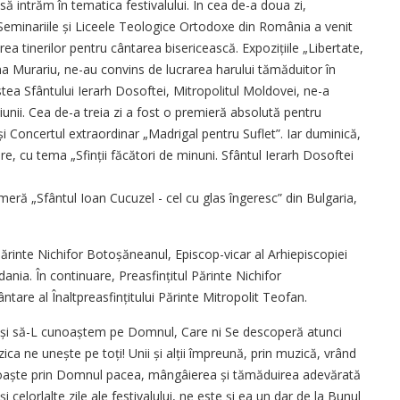
ă intrăm în tematica festivalului. În cea de-a doua zi,
Seminariile și Liceele Teologice Ortodoxe din România a venit
 tinerilor pentru cântarea bisericească. Expozițiile „Libertate,
ena Murariu, ne-au convins de lucrarea harului tămăduitor în
stea Sfântului Ierarh Dosoftei, Mitropolitul Moldovei, ne-a
ciunii. Cea de-a treia zi a fost o premieră absolută pentru
 și Concertul extraordinar „Madrigal pentru Suflet”. Iar duminică,
ere, cu tema „Sfinții făcători de minuni. Sfântul Ierarh Dosoftei
eră „Sfântul Ioan Cucuzel - cel cu glas îngeresc” din Bulgaria,
Părinte Nichifor Boto­șăneanul, Episcop-vicar al Arhiepis­copiei
dania. În continuare, Preasfin­țitul Părinte Nichifor
e al Înalt­prea­­sfin­țitului Părinte Mitropolit Teofan.
 și să-L cunoaștem pe Domnul, Care ni Se descoperă atunci
a ne unește pe toți! Unii și alții împreună, prin muzică, vrând
aște prin Domnul pacea, mângâierea și tămăduirea adevărată
i celorlalte zile ale festivalului, ne este și ea un dar de la Bunul