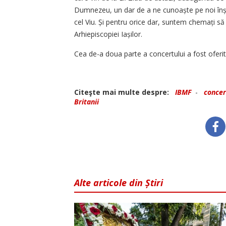
Dumnezeu, un dar de a ne cu­noaș­te pe noi înș
cel Viu. Și pentru orice dar, suntem chemați să
Arhiepiscopiei Iași­lor.
Cea de-a doua parte a concertului a fost oferit
Citeşte mai multe despre:
IBMF
-
concer
Britanii
Alte articole din Știri