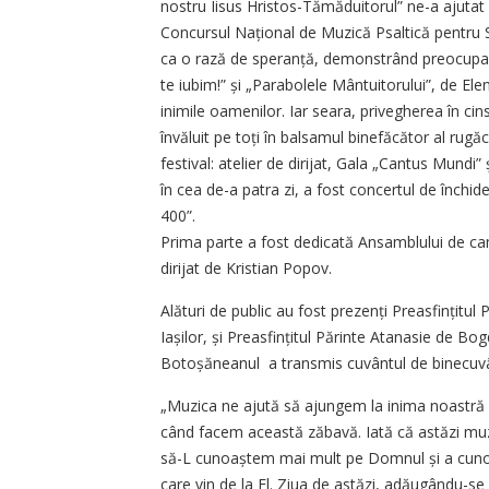
nostru Iisus Hristos-Tămăduitorul” ne-a ajutat s
Concursul Na­țional de Muzică Psaltică pentru 
ca o rază de speranță, demonstrând preocuparea
te iubim!” și „Parabolele Mântuitorului”, de El
inimile oamenilor. Iar seara, privegherea în cin
învăluit pe toți în balsamul binefăcător al rugă
festival: atelier de dirijat, Gala „Cantus Mundi”
în cea de-a patra zi, a fost concertul de închid
400”.
Prima parte a fost dedicată Ansamblului de cam
dirijat de Kristian Popov.
Alături de public au fost prezenți Preasfințitul 
Iașilor, și Preasfințitul Părinte Atanasie de Bog
Botoșăneanul a transmis cuvântul de binecuvântar
„Muzica ne ajută să ajungem la inima noastră
când facem această zăbavă. Iată că astăzi muzic
să-L cunoaștem mai mult pe Domnul și a cuno
care vin de la El. Ziua de astăzi, adăugându-se ș