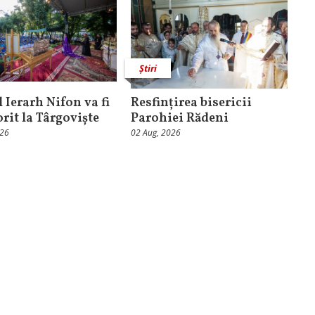
Știri
 Ierarh Nifon va fi
Resfințirea bisericii
orit la Târgoviște
Parohiei Rădeni
026
02 Aug, 2026