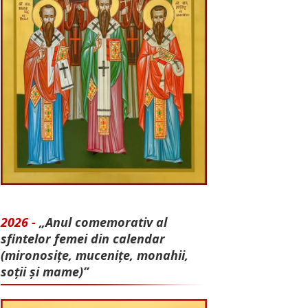
2026 -
„Anul comemorativ al
sfintelor femei din calendar
(mironosițe, mu­cenițe, monahii,
soții și mame)”