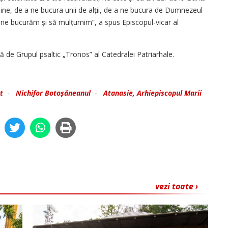
ine, de a ne bucura unii de alții, de a ne bucura de Dumnezeul
 ne bucurăm și să mul­țumim”, a spus Episcopul-vicar al
ă de Grupul psaltic „Tronos” al Catedralei Patriarhale.
t
-
Nichifor Botoșăneanul
-
Atanasie, Arhiepiscopul Marii
vezi toate ›