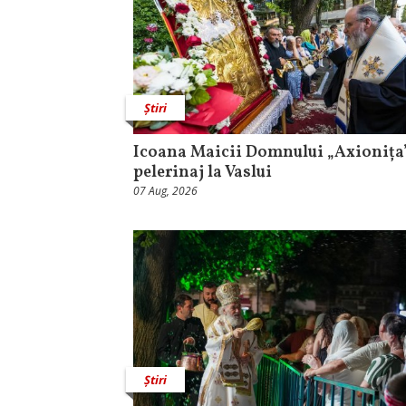
Știri
Icoana Maicii Domnului „Axionița”
pelerinaj la Vaslui
07 Aug, 2026
Știri