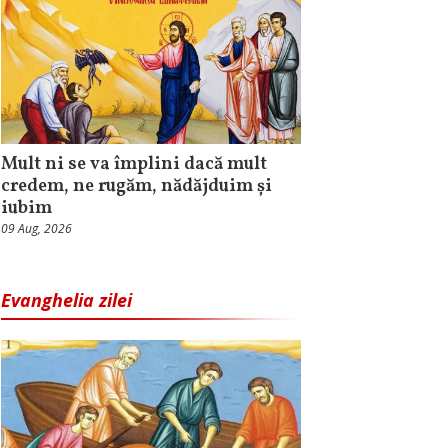
Mult ni se va împlini dacă mult
credem, ne rugăm, nădăjduim și
iubim
09 Aug, 2026
Evanghelia zilei