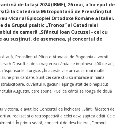
antină de la Iași 2024 (IBMF), 26 mai, a început de
ită la Catedrala Mitropolitană de Preasfin­țitul
eu-vicar al Episcopiei Ortodoxe Române a Italiei.
te de Grupul psaltic „Tronos” al Catedralei
mblul de cameră „Sfântul Ioan Cucuzel - cel cu
le au susținut, de asemenea, și concertul de
politană, Prea­sfințitul Părinte Atanasie de Bogdania a vorbit
erarh Dosoftei, de la nașterea căruia se împlinesc 400 de ani,
t răspunsurile liturgice: „În aceste zile am auzit mai multe
isiune prin cântare. Sunt cei care știu să îmbrace în haina
ă strălucitoare, cuvântul rugăciunii ajunge atât de bineplăcut
icitului Augustin, care spune: «Cel ce cântă se roagă de două
i Victoria, a avut loc Concertul de închidere „Sfinții făcători de
ii au realizat și o retrospectivă a celei de-a șaptea ediții. Cele
evenimente. În prima seară, concertul de deschidere „Domnul