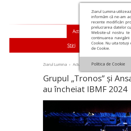
Ziarul Lumina utilizea
informăm că ne-am actu
recente modificări pr
prelucrarea datelor cu
Actualitate religioasă
T
Website-ul nostru te 
continuarea navigării 
Cookie. Nu uita totuși 
Știri
Mesaje și cuvântări
de Cookie.
Politica de Cookie
Ziarul Lumina
›
Actualitate religioasă
›
Știri
›
Gr
Grupul „Tronos” și Ans
au încheiat IBMF 2024
st
Septembrie
Octombrie
Noiembrie
Decembrie
Ianuar