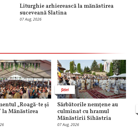
Liturghie arhierească la mănăstirea
suceveană Slatina
07 Aug, 2026
Știri
entul „Roagă-te și
Sărbătorile nemţene au
” la Mănăstirea
culminat cu hramul
Mănăstirii Sihăstria
026
07 Aug, 2026