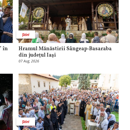
Știri
 în
Hramul Mănăstirii Sângeap‑Basaraba
din judeţul Iaşi
07 Aug, 2026
Știri