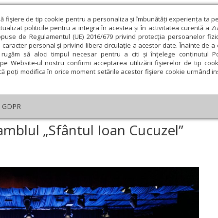
ză fişiere de tip cookie pentru a personaliza și îmbunătăți experiența ta p
alizat politicile pentru a integra în acestea și în activitatea curentă a Z
opuse de Regulamentul (UE) 2016/679 privind protecția persoanelor fizi
 caracter personal și privind libera circulație a acestor date. Înainte de 
eologie și spiritualitate
Educaţie și Cultură
Societate
rugăm să aloci timpul necesar pentru a citi și înțelege conținutul Pol
pe Website-ul nostru confirmi acceptarea utilizării fişierelor de tip cook
că poți modifica în orice moment setările acestor fişiere cookie urmând ins
An omagial
Comunicate de presă
Documentar
GDPR
upul „Tronos” și Ansamblul „Sfântul Ioan Cucuzel” au încheiat IBMF 2024
amblul „Sfântul Ioan Cucuzel”
ie
Februarie
Martie
Aprilie
Mai
Iunie