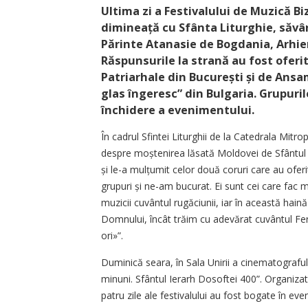
Ultima zi a Festivalului de Muzică Biz
dimineață cu Sfânta Liturghie, săvârș
Părinte Atanasie de Bogdania, Arhier
Răspunsurile la strană au fost oferi
Patriarhale din București și de Ansa
glas îngeresc” din Bulgaria. Grupuri
închidere a evenimentului.
În cadrul Sfintei Liturghii de la Catedrala Mitro
despre moștenirea lăsată Moldovei de Sfântul I
și le-a mulțu­mit celor două coruri care au oferi
grupuri și ne-am bucurat. Ei sunt cei care fac m
muzicii cuvântul rugăciunii, iar în această hain
Domnului, încât trăim cu adevărat cuvântul Fer
ori»”.
Duminică seara, în Sala Unirii a cinematografulu
minuni. Sfântul Ierarh Dosoftei 400”. Organizator
patru zile ale festivalului au fost bogate în 