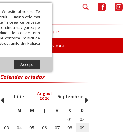
e Website-ul nostru. Te
iarului Lumina cele mai
ce în ceea ce privește
a continua navigarea pe
Opinii
Filantropie
iticii de Cookie. Prin
ie conform Politicii de
trucțiunile din Politica
In memoriam
Diaspora
Accept
Calendar ortodox
‹
›
August
Iulie
Septembrie
Octombrie
Noiembri
2026
L
M
M
J
V
S
D
01
02
03
04
05
06
07
08
09