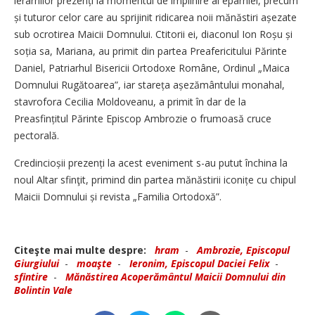
ierarhilor prezenți la momentul de împlinire al eparhiei, precum
și tuturor celor care au sprijinit ridicarea noii mănăstiri așezate
sub ocrotirea Maicii Domnului. Ctitorii ei, diaconul Ion Roșu și
soția sa, Mariana, au primit din partea Preafericitului Părinte
Daniel, Patriarhul Bisericii Ortodoxe Române, Ordinul „Maica
Domnului Rugătoarea”, iar stareța așezământului monahal,
stavrofora Cecilia Moldoveanu, a primit în dar de la
Preasfințitul Părinte Episcop Ambrozie o frumoasă cruce
pectorală.
Credincioșii prezenți la acest eveniment s-au putut închina la
noul Altar sfinţit, primind din partea mănăstirii iconițe cu chipul
Maicii Domnului și revista „Familia Orto­doxă”.
Citeşte mai multe despre:
hram
-
Ambrozie, Episcopul
Giurgiului
-
moaşte
-
Ieronim, Episcopul Daciei Felix
-
sfintire
-
Mănăstirea Acoperământul Maicii Dom­­nului din
Bolintin Vale