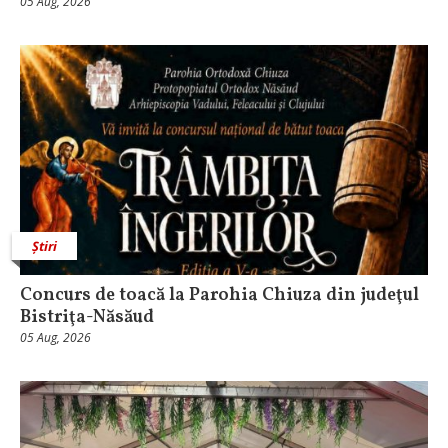
05 Aug, 2026
Știri
​Concurs de toacă la Parohia Chiuza din judeţul
Bistriţa-Năsăud
05 Aug, 2026