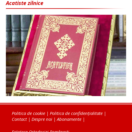
Acatiste zilnice
Politica de cookie
|
Politica de confidențialitate
|
Contact
|
Despre noi
|
Abonamente
|
Fototeca Ortodoxiei Românești