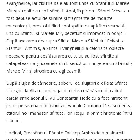
evanghelice, iar zidurile sale au fost unse cu Sfântul și Marele
Mir și stropite cu apă sfințită. Apoi, în piciorul Sfintei Mese au
fost depuse actul de sfințire și fragmente de moaște
mucenicești, prestolul fiind apoi spălat cu apă înmiresmată,
uns cu Sfântul și Marele Mir, pecetluit și îmbrăcat în odăjdii.
După așezarea deasupra Sfintei Mese a Sfântului Chivot, a
Sfântului Antimis, a Sfintei Evanghelii și a celorlalte obiecte
necesare pentru desfășu­rarea cultului, au fost sfințite și
catapeteasma și icoanele din biserică prin ungerea cu Sfântul și
Marele Mir și stropirea cu agheasmă.
După slujba de târnosire, soborul de slujitori a oficiat Sfânta
Liturghie la Altarul amenajat în curtea mănăstirii, în cadrul
căreia arhidiaconul Silviu Constantin Nedelcu a fost hirotonit
preot pe seama mănăstirii voievodale Comana. De asemenea,
ctitorul noii mănăstiri sfințite, Ion Roșu, a primit hirotonia întru
diacon.
La final, Preasfințitul Părinte Episcop Ambrozie a mulțumit