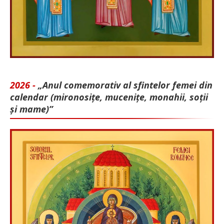
2026 -
„Anul comemorativ al sfintelor femei din
calendar (mironosițe, mu­cenițe, monahii, soții
și mame)”