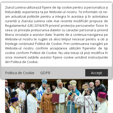
Ziarul Lumina utilizează fişiere de tip cookie pentru a personaliza și
îmbunătăți experiența ta pe Website-ul nostru. Te informăm că ne-
am actualizat politicile pentru a integra în acestea și în activitatea
curentă a Ziarului Lumina cele mai recente modificări propuse de
Regulamentul (UE) 2016/679 privind protecția persoanelor fizice în
ceea ce privește prelucrarea datelor cu caracter personal și privind
libera circulație a acestor date. Înainte de a continua navigarea pe
Website-ul nostru te rugăm să aloci timpul necesar pentru a citi și
Ziarul Lumina
›
Actualitate religioasă
›
Știri
›
Haina sfințeniei
înțelege conținutul Politicii de Cookie. Prin continuarea navigării pe
pentru biserica unei noi mănăstiri giurgiuvene
Website-ul nostru confirmi acceptarea utilizării fişierelor de tip
cookie conform Politicii de Cookie. Nu uita totuși că poți modifica în
Haina sfințeniei pentru biserica unei noi
orice moment setările acestor fişiere cookie urmând instrucțiunile
din Politica de Cookie.
mănăstiri giurgiuvene
Politica de Cookie
GDPR
Accept