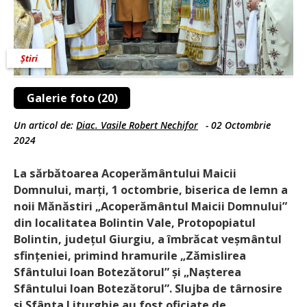
Știri
Galerie foto (20)
Un articol de:
Diac. Vasile Robert Nechifor
-
02 Octombrie
2024
La sărbătoarea Acoperământului Maicii
Domnului, marți, 1 octombrie, biserica de lemn a
noii Mănăstiri „Acoperământul Maicii Domnului”
din localitatea Bolintin Vale, Protopopiatul
Bolintin, județul Giurgiu, a îmbrăcat veșmântul
sfințeniei, primind hramurile „Zămislirea
Sfântului Ioan Botezătorul” și „Nașterea
Sfântului Ioan Botezătorul”. Slujba de târnosire
şi Sfânta Liturghie au fost oficiate de