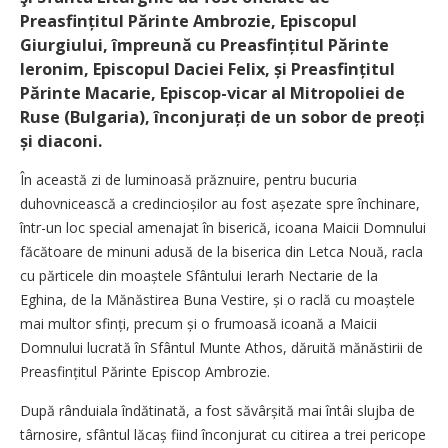
Preasfințitul Părinte Ambrozie, Episcopul
Giurgiului, împreună cu Preasfințitul Părinte
Ieronim, Episcopul Daciei Felix, și Preasfințitul
Părinte Macarie, Episcop-vicar al Mitropoliei de
Ruse (Bulgaria), înconjurați de un sobor de preoți
și diaconi.
În această zi de luminoasă prăznuire, pentru bucuria
duhovnicească a credincioșilor au fost așezate spre închinare,
într-un loc special amenajat în biserică, icoana Maicii Domnului
făcătoare de minuni adusă de la biserica din Letca Nouă, racla
cu părticele din moaștele Sfântului Ierarh Nectarie de la
Eghina, de la Mănăstirea Buna Vestire, și o raclă cu moaștele
mai multor sfinți, precum și o frumoasă icoană a Maicii
Domnului lucrată în Sfântul Munte Athos, dăruită mănăstirii de
Preasfințitul Părinte Episcop Ambrozie.
După rânduiala îndătinată, a fost săvârșită mai întâi slujba de
târnosire, sfântul lăcaș fiind înconjurat cu citirea a trei pericope