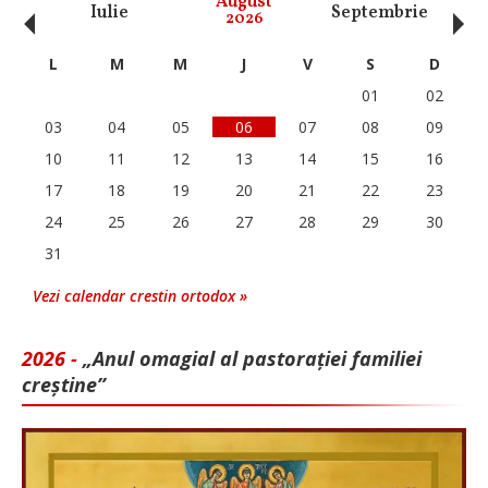
‹
›
August
Iulie
Septembrie
O
2026
L
M
M
J
V
S
D
01
02
03
04
05
06
07
08
09
10
11
12
13
14
15
16
17
18
19
20
21
22
23
24
25
26
27
28
29
30
31
Vezi calendar crestin ortodox »
2026 -
„Anul omagial al pastorației familiei
creștine”