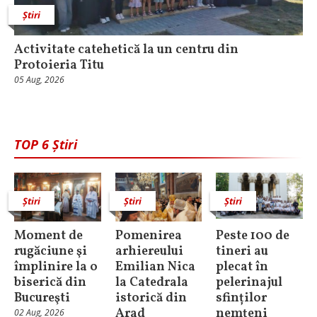
Știri
Activitate catehetică la un centru din
Protoieria Titu
05 Aug, 2026
TOP 6 Știri
Știri
Știri
Știri
Moment de
Pomenirea
Peste 100 de
rugăciune şi
arhiereului
tineri au
împlinire la o
Emilian Nica
plecat în
biserică din
la Catedrala
pelerinajul
Bucureşti
istorică din
sfinților
Arad
nemțeni
02 Aug, 2026