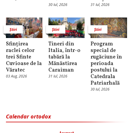
30 Iul, 2026
31 Iul, 2026
Știri
Știri
Știri
Sfințirea
Tineri din
Program
raclei celor
Italia, într-o
special de
trei Sfinte
tabără la
rugăciune în
Cuvioase de la
Mănăstirea
perioada
Văratec
Caraiman
postului la
Catedrala
03 Aug, 2026
31 Iul, 2026
Patriarhală
30 Iul, 2026
Calendar ortodox