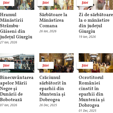
Știri
Știri
Știri
Hramul
Sărbătoare la
Zi de sărbătoare
Mănăstirii
Mănăstirea
la o mănăstire
Strâmbu-
Comana
din județul
Găiseni din
Giurgiu
26 Ian, 2026
județul Giurgiu
19 Ian, 2026
27 Ian, 2026
Știri
Știri
Știri
Binecuvântarea
Crăciunul
Ocrotitorul
apelor Mării
sărbătorit în
României
Negre și
eparhii din
cinstit în
Dunării de
Muntenia și
eparhii din
Bobotează
Dobrogea
Muntenia și
Dobrogea
07 Ian, 2026
26 Dec, 2025
01 Dec, 2025