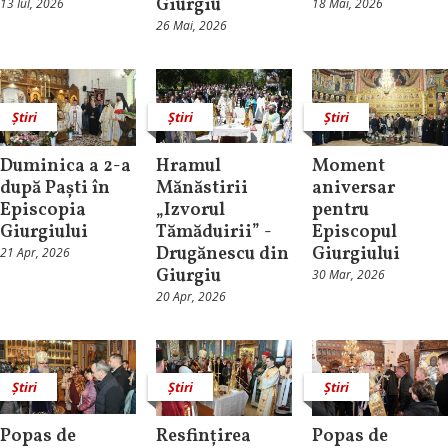
Giurgiu
13 Iul, 2026
18 Mai, 2026
26 Mai, 2026
Știri
Știri
Știri
Duminica a 2-a
Hramul
Moment
după Paști în
Mănăstirii
aniversar
Episcopia
„Izvorul
pentru
Giurgiului
Tămăduirii” -
Episcopul
Drugănescu din
Giurgiului
21 Apr, 2026
Giurgiu
30 Mar, 2026
20 Apr, 2026
Știri
Știri
Știri
Popas de
Resfințirea
Popas de