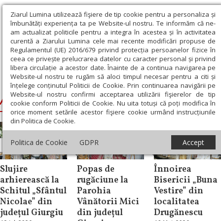
Ziarul Lumina utilizează fişiere de tip cookie pentru a personaliza și
îmbunătăți experiența ta pe Website-ul nostru. Te informăm că ne-
am actualizat politicile pentru a integra în acestea și în activitatea
curentă a Ziarului Lumina cele mai recente modificări propuse de
Regulamentul (UE) 2016/679 privind protecția persoanelor fizice în
ceea ce privește prelucrarea datelor cu caracter personal și privind
libera circulație a acestor date. Înainte de a continua navigarea pe
Website-ul nostru te rugăm să aloci timpul necesar pentru a citi și
Ziarul Lumina
›
Ambrozie, Episcopul Giurgiului
înțelege conținutul Politicii de Cookie. Prin continuarea navigării pe
Website-ul nostru confirmi acceptarea utilizării fişierelor de tip
Ambrozie, Episcopul Giurgiului
cookie conform Politicii de Cookie. Nu uita totuși că poți modifica în
orice moment setările acestor fişiere cookie urmând instrucțiunile
din Politica de Cookie.
Politica de Cookie
GDPR
Accept
Știri
Știri
Știri
Slujire
Popas de
Înnoirea
arhierească la
rugăciune la
Bisericii „Buna
Schitul „Sfântul
Parohia
Vestire” din
Nicolae” din
Vânătorii Mici
localitatea
județul Giurgiu
din județul
Drugănescu