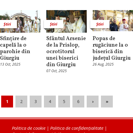
Știri
Știri
Știri
Sfințire de
Sfântul Arsenie
Popas de
capelă la o
de la Prislop,
rugăciune la o
parohie din
ocrotitorul
biserică din
Giurgiu
unei biserici
județul Giurgiu
din Giurgiu
13 Oct, 2025
26 Aug, 2025
07 Oct, 2025
1
2
3
4
5
6
›
»
Politica de cookie
|
Politica de confidențialitate
|