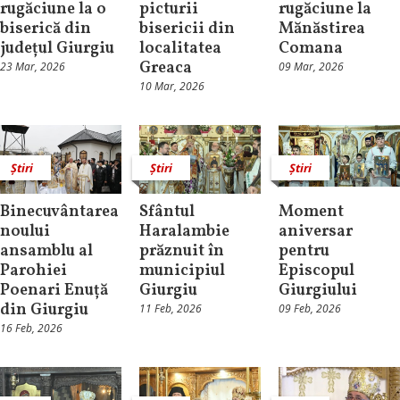
rugăciune la o
picturii
rugăciune la
biserică din
bisericii din
Mănăstirea
județul Giurgiu
localitatea
Comana
Greaca
23 Mar, 2026
09 Mar, 2026
10 Mar, 2026
Știri
Știri
Știri
Binecuvântarea
Sfântul
Moment
noului
Haralambie
aniversar
ansamblu al
prăznuit în
pentru
Parohiei
municipiul
Episcopul
Poenari Enuță
Giurgiu
Giurgiului
din Giurgiu
11 Feb, 2026
09 Feb, 2026
16 Feb, 2026