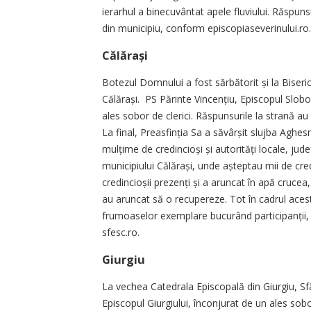
ierarhul a binecuvântat apele fluviului. Răspuns
din municipiu, conform episcopiaseverinului.ro
Călărași
Botezul Domnului a fost sărbătorit și la Biseric
Călărași. PS Părinte Vin­cen­țiu, Episcopul Sloboz
ales sobor de clerici. Răspunsurile la strană au
La final, Preasfinția Sa a să­vârșit slujba Aghe
mulțime de credincioși și autorități locale, jud
mu­nicipiului Călărași, unde aștep­tau mii de c
credincioșii pre­zenți și a aruncat în apă crucea
au aruncat să o recupereze. Tot în cadrul acest
frumoaselor exemplare bucurând participanții, a
sfesc.ro.
Giurgiu
La vechea Catedrala Episcopală din Giurgiu, Sf
Episcopul Giurgiului, înconjurat de un ales sobor 