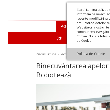
Ziarul Lumina utilizea
informăm că ne-am actu
recente modificări pr
prelucrarea datelor cu
Actualitate religioasă
T
Website-ul nostru te 
continuarea navigării 
Cookie. Nu uita totuși 
Știri
Mesaje și cuvântări
de Cookie.
Politica de Cookie
Ziarul Lumina
›
Actualitate religioasă
›
Știri
›
Bi
Binecuvântarea apelor 
Bobotează
st
Septembrie
Octombrie
Noiembrie
Decembrie
Ianuar