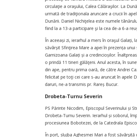
circulaţie a oraşului, Calea Călăraşilor. La Dun
urmată de tradiţionala aruncare a crucii în apel
Dunării. Daniel Nichiţelea este numele tânărulu
fiind la a 13-a participare şi la cea de-a 6-a reu
În aceeași zi, ierarhul a mers în oraşul Galați,
săvârșit Sfinţirea Mare a apei în prezența unui so
Garnizoana Galați și a credincioșilor. Înaltprea
o prindă 11 tineri gălăţeni. Anul acesta, în sune
din ape, pentru prima oară, de către Andrei Caz
felicitat pe toţi cei care s-au aruncat în apele
daruri, ne-a transmis pr. Rareș Bucur.
Drobeta-Turnu Severin
PS Părinte Nicodim, Episcopul Severinului și Str
Drobeta-Turnu Severin. Ierarhul și soborul, împ
procesiunea Bobotezei, de la Catedrala Episc
În port, slujba Aghesmei Mari a fost săvârşită 