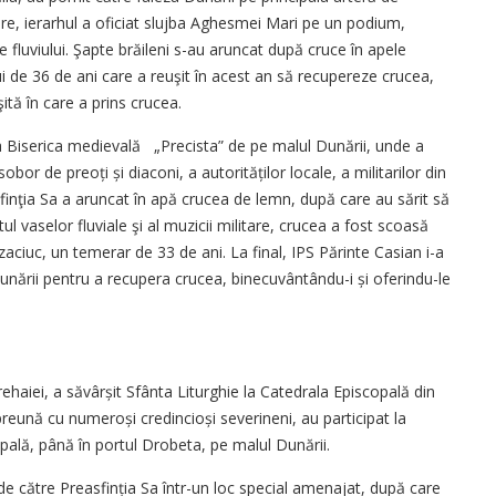
ăre, ierarhul a ofi­ciat slujba Aghesmei Mari pe un podium,
e fluviului. Şapte brăileni s-au aruncat după cruce în apele
i de 36 de ani care a reuşit în acest an să recupereze crucea,
şită în care a prins crucea.
 la Biserica medievală „Precista” de pe malul Dună­rii, unde a
bor de preoți și diaconi, a autorităților locale, a militarilor din
sfinţia Sa a aruncat în apă crucea de lemn, după care au sărit să
tul vaselor fluviale şi al muzicii militare, crucea a fost scoasă
aciuc, un temerar de 33 de ani. La final, IPS Părinte Casian i-a
 Dunării pentru a recupera crucea, binecuvântându-i și oferindu-le
ehaiei, a săvârșit Sfânta Liturghie la Catedrala Epis­copală din
reună cu numeroși credincioși severineni, au participat la
opală, până în portul Drobeta, pe malul Dunării.
de către Preasfin­ția Sa într-un loc special amenajat, după care