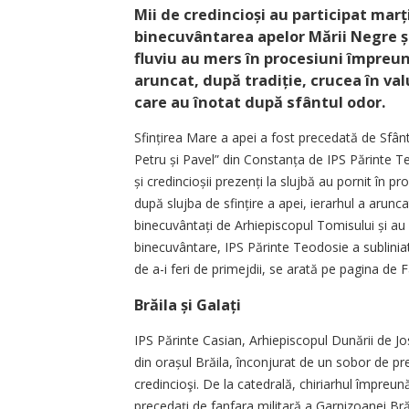
Mii de credincioși au participat marți
binecuvântarea apelor Mării Negre și 
fluviu au mers în procesiuni împreună 
aruncat, după tradiție, crucea în val
care au înotat după sfântul odor.
Sfințirea Mare a apei a fost precedată de Sfânta
Petru și Pavel” din Con­stanța de IPS Părinte Te
și credin­cioșii prezenți la slujbă au pornit în 
după slujba de sfințire a apei, ierarhul a arunca
binecuvântați de Arhiepiscopul Tomisului și au p
binecuvântare, IPS Părinte Teodosie a subliniat 
de a-i feri de primejdii, se arată pe pagina de
Brăila și Galați
IPS Părinte Casian, Arhiepiscopul Dunării de Jo
din orașul Brăila, înconjurat de un sobor de pre
credincioşi. De la catedrală, chiriarhul împreună 
precedaţi de fanfara militară a Garnizoanei Brăi