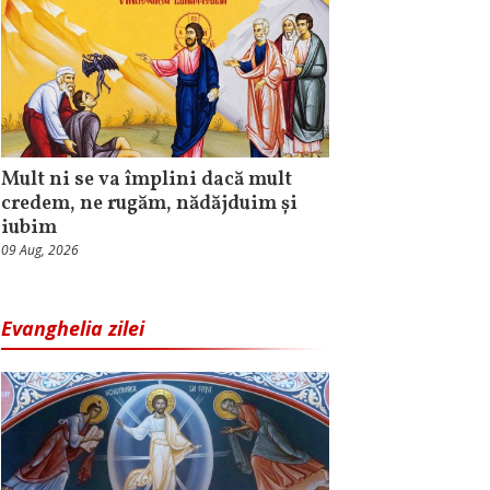
Mult ni se va împlini dacă mult
credem, ne rugăm, nădăjduim și
iubim
09 Aug, 2026
Evanghelia zilei