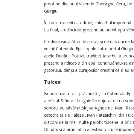
preot pe diaconul Valentin Gheorghe Gera, pe s
Giurgiu.
În curtea vechii catedrale, chiriarhul împreună 
La final, cre­din­cioșii prezenți au primit apa sfi
Credincioșii, alături de preoți și de diaconi de l
vechii Catedrale Episcopale catre portul Giurgi
apele Dunării. Potrivit tradiției, ierarhul a arun
pre­zenți a ridicat-o din apă, continuându-se ast
gătorului, dar și a curajoșilor creștini ce s-au a
Tulcea
Boboteaza a fost prăznuită și la Catedrala Epis
a oficiat Sfânta Liturghie înconjurat de un sobo
soborul au săvârșit slujba Aghesmei Mari. Răsp
catedralei. Pe Faleza „Ivan Patzaichin” din Tul
diaconi de la mai multe parohii tulcene, a ofici
Dunării și a aruncat în acestea o cruce împodob