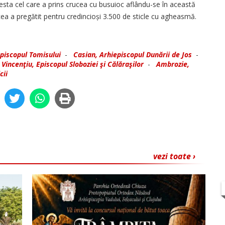
cesta cel care a prins crucea cu busuioc aflându-se în această
cea a pregătit pentru credincioși 3.500 de sticle cu agheasmă.
piscopul Tomisului
-
Casian, Arhiepiscopul Dunării de Jos
-
-
Vincenţiu, Episcopul Sloboziei şi Călăraşilor
-
Ambrozie,
cii
vezi toate ›