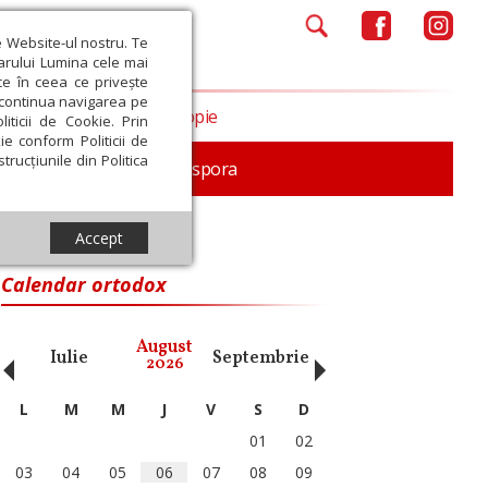
e Website-ul nostru. Te
iarului Lumina cele mai
ce în ceea ce privește
a continua navigarea pe
Opinii
Filantropie
iticii de Cookie. Prin
ie conform Politicii de
trucțiunile din Politica
In memoriam
Diaspora
Accept
Calendar ortodox
‹
›
August
Iulie
Septembrie
Octombrie
Noiembri
2026
L
M
M
J
V
S
D
01
02
03
04
05
06
07
08
09