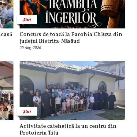
Știri
acasă
​Concurs de toacă la Parohia Chiuza din
judeţul Bistriţa-Năsăud
05 Aug, 2026
Știri
a
Activitate catehetică la un centru din
Protoieria Titu