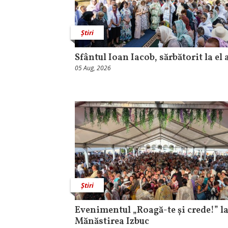
Știri
Sfântul Ioan Iacob, sărbătorit la el 
05 Aug, 2026
Știri
Evenimentul „Roagă-te și crede!” l
Mănăstirea Izbuc