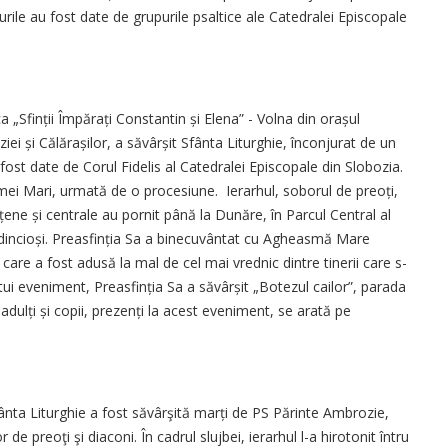
urile au fost date de grupurile psaltice ale Catedralei Episcopale
.
a „Sfinții Împărați Constantin și Elena” - Volna din orașul
iei și Călă­rașilor, a săvârșit Sfânta Liturghie, înconjurat de un
 fost date de Corul Fidelis al Catedralei Episcopale din Slobozia.
smei Mari, urmată de o procesiune. Ierarhul, so­borul de preoți,
ețene și centrale au pornit până la Dunăre, în Parcul Central al
redincioși. Prea­sfinția Sa a binecuvântat cu Agheas­mă Mare
, care a fost adusă la mal de cel mai vrednic dintre tinerii care s-
ui eveniment, Preasfinția Sa a săvârșit „Botezul cailor”, parada
dulți și copii, prezenți la acest eveniment, se arată pe
ânta Liturghie a fost săvârşită marți de PS Părinte Ambrozie,
de preoţi şi diaconi. În cadrul slujbei, ierarhul l-a hirotonit întru