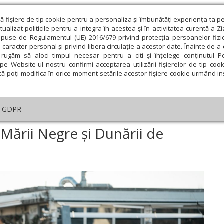
ză fişiere de tip cookie pentru a personaliza și îmbunătăți experiența ta p
alizat politicile pentru a integra în acestea și în activitatea curentă a Z
opuse de Regulamentul (UE) 2016/679 privind protecția persoanelor fizi
 caracter personal și privind libera circulație a acestor date. Înainte de 
eologie și spiritualitate
Educaţie și Cultură
Societate
rugăm să aloci timpul necesar pentru a citi și înțelege conținutul Pol
pe Website-ul nostru confirmi acceptarea utilizării fişierelor de tip cook
că poți modifica în orice moment setările acestor fişiere cookie urmând ins
An omagial
Comunicate de presă
Documentar
GDPR
necuvântarea apelor Mării Negre și Dunării de Bobotează
Mării Negre și Dunării de
ie
Februarie
Martie
Aprilie
Mai
Iunie