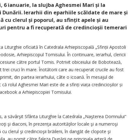
, 6 ianuarie, la slujba Aghesmei Mari și la
Dunării. Ierarhii din eparhiile scăldate de mare și
cu clerul și poporul, au sfințit apele și au
uri pentru a fi recuperată de credin­cioșii temerari
 Liturghie oficiată în Catedrala Arhiepiscopală „Sfinții Apostoli
odosie, Arhiepiscopul Tomisului. În continuare, ierarhul, clericii
procesiune către portul Tomis. Potrivit obiceiului de Bobotează,
t trei cruci în mare. Înotătorii care au recuperat crucile au fost
rimit, din partea ierarhului, câte o icoană. În mesajul de
că rolul Aghesmei Mari este de a sfinți viața credincioșilor și
 Facebook a Arhiepiscopiei Tomisului.
s, a săvârşit Sfânta Liturghie la Catedrala „Naş­terea Domnului“
oţi şi diaconi, în prezenţa autorităţilor locale şi a numeroşi
cu clerul şi credincioşii brăileni, în dangăt de clopote şi
la, au pornit către faleza Dunării pe principala arteră de