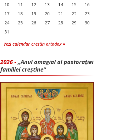
10
11
12
13
14
15
16
17
18
19
20
21
22
23
24
25
26
27
28
29
30
31
Vezi calendar crestin ortodox »
2026 -
„Anul omagial al pastorației
familiei creștine”