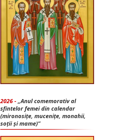
2026 -
„Anul comemorativ al
sfintelor femei din calendar
(mironosițe, mu­cenițe, monahii,
soții și mame)”