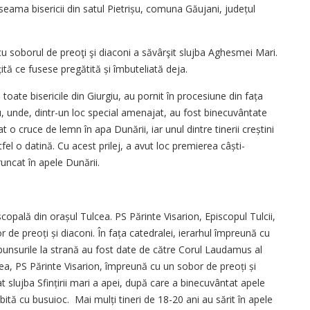
eama bisericii din satul Pietrișu, comuna Găujani, județul
cu soborul de preoţi şi diaconi a săvârşit slujba Aghesmei Mari.
n­țită ce fusese pregătită și îmbuteliată deja.
a toate bisericile din Giurgiu, au pornit în procesiune din fața
u, unde, dintr-un loc special amenajat, au fost binecuvântate
cat o cruce de lemn în apa Dunării, iar unul dintre tinerii creștini
fel o datină. Cu acest prilej, a avut loc premierea câști­
runcat în apele Dunării.
copală din orașul Tulcea. PS Părinte Visarion, Episcopul Tulcii,
r de preoți și diaconi. În fața catedralei, ierarhul împreună cu
unsurile la strană au fost date de către Corul Laudamus al
cea, PS Părinte Visarion, împreună cu un sobor de preoți și
at slujba Sfințirii mari a apei, după care a binecuvântat apele
ită cu busuioc. Mai mulți tineri de 18-20 ani au sărit în apele