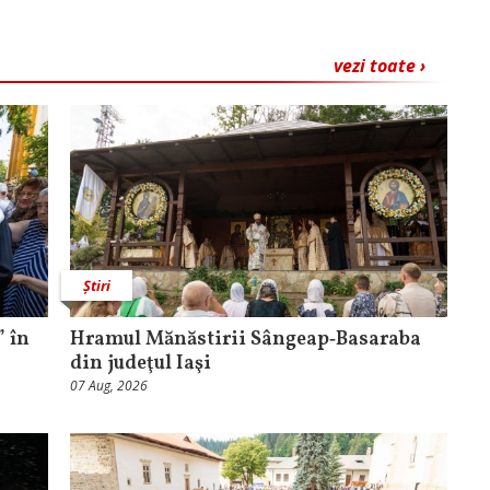
vezi toate ›
Știri
 în
Hramul Mănăstirii Sângeap‑Basaraba
din judeţul Iaşi
07 Aug, 2026