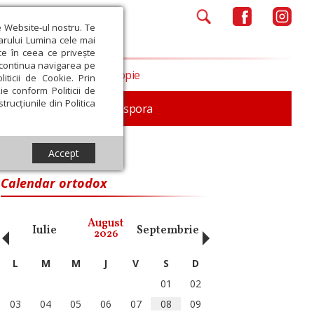
e Website-ul nostru. Te
iarului Lumina cele mai
ce în ceea ce privește
a continua navigarea pe
Opinii
Filantropie
iticii de Cookie. Prin
ie conform Politicii de
trucțiunile din Politica
In memoriam
Diaspora
Accept
Calendar ortodox
‹
›
August
Iulie
Septembrie
Octombrie
Noiembri
2026
L
M
M
J
V
S
D
01
02
03
04
05
06
07
08
09