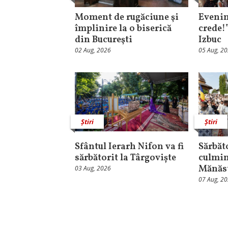
Moment de rugăciune şi
Evenim
împlinire la o biserică
crede!
din Bucureşti
Izbuc
02 Aug, 2026
05 Aug, 2
Știri
Știri
Sfântul Ierarh Nifon va fi
Sărbăt
sărbătorit la Târgoviște
culmin
Mănăst
03 Aug, 2026
07 Aug, 2