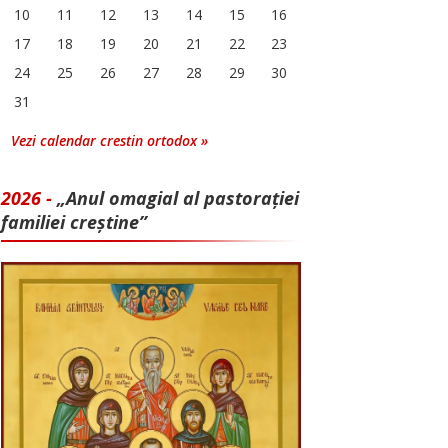
10
11
12
13
14
15
16
17
18
19
20
21
22
23
24
25
26
27
28
29
30
31
Vezi calendar crestin ortodox »
2026 -
„Anul omagial al pastorației
familiei creștine”