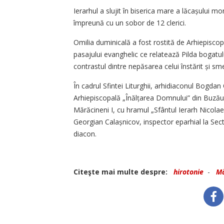
Ierarhul a slujit în biserica mare a lăcașului mo
împreună cu un sobor de 12 clerici.
Omilia duminicală a fost rostită de Arhiepiscopu
pasajului evanghelic ce relatează Pilda bogatulu
contrastul dintre nepăsarea celui înstărit și sme
În cadrul Sfintei Liturghii, arhidiaconul Bogdan 
Arhiepiscopală „Înălțarea Domnului” din Buzău,
Mărăcineni I, cu hramul „Sfântul Ierarh Nicolae”
Georgian Calaș­ni­cov, inspector eparhial la Sect
diacon.
Citeşte mai multe despre:
hirotonie
-
Mă