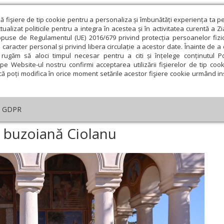
ză fişiere de tip cookie pentru a personaliza și îmbunătăți experiența ta p
alizat politicile pentru a integra în acestea și în activitatea curentă a Z
opuse de Regulamentul (UE) 2016/679 privind protecția persoanelor fizi
 caracter personal și privind libera circulație a acestor date. Înainte de 
eologie și spiritualitate
Educaţie și Cultură
Societate
rugăm să aloci timpul necesar pentru a citi și înțelege conținutul Pol
pe Website-ul nostru confirmi acceptarea utilizării fişierelor de tip cook
că poți modifica în orice moment setările acestor fişiere cookie urmând ins
An omagial
Comunicate de presă
Documentar
GDPR
rotonii la mănăstirea buzoiană Ciolanu
a buzoiană Ciolanu
ie
Februarie
Martie
Aprilie
Mai
Iunie