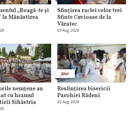
entul „Roagă-te și
Sfințirea raclei celor trei
” la Mănăstirea
Sfinte Cuvioase de la
Văratec
026
03 Aug, 2026
Știri
orile nemţene au
Resfințirea bisericii
at cu hramul
Parohiei Rădeni
irii Sihăstria
02 Aug, 2026
026