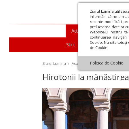
Ziarul Lumina utilizea
informăm că ne-am actu
recente modificări pr
prelucrarea datelor cu
Actualitate religioasă
T
Website-ul nostru te 
continuarea navigării 
Cookie. Nu uita totuși 
Știri
Mesaje și cuvântări
de Cookie.
Politica de Cookie
Ziarul Lumina
›
Actualitate religioasă
›
Știri
›
Hi
Hirotonii la mănăstire
st
Septembrie
Octombrie
Noiembrie
Decembrie
Ianuar