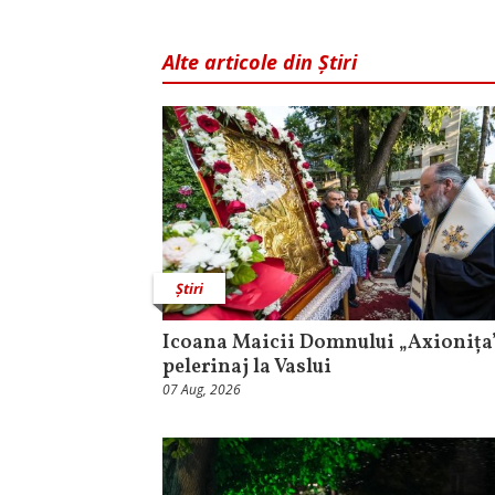
Alte articole din Știri
Știri
Icoana Maicii Domnului „Axionița”
pelerinaj la Vaslui
07 Aug, 2026