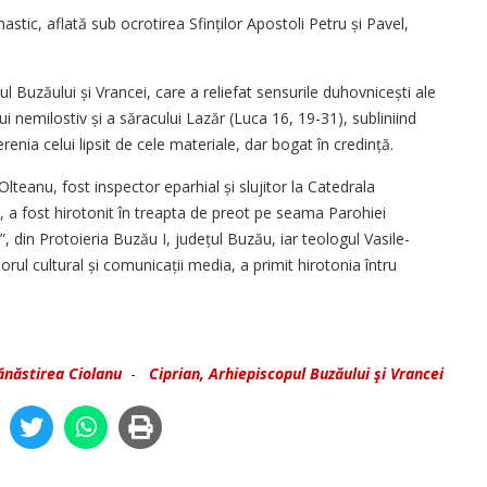
nastic, aflată sub ocrotirea Sfinților Apostoli Petru și Pavel,
l Buzăului și Vrancei, care a reliefat sensurile duhov­nicești ale
i nemilostiv și a săracului Lazăr (Luca 16, 19-31), subliniind
renia celui lipsit de cele materiale, dar bogat în credință.
Olteanu, fost inspector eparhial și slujitor la Catedrala
 a fost hirotonit în treapta de preot pe seama Parohiei
, din Protoieria Buzău I, județul Buzău, iar teologul Vasile-
orul cultural și comunicații media, a primit hirotonia întru
năstirea Ciolanu
-
Ciprian, Arhiepiscopul Buzăului şi Vrancei