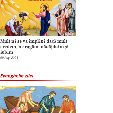
Mult ni se va împlini dacă mult
credem, ne rugăm, nădăjduim și
iubim
09 Aug, 2026
Evanghelia zilei