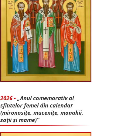
2026 -
„Anul comemorativ al
sfintelor femei din calendar
(mironosițe, mu­cenițe, monahii,
soții și mame)”