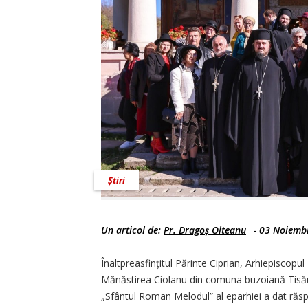
Știri
Un articol de:
Pr. Dragoș Olteanu
-
03 Noiemb
Înaltpreasfințitul Părinte Ciprian, Arhiepiscopul
Mănăstirea Ciolanu din comuna buzoiană Tisău, 
„Sfântul Roman Melodul” al eparhiei a dat răspu