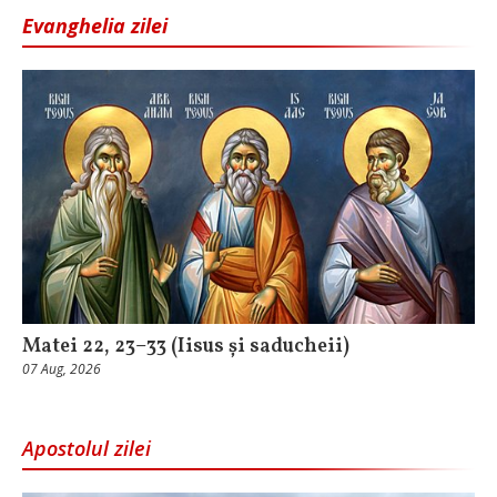
Evanghelia zilei
Matei 22, 23–33 (Iisus și saducheii)
07 Aug, 2026
Apostolul zilei