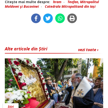
Citeşte mai multe despre:
hram
-
Teofan, Mitropolitul
Moldovei şi Bucovinei
-
Catedrala Mitropolitană din Iași
Alte articole din Știri
vezi toate ›
Știri