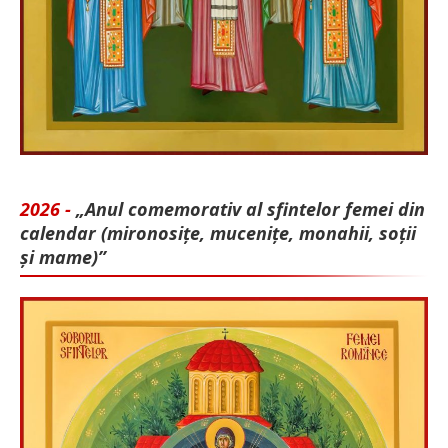
2026 -
„Anul comemorativ al sfintelor femei din
calendar (mironosițe, mu­cenițe, monahii, soții
și mame)”