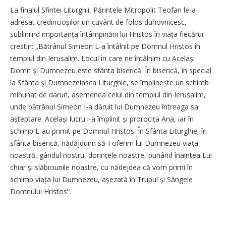
La finalul Sfintei Liturghii, Părintele Mitropolit Teofan le-a
adresat credincioșilor un cuvânt de folos duhovnicesc,
subliniind impor­tanța întâmpinării lui Hristos în viața fiecărui
creștin: „Bătrânul Simeon L-a întâlnit pe Domnul Hristos în
templul din Ierusalim. Locul în care ne întâlnim cu Același
Domn și Dumnezeu este sfânta biserică. În biserică, în special
la Sfânta și Dumnezeiasca Liturghie, se împli­nește un schimb
minunat de daruri, asemenea celui din templul din Ierusalim,
unde bătrânul Simeon I-a dăruit lui Dumnezeu întreaga sa
așteptare. Același lucru l-a împlinit și prorocița Ana, iar în
schimb L-au primit pe Domnul Hristos. În Sfânta Liturghie, în
sfânta biserică, nădăjduim să-I oferim lui Dumnezeu viața
noastră, gândul nostru, dorințele noastre, punând înaintea Lui
chiar și slăbiciunile noastre, cu nădejdea că vom primi în
schimb viața lui Dumnezeu, așezată în Trupul și Sângele
Domnului Hristos”.