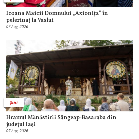
Icoana Maicii Domnului „Axionița” în
pelerinaj la Vaslui
07 Aug, 2026
Știri
Hramul Mănăstirii Sângeap‑Basaraba din
judeţul Iaşi
07 Aug, 2026