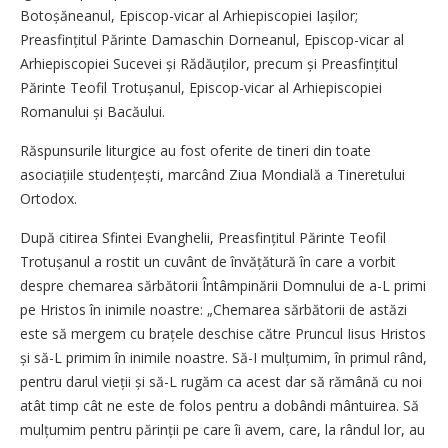
Botoșăneanul, Episcop-vicar al Arhiepiscopiei Iașilor;
Preasfințitul Părinte Damaschin Dorneanul, Episcop-vicar al
Arhiepiscopiei Sucevei și Rădăuților, precum și Preasfințitul
Părinte Teofil Trotușanul, Episcop-vicar al Arhiepiscopiei
Romanului și Bacăului.
Răspunsurile liturgice au fost oferite de tineri din toate
asociațiile studențești, marcând Ziua Mondială a Tineretului
Ortodox.
După citirea Sfintei Evanghelii, Preasfințitul Părinte Teofil
Trotușanul a rostit un cuvânt de învățătură în care a vorbit
despre chemarea sărbătorii Întâmpinării Domnului de a-L primi
pe Hristos în inimile noastre: „Chemarea sărbătorii de astăzi
este să mergem cu brațele deschise către Pruncul Iisus Hristos
și să-L primim în inimile noastre. Să-I mulțumim, în primul rând,
pentru darul vieții și să-L rugăm ca acest dar să rămână cu noi
atât timp cât ne este de folos pentru a dobândi mântuirea. Să
mulțumim pentru părinții pe care îi avem, care, la rândul lor, au