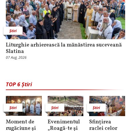
Știri
Liturghie arhierească la mănăstirea suceveană
Slatina
07 Aug, 2026
TOP 6 Știri
Știri
Știri
Știri
Moment de
Evenimentul
Sfințirea
rugăciune şi
„Roagă-te și
raclei celor