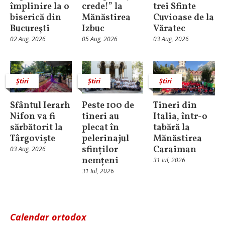
împlinire la o
crede!” la
trei Sfinte
biserică din
Mănăstirea
Cuvioase de la
Bucureşti
Izbuc
Văratec
02 Aug, 2026
05 Aug, 2026
03 Aug, 2026
Știri
Știri
Știri
Sfântul Ierarh
Peste 100 de
Tineri din
Nifon va fi
tineri au
Italia, într-o
sărbătorit la
plecat în
tabără la
Târgoviște
pelerinajul
Mănăstirea
sfinților
Caraiman
03 Aug, 2026
nemțeni
31 Iul, 2026
31 Iul, 2026
Calendar ortodox