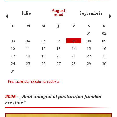
‹
›
August
Iulie
Septembrie
O
2026
L
M
M
J
V
S
D
01
02
03
04
05
06
07
08
09
10
11
12
13
14
15
16
17
18
19
20
21
22
23
24
25
26
27
28
29
30
31
Vezi calendar crestin ortodox »
2026 -
„Anul omagial al pastorației familiei
creștine”