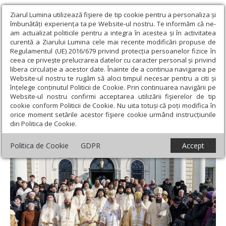
Ziarul Lumina utilizează fişiere de tip cookie pentru a personaliza și
îmbunătăți experiența ta pe Website-ul nostru. Te informăm că ne-
am actualizat politicile pentru a integra în acestea și în activitatea
curentă a Ziarului Lumina cele mai recente modificări propuse de
Regulamentul (UE) 2016/679 privind protecția persoanelor fizice în
ceea ce privește prelucrarea datelor cu caracter personal și privind
libera circulație a acestor date. Înainte de a continua navigarea pe
Website-ul nostru te rugăm să aloci timpul necesar pentru a citi și
Ziarul Lumina
›
Actualitate religioasă
›
Știri
›
Hramul istoric al
înțelege conținutul Politicii de Cookie. Prin continuarea navigării pe
Catedralei Mitropolitane din Iași
Website-ul nostru confirmi acceptarea utilizării fişierelor de tip
cookie conform Politicii de Cookie. Nu uita totuși că poți modifica în
Hramul istoric al Catedralei Mitropolitane
orice moment setările acestor fişiere cookie urmând instrucțiunile
din Politica de Cookie.
din Iași
Politica de Cookie
GDPR
Accept