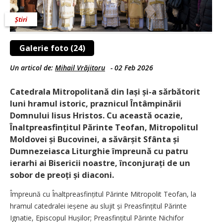
Știri
Galerie foto (24)
Un articol de:
Mihail Vrăjitoru
-
02 Feb 2026
Catedrala Mitropolitană din Iași și-a sărbătorit
luni hramul istoric, praznicul Întâmpinării
Domnului Iisus Hristos. Cu această ocazie,
Înaltpreasfințitul Părinte Teofan, Mitropolitul
Moldovei și Bucovinei, a săvârșit Sfânta și
Dumnezeiasca Liturghie împreună cu patru
ierarhi ai Bisericii noastre, înconjurați de un
sobor de preoți și diaconi.
Împreună cu Înaltpreasfințitul Părinte Mitropolit Teofan, la
hramul catedralei ieșene au slujit și Preasfințitul Părinte
Ignatie, Episcopul Hușilor; Preasfințitul Părinte Nichifor