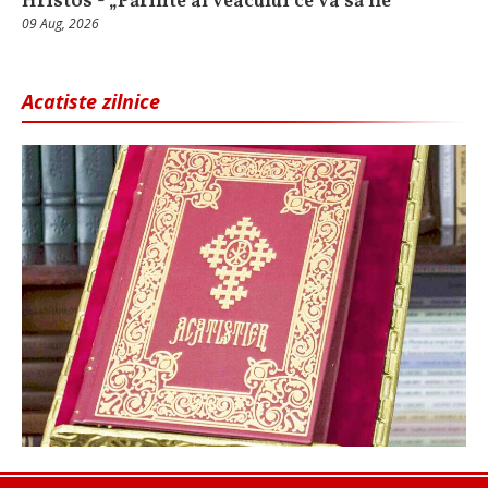
Hristos - „Părinte al veacului ce va să fie”
09 Aug, 2026
Acatiste zilnice