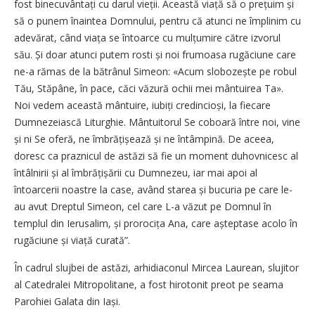
fost binecuvântați cu darul vieții. Această viață să o prețuim și
să o punem înaintea Domnului, pentru că atunci ne împlinim cu
adevărat, când viața se întoarce cu mulțumire către izvorul
său. Și doar atunci putem rosti și noi frumoasa rugăciune care
ne-a rămas de la bătrânul Simeon: «Acum slobozește pe robul
Tău, Stăpâne, în pace, căci văzură ochii mei mântuirea Ta».
Noi vedem această mântuire, iubiți credincioși, la fiecare
Dumnezeiască Liturghie. Mântuitorul Se coboară între noi, vine
și ni Se oferă, ne îmbră­țișează și ne întâmpină. De aceea,
doresc ca praznicul de astăzi să fie un moment duhovnicesc al
întâlnirii și al îmbrățișării cu Dumnezeu, iar mai apoi al
întoarcerii noastre la case, având starea și bucuria pe care le-
au avut Dreptul Simeon, cel care L-a văzut pe Domnul în
templul din Ierusalim, și prorocița Ana, care așteptase acolo în
rugăciune și viață curată”.
În cadrul slujbei de astăzi, arhidiaconul Mircea Laurean, slujitor
al Catedralei Mitropolitane, a fost hirotonit preot pe seama
Parohiei Galata din Iași.