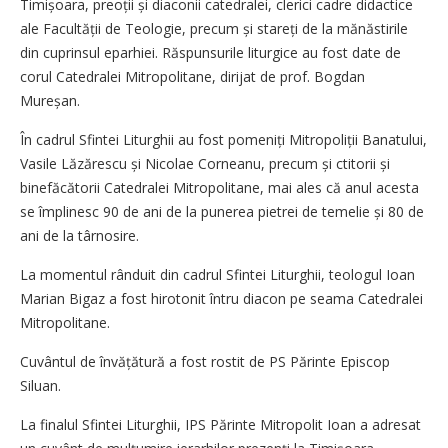
Timișoara, preoții și diaconii catedralei, clerici cadre didactice
ale Facultății de Teologie, precum și stareți de la mănăstirile
din cuprinsul eparhiei. Răspunsurile liturgice au fost date de
corul Catedralei Mitropolitane, dirijat de prof. Bogdan
Mureșan.
În cadrul Sfintei Liturghii au fost pomeniți Mitropoliții Banatului,
Vasile Lăzărescu și Nicolae Corneanu, precum și ctitorii și
binefăcătorii Catedralei Mitropolitane, mai ales că anul acesta
se împlinesc 90 de ani de la punerea pietrei de temelie și 80 de
ani de la târnosire.
La momentul rânduit din cadrul Sfintei Liturghii, teologul Ioan
Marian Bigaz a fost hirotonit întru diacon pe seama Catedralei
Mitropolitane.
Cuvântul de învățătură a fost rostit de PS Părinte Episcop
Siluan.
La finalul Sfintei Liturghii, IPS Părinte Mitropolit Ioan a adresat