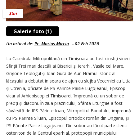
Știri
Galerie foto (1)
Un articol de:
Pr. Marius Mircia
-
02 Feb 2026
La Catedrala Mitropolitană din Timișoara au fost cinstiți vineri
Sfinții Trei mari dascăli ai Bisericii și Ierarhi, Vasile cel Mare,
Grigorie Teologul și Ioan Gură de Aur. Hramul istoric al
lăcașului a debutat în seara de ajun cu slujba Vecerniei cu Litia
și Utrenia, oficiate de PS Părinte Paisie Lugojeanul, Episcop-
vicar al Arhiepiscopiei Timi­șoarei, împreună cu un sobor de
preoți și diaconi. În ziua praznicului, Sfânta Liturghie a fost
săvârșită de IPS Părinte Ioan, Mitropolitul Banatului, împreună
cu PS Părinte Siluan, Episcopul ortodox român din Ungaria, și
PS Părinte Paisie Lugojeanul. Din sobor au făcut parte clerici
ostenitori de la Centrul eparhial, protopopii municipiului