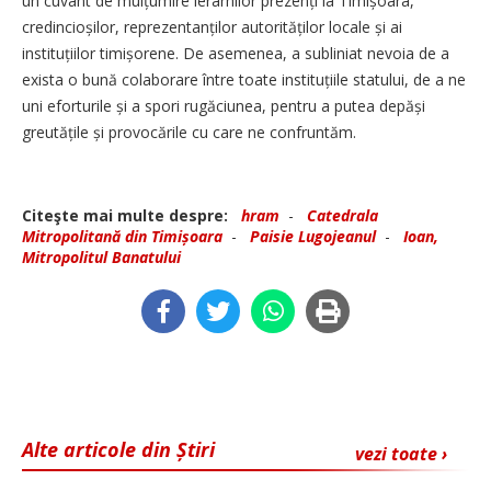
un cuvânt de mulțumire ierarhilor prezenți la Timișoara,
credincio­șilor, reprezentanților autorităților locale și ai
instituțiilor timișorene. De asemenea, a subliniat nevoia de a
exista o bună colaborare între toate instituțiile statului, de a ne
uni eforturile și a spori rugăciunea, pentru a putea depăși
greutățile și provocările cu care ne confruntăm.
Citeşte mai multe despre:
hram
-
Catedrala
Mitropolitană din Timișoara
-
Paisie Lugojeanul
-
Ioan,
Mitropolitul Banatului
Alte articole din Știri
vezi toate ›