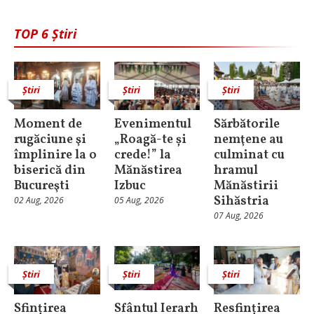
TOP 6 Știri
Știri
Știri
Știri
Moment de
Evenimentul
Sărbătorile
rugăciune şi
„Roagă-te și
nemţene au
împlinire la o
crede!” la
culminat cu
biserică din
Mănăstirea
hramul
Bucureşti
Izbuc
Mănăstirii
Sihăstria
02 Aug, 2026
05 Aug, 2026
07 Aug, 2026
Știri
Știri
Știri
Sfințirea
Sfântul Ierarh
Resfințirea