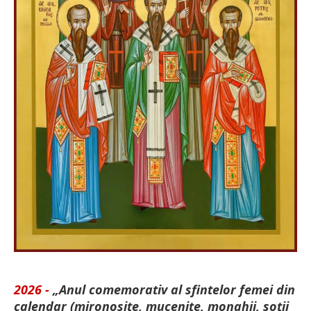
2026 -
„Anul comemorativ al sfintelor femei din
calendar (mironosițe, mu­cenițe, monahii, soții