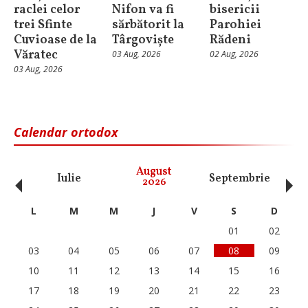
raclei celor
Nifon va fi
bisericii
trei Sfinte
sărbătorit la
Parohiei
Cuvioase de la
Târgoviște
Rădeni
Văratec
03 Aug, 2026
02 Aug, 2026
03 Aug, 2026
Calendar ortodox
‹
›
August
Iulie
Septembrie
O
2026
L
M
M
J
V
S
D
01
02
03
04
05
06
07
08
09
10
11
12
13
14
15
16
17
18
19
20
21
22
23