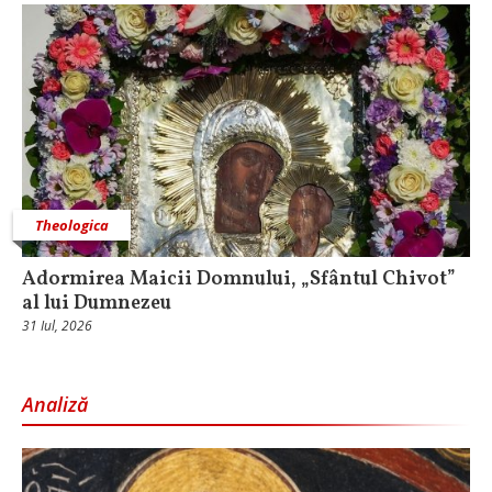
Theologica
Adormirea Maicii Domnului, „Sfântul Chivot”
al lui Dumnezeu
31 Iul, 2026
Analiză