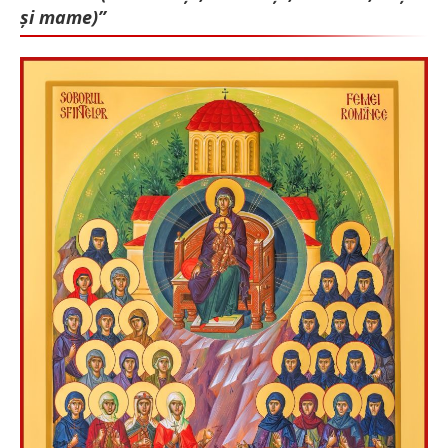
și mame)”