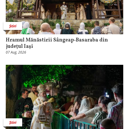
Știri
Hramul Mănăstirii Sângeap‑Basaraba din
judeţul Iaşi
07 Aug, 2026
Știri