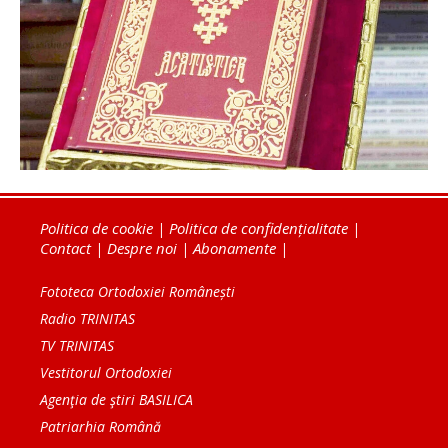
Politica de cookie
|
Politica de confidențialitate
|
Contact
|
Despre noi
|
Abonamente
|
Fototeca Ortodoxiei Românești
Radio TRINITAS
TV TRINITAS
Vestitorul Ortodoxiei
Agenţia de ştiri BASILICA
Patriarhia Română