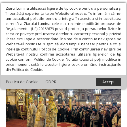
Ziarul Lumina utilizează fişiere de tip cookie pentru a personaliza și
îmbunătăți experiența ta pe Website-ul nostru. Te informăm că ne-
am actualizat politicile pentru a integra în acestea și în activitatea
curentă a Ziarului Lumina cele mai recente modificări propuse de
Regulamentul (UE) 2016/679 privind protecția persoanelor fizice în
ceea ce privește prelucrarea datelor cu caracter personal și privind
libera circulație a acestor date. Înainte de a continua navigarea pe
Website-ul nostru te rugăm să aloci timpul necesar pentru a citi și
Ziarul Lumina
›
Actualitate religioasă
›
Știri
›
Hramul istoric al
înțelege conținutul Politicii de Cookie. Prin continuarea navigării pe
Catedralei Mitropolitane din Timișoara
Website-ul nostru confirmi acceptarea utilizării fişierelor de tip
cookie conform Politicii de Cookie. Nu uita totuși că poți modifica în
Hramul istoric al Catedralei Mitropolitane
orice moment setările acestor fişiere cookie urmând instrucțiunile
din Politica de Cookie.
din Timișoara
Politica de Cookie
GDPR
Accept