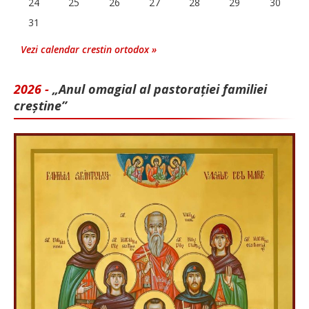
24
25
26
27
28
29
30
31
Vezi calendar crestin ortodox »
2026 -
„Anul omagial al pastorației familiei
creștine”