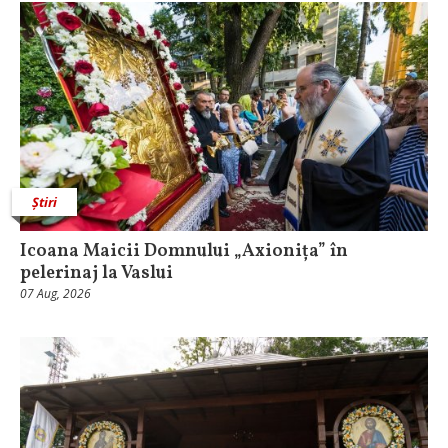
Știri
Icoana Maicii Domnului „Axionița” în
pelerinaj la Vaslui
07 Aug, 2026