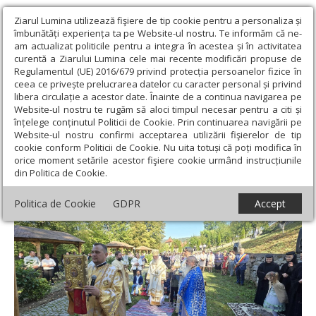
Ziarul Lumina utilizează fişiere de tip cookie pentru a personaliza și
îmbunătăți experiența ta pe Website-ul nostru. Te informăm că ne-
am actualizat politicile pentru a integra în acestea și în activitatea
curentă a Ziarului Lumina cele mai recente modificări propuse de
Regulamentul (UE) 2016/679 privind protecția persoanelor fizice în
ceea ce privește prelucrarea datelor cu caracter personal și privind
libera circulație a acestor date. Înainte de a continua navigarea pe
Website-ul nostru te rugăm să aloci timpul necesar pentru a citi și
Ziarul Lumina
›
Actualitate religioasă
›
Știri
›
Hramul Mănăstirii
înțelege conținutul Politicii de Cookie. Prin continuarea navigării pe
Ciucea, judeţul Cluj
Website-ul nostru confirmi acceptarea utilizării fişierelor de tip
cookie conform Politicii de Cookie. Nu uita totuși că poți modifica în
Hramul Mănăstirii Ciucea, judeţul Cluj
orice moment setările acestor fişiere cookie urmând instrucțiunile
din Politica de Cookie.
Politica de Cookie
GDPR
Accept