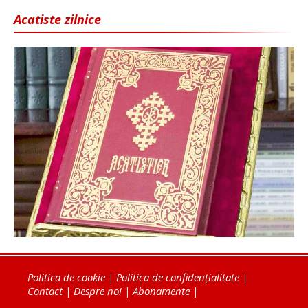
Acatiste zilnice
Politica de cookie
|
Politica de confidențialitate
|
Contact
|
Despre noi
|
Abonamente
|