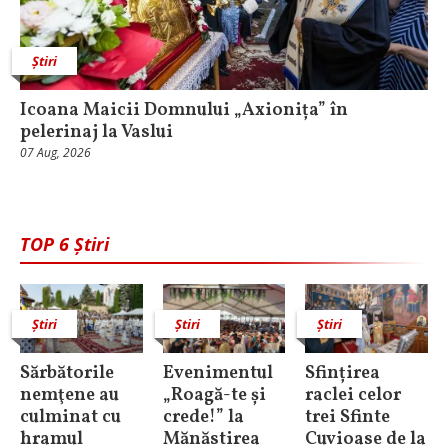
Știri
Icoana Maicii Domnului „Axionița” în
pelerinaj la Vaslui
07 Aug, 2026
TOP 6 Știri
Știri
Știri
Știri
Sărbătorile
Evenimentul
Sfințirea
nemţene au
„Roagă-te și
raclei celor
culminat cu
crede!” la
trei Sfinte
hramul
Mănăstirea
Cuvioase de la