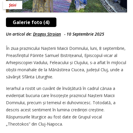
Știri
Galerie foto (4)
Un articol de:
Dragoș Stroian
-
10 Septembrie 2025
În ziua praznicului Nașterii Maicii Domnului, luni, 8 septembrie,
Preasfințitul Părinte Samuel Bistrițeanul, Episcopul-vicar al
Arhiepiscopiei Vadului, Feleacului și Clujului, s-a aflat în mijlocul
obștii monahale de la Mănăstirea Ciucea, județul Cluj, unde a
săvârşit Sfânta Liturghie.
Ierarhul a rostit un cuvânt de învățătură în cadrul căruia a
evidențiat bucuria care însoțește praznicul Nașterii Maicii
Domnului, precum și temeiul ei duhovnicesc. Totodată, a
descris acest sentiment în lumina credinței creștine.
Răspunsurile liturgice au fost date de Grupul vocal
„Theotokos” din Cluj-Napoca.