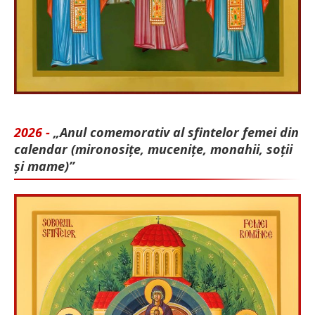
2026 -
„Anul comemorativ al sfintelor femei din
calendar (mironosițe, mu­cenițe, monahii, soții
și mame)”