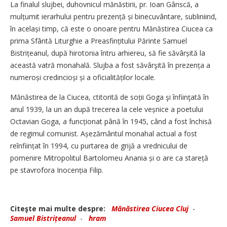
La finalul slujbei, duhovnicul mănăstirii, pr. Ioan Gânscă, a
mulțumit ierarhului pentru prezență și binecuvântare, subliniind,
în același timp, că este o onoare pentru Mănăstirea Ciucea ca
prima Sfântă Liturghie a Preasfințitului Părinte Samuel
Bistrițeanul, după hirotonia întru arhiereu, să fie săvârșită la
această vatră monahală. Slujba a fost săvârşită în prezența a
numeroși credincioși și a oficialităților locale.
Mănăstirea de la Ciucea, ctitorită de soții Goga şi înfiinţată în
anul 1939, la un an după trecerea la cele veșnice a poetului
Octavian Goga, a funcționat până în 1945, când a fost închisă
de regimul comunist. Așezământul monahal actual a fost
reînființat în 1994, cu purtarea de grijă a vrednicului de
pomenire Mitropolitul Bartolomeu Anania și o are ca stareță
pe stavrofora Inocenția Filip.
Citeşte mai multe despre:
Mănăstirea Ciucea Cluj
-
Samuel Bistrițeanul
-
hram