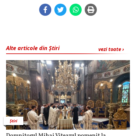
Alte articole din Știri
vezi toate ›
Știri
Domnitorul Mihai Viteazul pomenit la