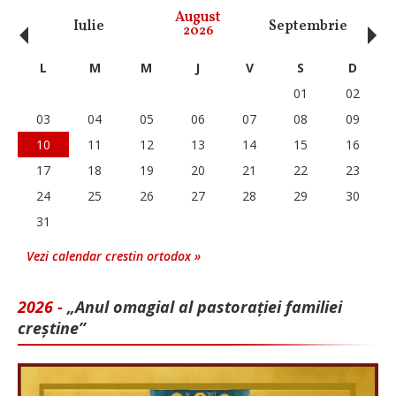
‹
›
August
Iulie
Septembrie
O
2026
L
M
M
J
V
S
D
01
02
03
04
05
06
07
08
09
10
11
12
13
14
15
16
17
18
19
20
21
22
23
24
25
26
27
28
29
30
31
Vezi calendar crestin ortodox »
2026 -
„Anul omagial al pastorației familiei
creștine”