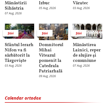
Mănăstirii
Izbuc
Văratec
Sihăstria
05 Aug, 2026
03 Aug, 2026
07 Aug, 2026
Știri
Știri
Știri
Sfântul Ierarh
Domnitorul
Mănăstirea
Nifon va fi
Mihai
Lainici, reper
sărbătorit la
Viteazul
de slujire şi
Târgoviște
pomenit la
comuniune
Catedrala
03 Aug, 2026
07 Aug, 2026
Patriarhală
09 Aug, 2026
Calendar ortodox