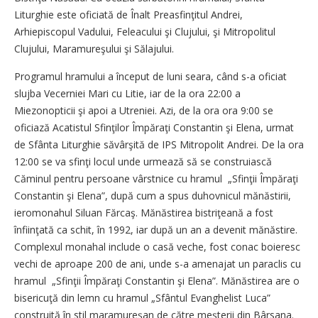
Liturghie este oficiată de Înalt Preasfinţitul Andrei,
Arhiepiscopul Vadului, Feleacului şi Clujului, şi Mitropolitul
Clujului, Maramureşului şi Sălajului.
Programul hramului a început de luni seara, când s-a oficiat
slujba Vecerniei Mari cu Litie, iar de la ora 22:00 a
Miezonopticii şi apoi a Utreniei. Azi, de la ora ora 9:00 se
oficiază Acatistul Sfinţilor Împăraţi Constantin şi Elena, urmat
de Sfânta Liturghie săvârşită de IPS Mitropolit Andrei. De la ora
12:00 se va sfinţi locul unde urmează să se construiască
Căminul pentru persoane vârstnice cu hramul „Sfinţii Împăraţi
Constantin şi Elena”, după cum a spus duhovnicul mănăstirii,
ieromonahul Siluan Fărcaş. Mănăstirea bistriţeană a fost
înfiinţată ca schit, în 1992, iar după un an a devenit mănăstire.
Complexul monahal include o casă veche, fost conac boieresc
vechi de aproape 200 de ani, unde s-a amenajat un paraclis cu
hramul „Sfinţii Împăraţi Constantin şi Elena”. Mănăstirea are o
bisericuţă din lemn cu hramul „Sfântul Evanghelist Luca”
construită în stil maramureşan de către meşterii din Bârsana.