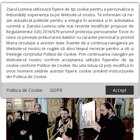
Ziarul Lumina utilizează fişiere de tip cookie pentru a personaliza și
îmbunătăți experiența ta pe Website-ul nostru. Te informăm că ne-
am actualizat politicile pentru a integra în acestea și în activitatea
curentă a Ziarului Lumina cele mai recente modificări propuse de
Regulamentul (UE) 2016/679 privind protecția persoanelor fizice în
ceea ce privește prelucrarea datelor cu caracter personal și privind
libera circulație a acestor date. Înainte de a continua navigarea pe
Website-ul nostru te rugăm să aloci timpul necesar pentru a citi și
Ziarul Lumina
›
Actualitate religioasă
›
Știri
›
Hramul Sfinţilor
înțelege conținutul Politicii de Cookie. Prin continuarea navigării pe
Împăraţi Constantin şi Elena
Website-ul nostru confirmi acceptarea utilizării fişierelor de tip
cookie conform Politicii de Cookie. Nu uita totuși că poți modifica în
Hramul Sfinţilor Împăraţi Constantin şi
orice moment setările acestor fişiere cookie urmând instrucțiunile
din Politica de Cookie.
Elena
Politica de Cookie
GDPR
Accept