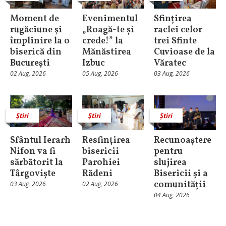
Moment de
Evenimentul
Sfințirea
rugăciune şi
„Roagă-te și
raclei celor
împlinire la o
crede!” la
trei Sfinte
biserică din
Mănăstirea
Cuvioase de la
Bucureşti
Izbuc
Văratec
02 Aug, 2026
05 Aug, 2026
03 Aug, 2026
Știri
Știri
Știri
Sfântul Ierarh
Resfințirea
Recunoaștere
Nifon va fi
bisericii
pentru
sărbătorit la
Parohiei
slujirea
Târgoviște
Rădeni
Bisericii și a
comunității
03 Aug, 2026
02 Aug, 2026
04 Aug, 2026