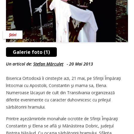
Știri
Galerie foto (1)
Un articol de:
Ștefan Mărculeţ
-
20 Mai 2013
Biserica Ortodoxă îi cinsteşte azi, 21 mai, pe Sfinţii Împăraţi
întocmai cu Apostolii, Constantin şi mama sa, Elena.
Numeroase lăcaşuri de cult din Transilvania organizează
diferite evenimente cu caracter duhovnicesc cu prilejul
sărbătoririi hramului.
Printre aşezămintele monahale ocrotite de Sfinţii Împăraţi
Constantin şi Elena se află şi Mănăstirea Dobric, judeţul
Bistriţa Năsăud. Cu ocazia sărbătoririi hramului, Sfânta