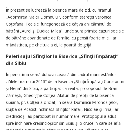
În prezent se lucrează la biserica mare de zid, cu hramul
„Adormirea Maicii Domnului”, conform stareţei Veronica
Coţofană. Tot aici funcţionează de câţiva ani căminul de
bătrâni „Aurel şi Dudica Milea”, unde sunt primite cazuri sociale
de bătrâne abandonate de familie, cu pensii foarte mici, iar
mănăstirea, pe cheltuiala ei, le poartă de grijă.
Pelerinajul Sfinţilor la Biserica „Sfinţii Împăraţi”
din Sibiu
În penultima seară duhovnicească din cadrul manifestărilor
„Zilele hramului 2013” de la Biserica „Sfinţii Împăraţi Constantin
şi Elena” din Sibiu, a participat ca invitat protopopul de Bran-
Zărneşti, Gheorghe Colţea. Alături de preoţii de la biserica
sibiană, pr. Colţea a oficiat, în seara Duminicii Mironosiţelor,
slujba de Acatist închinată Sfinţilor Rafail, Nicolae şi Irina, iar
credincioşii au participat în număr mare. Protopopul a adus
spre închinare credincioşilor din Sibiu şi o cruce în care se află