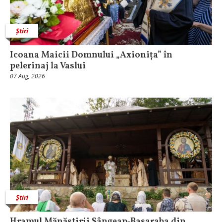
Știri
Icoana Maicii Domnului „Axionița” în
pelerinaj la Vaslui
07 Aug, 2026
Știri
Hramul Mănăstirii Sângeap‑Basaraba din