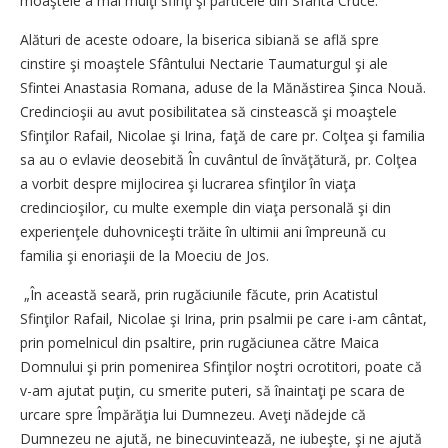
moaştele a mai mulţi sfinţi şi părticele din Sfânta Cruce.
Alături de aceste odoare, la biserica sibiană se află spre
cinstire şi moaştele Sfântului Nectarie Taumaturgul şi ale
Sfintei Anastasia Romana, aduse de la Mănăstirea Şinca Nouă.
Credincioşii au avut posibilitatea să cinstească şi moaştele
Sfinţilor Rafail, Nicolae şi Irina, faţă de care pr. Colţea şi familia
sa au o evlavie deosebită În cuvântul de învăţătură, pr. Colţea
a vorbit despre mijlocirea şi lucrarea sfinţilor în viaţa
credincioşilor, cu multe exemple din viaţa personală şi din
experienţele duhovniceşti trăite în ultimii ani împreună cu
familia şi enoriaşii de la Moeciu de Jos.
„În această seară, prin rugăciunile făcute, prin Acatistul
Sfinţilor Rafail, Nicolae şi Irina, prin psalmii pe care i-am cântat,
prin pomelnicul din psaltire, prin rugăciunea către Maica
Domnului şi prin pomenirea Sfinţilor noştri ocrotitori, poate că
v-am ajutat puţin, cu smerite puteri, să înaintaţi pe scara de
urcare spre Împărăţia lui Dumnezeu. Aveţi nădejde că
Dumnezeu ne ajută, ne binecuvintează, ne iubeşte, şi ne ajută