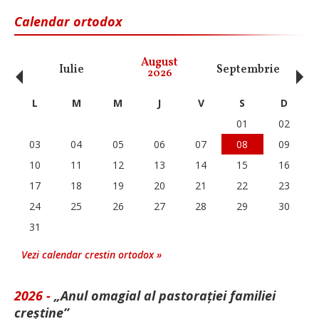
Calendar ortodox
‹
›
August
Iulie
Septembrie
O
2026
L
M
M
J
V
S
D
01
02
03
04
05
06
07
08
09
10
11
12
13
14
15
16
17
18
19
20
21
22
23
24
25
26
27
28
29
30
31
Vezi calendar crestin ortodox »
2026 -
„Anul omagial al pastorației familiei
creștine”