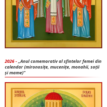
2026 -
„Anul comemorativ al sfintelor femei din
calendar (mironosițe, mu­cenițe, monahii, soții
și mame)”