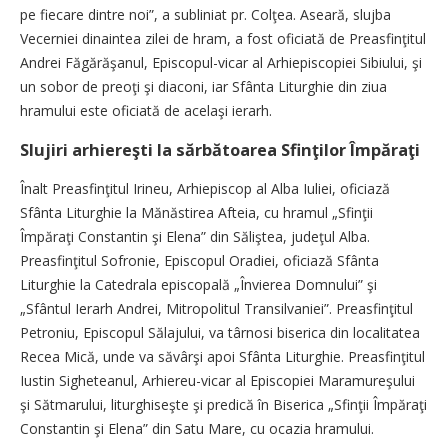
pe fiecare dintre noi”, a subliniat pr. Colţea. Aseară, slujba
Vecerniei dinaintea zilei de hram, a fost oficiată de Preasfinţitul
Andrei Făgărăşanul, Episcopul-vicar al Arhiepiscopiei Sibiului, şi
un sobor de preoţi şi diaconi, iar Sfânta Liturghie din ziua
hramului este oficiată de acelaşi ierarh.
Slujiri arhiereşti la sărbătoarea Sfinţilor Împăraţi
Înalt Preasfinţitul Irineu, Arhiepiscop al Alba Iuliei, oficiază
Sfânta Liturghie la Mănăstirea Afteia, cu hramul „Sfinţii
Împăraţi Constantin şi Elena” din Săliştea, judeţul Alba.
Preasfinţitul Sofronie, Episcopul Oradiei, oficiază Sfânta
Liturghie la Catedrala episcopală „Învierea Domnului” şi
„Sfântul Ierarh Andrei, Mitropolitul Transilvaniei”. Preasfinţitul
Petroniu, Episcopul Sălajului, va târnosi biserica din localitatea
Recea Mică, unde va săvârşi apoi Sfânta Liturghie. Preasfinţitul
Iustin Sigheteanul, Arhiereu-vicar al Episcopiei Maramureşului
şi Sătmarului, liturghiseşte şi predică în Biserica „Sfinţii Împăraţi
Constantin şi Elena” din Satu Mare, cu ocazia hramului.