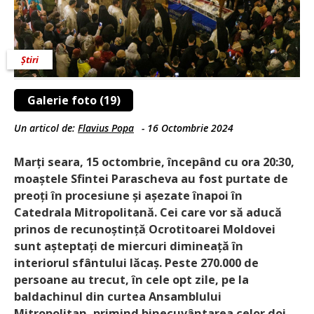
Știri
Galerie foto (19)
Un articol de:
Flavius Popa
-
16 Octombrie 2024
Marți seara, 15 octombrie, începând cu ora 20:30,
moaștele Sfintei Parascheva au fost purtate de
preoți în procesiune și așezate înapoi în
Catedrala Mitropolitană. Cei care vor să aducă
prinos de recunoștință Ocrotitoarei Moldovei
sunt așteptați de miercuri dimineață în
interiorul sfântului lăcaș. Peste 270.000 de
persoane au trecut, în cele opt zile, pe la
baldachinul din curtea Ansamblului
Mitropolitan, primind binecuvântarea celor doi