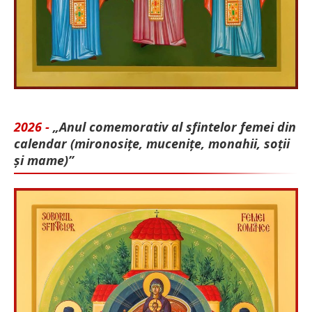
2026 -
„Anul comemorativ al sfintelor femei din
calendar (mironosițe, mu­cenițe, monahii, soții
și mame)”