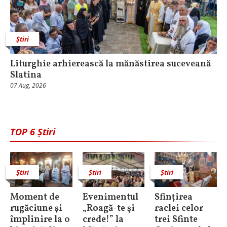
Știri
Liturghie arhierească la mănăstirea suceveană
Slatina
07 Aug, 2026
TOP 6 Știri
Știri
Știri
Știri
Moment de
Evenimentul
Sfințirea
rugăciune şi
„Roagă-te și
raclei celor
împlinire la o
crede!” la
trei Sfinte