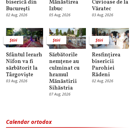
biserică din
Mănăstirea
Cuvioase de la
Bucureşti
Izbuc
Văratec
02 Aug, 2026
05 Aug, 2026
03 Aug, 2026
Știri
Știri
Știri
Sfântul Ierarh
Sărbătorile
Resfințirea
Nifon va fi
nemţene au
bisericii
sărbătorit la
culminat cu
Parohiei
Târgoviște
hramul
Rădeni
Mănăstirii
03 Aug, 2026
02 Aug, 2026
Sihăstria
07 Aug, 2026
Calendar ortodox