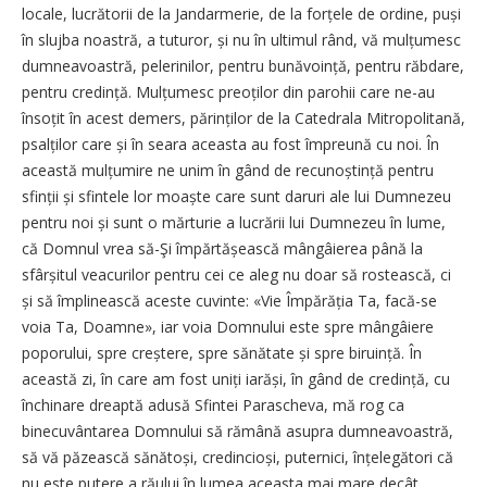
locale, lucrătorii de la Jandarmerie, de la forțele de ordine, puși
în slujba noastră, a tuturor, și nu în ultimul rând, vă mulțumesc
dumneavoastră, pelerinilor, pentru bunăvoință, pentru răbdare,
pentru credință. Mulțumesc preoților din parohii care ne-au
însoțit în acest demers, părinților de la Catedrala Mitropolitană,
psalților care și în seara aceasta au fost împreună cu noi. În
această mulțumire ne unim în gând de recunoștință pentru
sfinții și sfintele lor moaște care sunt daruri ale lui Dumnezeu
pentru noi și sunt o mărturie a lucrării lui Dumnezeu în lume,
că Domnul vrea să-Şi împărtă­șească mângâierea până la
sfârșitul veacurilor pentru cei ce aleg nu doar să rostească, ci
și să împlinească aceste cuvinte: «Vie Împărăția Ta, facă-se
voia Ta, Doamne», iar voia Domnului este spre mângâiere
poporului, spre creștere, spre sănătate și spre biruință. În
această zi, în care am fost uniți iarăși, în gând de credință, cu
închinare dreaptă adusă Sfintei Parascheva, mă rog ca
binecuvântarea Domnului să rămână asupra dumneavoastră,
să vă păzească sănătoși, credincioși, puternici, înțelegători că
nu este putere a răului în lumea aceasta mai mare decât