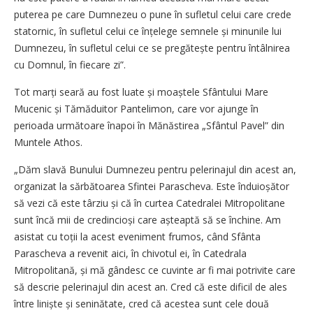
puterea pe care Dumnezeu o pune în sufletul celui care crede
statornic, în sufletul celui ce înțelege semnele și minunile lui
Dumnezeu, în sufletul celui ce se pregătește pentru întâlnirea
cu Domnul, în fiecare zi”.
Tot marți seară au fost luate și moaștele Sfântului Mare
Mucenic și Tămăduitor Pantelimon, care vor ajunge în
perioada următoare înapoi în Mănăstirea „Sfântul Pavel” din
Muntele Athos.
„Dăm slavă Bunului Dumnezeu pentru pelerinajul din acest an,
organizat la sărbătoarea Sfintei Parascheva. Este înduioșător
să vezi că este târziu și că în curtea Catedralei Mitropolitane
sunt încă mii de credincioși care așteaptă să se închine. Am
asistat cu toții la acest eveniment frumos, când Sfânta
Parascheva a revenit aici, în chivotul ei, în Catedrala
Mitropolitană, și mă gândesc ce cuvinte ar fi mai potrivite care
să descrie pelerinajul din acest an. Cred că este dificil de ales
între liniște și seninătate, cred că acestea sunt cele două