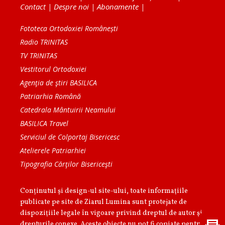
Contact
|
Despre noi
|
Abonamente
|
Fototeca Ortodoxiei Românești
Radio TRINITAS
TV TRINITAS
Vestitorul Ortodoxiei
Agenţia de ştiri BASILICA
Patriarhia Română
Catedrala Mântuirii Neamului
BASILICA Travel
Serviciul de Colportaj Bisericesc
Atelierele Patriarhiei
Tipografia Cărţilor Bisericeşti
Conținutul și design-ul site-ului, toate informaţiile
publicate pe site de Ziarul Lumina sunt protejate de
dispoziţiile legale în vigoare privind dreptul de autor şi
drepturile conexe. Aceste obiecte nu pot fi copiate pentru