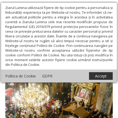
Ziarul Lumina utilizează fişiere de tip cookie pentru a personaliza și
îmbunătăți experiența ta pe Website-ul nostru. Te informăm că ne-
am actualizat politicile pentru a integra în acestea și în activitatea
curentă a Ziarului Lumina cele mai recente modificări propuse de
Regulamentul (UE) 2016/679 privind protecția persoanelor fizice în
ceea ce privește prelucrarea datelor cu caracter personal și privind
libera circulație a acestor date. Înainte de a continua navigarea pe
Website-ul nostru te rugăm să aloci timpul necesar pentru a citi și
Ziarul Lumina
›
Actualitate religioasă
›
Știri
›
Încheierea
înțelege conținutul Politicii de Cookie. Prin continuarea navigării pe
hramului Sfintei Parascheva și bilanțul evenimentului duhovnicesc
Website-ul nostru confirmi acceptarea utilizării fişierelor de tip
cookie conform Politicii de Cookie. Nu uita totuși că poți modifica în
Încheierea hramului Sfintei Parascheva și
orice moment setările acestor fişiere cookie urmând instrucțiunile
din Politica de Cookie.
bilanțul evenimentului duhovnicesc
Politica de Cookie
GDPR
Accept