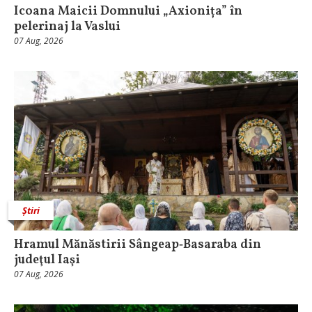
Icoana Maicii Domnului „Axionița” în
pelerinaj la Vaslui
07 Aug, 2026
Știri
Hramul Mănăstirii Sângeap‑Basaraba din
judeţul Iaşi
07 Aug, 2026