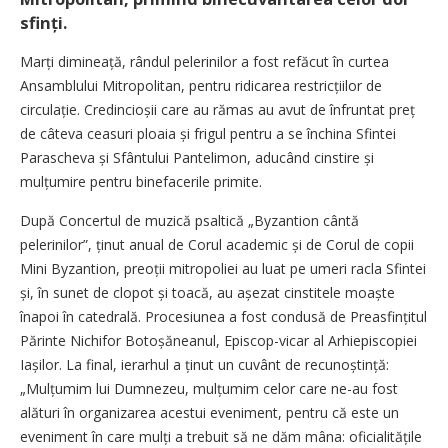
sfinți.
Marți dimineață, rândul pelerinilor a fost refăcut în curtea
Ansamblului Mitropolitan, pentru ridicarea restricțiilor de
circulație. Credincioșii care au rămas au avut de înfruntat preț
de câteva ceasuri ploaia și frigul pentru a se închina Sfintei
Parascheva și Sfântului Pantelimon, aducând cinstire și
mulțumire pentru binefacerile primite.
După Concertul de muzică psaltică „Byzantion cântă
pelerinilor”, ținut anual de Corul academic și de Corul de copii
Mini Byzantion, preoții mitropoliei au luat pe umeri racla Sfintei
și, în sunet de clopot și toacă, au așezat cinstitele moaște
înapoi în catedrală. Procesiunea a fost condusă de Preasfințitul
Părinte Nichifor Boto­șăneanul, Episcop-vicar al Arhiepiscopiei
Iașilor. La final, ierarhul a ținut un cuvânt de recu­noștință:
„Mulțumim lui Dumnezeu, mulțumim celor care ne-au fost
alături în organizarea acestui eveniment, pentru că este un
eveniment în care mulți a trebuit să ne dăm mâna: oficia­litățile