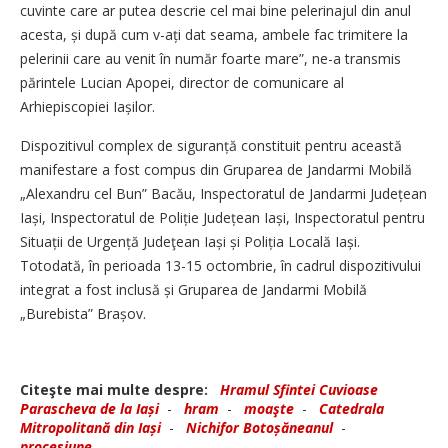
cuvinte care ar putea descrie cel mai bine pelerinajul din anul
acesta, și după cum v-ați dat seama, ambele fac trimitere la
pelerinii care au venit în număr foarte mare”, ne-a transmis
părintele Lucian Apopei, director de comunicare al
Arhiepiscopiei Iașilor.
Dispozitivul complex de siguranță constituit pentru această
manifestare a fost compus din Gruparea de Jandarmi Mobilă
„Alexandru cel Bun” Bacău, Inspectoratul de Jandarmi Județean
Iași, Inspectoratul de Poliție Județean Iași, Inspectoratul pentru
Situații de Urgență Judeţean Iași și Poliția Locală Iași.
Totodată, în perioada 13-15 octombrie, în cadrul dispozitivului
integrat a fost inclusă și Gruparea de Jandarmi Mobilă
„Burebista” Brașov.
Citeşte mai multe despre:
Hramul Sfintei Cuvioase
Parascheva de la Iași
-
hram
-
moaşte
-
Catedrala
Mitropolitană din Iași
-
Nichifor Botoșăneanul
-
procesiune