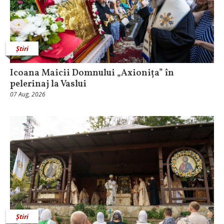
Știri
Icoana Maicii Domnului „Axionița” în
pelerinaj la Vaslui
07 Aug, 2026
Știri