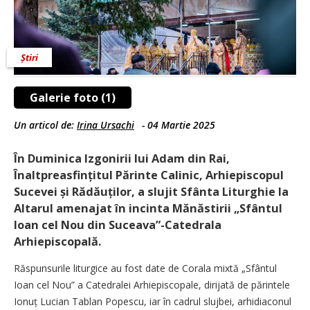
Știri
Galerie foto (1)
Un articol de:
Irina Ursachi
-
04 Martie 2025
În Duminica Izgonirii lui Adam din Rai,
Înaltpreasfințitul Părinte Calinic, Arhiepiscopul
Sucevei și Rădăuților, a slujit Sfânta Liturghie la
Altarul amenajat în incinta Mănăstirii „Sfântul
Ioan cel Nou din Suceava”-Catedrala
Arhiepiscopală.
Răspunsurile liturgice au fost date de Corala mixtă „Sfântul
Ioan cel Nou” a Catedralei Arhiepiscopale, dirijată de părintele
Ionuț Lucian Tablan Popescu, iar în cadrul slujbei, arhidiaconul