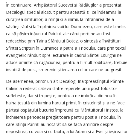
În continuare, Arhipăstorul Sucevei și Rădăuților a prezentat
Decalogul special alcătuit pentru această zi, ce îndeamnă la
curățirea simțurilor, a minții și a inimii, la înfrânarea de a
săvârși răul și la împlinirea voii lui Dumnezeu, care este binele,
ca să pășim înăuntrul Raiului, ale cărui porți ne-au fost
redeschise prin Taina Sfântului Botez, o sinteză a învățăturii
Sfintei Scripturi în Duminica a patra a Triodului, care prin textul
evanghelic rânduit spre lecturare în cadrul Sfintei Liturghii ne
aduce aminte că rugăciunea, pentru a fi mult roditoare, trebuie
însoțită de post, smerenie și iertarea celor care ne-au greșit.
De asemenea, printr-un alt Decalog, Înalt­preasfințitul Părinte
Calinic a reiterat câteva dintre reperele unui post folositor
sufletește, dar și trupește, pentru a ne îmbrăca din nou în
haina țesută din lumina harului primit în cristelniță și a ne face
părtași ospățului bucu­riei împreună cu Mântuitorul Hristos, la
încheierea perioadei pregătitoare pentru post a Triodului, în
care Sfinții Părinți au hotărât să se facă amintire despre
nepostirea, cu voia și cu fapta, a lui Adam și a Evei și ieșirea lor