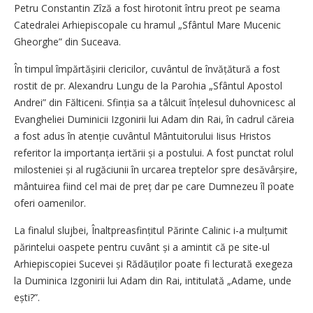
Petru Constantin Zîză a fost hirotonit întru preot pe seama
Catedralei Arhiepiscopale cu hramul „Sfântul Mare Mucenic
Gheorghe” din Suceava.
În timpul împărtășirii clericilor, cuvântul de învățătură a fost
rostit de pr. Alexandru Lungu de la Parohia „Sfântul Apostol
Andrei” din Fălticeni. Sfinția sa a tâlcuit înțelesul duhovnicesc al
Evangheliei Duminicii Izgonirii lui Adam din Rai, în cadrul căreia
a fost adus în atenție cuvântul Mântuitorului Iisus Hristos
referitor la importanța iertării și a postului. A fost punctat rolul
milosteniei și al rugăciunii în urcarea treptelor spre desăvârșire,
mântuirea fiind cel mai de preț dar pe care Dumnezeu îl poate
oferi oamenilor.
La finalul slujbei, Înaltpreasfințitul Părinte Calinic i-a mulțumit
părintelui oaspete pentru cuvânt și a amintit că pe site-ul
Arhiepiscopiei Sucevei și Rădăuților poate fi lecturată exegeza
la Duminica Izgonirii lui Adam din Rai, intitulată „Adame, unde
ești?”.