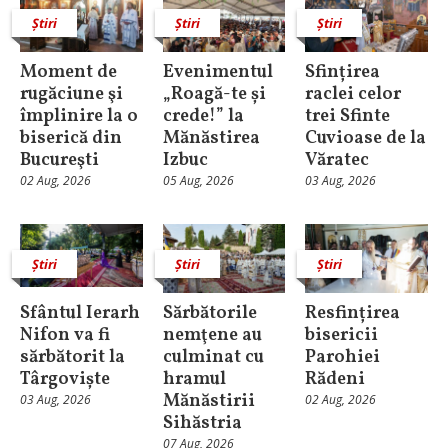
Știri
Știri
Știri
Moment de
Evenimentul
Sfințirea
rugăciune şi
„Roagă-te și
raclei celor
împlinire la o
crede!” la
trei Sfinte
biserică din
Mănăstirea
Cuvioase de la
Bucureşti
Izbuc
Văratec
02 Aug, 2026
05 Aug, 2026
03 Aug, 2026
Știri
Știri
Știri
Sfântul Ierarh
Sărbătorile
Resfințirea
Nifon va fi
nemţene au
bisericii
sărbătorit la
culminat cu
Parohiei
Târgoviște
hramul
Rădeni
Mănăstirii
03 Aug, 2026
02 Aug, 2026
Sihăstria
07 Aug, 2026