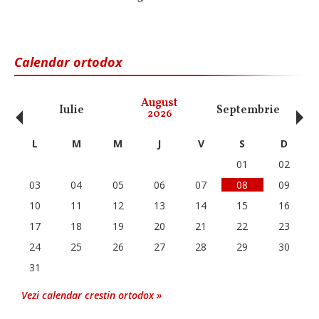
Calendar ortodox
‹
›
August
Iulie
Septembrie
O
2026
L
M
M
J
V
S
D
01
02
03
04
05
06
07
08
09
10
11
12
13
14
15
16
17
18
19
20
21
22
23
24
25
26
27
28
29
30
31
Vezi calendar crestin ortodox »