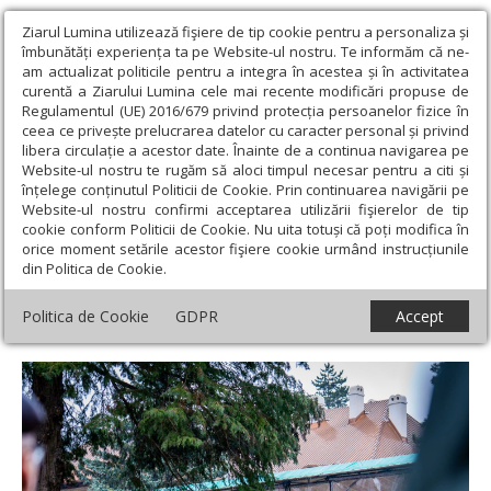
Ziarul Lumina utilizează fişiere de tip cookie pentru a personaliza și
îmbunătăți experiența ta pe Website-ul nostru. Te informăm că ne-
am actualizat politicile pentru a integra în acestea și în activitatea
curentă a Ziarului Lumina cele mai recente modificări propuse de
Regulamentul (UE) 2016/679 privind protecția persoanelor fizice în
ceea ce privește prelucrarea datelor cu caracter personal și privind
libera circulație a acestor date. Înainte de a continua navigarea pe
Website-ul nostru te rugăm să aloci timpul necesar pentru a citi și
Ziarul Lumina
›
Actualitate religioasă
›
Știri
›
Învățătură despre
înțelege conținutul Politicii de Cookie. Prin continuarea navigării pe
post, iertare și neagonisire, la Catedrala Arhiepiscopală din
Website-ul nostru confirmi acceptarea utilizării fişierelor de tip
Suceava
cookie conform Politicii de Cookie. Nu uita totuși că poți modifica în
orice moment setările acestor fişiere cookie urmând instrucțiunile
Învățătură despre post, iertare și
din Politica de Cookie.
neagonisire, la Catedrala Arhiepiscopală
Politica de Cookie
GDPR
Accept
din Suceava