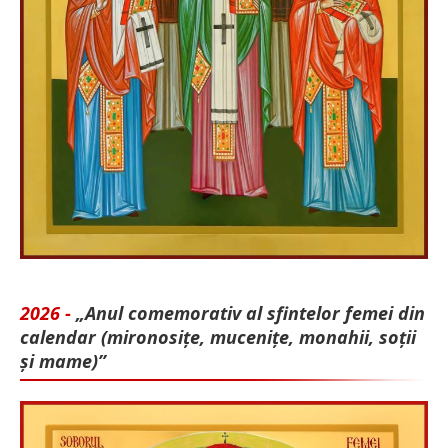
2026 -
„Anul comemorativ al sfintelor femei din
calendar (mironosițe, mu­cenițe, monahii, soții
și mame)”