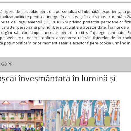
ză fişiere de tip cookie pentru a personaliza și îmbunătăți experiența ta p
alizat politicile pentru a integra în acestea și în activitatea curentă a Z
opuse de Regulamentul (UE) 2016/679 privind protecția persoanelor fizi
 caracter personal și privind libera circulație a acestor date. Înainte de 
eologie și spiritualitate
Educaţie și Cultură
Societate
rugăm să aloci timpul necesar pentru a citi și înțelege conținutul Pol
pe Website-ul nostru confirmi acceptarea utilizării fişierelor de tip cook
că poți modifica în orice moment setările acestor fişiere cookie urmând ins
An omagial
Comunicate de presă
Documentar
GDPR
năstirea Sihăstria Râșcăi înveșmântată în lumină și har
âșcăi înveșmântată în lumină și
ie
Februarie
Martie
Aprilie
Mai
Iunie