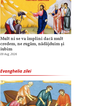
Mult ni se va împlini dacă mult
credem, ne rugăm, nădăjduim și
iubim
09 Aug, 2026
Evanghelia zilei