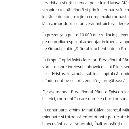
Ierarhii au sfințit biserica, pecetluind Masa Sfânt
stropire cu apă sfințită și prin însemnarea în c
lucrările de construcție a complexului monastic,
lăcaș, împodobit cu un veșmânt pictural deoseb
În prezența a peste 10.000 de credincioși, even
pe un podium special amenajat în imediata apro
de Grupul psaltic „Sfântul Inochentie de la Pro
În timpul împărtășirii clericilor, Preasfințitul 
vorbit despre în­țelesul duhovnicesc al Pildei 
Iisus Hristos. Ierarhul a subliniat faptul că r
a îndemnat pe cei prezenți să-și pregătească 
De asemenea, Preasfințitul Părinte Episcop Iero
biserici, moment în care numele ctitorilor sunt 
În continuare, arhim. Mihail Bălan, starețul Mănă
minunate și totodată emoționante petrecute în
binecuvântata zi, soborului, Înaltpreasfințitulu