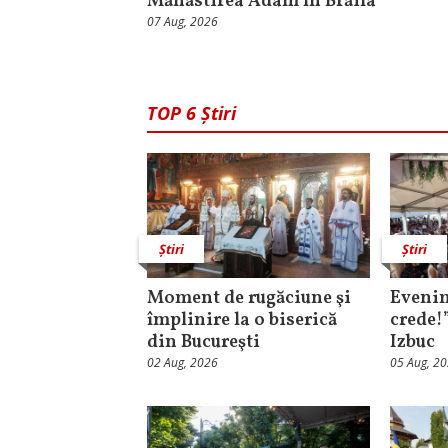
Mănăstirea Adam în Brăila
07 Aug, 2026
TOP 6 Știri
Știri
Știri
Moment de rugăciune şi
Evenim
împlinire la o biserică
crede!
din Bucureşti
Izbuc
02 Aug, 2026
05 Aug, 2