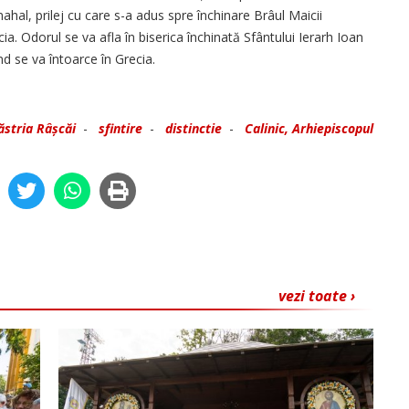
al, prilej cu care s-a adus spre închinare Brâul Maicii
. Odorul se va afla în biserica închinată Sfântului Ierarh Ioan
d se va întoarce în Grecia.
ăstria Râșcăi
-
sfintire
-
distinctie
-
Calinic, Arhiepiscopul
vezi toate ›