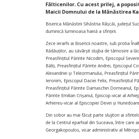
Fălticenilor. Cu acest prilej, a popos
Maicii Domnului de la Mănăstirea Kat
Biserica Mănăstirii Sihăstria Râșcăi, județul S
duminică luminoasa haină a sfințirii.
Zece ierarhi ai Bisericii noastre, sub protia Înalt
Rădăuților, au săvârșit slujba de târnosire a lăca
Preasfințitul Părinte Nicodim, Episcopul Severin
Bălți, Prea­sfințitul Părinte Andrei, Episcopul Co
Alexandriei și Teleormanului, Prea­sfințitul Păr
Ieronim, Episcopul Daciei Felix, Prea­sfințitul
Prea­sfințitul Părinte Damaschin Dorneanul, Episc
Părinte Emilian Crișanul, Episcop-vicar al Arhi­
Arhiereu-vicar al Episcopiei Devei și Hunedoare
Din sobor au mai făcut parte slujitori ai sfintelo
de la Centrul eparhial din Suceava, între care ar
Georgakopoulos, vicar administrativ al Mitropol