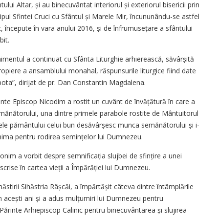
ului Altar, și au binecuvântat interiorul și exteriorul bisericii prin
hipul Sfintei Cruci cu Sfântul și Marele Mir, încununându-se astfel
 începute în vara anului 2016, și de înfrumu­sețare a sfântului
it.
imentul a continuat cu Sfânta Liturghie arhi­erească, săvârșită
piere a ansamblului monahal, răspunsurile liturgice fiind date
bota”, dirijat de pr. Dan Constantin Magdalena.
Părinte Episcop Nicodim a rostit un cuvânt de învă­țătură în care a
semănătorului, una dintre primele parabole rostite de Mântuitorul
oadele pământului celui bun desăvârșesc munca semănătorului și i-
inima pentru rodirea semințelor lui Dumnezeu.
nim a vorbit despre semnificația slujbei de sfințire a unei
scrise în cartea vieții a Împărăției lui Dumnezeu.
stirii Sihăstria Râșcăi, a împărtășit câteva dintre în­tâmplările
 acești ani și a adus mulțumiri lui Dumnezeu pentru
i Părinte Arhiepiscop Calinic pentru binecuvântarea și slujirea