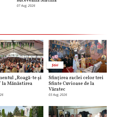
suceveană Slatina
07 Aug, 2026
Știri
entul „Roagă-te și
Sfințirea raclei celor trei
” la Mănăstirea
Sfinte Cuvioase de la
Văratec
026
03 Aug, 2026