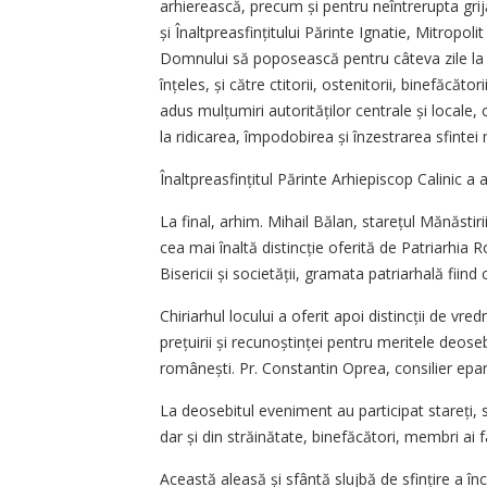
arhi­erească, precum și pentru neîntrerupta gri
și Înaltpreasfințitului Părinte Ignatie, Mitropol
Domnului să poposească pentru câteva zile la Si
înțeles, și către ctitorii, ostenitorii, binefăcător
adus mulțumiri auto­rităților centrale și locale, 
la ridicarea, împodobirea și înzestrarea sfintei 
Înaltpreasfințitul Părinte Arhi­episcop Calinic a 
La final, arhim. Mihail Bălan, starețul Mănăstiri
cea mai înaltă dis­tincție oferită de Patriarhia
Bisericii și societății, gramata patriarhală fiind
Chiriarhul locului a oferit apoi distincții de vred
prețuirii și recunoștinței pentru meritele deos
românești. Pr. Constantin Oprea, consilier eparhi
La deosebitul eveniment au participat stareți, s
dar și din străinătate, binefăcători, membri ai fami
Această aleasă și sfântă slujbă de sfințire a în