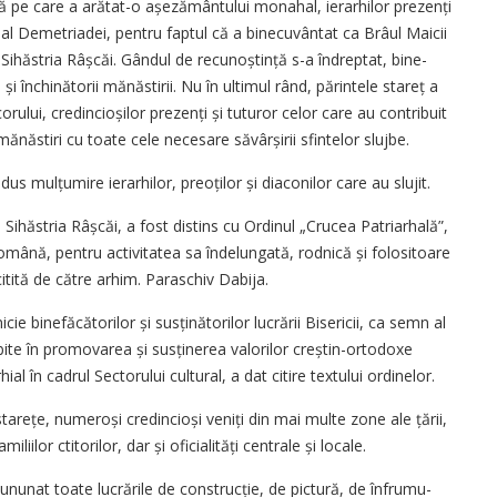
jă pe care a arătat-o așezământului monahal, ierarhilor prezenți
it al Demetriadei, pentru faptul că a binecuvântat ca Brâul Maicii
hăstria Râșcăi. Gândul de recu­noș­tință s-a îndreptat, bine­
ii și închinătorii mănăstirii. Nu în ultimul rând, părintele stareț a
corului, credincioșilor prezenți și tuturor celor care au contribuit
mănăstiri cu toate cele necesare săvârșirii sfintelor slujbe.
adus mulțumire ierarhilor, preoților și diaconilor care au slujit.
i Sihăstria Râș­căi, a fost distins cu Ordinul „Crucea Patriarhală”,
 Română, pentru activitatea sa îndelungată, rodnică și folositoare
 citită de către arhim. Paraschiv Dabija.
nicie binefăcătorilor și susținătorilor lucrării Bisericii, ca semn al
ebite în promovarea și susținerea valorilor creștin-ortodoxe
al în cadrul Sectorului cultural, a dat citire textului ordinelor.
tarețe, numeroși credincioși veniți din mai multe zone ale țării,
liilor ctitorilor, dar și oficialități centrale și locale.
cununat toate lucrările de construcție, de pictură, de înfru­mu­