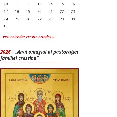
10
11
12
13
14
15
16
17
18
19
20
21
22
23
24
25
26
27
28
29
30
31
Vezi calendar crestin ortodox »
2026 -
„Anul omagial al pastorației
familiei creștine”