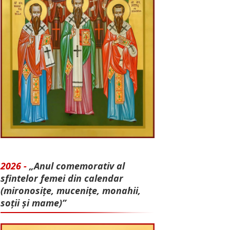
2026 -
„Anul comemorativ al
sfintelor femei din calendar
(mironosițe, mu­cenițe, monahii,
soții și mame)”