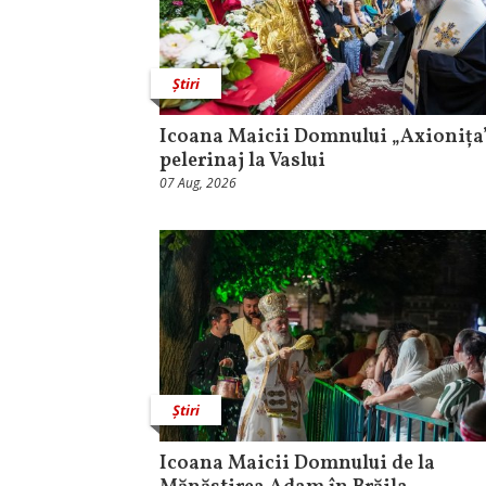
Știri
Icoana Maicii Domnului „Axionița”
pelerinaj la Vaslui
07 Aug, 2026
Știri
Icoana Maicii Domnului de la