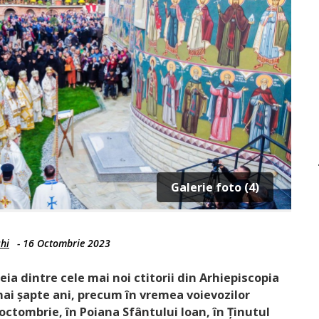
Galerie foto (4)
chi
-
16 Octombrie 2023
eia dintre cele mai noi ctitorii din Arhiepiscopia
umai șapte ani, precum în vremea voievozilor
octombrie, în Poiana Sfântului Ioan, în Ținutul