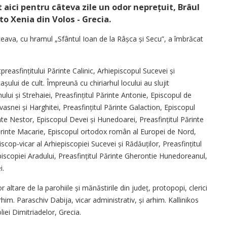
it aici pentru câteva zile un odor neprețuit, Brâul
o Xenia din Volos - Grecia.
uceava, cu hramul „Sfântul Ioan de la Râșca și Secu”, a îmbrăcat
prea­sfin­țitului Părinte Calinic, Arhiepis­copul Sucevei și
­șului de cult. Împreună cu chiriarhul locului au slujit
ului și Strehaiei, Preasfințitul Părinte Antonie, Episcopul de
vasnei și Harghitei, Prea­sfințitul Părinte Galaction, Episcopul
inte Nestor, Episcopul Devei și Hunedoarei, Preasfințitul Părinte
 Părinte Macarie, Episcopul ortodox român al Europei de Nord,
op-vicar al Arhiepiscopiei Sucevei și Rădă­uților, Prea­sfințitul
episcopiei Aradului, Prea­sfințitul Părinte Gherontie Hunedoreanul,
i.
r altare de la parohiile și mănăstirile din județ, protopopi, clerici
him. Paraschiv Dabija, vicar administrativ, și arhim. Kallinikos
iei Dimitriadelor, Grecia.