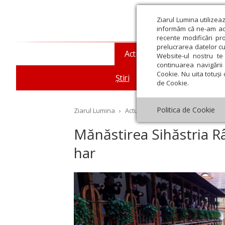
Ziarul Lumina utilizea
informăm că ne-am actu
recente modificări pr
prelucrarea datelor cu
Actualitate religioasă
T
Website-ul nostru te 
continuarea navigării 
Cookie. Nu uita totuși 
Știri
Mesaje și cuvântări
de Cookie.
Politica de Cookie
Ziarul Lumina
›
Actualitate religioasă
›
Știri
›
Mă
Mănăstirea Sihăstria R
har
st
Septembrie
Octombrie
Noiembrie
Decembrie
Ianuar