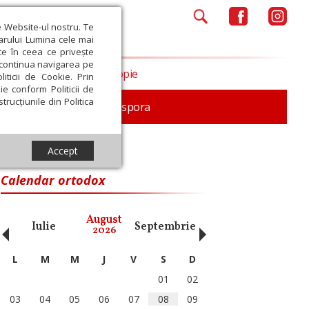
e Website-ul nostru. Te
iarului Lumina cele mai
ce în ceea ce privește
a continua navigarea pe
Opinii
Filantropie
iticii de Cookie. Prin
ie conform Politicii de
trucțiunile din Politica
In memoriam
Diaspora
Accept
Calendar ortodox
‹
›
August
Iulie
Septembrie
Octombrie
Noiembri
2026
L
M
M
J
V
S
D
01
02
03
04
05
06
07
08
09