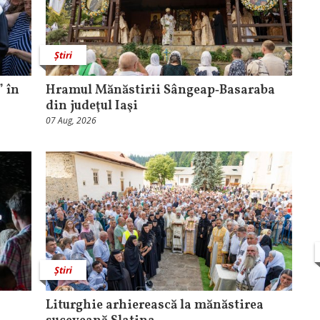
Știri
 în
Hramul Mănăstirii Sângeap‑Basaraba
din judeţul Iaşi
07 Aug, 2026
Știri
Liturghie arhierească la mănăstirea