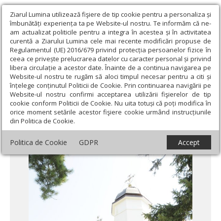
Ziarul Lumina utilizează fişiere de tip cookie pentru a personaliza și
îmbunătăți experiența ta pe Website-ul nostru. Te informăm că ne-
am actualizat politicile pentru a integra în acestea și în activitatea
curentă a Ziarului Lumina cele mai recente modificări propuse de
Regulamentul (UE) 2016/679 privind protecția persoanelor fizice în
ceea ce privește prelucrarea datelor cu caracter personal și privind
libera circulație a acestor date. Înainte de a continua navigarea pe
Website-ul nostru te rugăm să aloci timpul necesar pentru a citi și
Ziarul Lumina
›
Actualitate religioasă
›
Știri
›
Mănăstirea
înțelege conținutul Politicii de Cookie. Prin continuarea navigării pe
Ţigăneşti se pregăteşte de hram
Website-ul nostru confirmi acceptarea utilizării fişierelor de tip
cookie conform Politicii de Cookie. Nu uita totuși că poți modifica în
Mănăstirea Ţigăneşti se pregăteşte de
orice moment setările acestor fişiere cookie urmând instrucțiunile
din Politica de Cookie.
hram
Politica de Cookie
GDPR
Accept