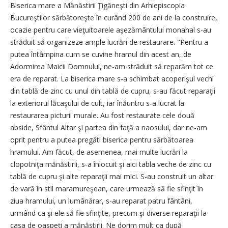
Biserica mare a Mănăstirii Ţigăneşti din Arhiepiscopia
Bucureştilor sărbătoreşte în curând 200 de ani de la construire,
ocazie pentru care vieţuitoarele aşezământului monahal s-au
străduit să organizeze ample lucrări de restaurare. "Pentru a
putea întâmpina cum se cuvine hramul din acest an, de
Adormirea Maicii Domnului, ne-am străduit să reparăm tot ce
era de reparat. La biserica mare s-a schimbat acoperişul vechi
din tablă de zinc cu unul din tablă de cupru, s-au făcut reparaţii
la exteriorul lăcaşului de cult, iar înăuntru s-a lucrat la
restaurarea picturii murale. Au fost restaurate cele două
abside, Sfântul Altar şi partea din faţă a naosului, dar ne-am
oprit pentru a putea pregăti biserica pentru sărbătoarea
hramului. Am făcut, de asemenea, mai multe lucrări la
clopotniţa mănăstirii, s-a înlocuit şi aici tabla veche de zinc cu
tablă de cupru şi alte reparaţii mai mici. S-au construit un altar
de vară în stil maramureşean, care urmează să fie sfinţit în
ziua hramului, un lumânărar, s-au reparat patru fântâni,
urmând ca şi ele să fie sfinţite, precum şi diverse reparaţii la
casa de oaspeţi a mănăstirii. Ne dorim mult ca după