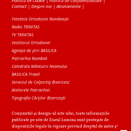
Politica de cookie
|
Politica de confidențialitate
|
Contact
|
Despre noi
|
Abonamente
|
Fototeca Ortodoxiei Românești
Radio TRINITAS
TV TRINITAS
Vestitorul Ortodoxiei
Agenţia de ştiri BASILICA
Patriarhia Română
Catedrala Mântuirii Neamului
BASILICA Travel
Serviciul de Colportaj Bisericesc
Atelierele Patriarhiei
Tipografia Cărţilor Bisericeşti
Conținutul și design-ul site-ului, toate informaţiile
publicate pe site de Ziarul Lumina sunt protejate de
dispoziţiile legale în vigoare privind dreptul de autor şi