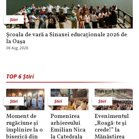
Știri
Școala de vară a Sinaxei educaționale 2026 de
la Oaşa
06 Aug, 2026
TOP 6 Știri
Știri
Știri
Știri
Moment de
Pomenirea
Evenimentul
rugăciune şi
arhiereului
„Roagă-te și
împlinire la o
Emilian Nica
crede!” la
biserică din
la Catedrala
Mănăstirea