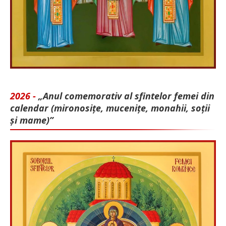
2026 -
„Anul comemorativ al sfintelor femei din
calendar (mironosițe, mu­cenițe, monahii, soții
și mame)”