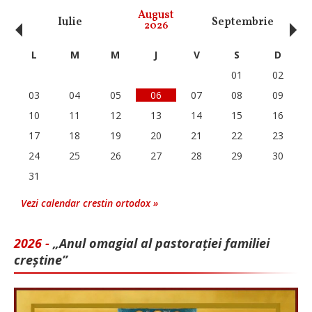
‹
›
August
Iulie
Septembrie
O
2026
L
M
M
J
V
S
D
01
02
03
04
05
06
07
08
09
10
11
12
13
14
15
16
17
18
19
20
21
22
23
24
25
26
27
28
29
30
31
Vezi calendar crestin ortodox »
2026 -
„Anul omagial al pastorației familiei
creștine”