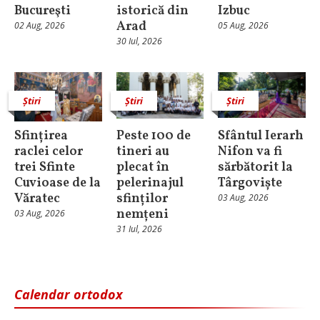
Bucureşti
istorică din
Izbuc
Arad
02 Aug, 2026
05 Aug, 2026
30 Iul, 2026
Știri
Știri
Știri
Sfințirea
Peste 100 de
Sfântul Ierarh
raclei celor
tineri au
Nifon va fi
trei Sfinte
plecat în
sărbătorit la
Cuvioase de la
pelerinajul
Târgoviște
Văratec
sfinților
03 Aug, 2026
nemțeni
03 Aug, 2026
31 Iul, 2026
Calendar ortodox