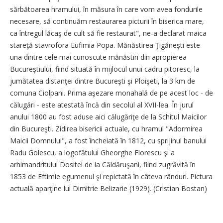
sărbătoarea hramului, în măsura în care vom avea fondurile
necesare, să continuăm restaurarea picturii în biserica mare,
ca întregul lăcaş de cult să fie restaurat", ne-a declarat maica
stareţă stavrofora Eufimia Popa. Mănăstirea Ţigăneşti este
una dintre cele mai cunoscute mănăstiri din apropierea
Bucureştiului, fiind situată în mijlocul unui cadru pitoresc, la
jumătatea distanţei dintre Bucureşti şi Ploişeti, la 3 km de
comuna Ciolpani. Prima aşezare monahală de pe acest loc - de
călugări - este atestată încă din secolul al XVII-lea. În jurul
anului 1800 au fost aduse aici călugăriţe de la Schitul Maicilor
din Bucureşti. Zidirea bisericii actuale, cu hramul "Adormirea
Maicii Domnului", a fost încheiată în 1812, cu sprijinul banului
Radu Golescu, a logofătului Gheorghe Florescu şi a
arhimandritului Dositei de la Căldăruşani, fiind zugrăvită în
1853 de Eftimie egumenul şi repictată în câteva rânduri. Pictura
actuală aparţine lui Dimitrie Belizarie (1929). (Cristian Bostan)