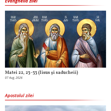
Evanghelia zilei
Matei 22, 23–33 (Iisus și saducheii)
07 Aug, 2026
Apostolul zilei