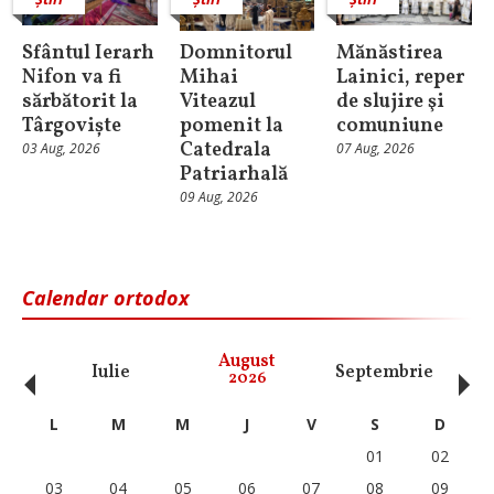
Sfântul Ierarh
Domnitorul
Mănăstirea
Nifon va fi
Mihai
Lainici, reper
sărbătorit la
Viteazul
de slujire şi
Târgoviște
pomenit la
comuniune
Catedrala
03 Aug, 2026
07 Aug, 2026
Patriarhală
09 Aug, 2026
Calendar ortodox
‹
›
August
Iulie
Septembrie
O
2026
L
M
M
J
V
S
D
01
02
03
04
05
06
07
08
09