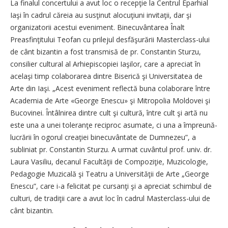
La finalul concertului a avut loc o recepţie la Centrul Eparhial
Iaşi în cadrul căreia au susţinut alocuţiuni invitaţii, dar şi
organizatorii acestui eveniment. Binecuvântarea Înalt
Preasfinţitului Teofan cu prilejul desfăşurării Masterclass-ului
de cânt bizantin a fost transmisă de pr. Constantin Sturzu,
consilier cultural al Arhiepiscopiei Iaşilor, care a apreciat în
acelaşi timp colaborarea dintre Biserică şi Universitatea de
Arte din Iaşi. „Acest eveniment reflectă buna colaborare între
Academia de Arte «George Enescu» şi Mitropolia Moldovei şi
Bucovinei. Întâlnirea dintre cult şi cultură, între cult şi artă nu
este una a unei toleranţe reciproc asumate, ci una a împreună-
lucrării în ogorul creaţiei binecuvântate de Dumnezeu”, a
subliniat pr. Constantin Sturzu. A urmat cuvântul prof. univ. dr.
Laura Vasiliu, decanul Facultăţii de Compoziţie, Muzicologie,
Pedagogie Muzicală şi Teatru a Universităţii de Arte „George
Enescu”, care i-a felicitat pe cursanţi şi a apreciat schimbul de
culturi, de tradiţii care a avut loc în cadrul Masterclass-ului de
cânt bizantin.