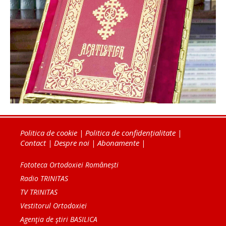
Politica de cookie
|
Politica de confidențialitate
|
Contact
|
Despre noi
|
Abonamente
|
Fototeca Ortodoxiei Românești
Radio TRINITAS
TV TRINITAS
Vestitorul Ortodoxiei
Agenţia de ştiri BASILICA