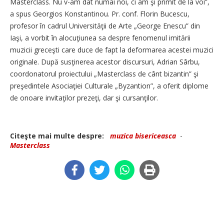
Masterclass. Nu v-am dat numai noi, ci am şi primit de la voi”,
a spus Georgios Konstantinou. Pr. conf. Florin Bucescu,
profesor în cadrul Universităţii de Arte „George Enescu” din
Iaşi, a vorbit în alocuţiunea sa despre fenomenul imitării
muzicii greceşti care duce de fapt la deformarea acestei muzici
originale. După susţinerea acestor discursuri, Adrian Sârbu,
coordonatorul proiectului „Masterclass de cânt bizantin” şi
preşedintele Asociaţiei Culturale „Byzantion”, a oferit diplome
de onoare invitaţilor prezeţi, dar şi cursanţilor.
Citeşte mai multe despre:
muzica bisericeasca
-
Masterclass