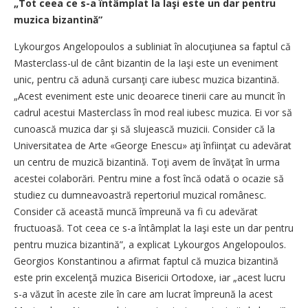
„Tot ceea ce s-a întâmplat la Iaşi este un dar pentru
muzica bizantină”
Lykourgos Angelopoulos a subliniat în alocuţiunea sa faptul că
Masterclass-ul de cânt bizantin de la Iaşi este un eveniment
unic, pentru că adună cursanţi care iubesc muzica bizantină.
„Acest eveniment este unic deoarece tinerii care au muncit în
cadrul acestui Masterclass în mod real iubesc muzica. Ei vor să
cunoască muzica dar şi să slujească muzicii. Consider că la
Universitatea de Arte «George Enescu» aţi înfiinţat cu adevărat
un centru de muzică bizantină. Toţi avem de învăţat în urma
acestei colaborări. Pentru mine a fost încă odată o ocazie să
studiez cu dumneavoastră repertoriul muzical românesc.
Consider că această muncă împreună va fi cu adevărat
fructuoasă. Tot ceea ce s-a întâmplat la Iaşi este un dar pentru
pentru muzica bizantină”, a explicat Lykourgos Angelopoulos.
Georgios Konstantinou a afirmat faptul că muzica bizantină
este prin excelenţă muzica Bisericii Ortodoxe, iar „acest lucru
s-a văzut în aceste zile în care am lucrat împreună la acest