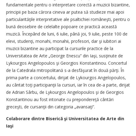
fundamentale pentru o interpretare corectă a muzicii bizantine,
principii pe baza cărora cineva ar putea să studieze mai apoi
particularităţile interpretative ale psaltichiei româneşti, pentru o
bună deosebire de celelalte popoare ce practică această
muzică. Începând de luni, 6 iulie, până joi, 9 iulie, peste 100 de
elevi, studenţi, monahi, monahii, profesori, dar şi iubitori ai
muzicii bizantine au participat la cursurile practice de la
Universitatea de Arte „George Enescu” din Iaşi, susţinute de
Lykourgos Angelopoulos şi Georgios Konstantinou. Concertul
de la Catedrala mitropolitană s-a desfăşurat în două părţi. În
prima parte a concertului, dirijat de Lykourgos Angelopoulos,
au cântat toţi participanţii la cursuri, iar în cea de-a parte, dirijat
de Adrian Sârbu, de Lykourgos Angelopoulos şi de Georgios
Konstantinou au fost intonate cu prepondereţă cântări
greceşti, de cursanţii din categoria „avansaţi”.
Colaborare dintre Biserică şi Universitatea de Arte din
Iaşi