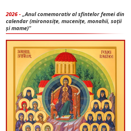
2026 -
„Anul comemorativ al sfintelor femei din
calendar (mironosițe, mu­cenițe, monahii, soții
și mame)”