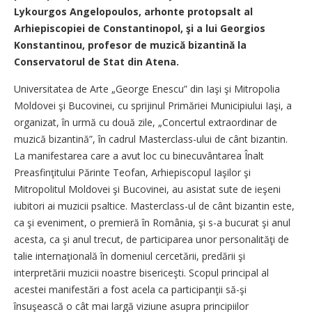
Lykourgos Angelopoulos, arhonte protopsalt al
Arhiepiscopiei de Constantinopol, şi a lui Georgios
Konstantinou, profesor de muzică bizantină la
Conservatorul de Stat din Atena.
Universitatea de Arte „George Enescu” din Iaşi şi Mitropolia
Moldovei şi Bucovinei, cu sprijinul Primăriei Municipiului Iaşi, a
organizat, în urmă cu două zile, „Concertul extraordinar de
muzică bizantină”, în cadrul Masterclass-ului de cânt bizantin.
La manifestarea care a avut loc cu binecuvântarea Înalt
Preasfinţitului Părinte Teofan, Arhiepiscopul Iaşilor şi
Mitropolitul Moldovei şi Bucovinei, au asistat sute de ieşeni
iubitori ai muzicii psaltice. Masterclass-ul de cânt bizantin este,
ca şi eveniment, o premieră în România, şi s-a bucurat şi anul
acesta, ca şi anul trecut, de participarea unor personalităţi de
talie internaţională în domeniul cercetării, predării şi
interpretării muzicii noastre bisericeşti. Scopul principal al
acestei manifestări a fost acela ca participanţii să-şi
însuşească o cât mai largă viziune asupra principiilor