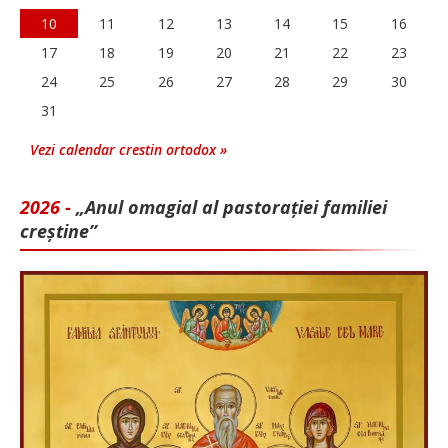
10
11
12
13
14
15
16
17
18
19
20
21
22
23
24
25
26
27
28
29
30
31
Vezi calendar crestin ortodox »
2026 -
„Anul omagial al pastorației familiei
creștine”