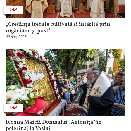
Știri
„Credința trebuie cultivată şi întărită prin
rugăciune și post”
09 Aug, 2026
Știri
Icoana Maicii Domnului „Axionița” în
pelerinaj la Vaslui