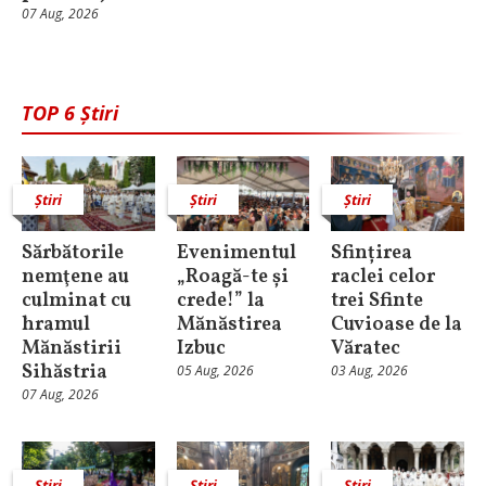
07 Aug, 2026
TOP 6 Știri
Știri
Știri
Știri
Sărbătorile
Evenimentul
Sfințirea
nemţene au
„Roagă-te și
raclei celor
culminat cu
crede!” la
trei Sfinte
hramul
Mănăstirea
Cuvioase de la
Mănăstirii
Izbuc
Văratec
Sihăstria
05 Aug, 2026
03 Aug, 2026
07 Aug, 2026
Știri
Știri
Știri