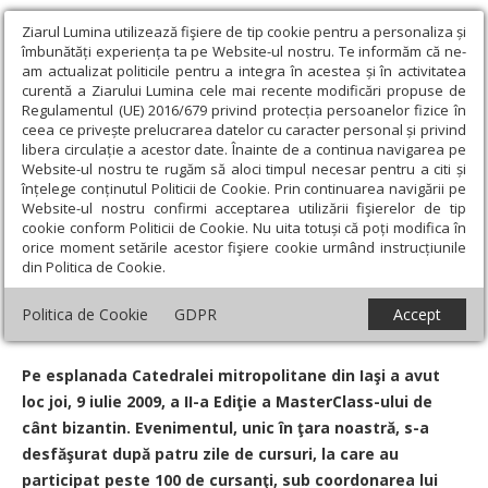
Ziarul Lumina utilizează fişiere de tip cookie pentru a personaliza și
îmbunătăți experiența ta pe Website-ul nostru. Te informăm că ne-
am actualizat politicile pentru a integra în acestea și în activitatea
curentă a Ziarului Lumina cele mai recente modificări propuse de
Regulamentul (UE) 2016/679 privind protecția persoanelor fizice în
ceea ce privește prelucrarea datelor cu caracter personal și privind
libera circulație a acestor date. Înainte de a continua navigarea pe
Website-ul nostru te rugăm să aloci timpul necesar pentru a citi și
Ziarul Lumina
›
Actualitate religioasă
›
Știri
›
Masterclass-ul de
înțelege conținutul Politicii de Cookie. Prin continuarea navigării pe
cânt bizantin a adunat la Iaşi iubitorii muzicii psaltice
Website-ul nostru confirmi acceptarea utilizării fişierelor de tip
cookie conform Politicii de Cookie. Nu uita totuși că poți modifica în
Masterclass-ul de cânt bizantin a adunat la
orice moment setările acestor fişiere cookie urmând instrucțiunile
din Politica de Cookie.
Iaşi iubitorii muzicii psaltice
Politica de Cookie
GDPR
Accept
Un articol de:
Constantin Ciofu
-
10 Iulie 2009
Pe esplanada Catedralei mitropolitane din Iaşi a avut
loc joi, 9 iulie 2009, a II-a Ediţie a MasterClass-ului de
cânt bizantin. Evenimentul, unic în ţara noastră, s-a
desfăşurat după patru zile de cursuri, la care au
participat peste 100 de cursanţi, sub coordonarea lui