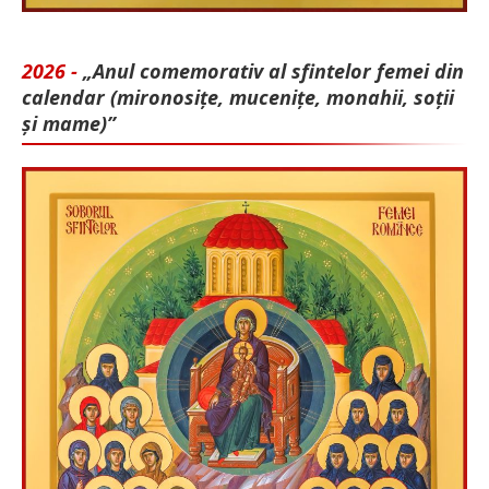
2026 -
„Anul comemorativ al sfintelor femei din
calendar (mironosițe, mu­cenițe, monahii, soții
și mame)”