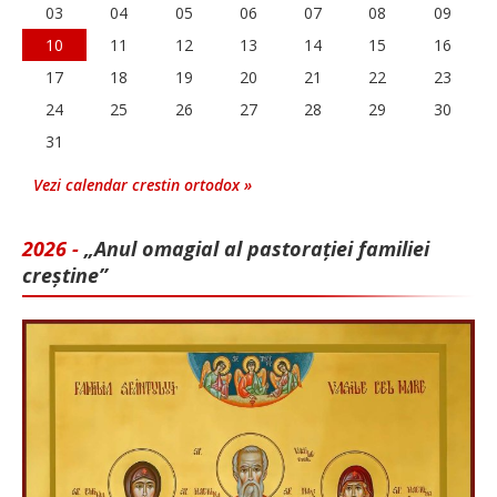
03
04
05
06
07
08
09
10
11
12
13
14
15
16
17
18
19
20
21
22
23
24
25
26
27
28
29
30
31
Vezi calendar crestin ortodox »
2026 -
„Anul omagial al pastorației familiei
creștine”