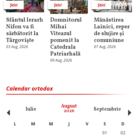
Știri
Știri
Știri
Sfântul Ierarh
Domnitorul
Mănăstirea
Nifon va fi
Mihai
Lainici, reper
sărbătorit la
Viteazul
de slujire şi
Târgoviște
pomenit la
comuniune
Catedrala
03 Aug, 2026
07 Aug, 2026
Patriarhală
09 Aug, 2026
Calendar ortodox
‹
›
August
Iulie
Septembrie
O
2026
L
M
M
J
V
S
D
01
02