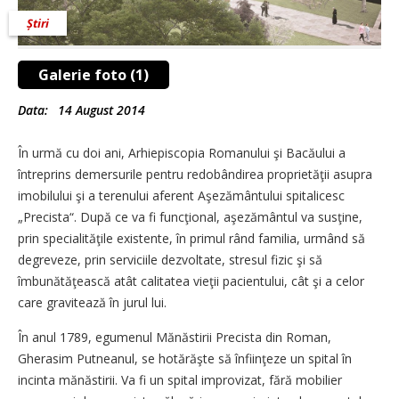
Știri
Galerie foto (1)
Data:
14 August 2014
În urmă cu doi ani, Arhiepiscopia Romanului şi Bacăului a
întreprins demersurile pentru redobândirea proprietăţii asupra
imobilului şi a terenului aferent Aşezământului spitalicesc
„Precista“. După ce va fi funcţional, aşezământul va susţine,
prin specialităţile existente, în primul rând familia, urmând să
degreveze, prin serviciile dezvoltate, stresul fizic şi să
îmbunătăţească atât calitatea vieţii pacientului, cât şi a celor
care gravitează în jurul lui.
În anul 1789, egumenul Mănăstirii Precista din Roman,
Gherasim Putneanul, se hotărăşte să înfiinţeze un spital în
incinta mănăstirii. Va fi un spital improvizat, fără mobilier