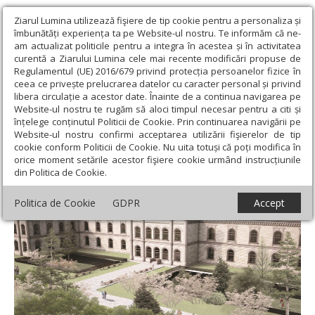
Ziarul Lumina utilizează fişiere de tip cookie pentru a personaliza și
îmbunătăți experiența ta pe Website-ul nostru. Te informăm că ne-
am actualizat politicile pentru a integra în acestea și în activitatea
curentă a Ziarului Lumina cele mai recente modificări propuse de
Regulamentul (UE) 2016/679 privind protecția persoanelor fizice în
ceea ce privește prelucrarea datelor cu caracter personal și privind
libera circulație a acestor date. Înainte de a continua navigarea pe
Website-ul nostru te rugăm să aloci timpul necesar pentru a citi și
Ziarul Lumina
›
Actualitate religioasă
›
Știri
›
Misiune hristică
înțelege conținutul Politicii de Cookie. Prin continuarea navigării pe
faţă de oamenii suferinzi
Website-ul nostru confirmi acceptarea utilizării fişierelor de tip
cookie conform Politicii de Cookie. Nu uita totuși că poți modifica în
Misiune hristică faţă de oamenii suferinzi
orice moment setările acestor fişiere cookie urmând instrucțiunile
din Politica de Cookie.
Politica de Cookie
GDPR
Accept