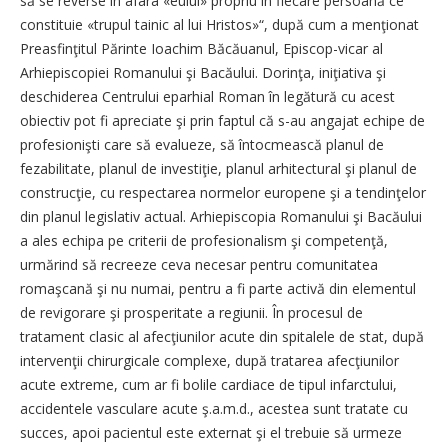
să se reverse în afara «eului» propriu în fiecare persoană ce
constituie «trupul tainic al lui Hristos»“, după cum a menţionat
Preasfinţitul Părinte Ioachim Băcăuanul, Episcop-vicar al
Arhiepiscopiei Romanului şi Bacăului. Dorinţa, iniţiativa şi
deschiderea Centrului eparhial Roman în legătură cu acest
obiectiv pot fi apreciate şi prin faptul că s-au angajat echipe de
profesionişti care să evalueze, să întocmească planul de
fezabilitate, planul de investiţie, planul arhitectural şi planul de
construcţie, cu respectarea normelor europene şi a tendinţelor
din planul legislativ actual. Arhiepiscopia Romanului şi Bacăului
a ales echipa pe criterii de profesionalism şi competenţă,
urmărind să recreeze ceva necesar pentru comunitatea
romaşcană şi nu numai, pentru a fi parte activă din elementul
de revigorare şi prosperitate a regiunii. În procesul de
tratament clasic al afecţiunilor acute din spitalele de stat, după
intervenţii chirurgicale complexe, după tratarea afecţiunilor
acute extreme, cum ar fi bolile cardiace de tipul infarctului,
accidentele vasculare acute ş.a.m.d., acestea sunt tratate cu
succes, apoi pacientul este externat şi el trebuie să urmeze