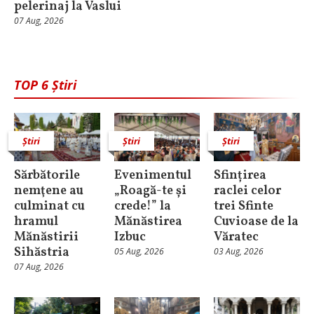
pelerinaj la Vaslui
07 Aug, 2026
TOP 6 Știri
Știri
Știri
Știri
Sărbătorile
Evenimentul
Sfințirea
nemţene au
„Roagă-te și
raclei celor
culminat cu
crede!” la
trei Sfinte
hramul
Mănăstirea
Cuvioase de la
Mănăstirii
Izbuc
Văratec
Sihăstria
05 Aug, 2026
03 Aug, 2026
07 Aug, 2026