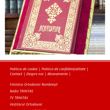
Politica de cookie
|
Politica de confidențialitate
|
Contact
|
Despre noi
|
Abonamente
|
Fototeca Ortodoxiei Românești
Radio TRINITAS
TV TRINITAS
Vestitorul Ortodoxiei