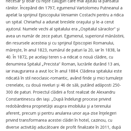
necesar şi doar cu nişte călugări care mai ajutau la pansatul
rănilor. Începând din 1797, egumenul Vartolomeu Putneanul a
apelat la sprijinul Episcopului Veniamin Costachi pentru a ridica
un spital. Chiriarhul a adunat breslele oraşului şi le-a cerut
ajutorul. Numele vechi al spitalului era „Ospitalul săracilor“ şi
avea un număr de zece paturi. Egumenul, superiorul mănăstirii,
din resursele acesteia şi cu sprijinul Episcopiei Romanului,
măreşte, în anul 1823, numărul de paturi la 20, iar în 1838, la
40. În 1872, pe acelaşi teren s-a ridicat o nouă clădire, cu
denumirea Spitalul „Precista“ Roman, lucrările durând 13 ani,
iar inaugurarea a avut loc în anul 1884. Clădirea spitalului este
ridicată în stil neoclasic-romantic, având firide şi mici turnuleţe
crenelate, cu două niveluri şi 46 de săli, putând adăposti 250-
300 de paturi. Proiectul clădirii a fost realizat de Alexandru
Constantinescu din Iaşi. „După îndelungi procese privind
redobândirea proprietăţii asupra imobilului şi a terenului
aferent, precum şi pentru anularea unor aşa-zise înţelegeri
privind transformarea acestei clădiri în hotel, cazinou, cu
diverse activităţi aducătoare de profit finalizate în 2011, după