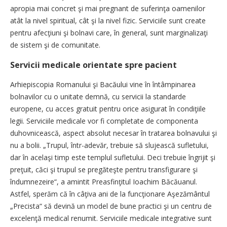
apropia mai concret şi mai pregnant de suferinţa oamenilor
atât la nivel spiritual, cât şi la nivel fizic. Serviciile sunt create
pentru afecţiuni şi bolnavi care, în general, sunt marginalizaţi
de sistem şi de comunitate.
Servicii medicale orientate spre pacient
Arhiepiscopia Romanului şi Bacăului vine în întâmpinarea
bolnavilor cu o unitate demnă, cu servicii la standarde
europene, cu acces gratuit pentru orice asigurat în condiţiile
legii. Serviciile medicale vor fi completate de componenta
duhovnicească, aspect absolut necesar în tratarea bolnavului şi
nu a bolii. „Trupul, într-adevăr, trebuie să slujească sufletului,
dar în acelaşi timp este templul sufletului. Deci trebuie îngrijit şi
preţuit, căci şi trupul se pregăteşte pentru transfigurare şi
îndumnezeire“, a amintit Preasfinţitul Ioachim Băcăuanul.
Astfel, sperăm că în câţiva ani de la funcţionare Aşezământul
„Precista“ să devină un model de bune practici şi un centru de
excelenţă medical renumit. Serviciile medicale integrative sunt