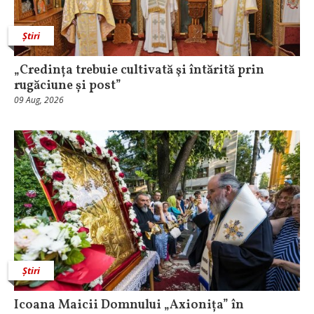
Știri
„Credința trebuie cultivată şi întărită prin
rugăciune și post”
09 Aug, 2026
Știri
Icoana Maicii Domnului „Axionița” în