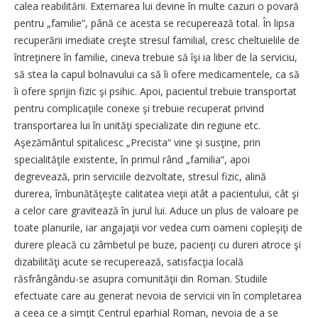
calea reabilitării. Externarea lui devine în multe cazuri o povară
pentru „familie“, până ce acesta se recuperează total. În lipsa
recuperării imediate creşte stresul familial, cresc cheltuielile de
întreţinere în familie, cineva trebuie să îşi ia liber de la serviciu,
să stea la capul bolnavului ca să îi ofere medicamentele, ca să
îi ofere sprijin fizic şi psihic. Apoi, pacientul trebuie transportat
pentru complicaţiile conexe şi trebuie recuperat privind
transportarea lui în unităţi specializate din regiune etc.
Aşezământul spitalicesc „Precista“ vine şi susţine, prin
specialităţile existente, în primul rând „familia“, apoi
degrevează, prin serviciile dezvoltate, stresul fizic, alină
durerea, îmbunătăţeşte calitatea vieţii atât a pacientului, cât şi
a celor care gravitează în jurul lui. Aduce un plus de valoare pe
toate planurile, iar angajaţii vor vedea cum oameni copleşiţi de
durere pleacă cu zâmbetul pe buze, pacienţi cu dureri atroce şi
dizabilităţi acute se recuperează, satisfacţia locală
răsfrângându-se asupra comunităţii din Roman. Studiile
efectuate care au generat nevoia de servicii vin în completarea
a ceea ce a simţit Centrul eparhial Roman, nevoia de a se