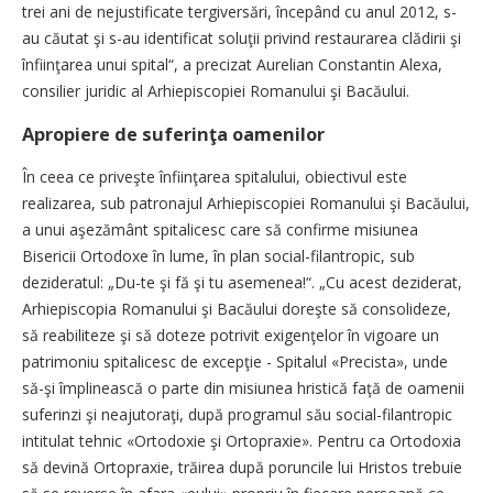
trei ani de nejustificate tergiversări, începând cu anul 2012, s-
au căutat şi s-au identificat soluţii privind restaurarea clădirii şi
înfiinţarea unui spital“, a precizat Aurelian Constantin Alexa,
consilier juridic al Arhiepiscopiei Romanului şi Bacăului.
Apropiere de suferinţa oamenilor
În ceea ce priveşte înfiinţarea spitalului, obiectivul este
realizarea, sub patronajul Arhiepiscopiei Romanului şi Bacăului,
a unui aşezământ spitalicesc care să confirme misiunea
Bisericii Ortodoxe în lume, în plan social-filantropic, sub
dezideratul: „Du-te şi fă şi tu asemenea!“. „Cu acest deziderat,
Arhiepiscopia Romanului şi Bacăului doreşte să consolideze,
să reabiliteze şi să doteze potrivit exigenţelor în vigoare un
patrimoniu spitalicesc de excepţie - Spitalul «Precista», unde
să-şi împlinească o parte din misiunea hristică faţă de oamenii
suferinzi şi neajutoraţi, după programul său social-filantropic
intitulat tehnic «Ortodoxie şi Ortopraxie». Pentru ca Ortodoxia
să devină Ortopraxie, trăirea după poruncile lui Hristos trebuie