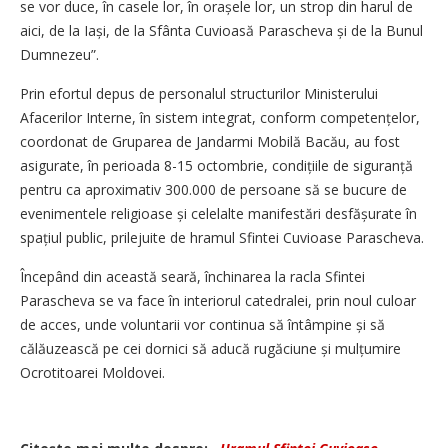
se vor duce, în casele lor, în orașele lor, un strop din harul de
aici, de la Iași, de la Sfânta Cuvioasă Parascheva și de la Bunul
Dumnezeu”.
Prin efortul depus de personalul structurilor Ministerului
Afacerilor Interne, în sistem integrat, conform competențelor,
coordonat de Gruparea de Jandarmi Mobilă Bacău, au fost
asigurate, în perioada 8-15 octombrie, condițiile de siguranță
pentru ca aproximativ 300.000 de persoane să se bucure de
evenimentele religioase și celelalte manifestări desfășurate în
spațiul public, prilejuite de hramul Sfintei Cuvioase Parascheva.
Începând din această seară, închinarea la racla Sfintei
Parascheva se va face în interiorul catedralei, prin noul culoar
de acces, unde voluntarii vor continua să întâmpine și să
călăuzească pe cei dornici să aducă rugăciune și mulțumire
Ocrotitoarei Moldovei.