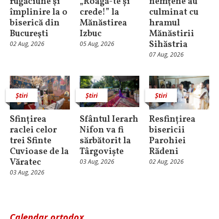
rugăciune şi
„Roagă-te și
nemţene au
împlinire la o
crede!” la
culminat cu
biserică din
Mănăstirea
hramul
Bucureşti
Izbuc
Mănăstirii
Sihăstria
02 Aug, 2026
05 Aug, 2026
07 Aug, 2026
Știri
Știri
Știri
Sfințirea
Sfântul Ierarh
Resfințirea
raclei celor
Nifon va fi
bisericii
trei Sfinte
sărbătorit la
Parohiei
Cuvioase de la
Târgoviște
Rădeni
Văratec
03 Aug, 2026
02 Aug, 2026
03 Aug, 2026
Calendar ortodox