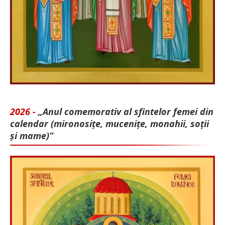
2026 -
„Anul comemorativ al sfintelor femei din
calendar (mironosițe, mu­cenițe, monahii, soții
și mame)”