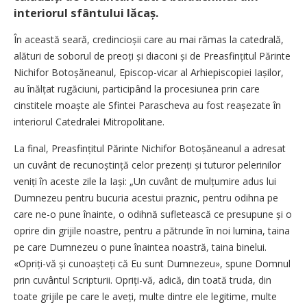
interiorul sfântului lăcaș.
În această seară, credincioșii care au mai rămas la catedrală,
alături de soborul de preoți și diaconi și de Preasfințitul Părinte
Nichifor Botoșăneanul, Episcop-vicar al Arhiepiscopiei Iașilor,
au înălțat rugăciuni, participând la procesiunea prin care
cinstitele moaște ale Sfintei Parascheva au fost reașezate în
interiorul Catedralei Mitropolitane.
La final, Preasfințitul Părinte Nichifor Boto­șăneanul a adresat
un cuvânt de recunoștință celor prezenți și tuturor pelerinilor
veniți în aceste zile la Iași: „Un cuvânt de mulțumire adus lui
Dumnezeu pentru bucuria acestui praznic, pentru odihna pe
care ne-o pune îna­inte, o odihnă sufletească ce presupune și o
oprire din grijile noastre, pentru a pătrunde în noi lumina, taina
pe care Dumnezeu o pune îna­intea noastră, taina binelui.
«Opriți-vă și cunoașteți că Eu sunt Dumnezeu», spune Domnul
prin cuvântul Scripturii. Opriți-vă, adică, din toată truda, din
toate grijile pe care le aveți, multe dintre ele legitime, multe