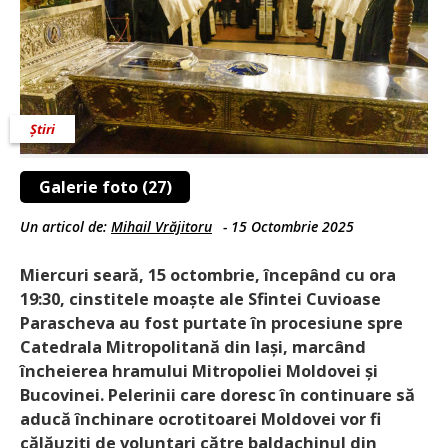
Știri
Galerie foto (27)
Un articol de:
Mihail Vrăjitoru
-
15 Octombrie 2025
Miercuri seară, 15 octombrie, începând cu ora
19:30, cinstitele moaște ale Sfintei Cuvioase
Parascheva au fost purtate în procesiune spre
Catedrala Mitropolitană din Iași, marcând
încheierea hramului Mitropoliei Moldovei și
Bucovinei. Pelerinii care doresc în continuare să
aducă închinare ocrotitoarei Moldovei vor fi
călăuziți de voluntari către baldachinul din