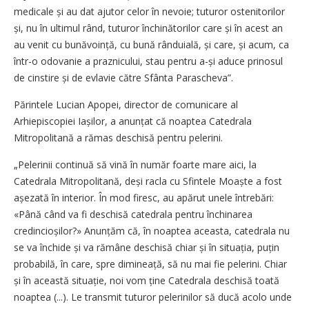
medicale și au dat ajutor celor în nevoie; tuturor ostenitorilor
și, nu în ultimul rând, tuturor închinătorilor care și în acest an
au venit cu bunăvoință, cu bună rânduială, și care, și acum, ca
într-o odovanie a praznicului, stau pentru a-și aduce prinosul
de cinstire și de evla­vie către Sfânta Parascheva”.
Părintele Lucian Apopei, director de comunicare al
Arhiepiscopiei Iașilor, a anunțat că noaptea Catedrala
Mitropolitană a rămas deschisă pentru pelerini.
„Pelerinii continuă să vină în număr foarte mare aici, la
Catedrala Mitropolitană, deși racla cu Sfintele Moaște a fost
așezată în interior. În mod firesc, au apărut unele întrebări:
«Până când va fi deschisă catedrala pentru închinarea
credincioșilor?» Anunțăm că, în noaptea aceasta, catedrala nu
se va închide și va rămâne deschisă chiar și în situația, puțin
probabilă, în care, spre dimineață, să nu mai fie pelerini. Chiar
și în această situație, noi vom ține Catedrala deschisă toată
noaptea (...). Le transmit tuturor pelerinilor să ducă acolo unde