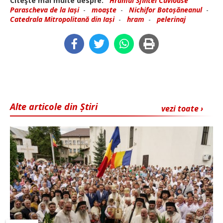
Citeşte mai multe despre:
Hramul Sfintei Cuvioase
Parascheva de la Iași
-
moaşte
-
Nichifor Botoșăneanul
-
Catedrala Mitropolitană din Iași
-
hram
-
pelerinaj
Alte articole din Știri
vezi toate ›