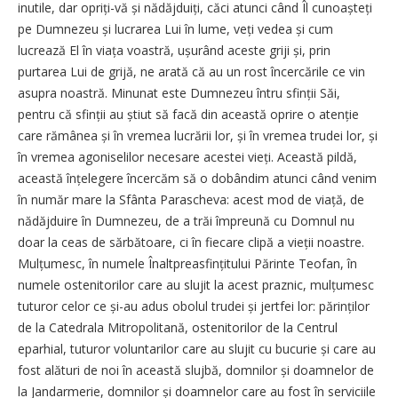
inutile, dar opriți-vă și nădăjduiți, căci atunci când Îl cunoașteți
pe Dumnezeu și lucrarea Lui în lume, veți vedea și cum
lucrează El în viața voastră, ușurând aceste griji și, prin
purtarea Lui de grijă, ne arată că au un rost încercările ce vin
asupra noastră. Minunat este Dumnezeu întru sfinții Săi,
pentru că sfinții au știut să facă din această oprire o atenție
care rămânea și în vremea lucrării lor, și în vremea trudei lor, și
în vremea agoniselilor necesare acestei vieți. Această pildă,
această înțelegere încercăm să o dobândim atunci când venim
în număr mare la Sfânta Parascheva: acest mod de viață, de
nădăjduire în Dumnezeu, de a trăi împreună cu Domnul nu
doar la ceas de sărbătoare, ci în fiecare clipă a vieții noastre.
Mulțumesc, în numele Înaltpreasfințitului Părinte Teofan, în
numele ostenitorilor care au slujit la acest praznic, mulțumesc
tuturor celor ce și-au adus obolul trudei și jertfei lor: părinților
de la Catedrala Mitropolitană, ostenitorilor de la Centrul
eparhial, tuturor voluntarilor care au slujit cu bucurie și care au
fost alături de noi în această slujbă, domnilor și doamnelor de
la Jandarmerie, domnilor și doamnelor care au fost în serviciile