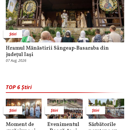
Știri
Hramul Mănăstirii Sângeap‑Basaraba din
judeţul Iaşi
07 Aug, 2026
TOP 6 Știri
Știri
Știri
Știri
Moment de
Evenimentul
Sărbătorile