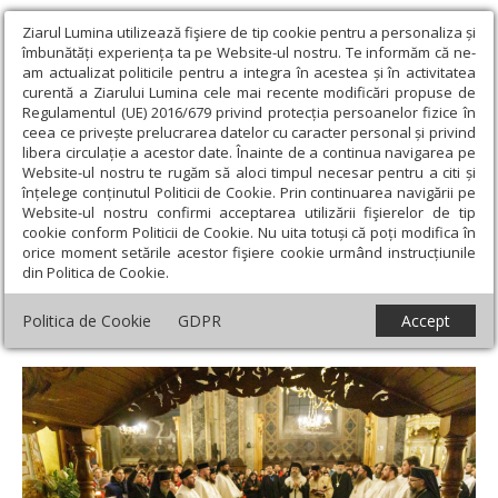
Ziarul Lumina utilizează fişiere de tip cookie pentru a personaliza și
îmbunătăți experiența ta pe Website-ul nostru. Te informăm că ne-
am actualizat politicile pentru a integra în acestea și în activitatea
curentă a Ziarului Lumina cele mai recente modificări propuse de
Regulamentul (UE) 2016/679 privind protecția persoanelor fizice în
ceea ce privește prelucrarea datelor cu caracter personal și privind
libera circulație a acestor date. Înainte de a continua navigarea pe
Website-ul nostru te rugăm să aloci timpul necesar pentru a citi și
Ziarul Lumina
›
Actualitate religioasă
›
Știri
›
Moaștele Sfintei
înțelege conținutul Politicii de Cookie. Prin continuarea navigării pe
Cuvioase Parascheva au fost reașezate în Catedrala Mitropolitană
Website-ul nostru confirmi acceptarea utilizării fişierelor de tip
din Iași
cookie conform Politicii de Cookie. Nu uita totuși că poți modifica în
orice moment setările acestor fişiere cookie urmând instrucțiunile
Moaștele Sfintei Cuvioase Parascheva au
din Politica de Cookie.
fost reașezate în Catedrala Mitropolitană
Politica de Cookie
GDPR
Accept
din Iași