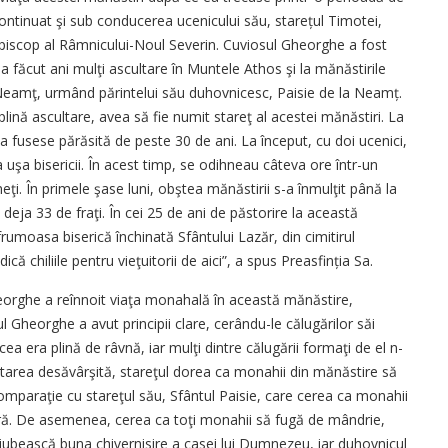
ontinuat şi sub conducerea ucenicului său, starețul Timotei,
 Episcop al Râmnicului-Noul Severin. Cuviosul Gheorghe a fost
a făcut ani mulţi ascultare în Muntele Athos şi la mănăstirile
eamţ, urmând părintelui său duhovnicesc, Paisie de la Neamț.
lină ascultare, avea să fie numit stareţ al acestei mănăstiri. La
a fusese părăsită de peste 30 de ani. La început, cu doi ucenici,
a uşa bisericii. În acest timp, se odihneau câteva ore într-un
i. În primele şase luni, obştea mănăstirii s-a înmulţit până la
 deja 33 de fraţi. În cei 25 de ani de păstorire la această
 frumoasa biserică închinată Sfântului Lazăr, din cimitirul
ă chiliile pentru vieţuitorii de aici”, a spus Preasfinția Sa.
eorghe a reînnoit viaţa monahală în această mănăstire,
 Gheorghe a avut principii clare, cerându-le călugărilor săi
a era plină de râvnă, iar mulţi dintre călugării formaţi de el n-
ltarea de­săvârşită, stareţul dorea ca monahii din mănăstire să
mparaţie cu stareţul său, Sfântul Paisie, care cerea ca monahii
ră. De asemenea, cerea ca toţi monahii să fugă de mândrie,
iubească buna chivernisire a casei lui Dumnezeu, iar duhovnicul