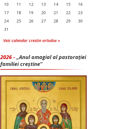
10
11
12
13
14
15
16
17
18
19
20
21
22
23
24
25
26
27
28
29
30
31
Vezi calendar crestin ortodox »
2026 -
„Anul omagial al pastorației
familiei creștine”