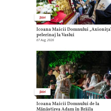
Știri
Icoana Maicii Domnului „Axionița”
pelerinaj la Vaslui
07 Aug, 2026
Știri
Icoana Maicii Domnului de la
Mănăstirea Adam în Brăila