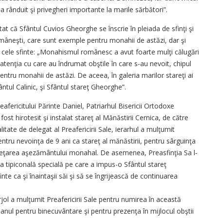
l a rânduit şi privegheri importante la marile sărbători”.
tat că Sfântul Cuvios Gheorghe se înscrie în pleiada de sfinţi şi
româneşti, care sunt exemple pentru monahii de astăzi, dar şi
ru cele sfinte: „Monahismul românesc a avut foarte mulţi călugări
 atenţia cu care au îndrumat obştile în care s-au nevoit, chipul
entru monahii de astăzi. De aceea, în galeria marilor stareţi ai
ântul Calinic, şi Sfântul stareţ Gheorghe”.
reafericitului Părinte Daniel, Patriarhul Bisericii Ortodoxe
st hirotesit şi instalat stareţ al Mănăstirii Cernica, de către
itate de delegat al Preafericirii Sale, ierarhul a mulţumit
ntru nevoinţa de 9 ani ca stareţ al mănăstirii, pentru sârguinţa
useţarea aşezământului monahal. De asemenea, Preasfinţia Sa l-
a tipiconală specială pe care a impus-o Sfântul stareţ
te ca şi înaintaşii săi şi să se îngrijească de continuarea
rjol a mulţumit Preafericirii Sale pentru numirea în această
eanul pentru binecuvântare şi pentru prezenţa în mijlocul ­obştii