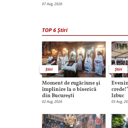
07 Aug, 2026
TOP 6 Știri
Știri
Știri
Moment de rugăciune şi
Evenim
împlinire la o biserică
crede!
din Bucureşti
Izbuc
02 Aug, 2026
05 Aug, 2