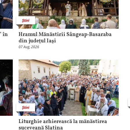
Știri
 în
Hramul Mănăstirii Sângeap‑Basaraba
din judeţul Iaşi
07 Aug, 2026
Știri
Liturghie arhierească la mănăstirea
suceveană Slatina