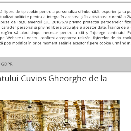
ză fişiere de tip cookie pentru a personaliza și îmbunătăți experiența ta p
alizat politicile pentru a integra în acestea și în activitatea curentă a Z
opuse de Regulamentul (UE) 2016/679 privind protecția persoanelor fizi
 caracter personal și privind libera circulație a acestor date. Înainte de 
eologie și spiritualitate
Educaţie și Cultură
Societate
rugăm să aloci timpul necesar pentru a citi și înțelege conținutul Pol
pe Website-ul nostru confirmi acceptarea utilizării fişierelor de tip cook
că poți modifica în orice moment setările acestor fişiere cookie urmând ins
An omagial
Comunicate de presă
Documentar
GDPR
u stareț în lavra Sfântului Cuvios Gheorghe de la Cernica
ntului Cuvios Gheorghe de la
ie
Februarie
Martie
Aprilie
Mai
Iunie