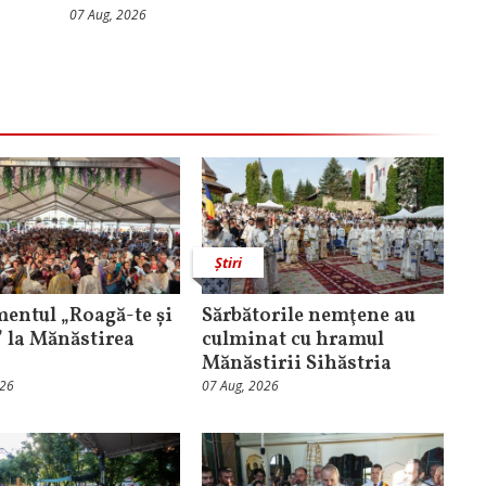
07 Aug, 2026
Știri
entul „Roagă-te și
Sărbătorile nemţene au
” la Mănăstirea
culminat cu hramul
Mănăstirii Sihăstria
026
07 Aug, 2026