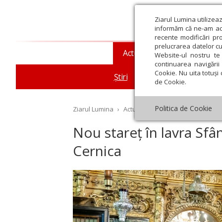
Ziarul Lumina utilizea
informăm că ne-am actu
recente modificări pr
prelucrarea datelor cu
Actualitate religioasă
T
Website-ul nostru te 
continuarea navigării 
Cookie. Nu uita totuși 
Știri
Mesaje și cuvântări
de Cookie.
Politica de Cookie
Ziarul Lumina
›
Actualitate religioasă
›
Știri
›
No
Nou stareț în lavra Sfâ
Cernica
st
Septembrie
Octombrie
Noiembrie
Decembrie
Ianuar