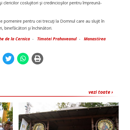
i clericilor coslujitori şi credincioşilor pentru împreună-
i de pomenire pentru cei trecuţi la Domnul care au slujit în
, binefăcători şi închinători.
he de la Cernica
-
Timotei Prahoveanul
-
Manastirea
vezi toate ›