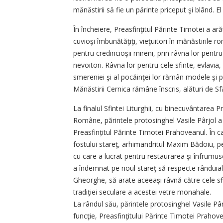
mănăstirii să fie un părinte priceput şi blând. E
În încheiere, Preasfinţitul Părinte Timotei a ară
cuvioşi îmbunătăţiţi, vieţuitori în mănăstirile 
pentru credincioşii mireni, prin râvna lor pent
nevoitori. Râvna lor pentru cele sfinte, evlavia,
smereniei şi al pocăinţei lor rămân modele şi p
Mănăstirii Cernica rămâne înscris, alături de Sf
La finalul Sfintei Liturghii, cu binecuvântarea P
Române, părintele protosinghel Vasile Pârjol a fo
Preasfințitul Părinte Timotei Prahoveanul. În cal
fostului stareţ, arhimandritul Maxim Bădoiu, pe
cu care a lucrat pentru restaurarea şi înfrum
a îndemnat pe noul stareţ să respecte rânduial
Gheorghe, să arate aceeaşi râvnă către cele sfin
tradiţiei seculare a acestei vetre monahale.
La rândul său, părintele protosinghel Vasile Pâ
funcţie, Prea­sfinţitului Părinte Timotei Prahov