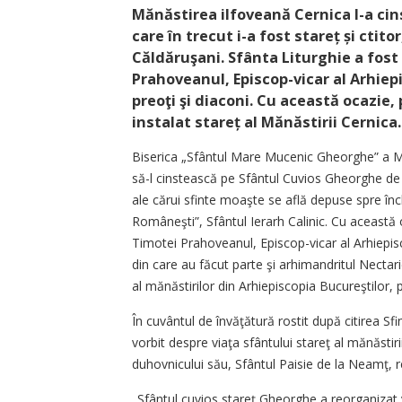
Mănăstirea ilfoveană Cernica l-a cins
care în trecut i-a fost stareț și ctit
Căldăruşani. Sfânta Liturghie a fost
Prahoveanul, Episcop-vicar al Arhiep
preoţi şi diaconi. Cu această ocazie,
instalat stareț al Mănăstirii Cernica
Biserica „Sfântul Mare Mucenic Gheorghe” a Măn
să-l cinstească pe Sfântul Cuvios Gheorghe de l
ale cărui sfinte moaşte se află depuse spre închi
Româneşti”, Sfântul Ierarh Calinic. Cu această o
Timotei Prahoveanul, Episcop-vicar al Arhiepisc
din care au făcut parte şi arhimandritul Nectar
al mănăstirilor din Arhiepiscopia Bucureştilor, pr
În cuvântul de învăţătură rostit după citirea Sf
vorbit despre viaţa sfântului stareţ al mănăstir
duhovnicului său, Sfântul Paisie de la Neamţ, 
„Sfântul cuvios stareţ Gheorghe a reorganizat 