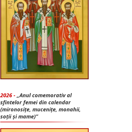
2026 -
„Anul comemorativ al
sfintelor femei din calendar
(mironosițe, mu­cenițe, monahii,
soții și mame)”