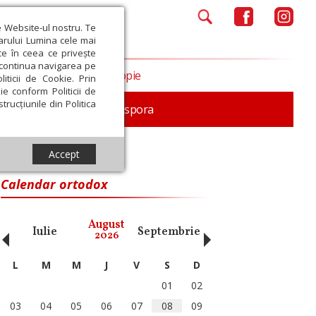
e Website-ul nostru. Te
iarului Lumina cele mai
ce în ceea ce privește
a continua navigarea pe
Opinii
Filantropie
iticii de Cookie. Prin
ie conform Politicii de
trucțiunile din Politica
In memoriam
Diaspora
Accept
Calendar ortodox
‹
›
August
Iulie
Septembrie
Octombrie
Noiembri
2026
L
M
M
J
V
S
D
01
02
03
04
05
06
07
08
09