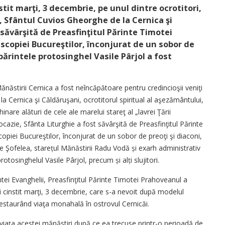
tit marţi, 3 decembrie, pe unul dintre ocrotitori,
or, Sfântul Cuvios Gheorghe de la Cernica şi
 săvârşită de Preasfinţitul Părinte Timotei
iscopiei Bucureştilor, înconjurat de un sobor de
 părintele protosinghel Vasile Pârjol a fost
.
ăstirii Cernica a fost neîncăpătoare pentru credincioşii veniţi
a Cernica şi Căldăruşani, ocrotitorul spiritual al aşezământului,
nare alături de cele ale marelui stareţ al „lavrei Ţării
cazie, Sfânta Liturghie a fost săvârşită de Preasfinţitul Părinte
opiei Bucureştilor, înconjurat de un sobor de preoţi şi diaconi,
ie Şofelea, starețul Mănăstirii Radu Vodă și exarh administrativ
otosinghelul Vasile Pârjol, precum și alți slujitori.
intei Evanghelii, Preasfinţitul Părinte Timotei Prahoveanul a
ii cinstit marţi, 3 decembrie, care s-a nevoit după modelul
restaurând viaţa monahală în ostrovul Cernicăi.
viaţa acestei mănăstiri după ce ea trecuse printr-o perioadă de