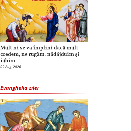
Mult ni se va împlini dacă mult
credem, ne rugăm, nădăjduim și
iubim
09 Aug, 2026
Evanghelia zilei