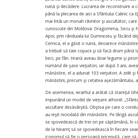
ruină şi decădere. Lucrarea de reconstruire a c
până la plecarea de aici a Sfântului Calinic ca
mai întâi un monah râvnitor şi ascultător, care 
cunoscute din Moldova: Dragomirna, Secu şi N
Apoi, prin rânduiala lui Dumnezeu şi făcând dep
Cernica, el a găsit o ruină, deoarece mănăstire
a trebuit să taie copacii şi să facă drum până l
beci, pe fân. Hrană aveau doar legume şi pesmeţ
numărul de şase vieţuitori, iar după 3 ani, avea
mănăstire, el a adunat 103 vieţuitori. A zidit şi
mănăstirii, precum şi cetatea aşezământului, adic
De asemenea, ierarhul a arătat că stareţul Gh
impunând un model de viețuire athonit: „Sfântul
ascultare desăvârşită. Obştea pe care o conduce
au ieşit niciodată din mănăstire. Pe lângă ascu
se spovedească de trei ori pe săptămână, în co
de la Neamţ să se spovedească în fiecare sea
iconomul să fie o persoană pricepută, care să 