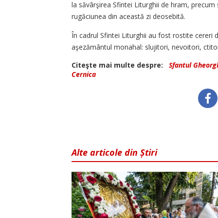
la săvârşirea Sfintei Liturghii de hram, precum ş
rugăciunea din această zi deosebită.
În cadrul Sfintei Liturghii au fost rostite cerer
aşezământul monahal: slujitori, nevoitori, ctitori
Citeşte mai multe despre:
Sfantul Gheorg
Cernica
Alte articole din Știri