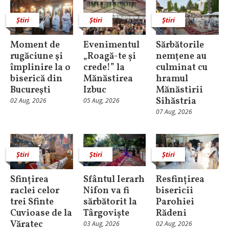
Știri
Știri
Știri
Moment de
Evenimentul
Sărbătorile
rugăciune şi
„Roagă-te și
nemţene au
împlinire la o
crede!” la
culminat cu
biserică din
Mănăstirea
hramul
Bucureşti
Izbuc
Mănăstirii
Sihăstria
02 Aug, 2026
05 Aug, 2026
07 Aug, 2026
Știri
Știri
Știri
Sfințirea
Sfântul Ierarh
Resfințirea
raclei celor
Nifon va fi
bisericii
trei Sfinte
sărbătorit la
Parohiei
Cuvioase de la
Târgoviște
Rădeni
Văratec
03 Aug, 2026
02 Aug, 2026