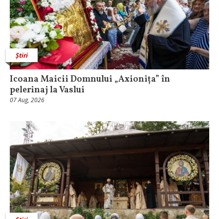
Știri
Icoana Maicii Domnului „Axionița” în
pelerinaj la Vaslui
07 Aug, 2026