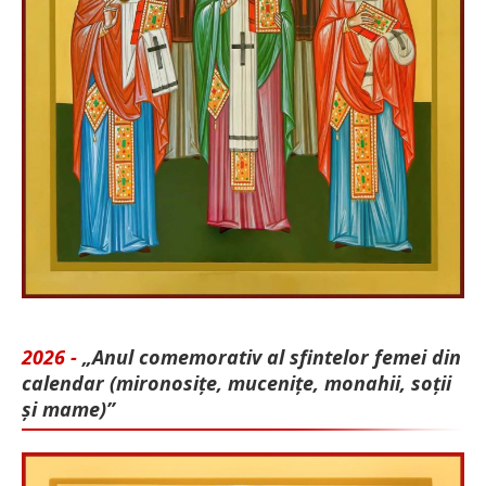
2026 -
„Anul comemorativ al sfintelor femei din
calendar (mironosițe, mu­cenițe, monahii, soții
și mame)”