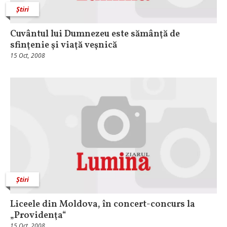
Știri
Cuvântul lui Dumnezeu este sămânţă de
sfinţenie şi viaţă veşnică
15 Oct, 2008
Știri
Liceele din Moldova, în concert-concurs la
„Providenţa“
15 Oct, 2008