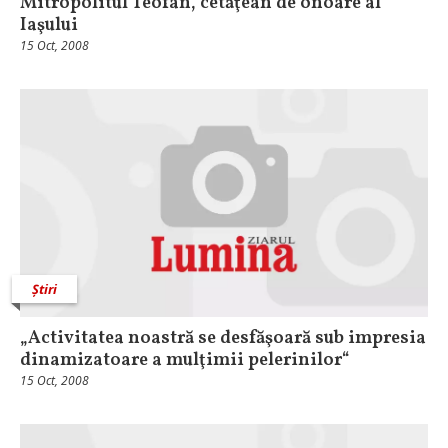
Mitropolitul Teofan, cetăţean de onoare al
Iaşului
15 Oct, 2008
Știri
„Activitatea noastră se desfăşoară sub impresia
dinamizatoare a mulţimii pelerinilor“
15 Oct, 2008