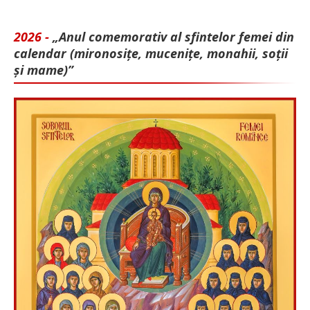
2026 -
„Anul comemorativ al sfintelor femei din
calendar (mironosițe, mu­cenițe, monahii, soții
și mame)”