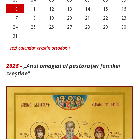
10
11
12
13
14
15
16
17
18
19
20
21
22
23
24
25
26
27
28
29
30
31
Vezi calendar crestin ortodox »
2026 -
„Anul omagial al pastorației familiei
creștine”