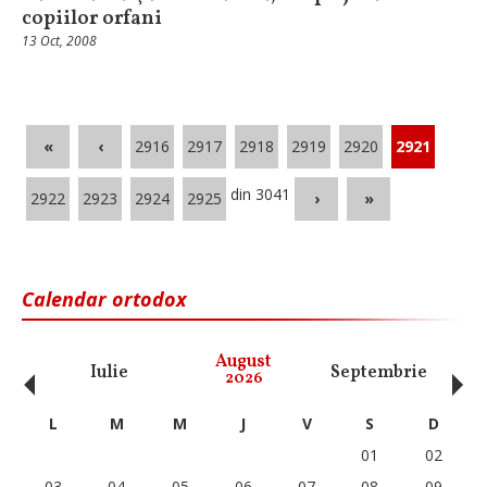
copiilor orfani
13 Oct, 2008
«
‹
2916
2917
2918
2919
2920
2921
din 3041
2922
2923
2924
2925
›
»
Calendar ortodox
‹
›
August
Iulie
Septembrie
O
2026
L
M
M
J
V
S
D
01
02
03
04
05
06
07
08
09