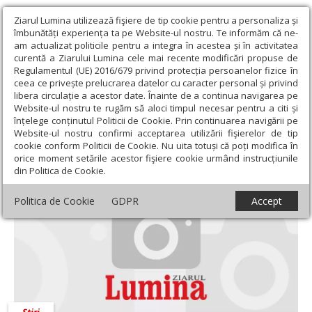
Ziarul Lumina utilizează fişiere de tip cookie pentru a personaliza și
îmbunătăți experiența ta pe Website-ul nostru. Te informăm că ne-
am actualizat politicile pentru a integra în acestea și în activitatea
curentă a Ziarului Lumina cele mai recente modificări propuse de
Regulamentul (UE) 2016/679 privind protecția persoanelor fizice în
ceea ce privește prelucrarea datelor cu caracter personal și privind
libera circulație a acestor date. Înainte de a continua navigarea pe
Website-ul nostru te rugăm să aloci timpul necesar pentru a citi și
Ziarul Lumina
›
Actualitate religioasă
›
Știri
înțelege conținutul Politicii de Cookie. Prin continuarea navigării pe
Website-ul nostru confirmi acceptarea utilizării fişierelor de tip
Știri
cookie conform Politicii de Cookie. Nu uita totuși că poți modifica în
orice moment setările acestor fişiere cookie urmând instrucțiunile
din Politica de Cookie.
Politica de Cookie
GDPR
Accept
Știri