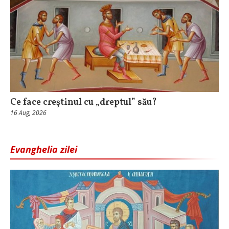
Ce face creștinul cu „dreptul” său?
16 Aug, 2026
Evanghelia zilei