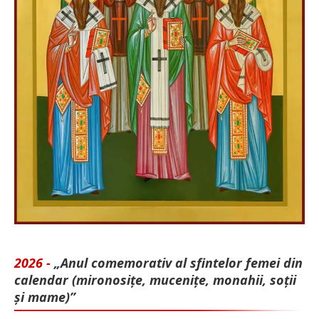
2026 -
„Anul comemorativ al sfintelor femei din
calendar (mironosițe, mu­cenițe, monahii, soții
și mame)”