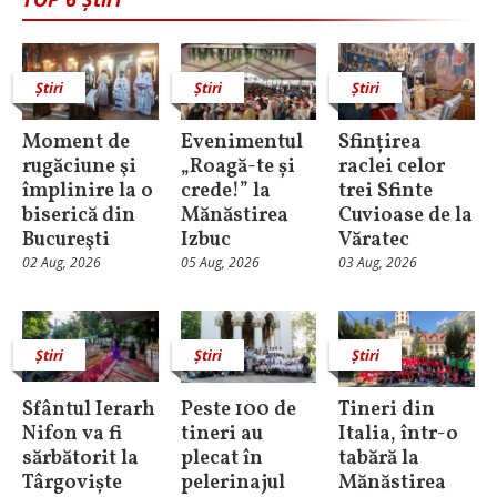
Știri
Știri
Știri
Moment de
Evenimentul
Sfințirea
rugăciune şi
„Roagă-te și
raclei celor
împlinire la o
crede!” la
trei Sfinte
biserică din
Mănăstirea
Cuvioase de la
Bucureşti
Izbuc
Văratec
02 Aug, 2026
05 Aug, 2026
03 Aug, 2026
Știri
Știri
Știri
Sfântul Ierarh
Peste 100 de
Tineri din
Nifon va fi
tineri au
Italia, într-o
sărbătorit la
plecat în
tabără la
Târgoviște
pelerinajul
Mănăstirea