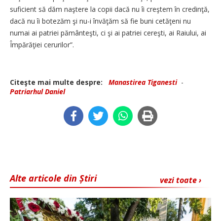
suficient să dăm naştere la copii dacă nu îi creştem în credinţă,
dacă nu îi botezăm şi nu-i învăţăm să fie buni cetăţeni nu
numai ai patriei pământeşti, ci şi ai patriei cereşti, ai Raiului, ai
Împărăţiei cerurilor”.
Citeşte mai multe despre:
Manastirea Tiganesti
-
Patriarhul Daniel
Alte articole din Știri
vezi toate ›