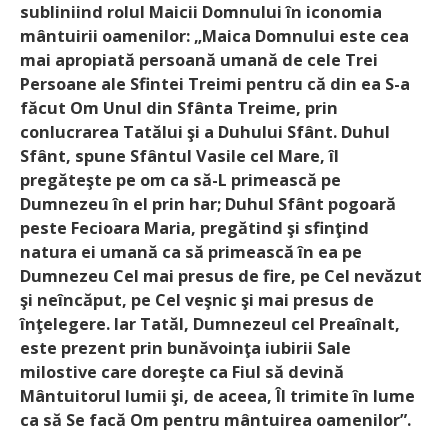
subliniind rolul Maicii Domnului în iconomia
mântuirii oamenilor: „Maica Domnului este cea
mai apropiată persoană umană de cele Trei
Persoane ale Sfintei Treimi pentru că din ea S-a
făcut Om Unul din Sfânta Treime, prin
conlucrarea Tatălui şi a Duhului Sfânt. Duhul
Sfânt, spune Sfântul Vasile cel Mare, îl
pregăteşte pe om ca să-L primească pe
Dumnezeu în el prin har; Duhul Sfânt pogoară
peste Fecioara Maria, pregătind şi sfinţind
natura ei umană ca să primească în ea pe
Dumnezeu Cel mai presus de fire, pe Cel nevăzut
şi neîncăput, pe Cel veşnic şi mai presus de
înţelegere. Iar Tatăl, Dumnezeul cel Preaînalt,
este prezent prin bunăvoinţa iubirii Sale
milostive care doreşte ca Fiul să devină
Mântuitorul lumii şi, de aceea, Îl trimite în lume
ca să Se facă Om pentru mântuirea oamenilor”.