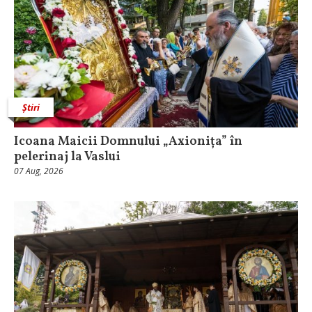
Știri
Icoana Maicii Domnului „Axionița” în
pelerinaj la Vaslui
07 Aug, 2026