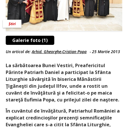
Știri
Galerie foto (1)
Un articol de:
Arhid. Gheorghe-Cristian Popa
-
25 Martie 2013
La sărbătoarea Bunei Vestiri, Preafericitul
Părinte Patriarh Daniel a participat la Sfânta
Liturghie săvârşită în biserica Mănăstirii
Ţigăneşti din judeţul Ilfov, unde a rostit un
cuvânt de învăţătură şi a felicitat-o pe maica
stareţă Eufimia Popa, cu prilejul zilei de naştere.
În cuvântul de învăţătură, Patriarhul României a
explicat credincioşilor prezenţi semnificaţiile
Evangheliei care s-a citit la Sfânta Liturghie,