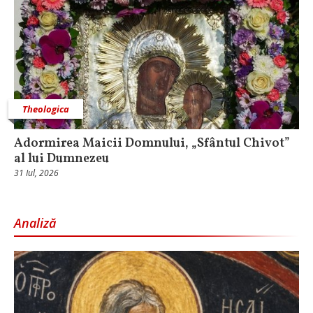
Theologica
Adormirea Maicii Domnului, „Sfântul Chivot”
al lui Dumnezeu
31 Iul, 2026
Analiză