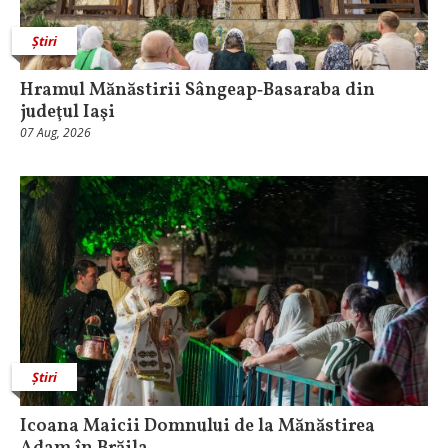
Știri
Hramul Mănăstirii Sângeap‑Basaraba din
judeţul Iaşi
07 Aug, 2026
Știri
Icoana Maicii Domnului de la Mănăstirea