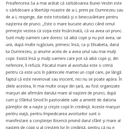
Preafericirea Sa a mai arătat că sărbătoarea Bunei Vestiri este
o sărbătoare a libertăţii noastre de a-L primi pe Dumnezeu sau
de a-L respinge, dar este totodată şi o binecuvântare pentru
naşterea de prunci. „Este o mare bucurie atunci când omul
primeşte vestea că soţia este însărcinată, că va avea un prunc.
Sunt mulţi oameni care doresc să aibă copii şi nu pot avea, iar
unii, după multe rugăciuni, primesc însă, ca şi Elisabeta, darul
lui Dumnezeu, şi anume acela de a avea unul sau mai mulţi
copii. Există însă şi mulţi oameni care pot să aibă copii şi, din
nefericire, îi refuză. Păcatul mare al avortului este o crimă
pentru că este ucis în pântecele mamei un copil care, pe lângă
faptul că este nevinovat sau inocent, nici nu se poate apăra. În
zilele acestea, în mai multe oraşe din ţară, au fost organizate
marşuri ale afirmării darului mare al naşterii de prunci, după
cum şi Sfântul Sinod în pastoralele sale a amintit de datoria
părinţilor de a naşte şi creşte copii în credinţă. Aceste marşuri
pentru viaţă, pentru împiedicarea avorturilor sunt o
manifestare a conştiinţei Bisericii privind darul sfânt şi mare al
naşterii de copii şi al creşterii lor în credinţă, pentru că nu e