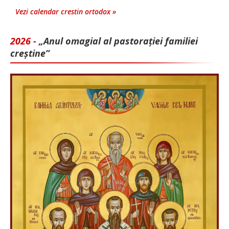
Vezi calendar crestin ortodox »
2026 -
„Anul omagial al pastorației familiei
creștine”