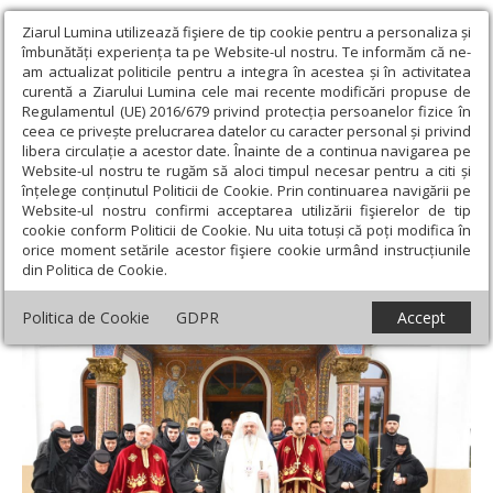
Ziarul Lumina utilizează fişiere de tip cookie pentru a personaliza și
îmbunătăți experiența ta pe Website-ul nostru. Te informăm că ne-
am actualizat politicile pentru a integra în acestea și în activitatea
curentă a Ziarului Lumina cele mai recente modificări propuse de
Regulamentul (UE) 2016/679 privind protecția persoanelor fizice în
ceea ce privește prelucrarea datelor cu caracter personal și privind
libera circulație a acestor date. Înainte de a continua navigarea pe
Website-ul nostru te rugăm să aloci timpul necesar pentru a citi și
Ziarul Lumina
›
Actualitate religioasă
›
Știri
›
Patriarhul
înțelege conținutul Politicii de Cookie. Prin continuarea navigării pe
României la Mănăstirea Ţigăneşti
Website-ul nostru confirmi acceptarea utilizării fişierelor de tip
cookie conform Politicii de Cookie. Nu uita totuși că poți modifica în
Patriarhul României la Mănăstirea
orice moment setările acestor fişiere cookie urmând instrucțiunile
din Politica de Cookie.
Ţigăneşti
Politica de Cookie
GDPR
Accept