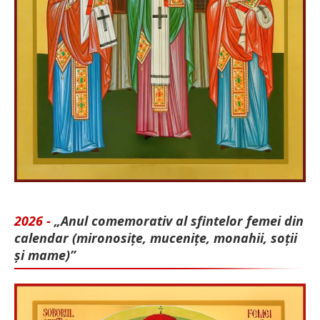
2026 -
„Anul comemorativ al sfintelor femei din
calendar (mironosițe, mu­cenițe, monahii, soții
și mame)”