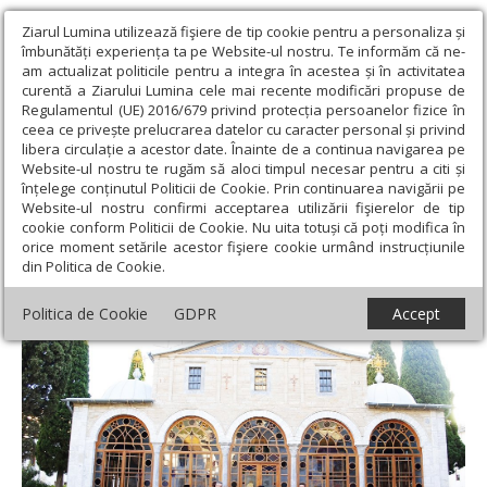
Ziarul Lumina utilizează fişiere de tip cookie pentru a personaliza și
îmbunătăți experiența ta pe Website-ul nostru. Te informăm că ne-
am actualizat politicile pentru a integra în acestea și în activitatea
curentă a Ziarului Lumina cele mai recente modificări propuse de
Regulamentul (UE) 2016/679 privind protecția persoanelor fizice în
ceea ce privește prelucrarea datelor cu caracter personal și privind
libera circulație a acestor date. Înainte de a continua navigarea pe
Website-ul nostru te rugăm să aloci timpul necesar pentru a citi și
Ziarul Lumina
›
Actualitate religioasă
›
Știri
›
Pelerini din
înțelege conținutul Politicii de Cookie. Prin continuarea navigării pe
România şi Ungaria în Grecia
Website-ul nostru confirmi acceptarea utilizării fişierelor de tip
cookie conform Politicii de Cookie. Nu uita totuși că poți modifica în
Pelerini din România şi Ungaria în Grecia
orice moment setările acestor fişiere cookie urmând instrucțiunile
din Politica de Cookie.
Politica de Cookie
GDPR
Accept