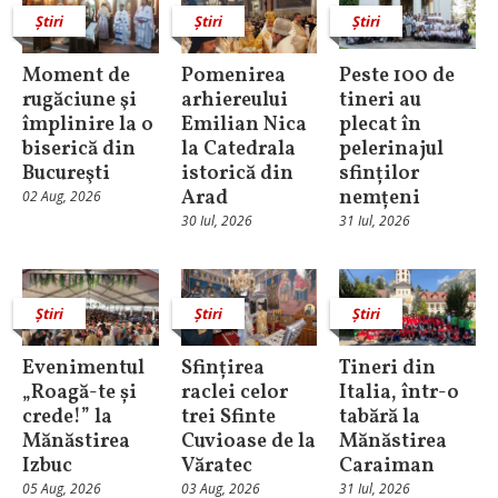
Știri
Știri
Știri
Moment de
Pomenirea
Peste 100 de
rugăciune şi
arhiereului
tineri au
împlinire la o
Emilian Nica
plecat în
biserică din
la Catedrala
pelerinajul
Bucureşti
istorică din
sfinților
Arad
nemțeni
02 Aug, 2026
30 Iul, 2026
31 Iul, 2026
Știri
Știri
Știri
Evenimentul
Sfințirea
Tineri din
„Roagă-te și
raclei celor
Italia, într-o
crede!” la
trei Sfinte
tabără la
Mănăstirea
Cuvioase de la
Mănăstirea
Izbuc
Văratec
Caraiman
05 Aug, 2026
03 Aug, 2026
31 Iul, 2026