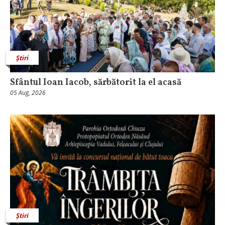
Știri
Sfântul Ioan Iacob, sărbătorit la el acasă
05 Aug, 2026
Știri