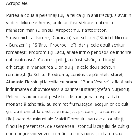
Acropolele.
Partea a doua a pelerinajului, la fel ca şi în anii trecuţi, a avut în
vedere Muntele Athos, unde au fost vizitate mai multe
mănăstiri mari (Dionisiu, Xiropotamu, Pantocrator,
Stravronichita, Iviron şi Caracalu) sau schituri ("Sfântul Nicolae
- Burazeri" şi "Sfântul Prooroc Ilie"), dar şi cele două schituri
româneşti: Prodromu şi Lacu, aflate într-o perioadă de înflorire
duhovnicească. Cu acest prilej, au fost săvârşite Liturghii
arhiereşti la Mănăstirea Dionisiu şi la cele două schituri
româneşti (la Schitul Prodromu, condus de părintele stareţ
Atanasie Floroiu şi la chilia cu hramul "Buna Vestire", aflată sub
îndrumarea duhovnicească a părintelui stareţ Ştefan Nuţescu).
Pelerinii s-au bucurat peste tot de tradiţionala ospitalitate
monahală athonită, au admirat frumuseţea lăcaşurilor de cult
şi s-au închinat la cinstitele moaşte, precum şi la icoanele
făcătoare de minuni ale Maicii Domnului sau ale altor sfinţi,
fiindu-le prezentate, de asemenea, istoricul lăcaşului de cult şi
contribuţiile voievozilor români la construirea, dotarea sau