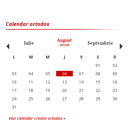
Calendar ortodox
‹
›
August
Iulie
Septembrie
O
2026
L
M
M
J
V
S
D
01
02
03
04
05
06
07
08
09
10
11
12
13
14
15
16
17
18
19
20
21
22
23
24
25
26
27
28
29
30
31
Vezi calendar crestin ortodox »