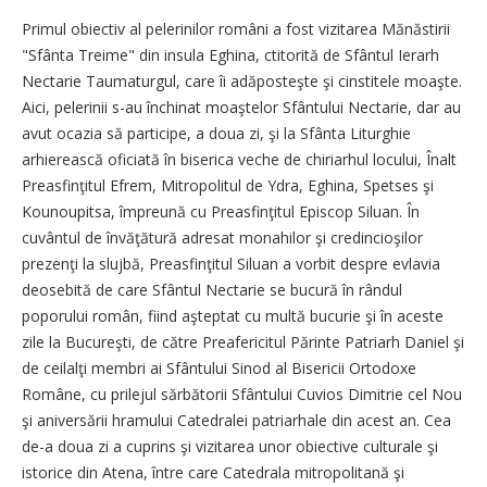
Primul obiectiv al pelerinilor români a fost vizitarea Mănăstirii
"Sfânta Treime" din insula Eghina, ctitorită de Sfântul Ierarh
Nectarie Taumaturgul, care îi adăposteşte şi cinstitele moaşte.
Aici, pelerinii s-au închinat moaştelor Sfântului Nectarie, dar au
avut ocazia să participe, a doua zi, şi la Sfânta Liturghie
arhierească oficiată în biserica veche de chiriarhul locului, Înalt
Preasfinţitul Efrem, Mitropolitul de Ydra, Eghina, Spetses şi
Kounoupitsa, împreună cu Preasfinţitul Episcop Siluan. În
cuvântul de învăţătură adresat monahilor şi credincioşilor
prezenţi la slujbă, Preasfinţitul Siluan a vorbit despre evlavia
deosebită de care Sfântul Nectarie se bucură în rândul
poporului român, fiind aşteptat cu multă bucurie şi în aceste
zile la Bucureşti, de către Preafericitul Părinte Patriarh Daniel şi
de ceilalţi membri ai Sfântului Sinod al Bisericii Ortodoxe
Române, cu prilejul sărbătorii Sfântului Cuvios Dimitrie cel Nou
şi aniversării hramului Catedralei patriarhale din acest an. Cea
de-a doua zi a cuprins şi vizitarea unor obiective culturale şi
istorice din Atena, între care Catedrala mitropolitană şi