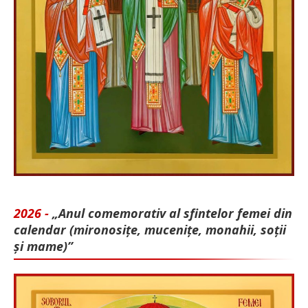
2026 -
„Anul comemorativ al sfintelor femei din
calendar (mironosițe, mu­cenițe, monahii, soții
și mame)”