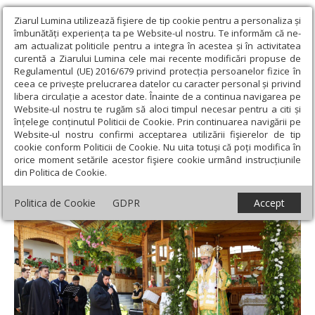
Ziarul Lumina utilizează fişiere de tip cookie pentru a personaliza și
îmbunătăți experiența ta pe Website-ul nostru. Te informăm că ne-
am actualizat politicile pentru a integra în acestea și în activitatea
curentă a Ziarului Lumina cele mai recente modificări propuse de
Regulamentul (UE) 2016/679 privind protecția persoanelor fizice în
ceea ce privește prelucrarea datelor cu caracter personal și privind
libera circulație a acestor date. Înainte de a continua navigarea pe
Website-ul nostru te rugăm să aloci timpul necesar pentru a citi și
Ziarul Lumina
›
Actualitate religioasă
›
Știri
›
Praznic luminos la
înțelege conținutul Politicii de Cookie. Prin continuarea navigării pe
Mănăstirea Lepșa din județul Vrancea
Website-ul nostru confirmi acceptarea utilizării fişierelor de tip
cookie conform Politicii de Cookie. Nu uita totuși că poți modifica în
Praznic luminos la Mănăstirea Lepșa din
orice moment setările acestor fişiere cookie urmând instrucțiunile
din Politica de Cookie.
județul Vrancea
Politica de Cookie
GDPR
Accept