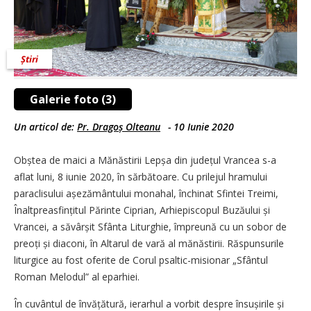
Știri
Galerie foto (3)
Un articol de:
Pr. Dragoș Olteanu
-
10 Iunie 2020
Obștea de maici a Mănăstirii Lepșa din județul Vrancea s-a
aflat luni, 8 iunie 2020, în sărbătoare. Cu prilejul hramului
paraclisului așezământului monahal, închinat Sfintei Treimi,
Înaltpreasfințitul Părinte Ciprian, Arhiepiscopul Buzăului și
Vrancei, a săvârșit Sfânta Liturghie, împreună cu un sobor de
preoți și diaconi, în Altarul de vară al mănă­stirii. Răspunsurile
liturgice au fost oferite de Corul psaltic-misionar „Sfântul
Roman Melodul” al eparhiei.
În cuvântul de învățătură, ierarhul a vorbit despre însușirile și