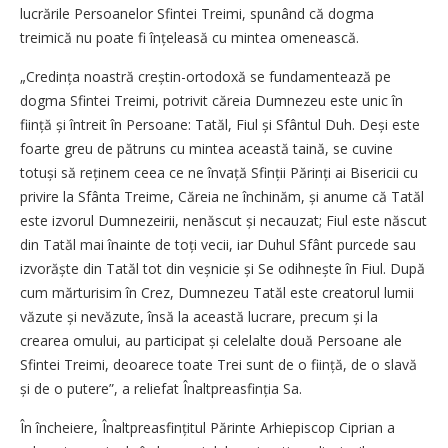
lucrările Persoanelor Sfintei Treimi, spunând că dogma
treimică nu poate fi înțeleasă cu mintea omenească.
„Credința noastră creștin-ortodoxă se fundamentează pe
dogma Sfintei Treimi, potrivit căreia Dumnezeu este unic în
ființă și întreit în Persoane: Tatăl, Fiul și Sfântul Duh. Deși este
foarte greu de pătruns cu mintea această taină, se cuvine
totuși să reținem ceea ce ne învață Sfinții Părinți ai Bisericii cu
privire la Sfânta Treime, Căreia ne închinăm, și anume că Tatăl
este izvorul Dumnezeirii, nenăscut și necauzat; Fiul este născut
din Tatăl mai înainte de toți vecii, iar Duhul Sfânt purcede sau
izvorăște din Tatăl tot din veșnicie și Se odihnește în Fiul. După
cum mărturisim în Crez, Dumnezeu Tatăl este creatorul lumii
văzute și nevăzute, însă la această lucrare, precum și la
crearea omului, au participat și celelalte două Persoane ale
Sfintei Treimi, deoarece toate Trei sunt de o ființă, de o slavă
și de o putere”, a reliefat Înaltpreasfinția Sa.
În încheiere, Înaltpreasfințitul Părinte Arhiepiscop Ciprian a