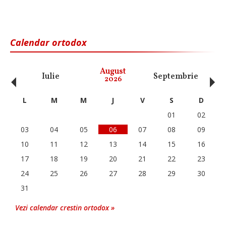
Calendar ortodox
‹
›
August
Iulie
Septembrie
O
2026
L
M
M
J
V
S
D
01
02
03
04
05
06
07
08
09
10
11
12
13
14
15
16
17
18
19
20
21
22
23
24
25
26
27
28
29
30
31
Vezi calendar crestin ortodox »