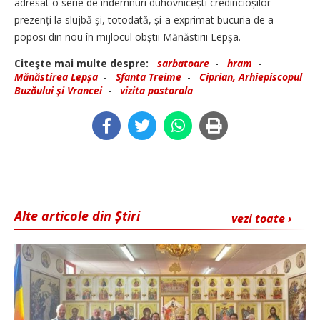
adresat o serie de îndemnuri duhovnicești credincioșilor
prezenți la slujbă și, totodată, și-a exprimat bucuria de a
poposi din nou în mijlocul obștii Mănăstirii Lepșa.
Citeşte mai multe despre:
sarbatoare
-
hram
-
Mănăstirea Lepșa
-
Sfanta Treime
-
Ciprian, Arhiepiscopul
Buzăului şi Vrancei
-
vizita pastorala
Alte articole din Știri
vezi toate ›