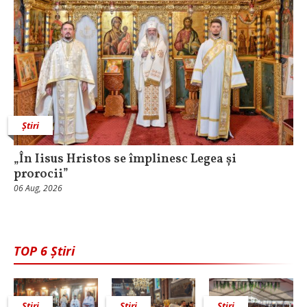
Știri
„În Iisus Hristos se împlinesc Legea și
prorocii”
06 Aug, 2026
TOP 6 Știri
Știri
Știri
Știri