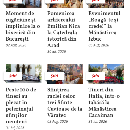
Moment de
Pomenirea
Evenimentul
rugăciune şi
arhiereului
„Roagă-te și
împlinire la o
Emilian Nica
crede!” la
biserică din
la Catedrala
Mănăstirea
Bucureşti
istorică din
Izbuc
Arad
02 Aug, 2026
05 Aug, 2026
30 Iul, 2026
Știri
Știri
Știri
Peste 100 de
Sfințirea
Tineri din
tineri au
raclei celor
Italia, într-o
plecat în
trei Sfinte
tabără la
pelerinajul
Cuvioase de la
Mănăstirea
sfinților
Văratec
Caraiman
nemțeni
03 Aug, 2026
31 Iul, 2026
31 Iul, 2026