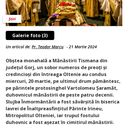
Știri
Galerie foto (3)
Un articol de:
Pr. Teodor Marcu
-
21 Martie 2024
Obștea monahală a Mănăstirii Tismana din
județul Gorj, un sobor numeros de preoți și
credincioși din întreaga Oltenie au condus
miercuri, 20 martie, pe ultimul drum pământesc,
pe părintele protosinghel Vartolomeu Șara­măt,
duhovnicul mănăstirii de peste patru decenii.
Slujba Înmormântării a fost săvârșită în biserica
lavrei de Înalt­prea­sfințitul Părinte Irineu,
Mitropolitul Olteniei, iar trupul fostului
duhovnic a fost așezat în cimitirul mănăstirii.