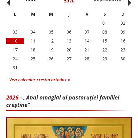
‹
›
2026
L
M
M
J
V
S
D
01
02
03
04
05
06
07
08
09
10
11
12
13
14
15
16
17
18
19
20
21
22
23
24
25
26
27
28
29
30
31
Vezi calendar crestin ortodox »
2026 -
„Anul omagial al pastorației familiei
creștine”