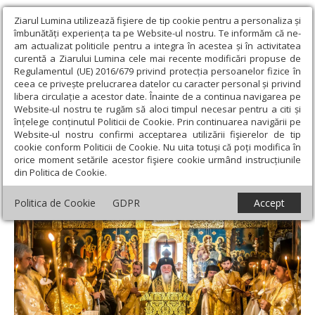
Ziarul Lumina utilizează fişiere de tip cookie pentru a personaliza și
îmbunătăți experiența ta pe Website-ul nostru. Te informăm că ne-
am actualizat politicile pentru a integra în acestea și în activitatea
curentă a Ziarului Lumina cele mai recente modificări propuse de
Regulamentul (UE) 2016/679 privind protecția persoanelor fizice în
ceea ce privește prelucrarea datelor cu caracter personal și privind
libera circulație a acestor date. Înainte de a continua navigarea pe
Website-ul nostru te rugăm să aloci timpul necesar pentru a citi și
Ziarul Lumina
›
Actualitate religioasă
›
Știri
›
Prohodirea
înțelege conținutul Politicii de Cookie. Prin continuarea navigării pe
duhovnicului Mănăstirii Tismana
Website-ul nostru confirmi acceptarea utilizării fişierelor de tip
cookie conform Politicii de Cookie. Nu uita totuși că poți modifica în
Prohodirea duhovnicului Mănăstirii
orice moment setările acestor fişiere cookie urmând instrucțiunile
din Politica de Cookie.
Tismana
Politica de Cookie
GDPR
Accept