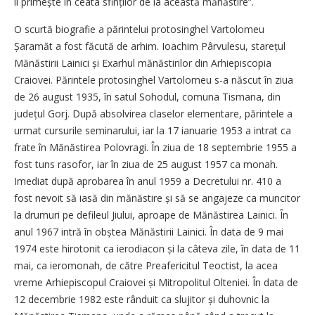
îl primește în ceata sfinților de la această mănăstire”.
O scurtă biografie a părintelui protosinghel Vartolomeu
Șaramăt a fost făcută de arhim. Ioachim Pârvulesu, starețul
Mănăstirii Lainici și Exarhul mănăstirilor din Arhiepiscopia
Craiovei. Părintele protosinghel Vartolomeu s-a născut în ziua
de 26 august 1935, în satul Sohodul, comuna Tismana, din
județul Gorj. După absolvirea claselor elementare, părintele a
urmat cursurile seminarului, iar la 17 ianuarie 1953 a intrat ca
frate în Mănăstirea Polovragi. În ziua de 18 septembrie 1955 a
fost tuns rasofor, iar în ziua de 25 august 1957 ca monah.
Imediat după aprobarea în anul 1959 a Decretului nr. 410 a
fost nevoit să iasă din mănăstire și să se angajeze ca muncitor
la drumuri pe defileul Jiului, aproape de Mănăstirea Lainici. În
anul 1967 intră în obștea Mănăstirii Lainici. În data de 9 mai
1974 este hirotonit ca ierodiacon și la câteva zile, în data de 11
mai, ca ieromonah, de către Preafericitul Teoctist, la acea
vreme Arhiepiscopul Craiovei și Mitropolitul Olteniei. În data de
12 decembrie 1982 este rânduit ca slujitor și duhovnic la