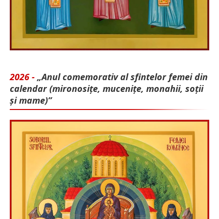
2026 -
„Anul comemorativ al sfintelor femei din
calendar (mironosițe, mu­cenițe, monahii, soții
și mame)”