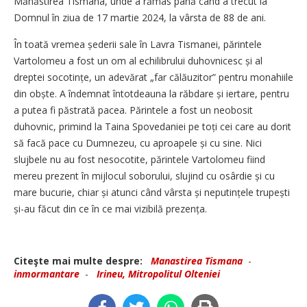
Mănăstirea Tismana, unde a rămas până când a trecut la
Domnul în ziua de 17 martie 2024, la vârsta de 88 de ani.
În toată vremea șederii sale în Lavra Tismanei, părintele
Vartolomeu a fost un om al echilibrului duhovnicesc și al
dreptei socotințe, un adevărat „far călăuzitor” pentru monahiile
din obște. A îndemnat întotdeauna la răbdare și iertare, pentru
a putea fi păstrată pacea. Părintele a fost un neobosit
duhovnic, primind la Taina Spovedaniei pe toți cei care au dorit
să facă pace cu Dumnezeu, cu aproapele și cu sine. Nici
slujbele nu au fost nesocotite, părintele Vartolomeu fiind
mereu prezent în mijlocul soborului, slujind cu osârdie și cu
mare bucurie, chiar și atunci când vârsta și neputințele trupești
și-au făcut din ce în ce mai vizibilă prezența.
Citeşte mai multe despre:
Manastirea Tismana
-
inmormantare
-
Irineu, Mitropolitul Olteniei