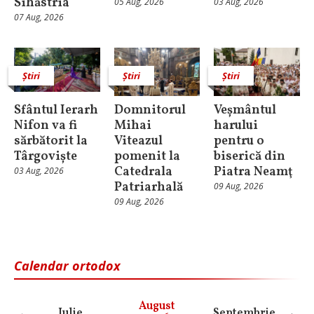
Sihăstria
05 Aug, 2026
03 Aug, 2026
07 Aug, 2026
Știri
Știri
Știri
Sfântul Ierarh
Domnitorul
Veșmântul
Nifon va fi
Mihai
harului
sărbătorit la
Viteazul
pentru o
Târgoviște
pomenit la
biserică din
Catedrala
Piatra Neamţ
03 Aug, 2026
Patriarhală
09 Aug, 2026
09 Aug, 2026
Calendar ortodox
August
Iulie
Septembrie
O