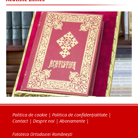
Politica de cookie
|
Politica de confidențialitate
|
Contact
|
Despre noi
|
Abonamente
|
Fototeca Ortodoxiei Românești