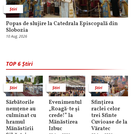
Știri
Popas de slujire la Catedrala Episcopală din
Slobozia
10 Aug, 2026
TOP 6 Știri
Știri
Știri
Știri
Sărbătorile
Evenimentul
Sfințirea
nemţene au
„Roagă-te și
raclei celor
culminat cu
crede!” la
trei Sfinte
hramul
Mănăstirea
Cuvioase de la
Mănăstirii
Izbuc
Văratec