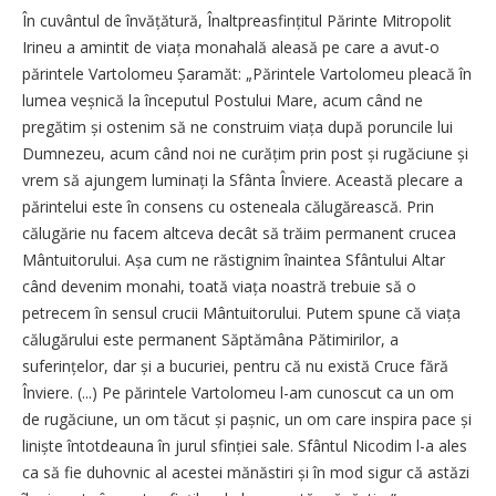
În cuvântul de învățătură, Înaltprea­sfin­țitul Părinte Mitropolit
Irineu a amintit de viața monahală aleasă pe care a avut-o
părintele Vartolomeu Șaramăt: „Părintele Vartolomeu pleacă în
lumea veșnică la începutul Postului Mare, acum când ne
pregătim și ostenim să ne construim viața după poruncile lui
Dumnezeu, acum când noi ne curățim prin post și rugăciune și
vrem să ajungem luminați la Sfânta Înviere. Această plecare a
părintelui este în consens cu osteneala călugărească. Prin
călugărie nu facem altceva decât să trăim permanent crucea
Mântuitorului. Așa cum ne răstignim înaintea Sfântului Altar
când devenim monahi, toată viața noastră trebuie să o
petrecem în sensul crucii Mântuitorului. Putem spune că viața
călugărului este permanent Săptămâna Pătimirilor, a
suferințelor, dar și a bucuriei, pentru că nu există Cruce fără
Înviere. (...) Pe părintele Vartolomeu l-am cunoscut ca un om
de rugăciune, un om tăcut și pașnic, un om care inspira pace și
liniște întotdeauna în jurul sfinției sale. Sfântul Nicodim l-a ales
ca să fie duhovnic al acestei mănăstiri și în mod sigur că astăzi